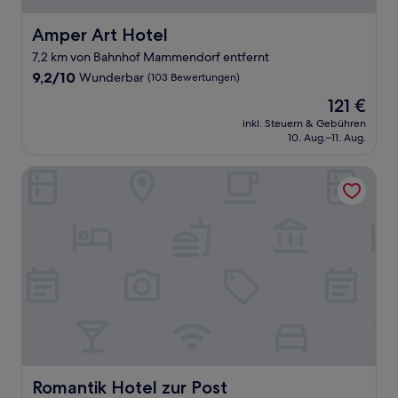
Amper Art Hotel
Amper Art Hotel
7,2 km von Bahnhof Mammendorf entfernt
9.2
9,2/10
Wunderbar
(103 Bewertungen)
von
Der
121 €
10,
Preis
Wunderbar,
inkl. Steuern & Gebühren
beträgt
10. Aug.–11. Aug.
(103
121 €
Bewertungen)
Romantik Hotel zur Post
Romantik Hotel zur Post
Romantik Hotel zur Post