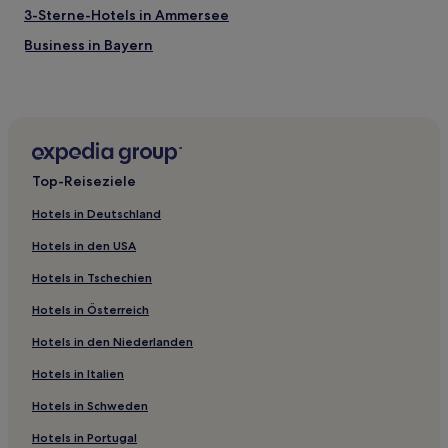
3-Sterne-Hotels in Ammersee
Business in Bayern
Hotels mit Wellnessbereich in Bayern
Hotels mit Küchenzeile in Bayern
Ski in Bayern
Hotels mit Fitnessbereich in Bayern
Top-Reiseziele
Hotels mit Parkplatz in Bayern
Hotels in Deutschland
Hotels mit inbegriffenem Frühstück in Schwaben
Hotels in den USA
Familien in Schwaben
Hotels in Tschechien
Haustierfreundliche in Schwaben
Hotels in Österreich
Hotels mit Pool in Schwaben
Hotels in den Niederlanden
Hotels mit Wellnessbereich in Schwaben
Haustierfreundliche in Dachau
Hotels in Italien
Business in Schwanthalerhöhe
Hotels in Schweden
Hotels mit Fitnessbereich in Schwanthalerhöhe
Hotels in Portugal