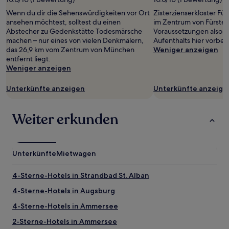
gefunden
wurde.
Wenn du dir die Sehenswürdigkeiten vor Ort
Zisterzienserkloster Für
Preise
ansehen möchtest, solltest du einen
im Zentrum von Fürsten
und
Abstecher zu Gedenkstätte Todesmärsche
Voraussetzungen also,
Verfügbarkeiten
machen – nur eines von vielen Denkmälern,
Aufenthalts hier vorbei
können
das 26,9 km vom Zentrum von München
Weniger anzeigen
sich
entfernt liegt.
ändern.
Weniger anzeigen
Es
können
Unterkünfte anzeigen
Unterkünfte anzeige
zusätzliche
Bedingungen
gelten.
Weiter erkunden
Unterkünfte
Mietwagen
4-Sterne-Hotels in Strandbad St. Alban
4-Sterne-Hotels in Augsburg
4-Sterne-Hotels in Ammersee
2-Sterne-Hotels in Ammersee