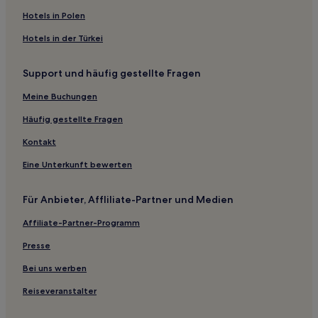
Familien in Schwanthalerhöhe
Hotels in Polen
Haustierfreundliche in Herrsching am Ammersee
Hotels in der Türkei
Boutique- nahe Leopoldstraße
Support und häufig gestellte Fragen
Lgbtqia-Freundliche nahe Leopoldstraße
Familien nahe Leopoldstraße
Meine Buchungen
Hotels mit Wellnessbereich nahe Leopoldstraße
Häufig gestellte Fragen
Haustierfreundliche in Landsberg am Lech
Kontakt
Hotels mit Parkplatz in Schwabing-West
Eine Unterkunft bewerten
Hotels mit inbegriffenem Frühstück in München
Für Anbieter, Affliliate-Partner und Medien
Lgbtqia-Freundliche in München
Affiliate-Partner-Programm
Familien in München
Haustierfreundliche in München
Presse
Hotels mit Wellnessbereich nahe Ammersee
Bei uns werben
Golf nahe Ammersee
Reiseveranstalter
Haustierfreundliche nahe Ammersee