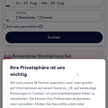
So., 23. Aug. - Mo., 24. Aug.
Gäste
2 Reisende, 1 Zimmer
Ich reise geschäftlich
Suchen
Kostenlose Stornierung bei
Planänderungen
Ihre Privatsphäre ist uns
Verdiene Prämien für jede
wichtig
wahrgenommene Übernachtung
Wir und unsere
16
Partner speichern und/ oder greifen
auf Informationen auf einem Gerät zu, z.B. auf eindeutige
Mehr sparen mit Preisen für Mitglieder
Kennungen in Cookies, um personenbezogene Daten zu
verarbeiten. Sie können Ihre Präferenzen akzeptieren
oder verwalten. Klicken Sie dazu bitte unten oder