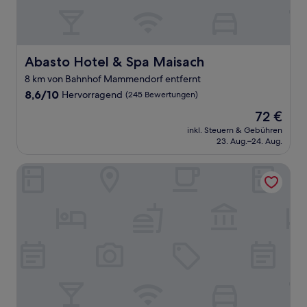
Abasto Hotel & Spa Maisach
Abasto Hotel & Spa Maisach
8 km von Bahnhof Mammendorf entfernt
8.6
8,6/10
Hervorragend
(245 Bewertungen)
von
Der
72 €
10,
Preis
Hervorragend,
inkl. Steuern & Gebühren
beträgt
23. Aug.–24. Aug.
(245
72 €
Bewertungen)
Amper Art Hotel