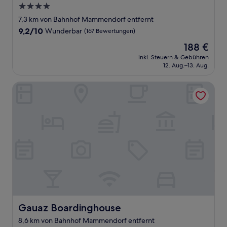
4.0-
Sterne-
7,3 km von Bahnhof Mammendorf entfernt
Unterkunft
9.2
9,2/10
Wunderbar
(167 Bewertungen)
von
Der
188 €
10,
Preis
Wunderbar,
inkl. Steuern & Gebühren
beträgt
12. Aug.–13. Aug.
(167
188 €
Bewertungen)
Gauaz Boardinghouse
Gauaz Boardinghouse
Gauaz Boardinghouse
8,6 km von Bahnhof Mammendorf entfernt