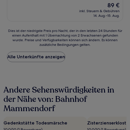
Der
89 €
Preis
inkl. Steuern & Gebühren
beträgt
14. Aug.–15. Aug.
89 €
Dies
Dies ist der niedrigste Preis pro Nacht, der in den letzten 24 Stunden für
einen Aufenthalt mit 1 Übernachtung von 2 Erwachsenen gefunden
ist
wurde. Preise und Verfügbarkeiten können sich ändern. Es können
der
zusätzliche Bedingungen gelten.
niedrigste
Preis
Alle Unterkünfte anzeigen
pro
Nacht,
der
in
den
letzten
Andere Sehenswürdigkeiten in
24 Stunden
für
der Nähe von: Bahnhof
einen
Aufenthalt
Mammendorf
mit
1 Übernachtung
von
Gedenkstätte Todesmärsche
Zisterzienserkloste
2 Erwachsenen
10.0/10 (1 Bewertung)
10.0/10 (1 Bewertung)