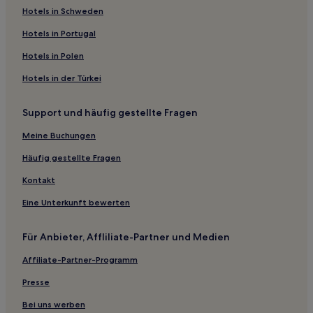
Villa Pompeiana: Hotels
Hotels in Schweden
Chiaravalle: Hotels
Hotels in Portugal
Hotels nahe Metrostation Porto di Mare
Hotels in Polen
Gerenzago Hotels
Hotels in der Türkei
Hotels nahe Zoate Golf Club
Support und häufig gestellte Fragen
Poasco: Hotels
Hotels nahe Basilica di San Bassiano
Meine Buchungen
Cornegliano Laudense Hotels
Häufig gestellte Fragen
Viboldone: Hotels
Kontakt
Vaiano: Hotels
Eine Unterkunft bewerten
Vairano Hotels
Für Anbieter, Affliliate-Partner und Medien
Hotels nahe Scalo Milano
Affiliate-Partner-Programm
San Bovio: Hotels
Pairana: Hotels
Presse
Hotels nahe Linate
Bei uns werben