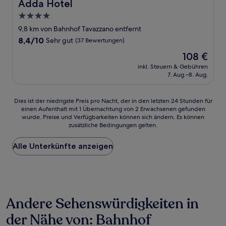
Adda Hotel
Adda Hotel
4.0-
Sterne-
9,8 km von Bahnhof Tavazzano entfernt
Unterkunft
8.4
8,4/10
Sehr gut
(37 Bewertungen)
von
Der
108 €
10,
Preis
Sehr
inkl. Steuern & Gebühren
beträgt
7. Aug.–8. Aug.
gut,
108 €
(37
Bewertungen)
Dies
Dies ist der niedrigste Preis pro Nacht, der in den letzten 24 Stunden für
einen Aufenthalt mit 1 Übernachtung von 2 Erwachsenen gefunden
ist
wurde. Preise und Verfügbarkeiten können sich ändern. Es können
der
zusätzliche Bedingungen gelten.
niedrigste
Preis
Alle Unterkünfte anzeigen
pro
Nacht,
der
in
den
letzten
Andere Sehenswürdigkeiten in
24 Stunden
für
der Nähe von: Bahnhof
einen