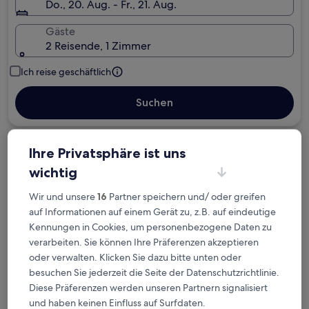
Do., 20. Aug. - Fr., 21. Aug.
Gäste
2 Reisende, 1 Zimmer
Ich reise geschäftlich
Suchen
Ihre Privatsphäre ist uns
Kostenlose Stornierung bei
Planänderungen
wichtig
Wir und unsere
16
Partner speichern und/ oder greifen
Verdiene Prämien für jede
auf Informationen auf einem Gerät zu, z.B. auf eindeutige
wahrgenommene Übernachtung
Kennungen in Cookies, um personenbezogene Daten zu
verarbeiten. Sie können Ihre Präferenzen akzeptieren
oder verwalten. Klicken Sie dazu bitte unten oder
Mehr sparen mit Preisen für Mitglieder
besuchen Sie jederzeit die Seite der Datenschutzrichtlinie.
Diese Präferenzen werden unseren Partnern signalisiert
und haben keinen Einfluss auf Surfdaten.