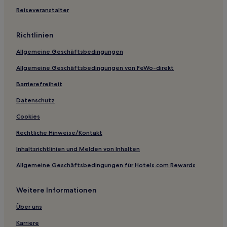
Hotels nahe Bahnhof Borgolombardo
Reiseveranstalter
Hotels nahe Burg von Pandino
Richtlinien
Valera Fratta Hotels
Allgemeine Geschäftsbedingungen
Torre d'Arese Hotels
Allgemeine Geschäftsbedingungen von FeWo-direkt
Fracchia-Fracina: Hotels
Hotels nahe Castello Borromeo
Barrierefreiheit
Hotels nahe Bahnhof San Giuliano Milanese
Datenschutz
Hotels nahe Golfclub Castello Tolcinasco
Cookies
Gradella: Hotels
Rechtliche Hinweise/Kontakt
Haustierfreundliche in Lombardei
Inhaltsrichtlinien und Melden von Inhalten
Ski in Lombardei
Allgemeine Geschäftsbedingungen für Hotels.com Rewards
Hotels mit Pool in Lombardei
Weitere Informationen
Hotels mit Wellnessbereich in Lombardei
Golf in Lombardei
Über uns
Hotels mit Küchenzeile in Lombardei
Karriere