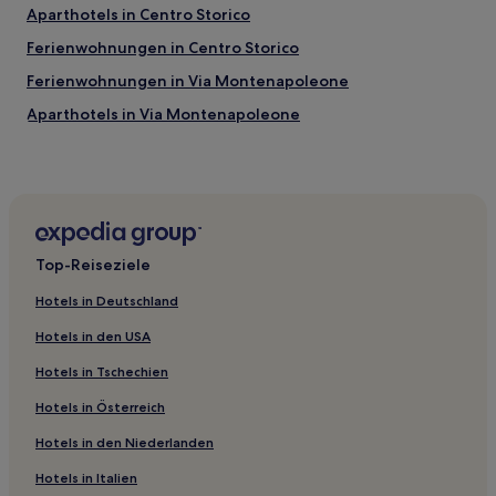
Aparthotels in Centro Storico
Ferienwohnungen in Centro Storico
Ferienwohnungen in Via Montenapoleone
Aparthotels in Via Montenapoleone
Gasthöfe in Mailand
B&B in Mailand
Landhäuser in Mailand
Ferienwohnungen in Mailand
Top-Reiseziele
B&B in Lombardei
Hotels in Deutschland
Ferienwohnungen in Lombardei
Hotels in den USA
Gasthäuser in Lombardei
Hotels in Tschechien
Corteolona Hotels
Hotels in Österreich
Cura Carpignano Hotels
Hotels in den Niederlanden
Abbadia Cerreto Hotels
Corte Palasio Hotels
Hotels in Italien