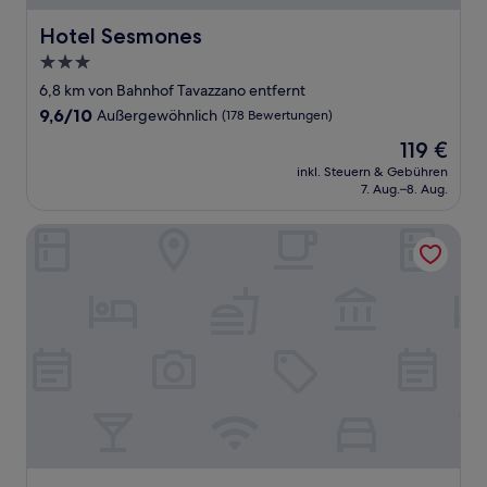
Hotel Sesmones
Hotel Sesmones
3.0-
Sterne-
6,8 km von Bahnhof Tavazzano entfernt
Unterkunft
9.6
9,6/10
Außergewöhnlich
(178 Bewertungen)
von
Der
119 €
10,
Preis
Außergewöhnlich,
inkl. Steuern & Gebühren
beträgt
7. Aug.–8. Aug.
(178
119 €
Bewertungen)
Adda Hotel