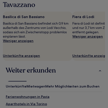
Aufenthalt
Tavazzano
mit
1 Übernachtung
von
Basilica di San Bassiano
Fiera di Lodi
2 Erwachsenen
gefunden
Basilica di San Bassiano befindet sich 0,9 km
Fiera di Lodi ist definit
wurde.
außerhalb des Zentrums von Lodi Vecchio,
und nur 3,7 km vom Ze
Preise
sodass sich ein Zwischenstopp problemlos
entfernt gelegen.
und
einplanen lässt.
Weniger anzeigen
Verfügbarkeiten
Weniger anzeigen
können
sich
ändern.
Unterkünfte anzeigen
Unterkünfte anzeige
Es
können
zusätzliche
Weiter erkunden
Bedingungen
gelten.
Unterkünfte
Mietwagen
Mehr Möglichkeiten zum Buchen
Ferienwohnungen in Pavia
Aparthotels in Via Torino