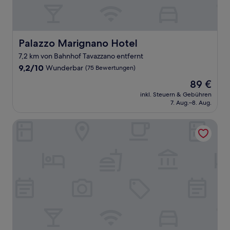
Palazzo Marignano Hotel
Palazzo Marignano Hotel
7,2 km von Bahnhof Tavazzano entfernt
9.2
9,2/10
Wunderbar
(75 Bewertungen)
von
Der
89 €
10,
Preis
Wunderbar,
inkl. Steuern & Gebühren
beträgt
7. Aug.–8. Aug.
(75
89 €
Bewertungen)
Hotel Sesmones