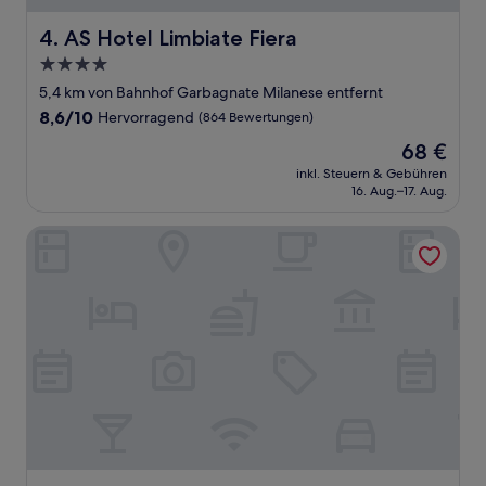
AS Hotel Limbiate Fiera
4. AS Hotel Limbiate Fiera
4.0-
Sterne-
5,4 km von Bahnhof Garbagnate Milanese entfernt
Unterkunft
8.6
8,6/10
Hervorragend
(864 Bewertungen)
von
Der
68 €
10,
Preis
Hervorragend,
inkl. Steuern & Gebühren
beträgt
16. Aug.–17. Aug.
(864
68 €
Bewertungen)
Starhotels Grand Milan