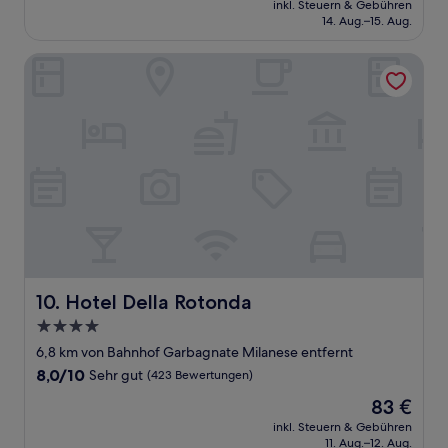
Sehr
inkl. Steuern & Gebühren
beträgt
14. Aug.–15. Aug.
gut,
117 €
(1.002
Bewertungen)
Hotel Della Rotonda
Hotel Della Rotonda
10. Hotel Della Rotonda
4.0-
Sterne-
6,8 km von Bahnhof Garbagnate Milanese entfernt
Unterkunft
8.0
8,0/10
Sehr gut
(423 Bewertungen)
von
Der
83 €
10,
Preis
Sehr
inkl. Steuern & Gebühren
beträgt
11. Aug.–12. Aug.
gut,