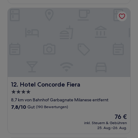
67 €
Bewertungen)
Hotel Concorde Fiera
Hotel Concorde Fiera
12. Hotel Concorde Fiera
4.0-
Sterne-
8,7 km von Bahnhof Garbagnate Milanese entfernt
Unterkunft
7.8
7,8/10
Gut
(190 Bewertungen)
von
Der
76 €
10,
Preis
Gut,
inkl. Steuern & Gebühren
beträgt
25. Aug.–26. Aug.
(190
76 €
Bewertungen)