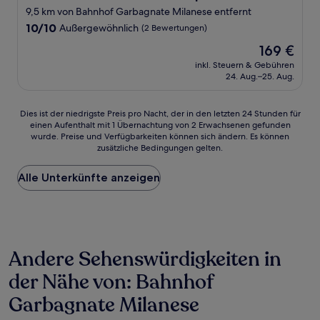
9,5 km von Bahnhof Garbagnate Milanese entfernt
10.0
10/10
Außergewöhnlich
(2 Bewertungen)
von
Der
169 €
10,
Preis
Außergewöhnlich,
inkl. Steuern & Gebühren
beträgt
24. Aug.–25. Aug.
(2
169 €
Bewertungen)
Dies
Dies ist der niedrigste Preis pro Nacht, der in den letzten 24 Stunden für
einen Aufenthalt mit 1 Übernachtung von 2 Erwachsenen gefunden
ist
wurde. Preise und Verfügbarkeiten können sich ändern. Es können
der
zusätzliche Bedingungen gelten.
niedrigste
Preis
Alle Unterkünfte anzeigen
pro
Nacht,
der
in
den
letzten
Andere Sehenswürdigkeiten in
24 Stunden
für
der Nähe von: Bahnhof
einen
Aufenthalt
Garbagnate Milanese
mit
1 Übernachtung