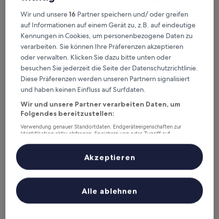
Wir und unsere
16
Partner speichern und/ oder greifen
auf Informationen auf einem Gerät zu, z.B. auf eindeutige
Kennungen in Cookies, um personenbezogene Daten zu
verarbeiten. Sie können Ihre Präferenzen akzeptieren
Moon Palace Hotel
2. Moon Palace Hotel
oder verwalten. Klicken Sie dazu bitte unten oder
2,7 km von Bahnhof Garbagnate Milanese entfernt
besuchen Sie jederzeit die Seite der Datenschutzrichtlinie.
7.0
7,0/10
Gut
(8 Bewertungen)
Diese Präferenzen werden unseren Partnern signalisiert
von
und haben keinen Einfluss auf Surfdaten.
Der
88 €
10,
Preis
Gut,
inkl. Steuern & Gebühren
Wir und unsere Partner verarbeiten Daten, um
beträgt
11. Aug.–12. Aug.
(8
Folgendes bereitzustellen:
88 €
Bewertungen)
Verwendung genauer Standortdaten. Endgeräteeigenschaften zur
Hotel Cyrano
Identifikation aktiv abfragen. Speichern von oder Zugriff auf
Informationen auf einem Endgerät. Personalisierte Werbung und
Inhalte, Messung von Werbeleistung und der Performance von Inhalten,
Zielgruppenforschung sowie Entwicklung und Verbesserung von
Akzeptieren
Angeboten.
Liste der Partner (Lieferanten)
Alle ablehnen