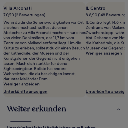
von
Villa Arconati
IL Centro
2 Erwachsenen
7.0/10 (2 Bewertungen)
8.8/10 (148 Bewertung
gefunden
wurde.
Wenn du dir die Sehenswürdigkeiten vor Ort
IL Centro liegt 14,6 km
Preise
ansehen möchtest, solltest du einen
Zentrums von Mailand – 
und
Abstecher zu Villa Arconati machen – nur eines
Zwischenstopp, währe
Verfügbarkeiten
von vielen Denkmälern, das 11,7 km vom
bist. Reisende von Hot
können
Zentrum von Mailand entfernt liegt. Um die
die Kathedrale, die Kun
sich
Kultur zu erleben, solltest du dir einen Besuch
Museen der Gegend zu 
ändern.
der Kathedrale, der Museen und der
Weniger anzeigen
Es
Kunstgalerien der Gegend nicht entgehen
können
lassen: Mach dich startklar für deine
zusätzliche
Sightseeingtour. Bollate hat andere
Bedingungen
Wahrzeichen, die du besichtigen kannst,
gelten.
darunter Mailänder Dom.
Weniger anzeigen
Unterkünfte anzeigen
Unterkünfte anzeige
Weiter erkunden
Unterkünfte
Mehr Möglichkeiten zum Buchen