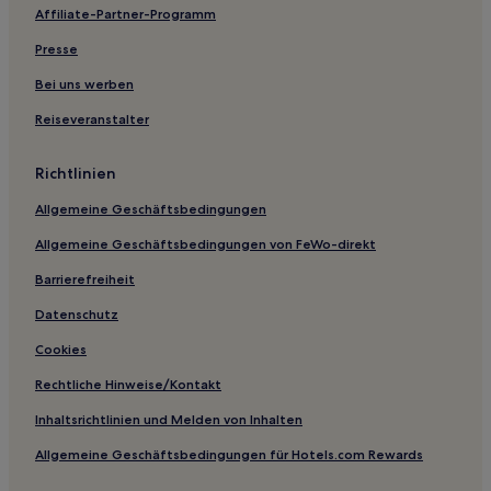
Affiliate-Partner-Programm
Hotels mit Wellnessbereich in Centro Storico
Hotels mit Küchenzeile in Lorenteggio
Presse
Familien in Sesto San Giovanni
Bei uns werben
Familien in Brunate
Reiseveranstalter
Hotels mit Parkplatz in Parabiago
Richtlinien
Familien in Brera
Allgemeine Geschäftsbedingungen
Haustierfreundliche in Brera
Allgemeine Geschäftsbedingungen von FeWo-direkt
Business in Segrate
Hotels mit Küchenzeile in Monza
Barrierefreiheit
Familien in Monza
Datenschutz
Haustierfreundliche nahe Via Montenapoleone
Cookies
Luxus nahe Via Montenapoleone
Rechtliche Hinweise/Kontakt
Hotels mit Parkplatz in Saronno
Inhaltsrichtlinien und Melden von Inhalten
Luxus nahe Via della Spiga
Allgemeine Geschäftsbedingungen für Hotels.com Rewards
Hotels mit Parkplatz nahe Via della Spiga