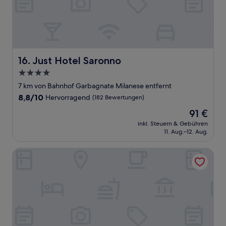
Just Hotel Saronno
16. Just Hotel Saronno
4.0-
Sterne-
7 km von Bahnhof Garbagnate Milanese entfernt
Unterkunft
8.8
8,8/10
Hervorragend
(182 Bewertungen)
von
Der
91 €
10,
Preis
Hervorragend,
inkl. Steuern & Gebühren
beträgt
11. Aug.–12. Aug.
(182
91 €
Bewertungen)
Hotel La Torretta