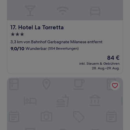
Hotel La Torretta
17. Hotel La Torretta
3.0-
Sterne-
3,3 km von Bahnhof Garbagnate Milanese entfernt
Unterkunft
9.0
9,0/10
Wunderbar
(554 Bewertungen)
von
Der
84 €
10,
Preis
Wunderbar,
inkl. Steuern & Gebühren
beträgt
28. Aug.–29. Aug.
(554
84 €
Bewertungen)
Litta Palace Milano Urban Resort