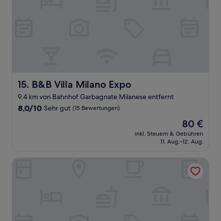
B&B Villa Milano Expo
15. B&B Villa Milano Expo
9,4 km von Bahnhof Garbagnate Milanese entfernt
8.0
8,0/10
Sehr gut
(15 Bewertungen)
von
Der
80 €
10,
Preis
Sehr
inkl. Steuern & Gebühren
beträgt
11. Aug.–12. Aug.
gut,
80 €
(15
Bewertungen)
Just Hotel Saronno