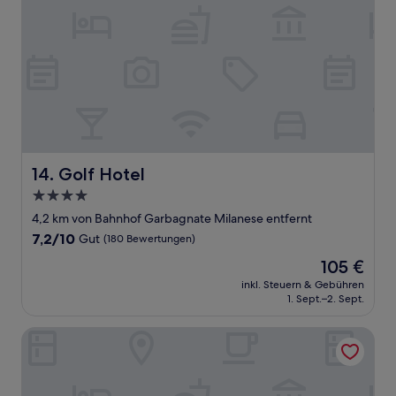
Golf Hotel
14. Golf Hotel
4.0-
Sterne-
4,2 km von Bahnhof Garbagnate Milanese entfernt
Unterkunft
7.2
7,2/10
Gut
(180 Bewertungen)
von
Der
105 €
10,
Preis
Gut,
inkl. Steuern & Gebühren
beträgt
1. Sept.–2. Sept.
(180
105 €
Bewertungen)
B&B Villa Milano Expo