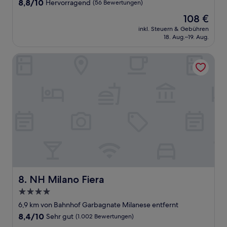
8.8
8,8/10
Hervorragend
(56 Bewertungen)
von
Der
108 €
10,
Preis
Hervorragend,
inkl. Steuern & Gebühren
beträgt
18. Aug.–19. Aug.
(56
108 €
Bewertungen)
NH Milano Fiera
NH Milano Fiera
8. NH Milano Fiera
4.0-
Sterne-
6,9 km von Bahnhof Garbagnate Milanese entfernt
Unterkunft
8.4
8,4/10
Sehr gut
(1.002 Bewertungen)
von