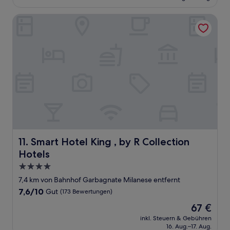
83 €
(423
Bewertungen)
Smart Hotel King , by R Collection Hotels
Smart Hotel King , by R Collection Hotels
11. Smart Hotel King , by R Collection
Hotels
4.0-
Sterne-
7,4 km von Bahnhof Garbagnate Milanese entfernt
Unterkunft
7.6
7,6/10
Gut
(173 Bewertungen)
von
Der
67 €
10,
Preis
Gut,
inkl. Steuern & Gebühren
beträgt
16. Aug.–17. Aug.
(173