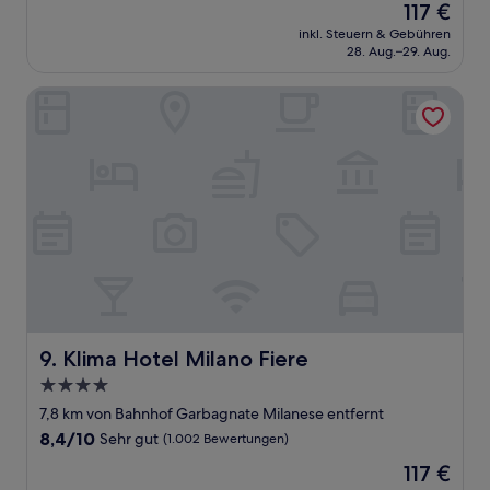
Der
117 €
10,
Preis
Sehr
inkl. Steuern & Gebühren
beträgt
28. Aug.–29. Aug.
gut,
117 €
(1.002
Bewertungen)
Klima Hotel Milano Fiere
Klima Hotel Milano Fiere
9. Klima Hotel Milano Fiere
4.0-
Sterne-
7,8 km von Bahnhof Garbagnate Milanese entfernt
Unterkunft
8.4
8,4/10
Sehr gut
(1.002 Bewertungen)
von
Der
117 €
10,
Preis