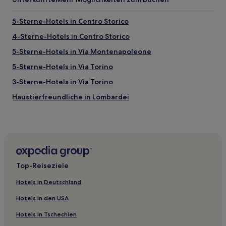
5-Sterne-Hotels in Centro Storico
4-Sterne-Hotels in Centro Storico
5-Sterne-Hotels in Via Montenapoleone
5-Sterne-Hotels in Via Torino
3-Sterne-Hotels in Via Torino
Haustierfreundliche in Lombardei
Golf in Lombardei
Ski in Lombardei
Hotels mit Küchenzeile in Lombardei
Hotels mit inbegriffenem Frühstück in Lombardei
Top-Reiseziele
Hotels mit Pool in Lombardei
Hotels in Deutschland
Business in Lombardei
Hotels in den USA
Hotels mit Wellnessbereich in Lombardei
Hotels in Tschechien
Hotels mit Parkplatz in Lombardei