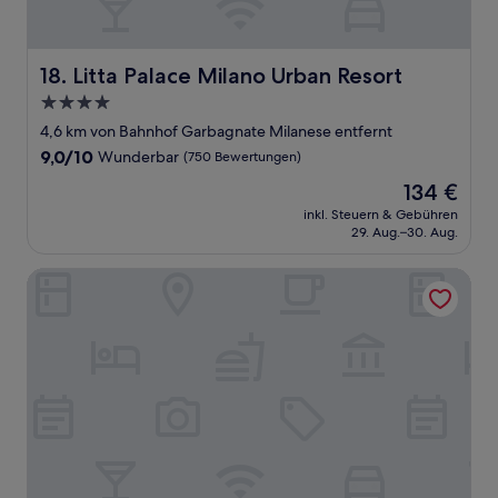
Litta Palace Milano Urban Resort
18. Litta Palace Milano Urban Resort
4.0-
Sterne-
4,6 km von Bahnhof Garbagnate Milanese entfernt
Unterkunft
9.0
9,0/10
Wunderbar
(750 Bewertungen)
von
Der
134 €
10,
Preis
Wunderbar,
inkl. Steuern & Gebühren
beträgt
29. Aug.–30. Aug.
(750
134 €
Bewertungen)
Anjoy&Bleev Rooms