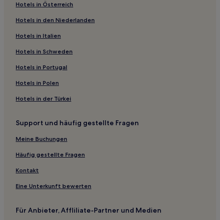
Hotels in Österreich
Luxus in Lombardei
Hotels in den Niederlanden
Familien in Lombardei
Hotels mit Thermalbad in Lombardei
Hotels in Italien
Haustierfreundliche in Mailand
Hotels in Schweden
Business in Mailand
Hotels in Portugal
Hotels mit Parkplatz in Mailand
Hotels in Polen
Hotels mit Parkplatz in Novegro
Hotels in der Türkei
Familien in Como
Support und häufig gestellte Fragen
Hotels mit inbegriffenem Frühstück in Como
Haustierfreundliche in Como
Meine Buchungen
Lgbtqia-Freundliche nahe Via Torino
Häufig gestellte Fragen
Boutique- nahe Via Torino
Kontakt
Haustierfreundliche nahe Via Torino
Eine Unterkunft bewerten
Business nahe Via Torino
Für Anbieter, Affliliate-Partner und Medien
Romantische in Centro Storico