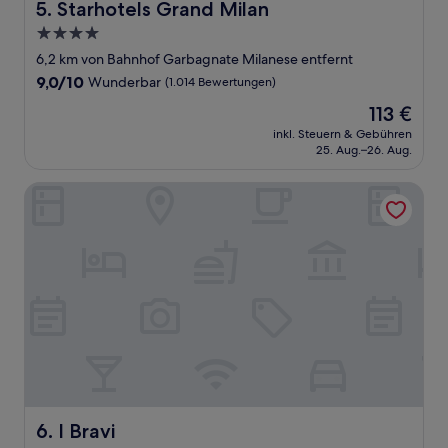
Starhotels Grand Milan
5. Starhotels Grand Milan
4.0-
Sterne-
6,2 km von Bahnhof Garbagnate Milanese entfernt
Unterkunft
9.0
9,0/10
Wunderbar
(1.014 Bewertungen)
von
Der
113 €
10,
Preis
Wunderbar,
inkl. Steuern & Gebühren
beträgt
25. Aug.–26. Aug.
(1.014
113 €
Bewertungen)
I Bravi
I Bravi
6. I Bravi