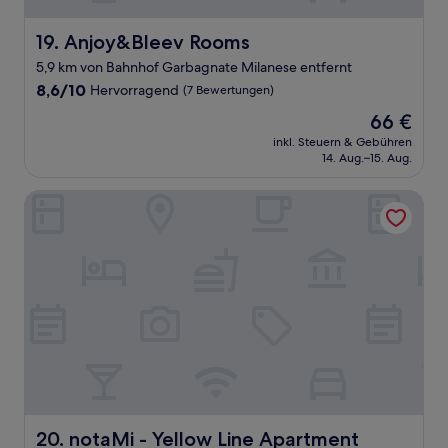
Anjoy&Bleev Rooms
19. Anjoy&Bleev Rooms
5,9 km von Bahnhof Garbagnate Milanese entfernt
8.6
8,6/10
Hervorragend
(7 Bewertungen)
von
Der
66 €
10,
Preis
Hervorragend,
inkl. Steuern & Gebühren
beträgt
14. Aug.–15. Aug.
(7
66 €
Bewertungen)
notaMi - Yellow Line Apartment
notaMi - Yellow Line Apartment
20. notaMi - Yellow Line Apartment