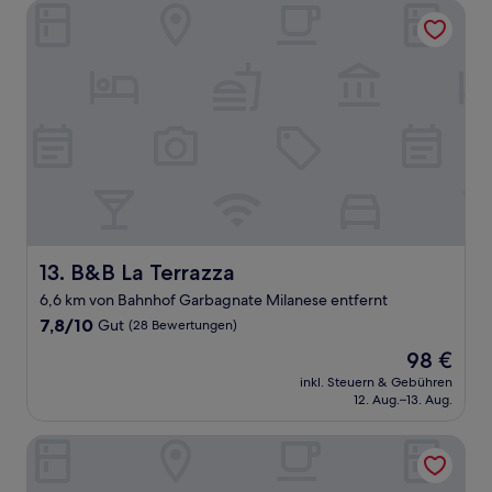
B&B La Terrazza
B&B La Terrazza
13. B&B La Terrazza
6,6 km von Bahnhof Garbagnate Milanese entfernt
7.8
7,8/10
Gut
(28 Bewertungen)
von
Der
98 €
10,
Preis
Gut,
inkl. Steuern & Gebühren
beträgt
12. Aug.–13. Aug.
(28
98 €
Bewertungen)
Golf Hotel