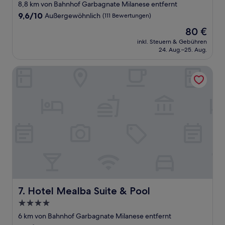
8,8 km von Bahnhof Garbagnate Milanese entfernt
9.6
9,6/10
Außergewöhnlich
(111 Bewertungen)
von
Der
80 €
10,
Preis
Außergewöhnlich,
inkl. Steuern & Gebühren
beträgt
24. Aug.–25. Aug.
(111
80 €
Bewertungen)
Hotel Mealba Suite & Pool
Hotel Mealba Suite & Pool
7. Hotel Mealba Suite & Pool
4.0-
Sterne-
6 km von Bahnhof Garbagnate Milanese entfernt
Unterkunft