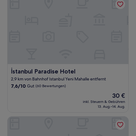
İstanbul Paradise Hotel
İstanbul Paradise Hotel
2,9 km von Bahnhof Istanbul Yeni Mahalle entfernt
7.6
7,6/10
Gut
(60 Bewertungen)
von
Der
30 €
10,
Preis
Gut,
inkl. Steuern & Gebühren
beträgt
13. Aug.–14. Aug.
(60
30 €
Bewertungen)
The Conforium Hotel