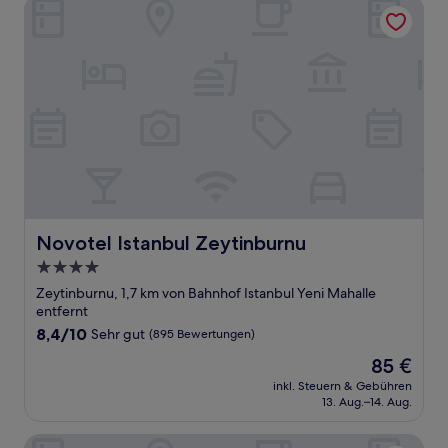
Novotel Istanbul Zeytinburnu
Novotel Istanbul Zeytinburnu
Novotel Istanbul Zeytinburnu
4.0-
Sterne-
Zeytinburnu, 1,7 km von Bahnhof Istanbul Yeni Mahalle
Unterkunft
entfernt
8.4
8,4/10
Sehr gut
(895 Bewertungen)
von
Der
85 €
10,
Preis
Sehr
inkl. Steuern & Gebühren
beträgt
13. Aug.–14. Aug.
gut,
85 €
(895
Bewertungen)
Ravvda Hotel Bakırköy