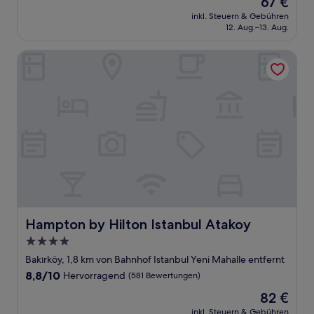
67 €
10,
Preis
Wunderbar,
inkl. Steuern & Gebühren
beträgt
12. Aug.–13. Aug.
(295
67 €
Bewertungen)
Hampton by Hilton Istanbul Atakoy
Hampton by Hilton Istanbul Atakoy
Hampton by Hilton Istanbul Atakoy
4.0-
Sterne-
Bakırköy, 1,8 km von Bahnhof Istanbul Yeni Mahalle entfernt
Unterkunft
8.8
8,8/10
Hervorragend
(581 Bewertungen)
von
Der
82 €
10,
Preis
Hervorragend,
inkl. Steuern & Gebühren