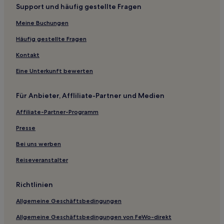
Support und häufig gestellte Fragen
Hotels mit Parkplatz in Gaziosmanpaşa
Hotels mit inbegriffenem Frühstück nahe Abdi İpekçi
Meine Buchungen
Straße
Häufig gestellte Fragen
Haustierfreundliche nahe See Küçükçekmece
Kontakt
Hotels mit Pool nahe See Küçükçekmece
Eine Unterkunft bewerten
Hotels mit inbegriffenem Frühstück in Fatih
Haustierfreundliche in Fatih
Für Anbieter, Affliliate-Partner und Medien
Hotels mit Weingut in Fatih
Affiliate-Partner-Programm
Familien in Fatih
Presse
Haustierfreundliche in Istanbul
Bei uns werben
Familien in Istanbul
Reiseveranstalter
Hotels mit Parkplatz in Istanbul
Business in Istanbul
Richtlinien
Familien in Istanbul
Allgemeine Geschäftsbedingungen
Haustierfreundliche in Istanbul
Allgemeine Geschäftsbedingungen von FeWo-direkt