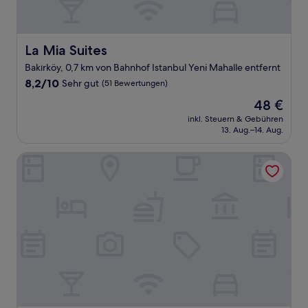
La Mia Suites
La Mia Suites
Bakırköy, 0,7 km von Bahnhof Istanbul Yeni Mahalle entfernt
8.2
8,2/10
Sehr gut
(51 Bewertungen)
von
Der
48 €
10,
Preis
Sehr
inkl. Steuern & Gebühren
beträgt
13. Aug.–14. Aug.
gut,
48 €
(51
Bewertungen)
Anemon Bakirkoy