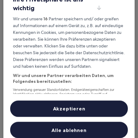
wichtig
JW Marriott Hotel Istanbul Marmara Sea
JW Marriott Hotel Istanbul Marmara Sea
Wir und unsere
16
Partner speichern und/ oder greifen
5.0-
auf Informationen auf einem Gerät zu, z.B. auf eindeutige
Sterne-
Bakırköy, 2,4 km von Bahnhof Istanbul Yeni Mahalle entfernt
Kennungen in Cookies, um personenbezogene Daten zu
Unterkunft
9.6
9,6/10
Außergewöhnlich
(439 Bewertungen)
verarbeiten. Sie können Ihre Präferenzen akzeptieren
von
oder verwalten. Klicken Sie dazu bitte unten oder
Der
226 €
10,
Preis
besuchen Sie jederzeit die Seite der Datenschutzrichtlinie.
Außergewöhnlich,
inkl. Steuern & Gebühren
beträgt
Diese Präferenzen werden unseren Partnern signalisiert
15. Aug.–16. Aug.
(439
226 €
Bewertungen)
und haben keinen Einfluss auf Surfdaten.
Titanic Port Bakirkoy
Wir und unsere Partner verarbeiten Daten, um
Folgendes bereitzustellen:
Verwendung genauer Standortdaten. Endgeräteeigenschaften zur
Identifikation aktiv abfragen. Speichern von oder Zugriff auf
Informationen auf einem Endgerät. Personalisierte Werbung und
Inhalte, Messung von Werbeleistung und der Performance von Inhalten,
Zielgruppenforschung sowie Entwicklung und Verbesserung von
Akzeptieren
Angeboten.
Liste der Partner (Lieferanten)
Alle ablehnen