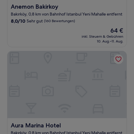
Anemon Bakirkoy
Anemon Bakirkoy
Bakırköy, 0,8 km von Bahnhof Istanbul Yeni Mahalle entfernt
8.0
8,0/10
Sehr gut
(160 Bewertungen)
von
Der
64 €
10,
Preis
Sehr
inkl. Steuern & Gebühren
beträgt
10. Aug.–11. Aug.
gut,
64 €
(160
Bewertungen)
Aura Marina Hotel
Aura Marina Hotel
Aura Marina Hotel
Bakırköy, 0,8 km von Bahnhof Istanbul Yeni Mahalle entfernt