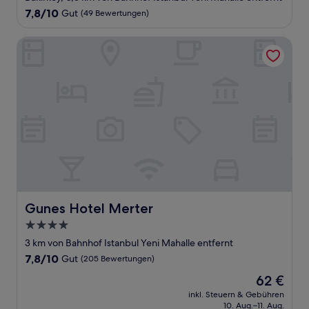
7.8
7,8/10
Gut
(49 Bewertungen)
von
10,
Gunes Hotel Merter
Gut,
(49
Bewertungen)
Gunes Hotel Merter
Gunes Hotel Merter
4.0-
Sterne-
3 km von Bahnhof Istanbul Yeni Mahalle entfernt
Unterkunft
7.8
7,8/10
Gut
(205 Bewertungen)
von
Der
62 €
10,
Preis
Gut,
inkl. Steuern & Gebühren
beträgt
10. Aug.–11. Aug.
(205