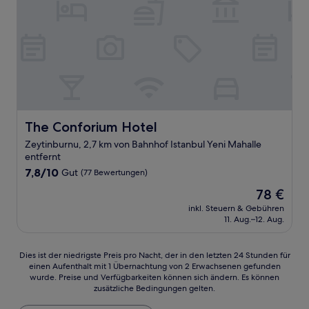
The Conforium Hotel
The Conforium Hotel
Zeytinburnu, 2,7 km von Bahnhof Istanbul Yeni Mahalle
entfernt
7.8
7,8/10
Gut
(77 Bewertungen)
von
Der
78 €
10,
Preis
Gut,
inkl. Steuern & Gebühren
beträgt
11. Aug.–12. Aug.
(77
78 €
Bewertungen)
Dies
Dies ist der niedrigste Preis pro Nacht, der in den letzten 24 Stunden für
einen Aufenthalt mit 1 Übernachtung von 2 Erwachsenen gefunden
ist
wurde. Preise und Verfügbarkeiten können sich ändern. Es können
der
zusätzliche Bedingungen gelten.
niedrigste
Preis