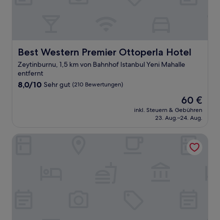
Best Western Premier Ottoperla Hotel
Best Western Premier Ottoperla Hotel
Zeytinburnu, 1,5 km von Bahnhof Istanbul Yeni Mahalle
entfernt
8.0
8,0/10
Sehr gut
(210 Bewertungen)
von
Der
60 €
10,
Preis
Sehr
inkl. Steuern & Gebühren
beträgt
23. Aug.–24. Aug.
gut,
60 €
(210
Bewertungen)
La Mia Suites