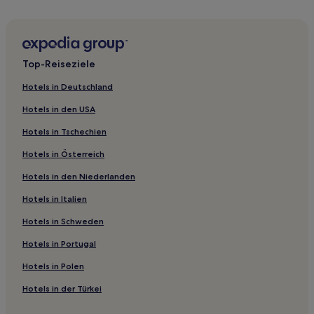
Gasthäuser in Fatih
Ferienwohnungen in Şehit Muhtar
Aparthotels in Şehit Muhtar
Top-Reiseziele
B&B in Goldenes Horn Park
Hotels in Deutschland
Hostels in Cankurtaran
Hotels in den USA
Ferienwohnungen in Abdi İpekçi Straße
Hotels in Tschechien
Hotels mit inbegriffenem Frühstück in Moda
Hotels in Österreich
Business in Moda
Hotels in den Niederlanden
Business in Sütlüce
Hotels mit Parkplatz in Gayrettepe
Hotels in Italien
Business in Gayrettepe
Hotels in Schweden
Hotels mit Parkplatz in Fulya
Hotels in Portugal
Hotels mit Küchenzeile in Şehit Muhtar
Hotels in Polen
Hotels mit inbegriffenem Frühstück in Şehit Muhtar
Hotels in der Türkei
Familien in Şehit Muhtar