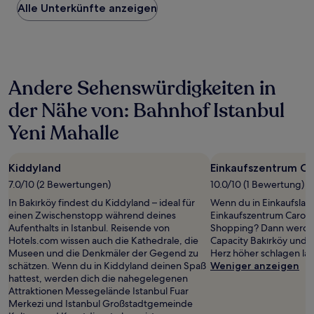
Alle Unterkünfte anzeigen
pro
Nacht,
der
in
den
letzten
Andere Sehenswürdigkeiten in
24 Stunden
für
der Nähe von: Bahnhof Istanbul
einen
Aufenthalt
Yeni Mahalle
mit
1 Übernachtung
von
Kiddyland
Einkaufszentrum Ca
2 Erwachsenen
7.0/10 (2 Bewertungen)
10.0/10 (1 Bewertung)
gefunden
wurde.
In Bakırköy findest du Kiddyland – ideal für
Wenn du in Einkaufslau
Preise
einen Zwischenstopp während deines
Einkaufszentrum Carouse
und
Aufenthalts in Istanbul. Reisende von
Shopping? Dann werde
Verfügbarkeiten
Hotels.com wissen auch die Kathedrale, die
Capacity Bakırköy und G
können
Museen und die Denkmäler der Gegend zu
Herz höher schlagen las
sich
schätzen. Wenn du in Kiddyland deinen Spaß
Weniger anzeigen
ändern.
hattest, werden dich die nahegelegenen
Es
Attraktionen Messegelände Istanbul Fuar
können
Merkezi und Istanbul Großstadtgemeinde
zusätzliche