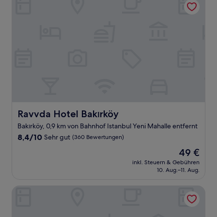
Ravvda Hotel Bakırköy
Ravvda Hotel Bakırköy
Bakırköy, 0,9 km von Bahnhof Istanbul Yeni Mahalle entfernt
8.4
8,4/10
Sehr gut
(360 Bewertungen)
von
Der
49 €
10,
Preis
Sehr
inkl. Steuern & Gebühren
beträgt
10. Aug.–11. Aug.
gut,
49 €
(360
Bewertungen)
Holiday Inn Express Istanbul - Atakoy Metro by IHG