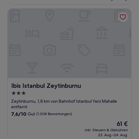
62 €
Bewertungen)
Ibis Istanbul Zeytinburnu
Ibis Istanbul Zeytinburnu
Ibis Istanbul Zeytinburnu
3.0-
Sterne-
Zeytinburnu, 1,8 km von Bahnhof Istanbul Yeni Mahalle
Unterkunft
entfernt
7.6
7,6/10
Gut
(1.008 Bewertungen)
von
Der
61 €
10,
Preis
Gut,
inkl. Steuern & Gebühren
beträgt
23. Aug.–24. Aug.
(1.008