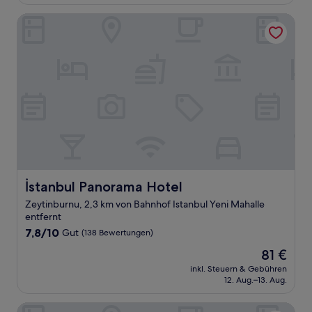
61 €
Bewertungen)
İstanbul Panorama Hotel
İstanbul Panorama Hotel
İstanbul Panorama Hotel
Zeytinburnu, 2,3 km von Bahnhof Istanbul Yeni Mahalle
entfernt
7.8
7,8/10
Gut
(138 Bewertungen)
von
Der
81 €
10,
Preis
Gut,
inkl. Steuern & Gebühren
beträgt
12. Aug.–13. Aug.
(138
81 €
Bewertungen)
İstanbul Paradise Hotel