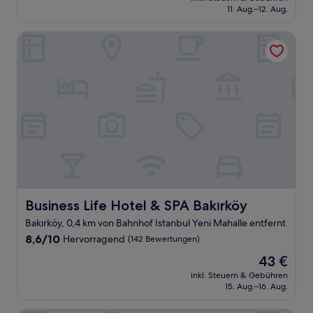
beträgt
11. Aug.–12. Aug.
(581
82 €
Bewertungen)
Business Life Hotel & SPA Bakırköy
Business Life Hotel & SPA Bakırköy
Business Life Hotel & SPA Bakırköy
Bakırköy, 0,4 km von Bahnhof Istanbul Yeni Mahalle entfernt
8.6
8,6/10
Hervorragend
(142 Bewertungen)
von
Der
43 €
10,
Preis
Hervorragend,
inkl. Steuern & Gebühren
beträgt
15. Aug.–16. Aug.
(142
43 €
Bewertungen)