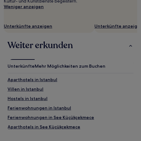
Kultur- und Kunstdienste begeistern.
Bedingungen
Weniger anzeigen
gelten.
Unterkünfte anzeigen
Unterkünfte anzeige
Weiter erkunden
Unterkünfte
Mehr Möglichkeiten zum Buchen
Aparthotels in Istanbul
Villen in Istanbul
Hostels in Istanbul
Ferienwohnungen in Istanbul
Ferienwohnungen in See Küçükçekmece
Aparthotels in See Küçükçekmece
Aparthotels in Kabataş