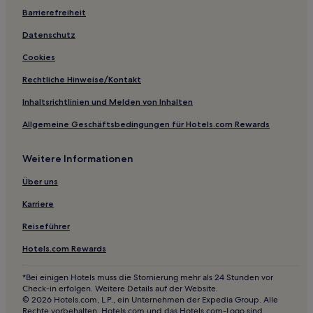
Hotels mit inbegriffenem Frühstück nahe Avcılar Beach
Barrierefreiheit
Park
Datenschutz
Familien in Eminönü
Cookies
Familien in Cağaloğlu
Haustierfreundliche in Cağaloğlu
Rechtliche Hinweise/Kontakt
Hotels mit Wellnessbereich in Cağaloğlu
Inhaltsrichtlinien und Melden von Inhalten
Familien in Harbiye
Allgemeine Geschäftsbedingungen für Hotels.com Rewards
Luxus in Harbiye
Weitere Informationen
Hotels mit Parkplatz in Harbiye
Über uns
Haustierfreundliche nahe Yildiz
Karriere
Haustierfreundliche in Lâleli
Familien in Lâleli
Reiseführer
Hotels mit inbegriffenem Frühstück in Lâleli
Hotels.com Rewards
Hotels mit Pool in Lâleli
*Bei einigen Hotels muss die Stornierung mehr als 24 Stunden vor
Check-in erfolgen. Weitere Details auf der Website.
Hotels mit Wellnessbereich in Lâleli
© 2026 Hotels.com, L.P., ein Unternehmen der Expedia Group. Alle
Luxus in Lâleli
Rechte vorbehalten. Hotels.com und das Hotels.com-Logo sind