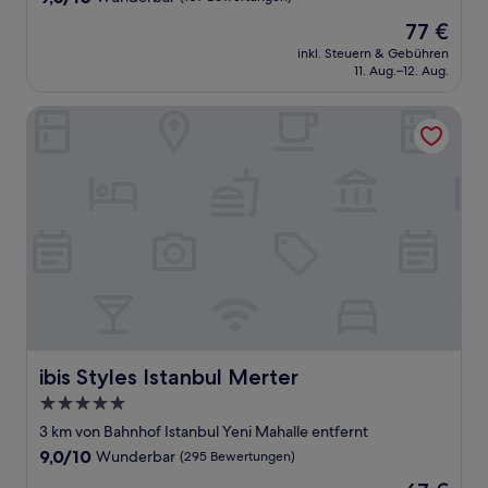
von
Der
77 €
10,
Preis
Wunderbar,
inkl. Steuern & Gebühren
beträgt
11. Aug.–12. Aug.
(107
77 €
Bewertungen)
ibis Styles Istanbul Merter
ibis Styles Istanbul Merter
ibis Styles Istanbul Merter
5.0-
Sterne-
3 km von Bahnhof Istanbul Yeni Mahalle entfernt
Unterkunft
9.0
9,0/10
Wunderbar
(295 Bewertungen)
von
Der