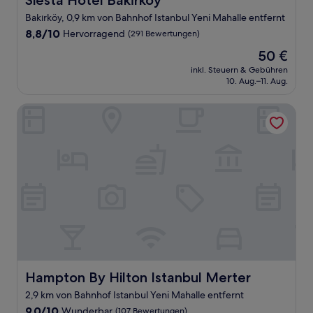
Siesta Hotel Bakırköy
Bakırköy, 0,9 km von Bahnhof Istanbul Yeni Mahalle entfernt
8.8
8,8/10
Hervorragend
(291 Bewertungen)
von
Der
50 €
10,
Preis
Hervorragend,
inkl. Steuern & Gebühren
beträgt
10. Aug.–11. Aug.
(291
50 €
Bewertungen)
Hampton By Hilton Istanbul Merter
Hampton By Hilton Istanbul Merter
Hampton By Hilton Istanbul Merter
2,9 km von Bahnhof Istanbul Yeni Mahalle entfernt
9.0
9,0/10
Wunderbar
(107 Bewertungen)