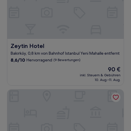
Zeytin Hotel
Zeytin Hotel
Bakırköy, 0,8 km von Bahnhof Istanbul Yeni Mahalle entfernt
8.6
8,6/10
Hervorragend
(9 Bewertungen)
von
Der
90 €
10,
Preis
Hervorragend,
inkl. Steuern & Gebühren
beträgt
10. Aug.–11. Aug.
(9
90 €
Bewertungen)
Best Western Premier Ottoperla Hotel