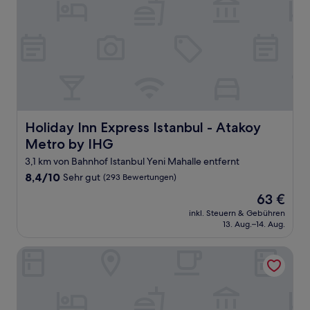
Holiday Inn Express Istanbul - Atakoy Metro by IHG
Holiday Inn Express Istanbul - Atakoy
Metro by IHG
3,1 km von Bahnhof Istanbul Yeni Mahalle entfernt
8.4
8,4/10
Sehr gut
(293 Bewertungen)
von
Der
63 €
10,
Preis
Sehr
inkl. Steuern & Gebühren
beträgt
13. Aug.–14. Aug.
gut,
63 €
(293
Bewertungen)
Zeytin Hotel