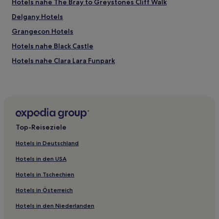
Hotels nahe The Bray to Greystones Cliff Walk
Delgany Hotels
Grangecon Hotels
Hotels nahe Black Castle
Hotels nahe Clara Lara Funpark
Rathdrum Hotels
Moyne Hotels
Rathsallagh Hotels
Tulfarris Hotels
Top-Reiseziele
Hotels nahe Bahnhof Dublin Greystones
Hotels in Deutschland
Hotels nahe Reefert Church
Hotels in den USA
Glencree Hotels
Hotels in Tschechien
Hotels nahe Woodenbridge Golf Club
Hotels in Österreich
Glenmalure Hotels
Hotels in den Niederlanden
Macreddin Village Hotels