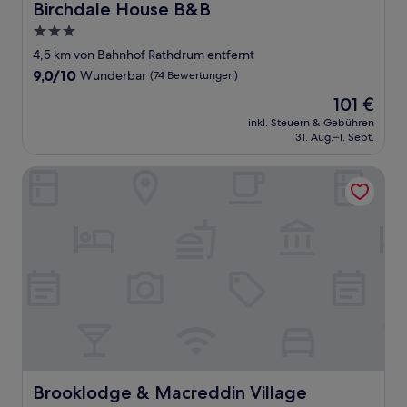
Birchdale House B&B
Birchdale House B&B
3.0-
Sterne-
4,5 km von Bahnhof Rathdrum entfernt
Unterkunft
9.0
9,0/10
Wunderbar
(74 Bewertungen)
von
Der
101 €
10,
Preis
Wunderbar,
inkl. Steuern & Gebühren
beträgt
31. Aug.–1. Sept.
(74
101 €
Bewertungen)
Brooklodge & Macreddin Village
Brooklodge & Macreddin Village
Brooklodge & Macreddin Village