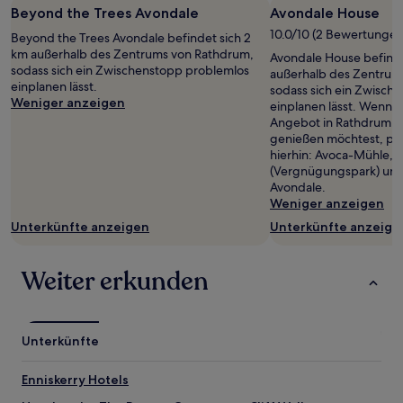
Beyond the Trees Avondale
Avondale House
1 Übernachtung
von
10.0/10 (2 Bewertungen
Beyond the Trees Avondale befindet sich 2
2 Erwachsenen
km außerhalb des Zentrums von Rathdrum,
Avondale House befinde
gefunden
sodass sich ein Zwischenstopp problemlos
außerhalb des Zentrum
wurde.
einplanen lässt.
sodass sich ein Zwisch
Preise
Weniger anzeigen
einplanen lässt. Wenn d
und
Angebot in Rathdrum in
Verfügbarkeiten
genießen möchtest, pl
können
hierhin: Avoca-Mühle, C
sich
(Vergnügungspark) und
ändern.
Avondale.
Es
Weniger anzeigen
können
zusätzliche
Unterkünfte anzeigen
Unterkünfte anzeige
Bedingungen
gelten.
Weiter erkunden
Unterkünfte
Enniskerry Hotels