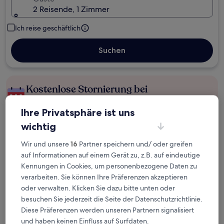
2 Reisende, 1 Zimmer
Ich reise geschäftlich
Suchen
Kostenlose Stornierung bei
Planänderungen
Ihre Privatsphäre ist uns
Verdiene Prämien für jede
wichtig
wahrgenommene Übernachtung
Wir und unsere
16
Partner speichern und/ oder greifen
auf Informationen auf einem Gerät zu, z.B. auf eindeutige
Mehr sparen mit Preisen für Mitglieder
Kennungen in Cookies, um personenbezogene Daten zu
verarbeiten. Sie können Ihre Präferenzen akzeptieren
oder verwalten. Klicken Sie dazu bitte unten oder
besuchen Sie jederzeit die Seite der Datenschutzrichtlinie.
Überprüfe die Preise für diese Daten
Diese Präferenzen werden unseren Partnern signalisiert
und haben keinen Einfluss auf Surfdaten.