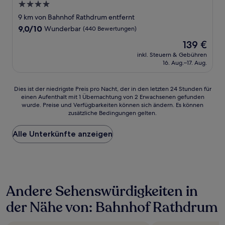
4.0-
Sterne-
9 km von Bahnhof Rathdrum entfernt
Unterkunft
9.0
9,0/10
Wunderbar
(440 Bewertungen)
von
Der
139 €
10,
Preis
Wunderbar,
inkl. Steuern & Gebühren
beträgt
16. Aug.–17. Aug.
(440
139 €
Bewertungen)
Dies
Dies ist der niedrigste Preis pro Nacht, der in den letzten 24 Stunden für
einen Aufenthalt mit 1 Übernachtung von 2 Erwachsenen gefunden
ist
wurde. Preise und Verfügbarkeiten können sich ändern. Es können
der
zusätzliche Bedingungen gelten.
niedrigste
Preis
Alle Unterkünfte anzeigen
pro
Nacht,
der
in
den
letzten
Andere Sehenswürdigkeiten in
24 Stunden
für
der Nähe von: Bahnhof Rathdrum
einen
Aufenthalt
mit