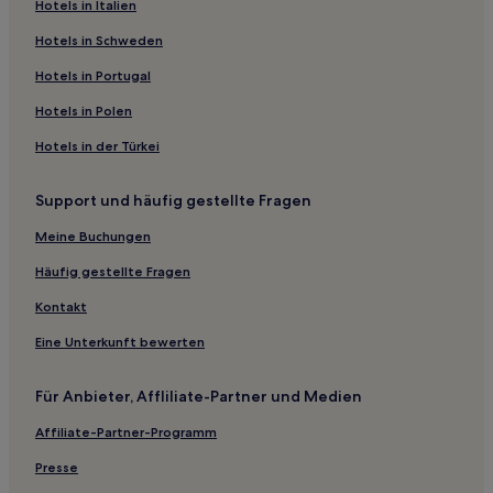
Hotels nahe Wicklow Golf Club
Hotels in Italien
Wicklow: Hotels
Hotels in Schweden
Hollywood Hotels
Hotels in Portugal
Woodenbridge Hotels
Hotels in Polen
Hotels in der Türkei
Support und häufig gestellte Fragen
Meine Buchungen
Häufig gestellte Fragen
Kontakt
Eine Unterkunft bewerten
Für Anbieter, Affliliate-Partner und Medien
Affiliate-Partner-Programm
Presse