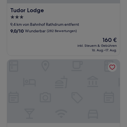
Tudor Lodge
Tudor Lodge
3.0-
Sterne-
9,4 km von Bahnhof Rathdrum entfernt
Unterkunft
9.0
9,0/10
Wunderbar
(282 Bewertungen)
von
Der
160 €
10,
Preis
Wunderbar,
inkl. Steuern & Gebühren
beträgt
16. Aug.–17. Aug.
(282
160 €
Bewertungen)
Birchdale House B&B