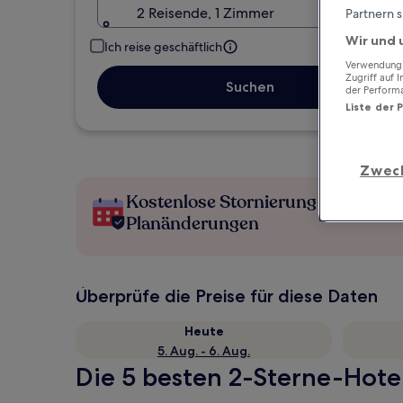
2 Reisende, 1 Zimmer
Partnern s
Wir und 
Ich reise geschäftlich
Verwendung g
Zugriff auf 
Suchen
der Perform
Liste der 
Zwec
Kostenlose Stornierung bei
Planänderungen
Überprüfe die Preise für diese Daten
Heute
5. Aug. - 6. Aug.
Die 5 besten 2-Sterne-Hotel