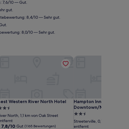
: 7,6/10 — Gut.
hr gut.
ästebewertung: 8,4/10 — Sehr gut.
Gut.
ebewertung: 8,0/10 — Sehr gut.
icent Mile by IHG
est Western River North Hotel
Hampton Inn Chicago Dow
icent Mile by IHG
est Western River North Hotel
Hampton Inn Chicago Dow
est Western River North Hotel
Hampton Inn Chicago
Downtown/Magnificent 
.5-
2.5-
terne-
iver North, 1,1 km von Oak Street
Sterne-
nterkunft
ntfernt
Streeterville, 0,7 km von Oak S
7.8
7,8/10
Unterkunft
Gut
(1.165 Bewertungen)
entfernt