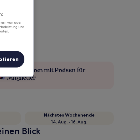
n:
chern von oder
rbeleistung und
boten.
ptieren
Mehr sparen mit Preisen für
Mitglieder
Nächstes Wochenende
14. Aug. - 16. Aug.
inen Blick