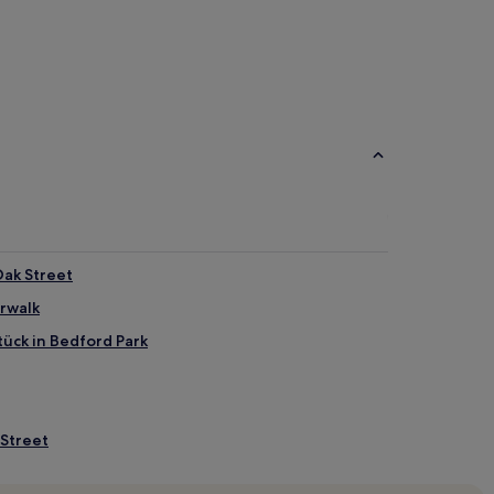
Oak Street
erwalk
tück in Bedford Park
 Street
ok County