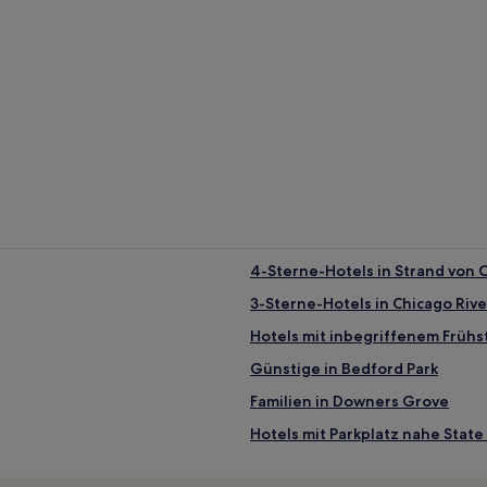
4-Sterne-Hotels in Strand von 
3-Sterne-Hotels in Chicago Riv
Hotels mit inbegriffenem Frühs
Günstige in Bedford Park
Familien in Downers Grove
Hotels mit Parkplatz nahe State
Hotels mit Fitnessbereich in Co