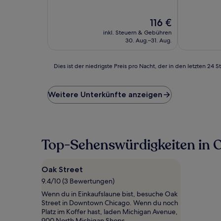
10,
von
Sehr
10,
Der
gut,
116 €
Gut,
Preis
(2.756
(2.729
inkl. Steuern & Gebühren
beträgt
Bewertunge
Bewertungen)
30. Aug.–31. Aug.
116 €
Dies
Dies ist der niedrigste Preis pro Nacht, der in den letzten 
ist
der
niedrigste
Weitere Unterkünfte anzeigen
Preis
pro
Nacht,
der
in
Top-Sehenswürdigkeiten in O
den
letzten
24 Stunden
Oak Street
für
9.4/10 (3 Bewertungen)
einen
Aufenthalt
Wenn du in Einkaufslaune bist, besuche Oak
mit
Street in Downtown Chicago. Wenn du noch
1 Übernachtung
Platz im Koffer hast, laden Michigan Avenue,
von
900 North Michigan Shops