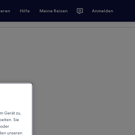
ieren
Hilfe
Meine Reisen
Anmelden
em Gerät zu,
eiten. Sie
 oder
rden unseren