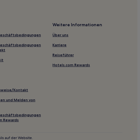
Chicago
Weitere Informationen
Geschäftsbedingungen
Über uns
nt
Geschäftsbedingungen
Karriere
alk
ekt
Reiseführer
d von Oak Street
it
Hotels.com Rewards
rt
lf Mill
inweise/Kontakt
inien und Melden von
Geschäftsbedingungen
om Rewards
9th Street
ls auf der Website.