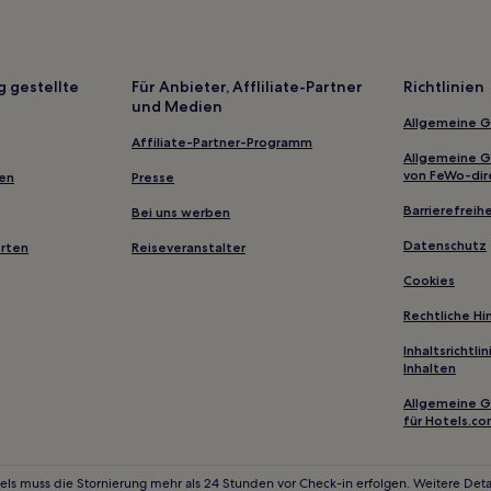
athy Osterman
Günstige in Chicago
Haustierfreundliche in Chicago
Hotels mit Wellnessbereich in 
g gestellte
Für Anbieter, Affliliate-Partner
Richtlinien
und Medien
Günstige in Elk Grove Village
Allgemeine 
Haustierfreundliche in Rosemo
Affiliate-Partner-Programm
Allgemeine 
Boutique- nahe Chicago Riverw
von FeWo-dir
gen
Presse
Lgbtqia-Freundliche nahe Stran
Barrierefreihe
Bei uns werben
Kenwood: Hotels
Datenschutz
erten
Reiseveranstalter
Hotels nahe Smart Museum of A
Cookies
Hotels nahe Einkaufszentrum Go
Rechtliche H
Logan Square: Hotels
Inhaltsrichtl
Inhalten
Hotels nahe Wrigley Building
Allgemeine 
Bridgeport: Hotels
für Hotels.c
Hotels nahe Bahnhof Chicago 7
Hyde Park: Hotels
els muss die Stornierung mehr als 24 Stunden vor Check-in erfolgen. Weitere Detai