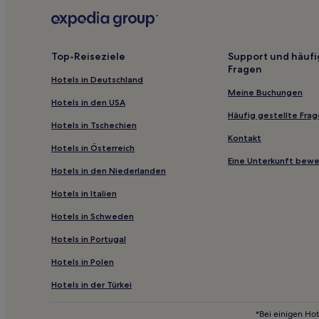
Hotels mit inbegriffenem Frühstück nahe Strand K
Hotels mit Parkplatz in Chicago
Familien in Chicago
Top-Reiseziele
Support und häufi
Fragen
Hotels mit Küchenzeile in Northalsted
Hotels in Deutschland
Familien in Lombard
Meine Buchungen
Hotels in den USA
Familien in Glenview
Häufig gestellte Fra
Hotels in Tschechien
Familien in Evanston
Kontakt
Hotels in Österreich
Günstige nahe Strand von Oak Street
Eine Unterkunft bew
Hotels in den Niederlanden
Medinah Hotels
Hotels in Italien
Hotels nahe Chicago Bee Building
Hotels in Schweden
Hotels nahe Former Medinah Temple
Hotels in Portugal
Hotels nahe Oak Park Visitors Center
Hotels in Polen
Auburn Gresham: Hotels
Pullman: Hotels
Hotels in der Türkei
Hotels nahe Chocolate Box
*Bei einigen Hot