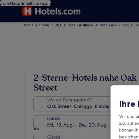
Zum Hauptinhalt springen
Hotels
Hotels in USA
Hotels in Illinois
Hotels in Chicago
Ho
2-Sterne-Hotels nahe Oak
Street
Wo soll’s hingehen?
Ihre
Wir und u
Daten
z.B. auf 
Mi., 19. Aug. - Do., 20. Aug.
können Ihr
Gäste
besuchen S