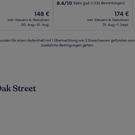
8.4
8,4/10
Sehr gut
(1.232 Bewertungen)
von
Der
Der
148 €
174 €
10,
Preis
Preis
Sehr
inkl. Steuern & Gebühren
inkl. Steuern & Gebühren
n)
beträgt
beträgt
gut,
30. Aug.–31. Aug.
31. Aug.–1. Sept.
148 €
174 €
(1.232
Bewertungen)
24 Stunden für einen Aufenthalt mit 1 Übernachtung von 2 Erwachsenen gefunden wu
zusätzliche Bedingungen gelten.
ak Street