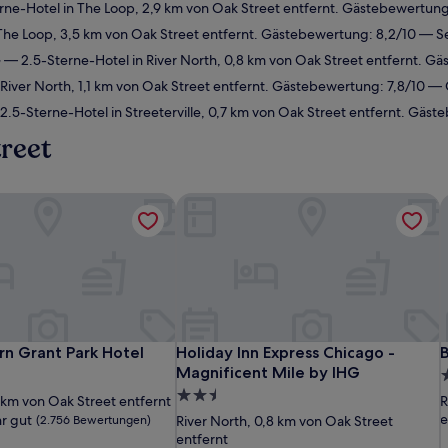
ne-Hotel in The Loop, 2,9 km von Oak Street entfernt. Gästebewertung
The Loop, 3,5 km von Oak Street entfernt. Gästebewertung: 8,2/10 — Se
G
— 2.5-Sterne-Hotel in River North, 0,8 km von Oak Street entfernt. G
River North, 1,1 km von Oak Street entfernt. Gästebewertung: 7,8/10 — 
.5-Sterne-Hotel in Streeterville, 0,7 km von Oak Street entfernt. Gäst
reet
n Grant Park Hotel
Holiday Inn Express Chicago - Magnif
B
n Grant Park Hotel
Holiday Inn Express Chicago - Magnif
B
n Grant Park Hotel
Holiday Inn Express Chicago -
B
Magnificent Mile by IHG
2
2.5-
S
 km von Oak Street entfernt
R
Sterne-
U
e
r gut
(2.756 Bewertungen)
River North, 0,8 km von Oak Street
Unterkunft
entfernt