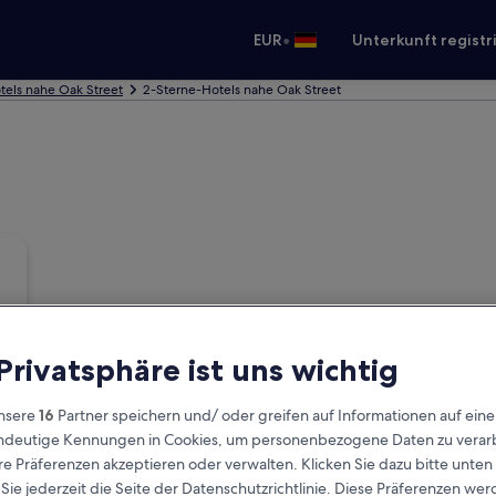
•
EUR
Unterkunft registr
tels nahe Oak Street
2-Sterne-Hotels nahe Oak Street
 Privatsphäre ist uns wichtig
nsere
16
Partner speichern und/ oder greifen auf Informationen auf ein
eindeutige Kennungen in Cookies, um personenbezogene Daten zu verarb
e Präferenzen akzeptieren oder verwalten. Klicken Sie dazu bitte unten
ie jederzeit die Seite der Datenschutzrichtlinie. Diese Präferenzen we