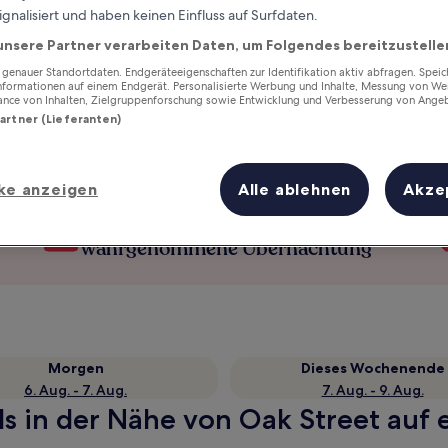
ignalisiert und haben keinen Einfluss auf Surfdaten.
unsere Partner verarbeiten Daten, um Folgendes bereitzustelle
enauer Standortdaten. Endgeräteeigenschaften zur Identifikation aktiv abfragen. Spei
Informationen auf einem Endgerät. Personalisierte Werbung und Inhalte, Messung von We
ance von Inhalten, Zielgruppenforschung sowie Entwicklung und Verbesserung von Ange
Partner (Lieferanten)
ke anzeigen
Alle ablehnen
Akze
Verdiene Prämien für jede
wahrgenommene Übernachtung
Morgen
Dieses Wochenende
6. Aug. - 7. Aug.
7. Aug. - 9. Aug.
s in der Nähe von Oak Street auf e