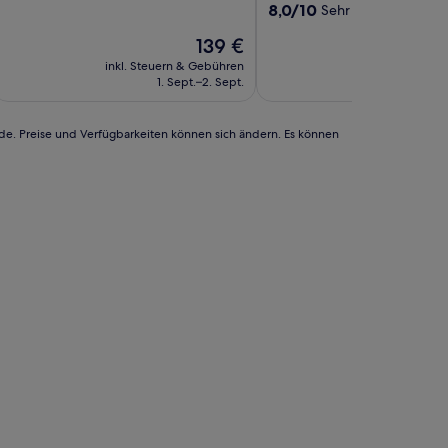
von
8.0
8,0/10
Sehr gut
(1.491 Bewe
10,
von
Gut,
Der
139 €
10,
(1.165
Preis
Sehr
inkl. Steuern & Gebühren
inkl. Steuern
Bewertungen)
beträgt
gut,
1. Sept.–2. Sept.
9. A
139 €
(1.491
Bewertungen)
rde. Preise und Verfügbarkeiten können sich ändern. Es können