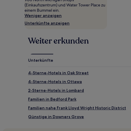
2 Erwachsenen
(Einkaufszentrum) und Water Tower Place zu
gefunden
einem Bummel ein.
wurde.
Weniger anzeigen
Preise
Unterkünfte anzeigen
und
Verfügbarkeiten
können
Weiter erkunden
sich
ändern.
Es
können
Unterkünfte
zusätzliche
Bedingungen
gelten.
4-Sterne-Hotels in Oak Street
4-Sterne-Hotels in Ottawa
2-Sterne-Hotels in Lombard
Familien in Bedford Park
Familien nahe Frank Lloyd Wright Historic District
Günstige in Downers Grove
Familien nahe State Street