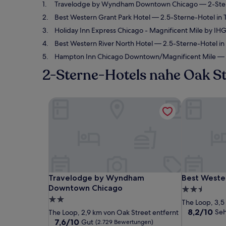
Travelodge by Wyndham Downtown Chicago
— 2-Ster
Best Western Grant Park Hotel
— 2.5-Sterne-Hotel in 
Holiday Inn Express Chicago - Magnificent Mile by IH
Best Western River North Hotel
— 2.5-Sterne-Hotel in 
Hampton Inn Chicago Downtown/Magnificent Mile
— 2
2-Sterne-Hotels nahe Oak St
Travelodge by Wyndham Downtown Chicago
Best Wester
Travelodge by Wyndham Downtown Chicago
Best Wester
Travelodge by Wyndham
Best Wester
Downtown Chicago
2.5-
2.0-
Sterne-
The Loop, 3,5
Sterne-
Unterkunft
8.2
8,2/10
Seh
The Loop, 2,9 km von Oak Street entfernt
von
Unterkunft
7.6
7,6/10
Gut
(2.729 Bewertungen)