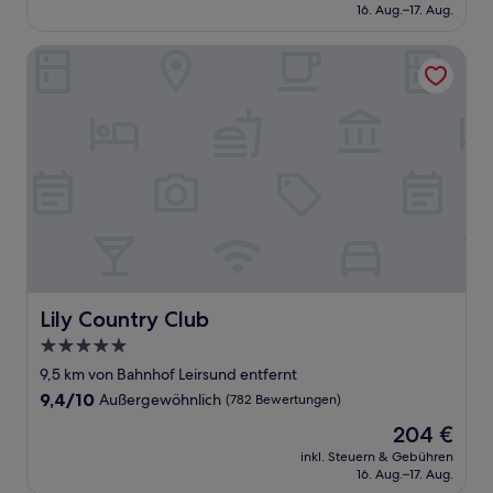
beträgt
16. Aug.–17. Aug.
(1.006
114 €
Bewertungen)
Lily Country Club
Lily Country Club
Lily Country Club
5.0-
Sterne-
9,5 km von Bahnhof Leirsund entfernt
Unterkunft
9.4
9,4/10
Außergewöhnlich
(782 Bewertungen)
von
Der
204 €
10,
Preis
Außergewöhnlich,
inkl. Steuern & Gebühren
beträgt
16. Aug.–17. Aug.
(782
204 €