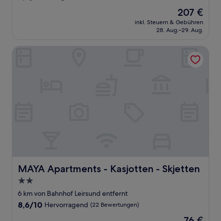
von
Der
207 €
10,
Preis
Sehr
inkl. Steuern & Gebühren
beträgt
28. Aug.–29. Aug.
gut,
207 €
(102
Bewertungen)
MAYA Apartments - Kasjotten - Skjetten
MAYA Apartments - Kasjotten - Skjetten
MAYA Apartments - Kasjotten - Skjetten
2.0-
Sterne-
6 km von Bahnhof Leirsund entfernt
Unterkunft
8.6
8,6/10
Hervorragend
(22 Bewertungen)
von
Der
76 €