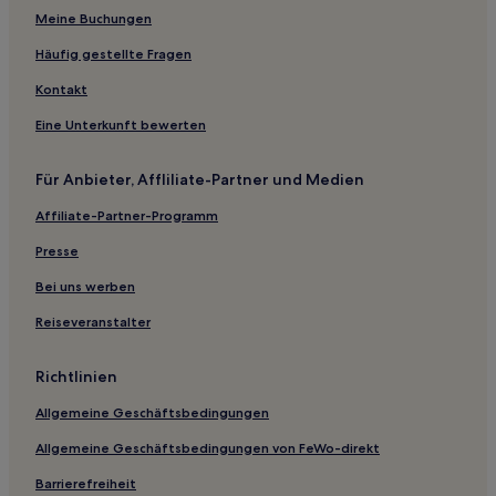
Nesoddtangen Hotels
Meine Buchungen
Fornebu: Hotels
Häufig gestellte Fragen
Hotels nahe Langesand
Kontakt
Vestby Hotels
Eine Unterkunft bewerten
Rælingen Hotels
Für Anbieter, Affliliate-Partner und Medien
2-Sterne-Hotels in Asker
Affiliate-Partner-Programm
3-Sterne-Hotels in Asker
Presse
Bei uns werben
Reiseveranstalter
Richtlinien
Allgemeine Geschäftsbedingungen
Allgemeine Geschäftsbedingungen von FeWo-direkt
Barrierefreiheit