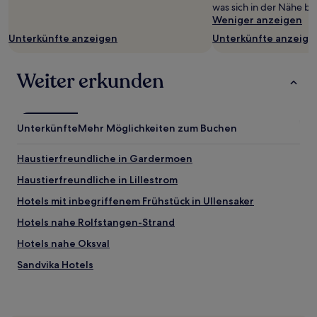
was sich in der Nähe be
Weniger anzeigen
Unterkünfte anzeigen
Unterkünfte anzeige
Weiter erkunden
Unterkünfte
Mehr Möglichkeiten zum Buchen
Haustierfreundliche in Gardermoen
Haustierfreundliche in Lillestrom
Hotels mit inbegriffenem Frühstück in Ullensaker
Hotels nahe Rolfstangen-Strand
Hotels nahe Oksval
Sandvika Hotels
Hotels nahe Triaden Lørenskog Storsenter
Hotels nahe Skiphellebukta-Badeplatz