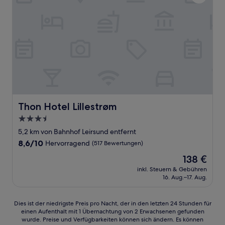
Thon Hotel Lillestrøm
Thon Hotel Lillestrøm
3.5-
Sterne-
5,2 km von Bahnhof Leirsund entfernt
Unterkunft
8.6
8,6/10
Hervorragend
(517 Bewertungen)
von
Der
138 €
10,
Preis
Hervorragend,
inkl. Steuern & Gebühren
beträgt
16. Aug.–17. Aug.
(517
138 €
Bewertungen)
Dies
Dies ist der niedrigste Preis pro Nacht, der in den letzten 24 Stunden für
einen Aufenthalt mit 1 Übernachtung von 2 Erwachsenen gefunden
ist
wurde. Preise und Verfügbarkeiten können sich ändern. Es können
der