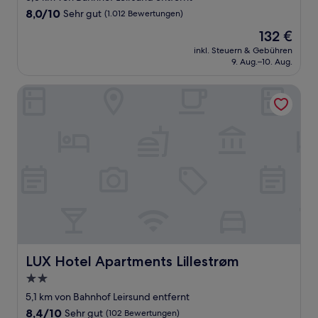
Unterkunft
8.0
8,0/10
Sehr gut
(1.012 Bewertungen)
von
Der
132 €
10,
Preis
Sehr
inkl. Steuern & Gebühren
beträgt
9. Aug.–10. Aug.
gut,
132 €
(1.012
Bewertungen)
LUX Hotel Apartments Lillestrøm
LUX Hotel Apartments Lillestrøm
LUX Hotel Apartments Lillestrøm
2.0-
Sterne-
5,1 km von Bahnhof Leirsund entfernt
Unterkunft
8.4
8,4/10
Sehr gut
(102 Bewertungen)