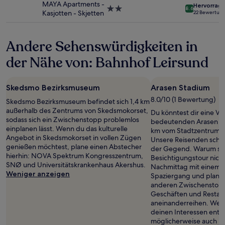
MAYA Apartments -
Hervorrag
können
2.0-
8.6
Kasjotten - Skjetten
22 Bewertun
zusätzliche
Sterne-
Bedingungen
Unterkunft
gelten.
Andere Sehenswürdigkeiten in
der Nähe von: Bahnhof Leirsund
Skedsmo Bezirksmuseum
Arasen Stadium
8.0/10 (1 Bewertung)
Skedsmo Bezirksmuseum befindet sich 1,4 km
außerhalb des Zentrums von Skedsmokorset,
Du könntest dir eine Ve
sodass sich ein Zwischenstopp problemlos
bedeutenden Arasen St
einplanen lässt. Wenn du das kulturelle
km vom Stadtzentrum v
Angebot in Skedsmokorset in vollen Zügen
Unsere Reisenden schä
genießen möchtest, plane einen Abstecher
der Gegend. Warum sta
hierhin: NOVA Spektrum Kongresszentrum,
Besichtigungstour nich
SNØ und Universitätskrankenhaus Akershus.
Nachmittag mit einem 
Weniger anzeigen
Spaziergang und plane
anderen Zwischenstopp 
Geschäften und Restaura
aneinanderreihen. Wen
deinen Interessen entspr
möglicherweise auch L