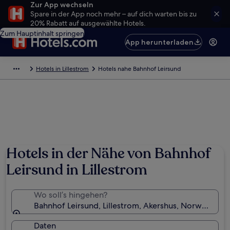
Zur App wechseln
Spare in der App noch mehr – auf dich warten bis zu
20% Rabatt auf ausgewählte Hotels.
Zum Hauptinhalt springen
App herunterladen
Hotels in Lillestrom
Hotels nahe Bahnhof Leirsund
Hotels in der Nähe von Bahnhof
Leirsund in Lillestrom
Wo soll’s hingehen?
Bahnhof Leirsund, Lillestrom, Akershus, Norwegen
Daten