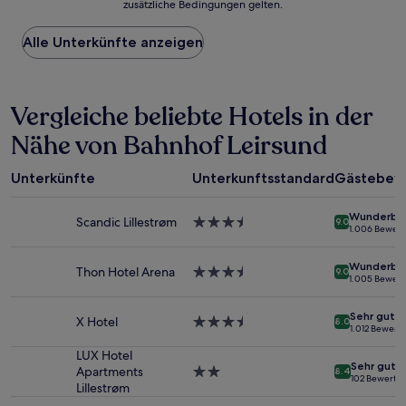
zusätzliche Bedingungen gelten.
niedrigste
Preis
Alle Unterkünfte anzeigen
pro
Nacht,
der
in
Vergleiche beliebte Hotels in der
den
letzten
Nähe von Bahnhof Leirsund
24 Stunden
für
einen
Unterkünfte
Unterkunftsstandard
Gästebew
Aufenthalt
mit
Wunderba
1 Übernachtung
Scandic Lillestrøm
3.5-
9.0
1.006 Bewer
von
Sterne-
2 Erwachsenen
Unterkunft
Wunderba
gefunden
Thon Hotel Arena
3.5-
9.0
1.005 Bewer
wurde.
Sterne-
Preise
Unterkunft
Sehr gut
und
X Hotel
3.5-
8.0
1.012 Bewert
Verfügbarkeiten
Sterne-
können
Unterkunft
LUX Hotel
Sehr gut
sich
Apartments
2.0-
8.4
102 Bewertu
ändern.
Lillestrøm
Sterne-
Es
Unterkunft