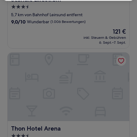
3.5-
Sterne-
5,7 km von Bahnhof Leirsund entfernt
Unterkunft
9.0
9,0/10
Wunderbar
(1.006 Bewertungen)
von
Der
121 €
10,
Preis
Wunderbar,
inkl. Steuern & Gebühren
beträgt
6. Sept.–7. Sept.
(1.006
121 €
Bewertungen)
Thon Hotel Arena
Thon Hotel Arena
Thon Hotel Arena
3.5-