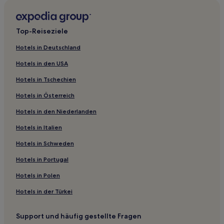
Hotels nahe SNØ
Hotels nahe Unity Arena
Top-Reiseziele
Hotels nahe Bahnhof Aš
Hotels in Deutschland
Hotels nahe Son Marina
Hotels in den USA
Hotels nahe Gardermoen
Hotels in Tschechien
Hotels nahe Bahnhof Lørenskog
Hotels in Österreich
Hotels nahe Sandvika Storsenter
Hotels in den Niederlanden
Eidsvoll Hotels
Hotels nahe T-Bane-Station Østerås
Hotels in Italien
Hotels nahe Bahnhof Oslo Lufthavn Gardermoen
Hotels in Schweden
Hotels nahe Lørenskog Bygdemuseum
Hotels in Portugal
Hotels nahe Bekkestua-Station
Hotels in Polen
Lysaker: Hotels
Hotels in der Türkei
Rasta: Hotels
Support und häufig gestellte Fragen
Hotels nahe Bahnhof Vestby