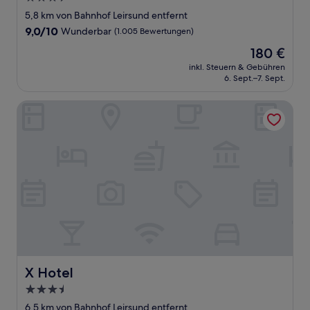
Sterne-
5,8 km von Bahnhof Leirsund entfernt
Unterkunft
9.0
9,0/10
Wunderbar
(1.005 Bewertungen)
von
Der
180 €
10,
Preis
Wunderbar,
inkl. Steuern & Gebühren
beträgt
6. Sept.–7. Sept.
(1.005
180 €
Bewertungen)
X Hotel
X Hotel
X Hotel
3.5-
Sterne-
6,5 km von Bahnhof Leirsund entfernt