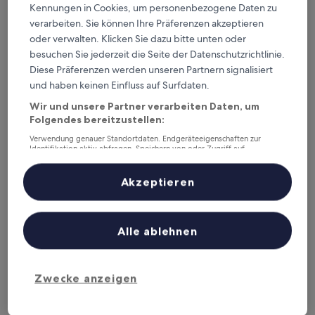
Kennungen in Cookies, um personenbezogene Daten zu
MAYA Apartments - Kasjotten - Skjetten
— 2-Sterne-Hotel in 6
km von Bahnhof Leirsund entfernt. Gästebewertung: 8,6/10 —
verarbeiten. Sie können Ihre Präferenzen akzeptieren
Hervorragend.
oder verwalten. Klicken Sie dazu bitte unten oder
Empfohlene Unterkünfte
Preis (aufsteigend)
Ent
besuchen Sie jederzeit die Seite der Datenschutzrichtlinie.
Diese Präferenzen werden unseren Partnern signalisiert
Deine Ausgangsbasis nahe
und haben keinen Einfluss auf Surfdaten.
Bahnhof Leirsund
Wir und unsere Partner verarbeiten Daten, um
Folgendes bereitzustellen:
Verwendung genauer Standortdaten. Endgeräteeigenschaften zur
Scandic Lillestrøm
Identifikation aktiv abfragen. Speichern von oder Zugriff auf
Informationen auf einem Endgerät. Personalisierte Werbung und
Inhalte, Messung von Werbeleistung und der Performance von Inhalten,
Zielgruppenforschung sowie Entwicklung und Verbesserung von
Akzeptieren
Angeboten.
Liste der Partner (Lieferanten)
Alle ablehnen
Zwecke anzeigen
Scandic Lillestrøm
Scandic Lillestrøm