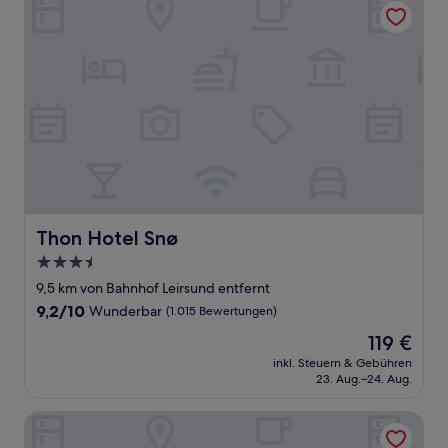
Thon Hotel Snø
Thon Hotel Snø
3.5-
Sterne-
9,5 km von Bahnhof Leirsund entfernt
Unterkunft
9.2
9,2/10
Wunderbar
(1.015 Bewertungen)
von
Der
119 €
10,
Preis
Wunderbar,
inkl. Steuern & Gebühren
beträgt
23. Aug.–24. Aug.
(1.015
119 €
Bewertungen)
Thon Hotel Lillestrøm