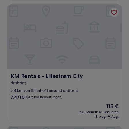
Bewertungen)
KM Rentals - Lillestrøm City
KM Rentals - Lillestrøm City
KM Rentals - Lillestrøm City
3.5-
Sterne-
5,4 km von Bahnhof Leirsund entfernt
Unterkunft
7.4
7,4/10
Gut
(23 Bewertungen)
von
Der
115 €
10,
Preis
Gut,
inkl. Steuern & Gebühren
beträgt
8. Aug.–9. Aug.
(23
115 €
Bewertungen)
Thon Hotel Snø