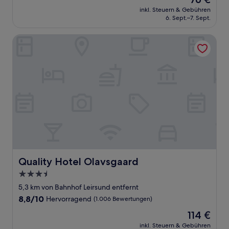
10,
Preis
Hervorragend,
inkl. Steuern & Gebühren
beträgt
6. Sept.–7. Sept.
(22
76 €
Bewertungen)
Quality Hotel Olavsgaard
Quality Hotel Olavsgaard
Quality Hotel Olavsgaard
3.5-
Sterne-
5,3 km von Bahnhof Leirsund entfernt
Unterkunft
8.8
8,8/10
Hervorragend
(1.006 Bewertungen)
von
Der
114 €
10,
Preis
Hervorragend,
inkl. Steuern & Gebühren