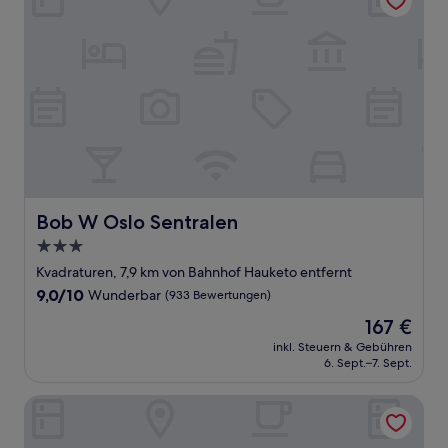
Bob W Oslo Sentralen
Bob W Oslo Sentralen
3.0-
Sterne-
Kvadraturen, 7,9 km von Bahnhof Hauketo entfernt
Unterkunft
9.0
9,0/10
Wunderbar
(933 Bewertungen)
von
Der
167 €
10,
Preis
Wunderbar,
inkl. Steuern & Gebühren
beträgt
6. Sept.–7. Sept.
(933
167 €
Bewertungen)
Home Hotel Gabelshus