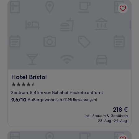
Hotel Bristol
Hotel Bristol
Hotel Bristol
4.5-
Sterne-
Sentrum, 8,4 km von Bahnhof Hauketo entfernt
Unterkunft
9.6
9,6/10
Außergewöhnlich
(1.198 Bewertungen)
von
Der
218 €
10,
Preis
Außergewöhnlich,
inkl. Steuern & Gebühren
beträgt
23. Aug.–24. Aug.
(1.198
218 €
Bewertungen)
Bob W Oslo Sentralen