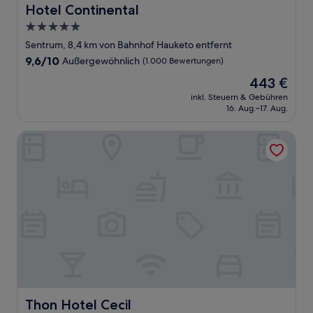
Hotel Continental
Hotel Continental
5.0-
Sterne-
Sentrum, 8,4 km von Bahnhof Hauketo entfernt
Unterkunft
9.6
9,6/10
Außergewöhnlich
(1.000 Bewertungen)
von
Der
443 €
10,
Preis
Außergewöhnlich,
inkl. Steuern & Gebühren
beträgt
16. Aug.–17. Aug.
(1.000
443 €
Bewertungen)
Thon Hotel Cecil
Thon Hotel Cecil
Thon Hotel Cecil