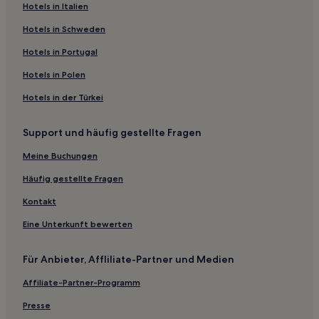
Hotels nahe Stadtbahnhaltestelle Storo
Hotels in Italien
Hotels nahe T-Bane-Station Forskningsparken
Hotels in Schweden
Hotels nahe Kirche von Ullern
Hotels in Portugal
Hotels nahe T-Bane-Station Ullevaal-Stadion
Hotels in Polen
Ullern: Hotels
Hotels in der Türkei
Hotels nahe Stadtbahnhaltestelle Rikshospitalet
Support und häufig gestellte Fragen
Tøyen: Hotels
Hotels nahe Ekebergparken-Skulpturpark
Meine Buchungen
Hotels nahe Park St. Hanshaugen
Häufig gestellte Fragen
Hotels nahe Sogn Öffentliches Bad
Kontakt
Nordstrand: Hotels
Eine Unterkunft bewerten
Sjursøya: Hotels
Für Anbieter, Affliliate-Partner und Medien
Hotels nahe Station Vinderen
Affiliate-Partner-Programm
Ulvoya: Hotels
Hotels nahe Stadtbahnhaltestelle Oslo Hospital
Presse