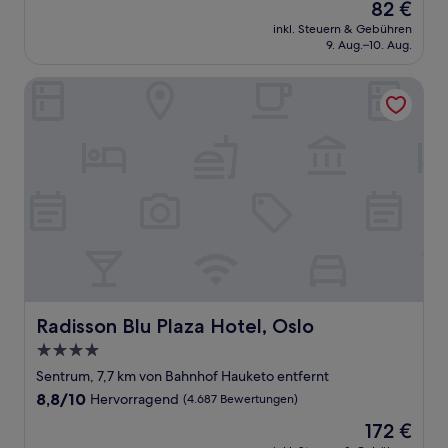
Der
82 €
10,
Preis
Gut,
inkl. Steuern & Gebühren
beträgt
9. Aug.–10. Aug.
(835
82 €
Bewertungen)
Radisson Blu Plaza Hotel, Oslo
Radisson Blu Plaza Hotel, Oslo
Radisson Blu Plaza Hotel, Oslo
4.0-
Sterne-
Sentrum, 7,7 km von Bahnhof Hauketo entfernt
Unterkunft
8.8
8,8/10
Hervorragend
(4.687 Bewertungen)
von
Der
172 €
10,
Preis