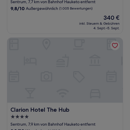
Sterne-
Sentrum, 7,7 km von Bahnhof Hauketo entfernt
Unterkunft
9.8
9,8/10
Außergewöhnlich
(1.005 Bewertungen)
von
Der
340 €
10,
Preis
Außergewöhnlich,
inkl. Steuern & Gebühren
beträgt
4. Sept.–5. Sept.
(1.005
340 €
Bewertungen)
Clarion Hotel The Hub
Clarion Hotel The Hub
Clarion Hotel The Hub
4.0-
Sterne-
Sentrum, 7,9 km von Bahnhof Hauketo entfernt
Unterkunft