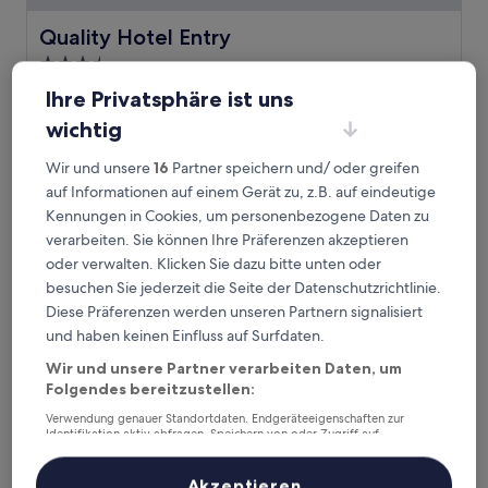
Quality Hotel Entry
Quality Hotel Entry
3.5-
Sterne-
2,8 km von Bahnhof Hauketo entfernt
Ihre Privatsphäre ist uns
Unterkunft
7.8
7,8/10
Gut
(1.003 Bewertungen)
wichtig
von
Der
92 €
10,
Preis
Wir und unsere
16
Partner speichern und/ oder greifen
Gut,
inkl. Steuern & Gebühren
beträgt
6. Sept.–7. Sept.
auf Informationen auf einem Gerät zu, z.B. auf eindeutige
(1.003
92 €
Bewertungen)
Kennungen in Cookies, um personenbezogene Daten zu
The Well Spa & Hotel
verarbeiten. Sie können Ihre Präferenzen akzeptieren
oder verwalten. Klicken Sie dazu bitte unten oder
besuchen Sie jederzeit die Seite der Datenschutzrichtlinie.
Diese Präferenzen werden unseren Partnern signalisiert
und haben keinen Einfluss auf Surfdaten.
Wir und unsere Partner verarbeiten Daten, um
Folgendes bereitzustellen:
Verwendung genauer Standortdaten. Endgeräteeigenschaften zur
Identifikation aktiv abfragen. Speichern von oder Zugriff auf
Informationen auf einem Endgerät. Personalisierte Werbung und
Inhalte, Messung von Werbeleistung und der Performance von Inhalten,
Zielgruppenforschung sowie Entwicklung und Verbesserung von
Akzeptieren