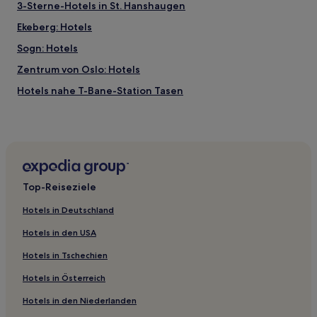
3-Sterne-Hotels in St. Hanshaugen
Ekeberg: Hotels
Sogn: Hotels
Zentrum von Oslo: Hotels
Hotels nahe T-Bane-Station Tasen
Hotels nahe Station Sinsen
Hotels nahe Station Brugata
Gaustad: Hotels
Hotels nahe Stadtbahnhaltestelle Solli
Top-Reiseziele
Hotels nahe Stadtbahnhaltestelle Uranienborgveien
Hotels in Deutschland
Hotels nahe Rund um Bygdoy
Hotels in den USA
Hotels nahe Kirche von Gamlebyen
Hotels in Tschechien
Lindoya: Hotels
Hotels in Österreich
Hotels nahe Botanischer Garten Oslo
Hotels in den Niederlanden
Hovedoya: Hotels