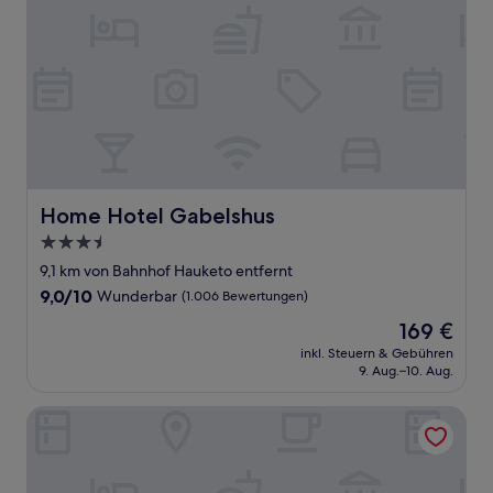
Home Hotel Gabelshus
Home Hotel Gabelshus
3.5-
Sterne-
9,1 km von Bahnhof Hauketo entfernt
Unterkunft
9.0
9,0/10
Wunderbar
(1.006 Bewertungen)
von
Der
169 €
10,
Preis
Wunderbar,
inkl. Steuern & Gebühren
beträgt
9. Aug.–10. Aug.
(1.006
169 €
Bewertungen)
MAYA Apartments - Carl Berner