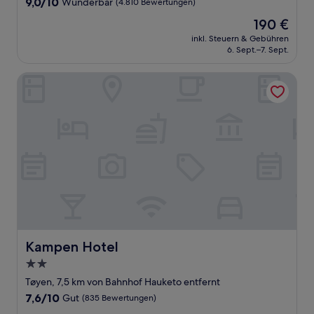
9.0
9,0/10
Wunderbar
(4.810 Bewertungen)
von
Der
190 €
10,
Preis
Wunderbar,
inkl. Steuern & Gebühren
beträgt
6. Sept.–7. Sept.
(4.810
190 €
Bewertungen)
Kampen Hotel
Kampen Hotel
Kampen Hotel
2.0-
Sterne-
Tøyen, 7,5 km von Bahnhof Hauketo entfernt
Unterkunft
7.6
7,6/10
Gut
(835 Bewertungen)
von