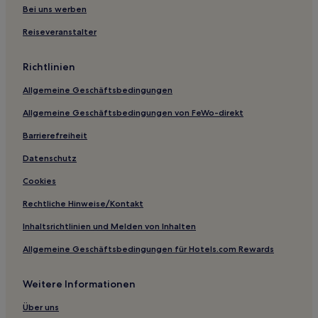
Oslo Hotels
Bei uns werben
Ferienwohnungen in Oslo
Reiseveranstalter
Familien in Oslo
Richtlinien
Haustierfreundliche in Oslo
Allgemeine Geschäftsbedingungen
Hotels mit inbegriffenem Frühstück in Oslo
Allgemeine Geschäftsbedingungen von FeWo-direkt
Barrierefreiheit
Datenschutz
Cookies
Rechtliche Hinweise/Kontakt
Inhaltsrichtlinien und Melden von Inhalten
Allgemeine Geschäftsbedingungen für Hotels.com Rewards
Weitere Informationen
Über uns