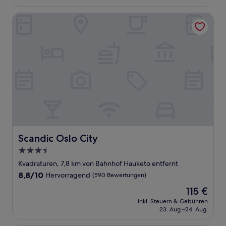
131 €
Bewertungen)
Scandic Oslo City
Scandic Oslo City
Scandic Oslo City
3.5-
Sterne-
Kvadraturen, 7,8 km von Bahnhof Hauketo entfernt
Unterkunft
8.8
8,8/10
Hervorragend
(590 Bewertungen)
von
Der
115 €
10,
Preis
Hervorragend,
inkl. Steuern & Gebühren
beträgt
23. Aug.–24. Aug.
(590
115 €
Bewertungen)