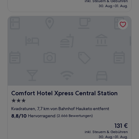
Hervorragend,
inkl. Steuern & Gebühren
beträgt
30. Aug.–31. Aug.
(4.687
172 €
Bewertungen)
Comfort Hotel Xpress Central Station
Comfort Hotel Xpress Central Station
Comfort Hotel Xpress Central Station
3.0-
Sterne-
Kvadraturen, 7,7 km von Bahnhof Hauketo entfernt
Unterkunft
8.8
8,8/10
Hervorragend
(2.666 Bewertungen)
von
Der
131 €
10,
Preis
Hervorragend,
inkl. Steuern & Gebühren
beträgt
30. Aug.–31. Aug.
(2.666