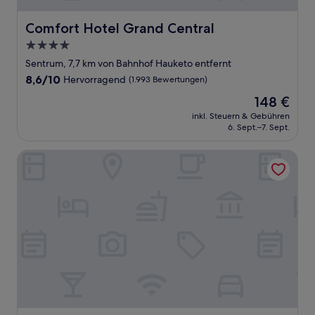
Comfort Hotel Grand Central
Comfort Hotel Grand Central
4.0-
Sterne-
Sentrum, 7,7 km von Bahnhof Hauketo entfernt
Unterkunft
8.6
8,6/10
Hervorragend
(1.993 Bewertungen)
von
Der
148 €
10,
Preis
Hervorragend,
inkl. Steuern & Gebühren
beträgt
6. Sept.–7. Sept.
(1.993
148 €
Bewertungen)
Hotel Continental