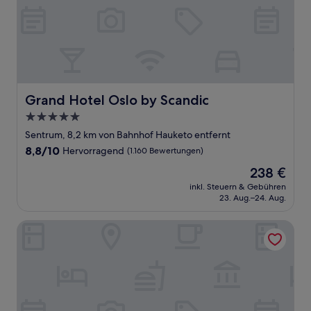
Grand Hotel Oslo by Scandic
Grand Hotel Oslo by Scandic
5.0-
Sterne-
Sentrum, 8,2 km von Bahnhof Hauketo entfernt
Unterkunft
8.8
8,8/10
Hervorragend
(1.160 Bewertungen)
von
Der
238 €
10,
Preis
Hervorragend,
inkl. Steuern & Gebühren
beträgt
23. Aug.–24. Aug.
(1.160
238 €
Bewertungen)
Citybox Oslo