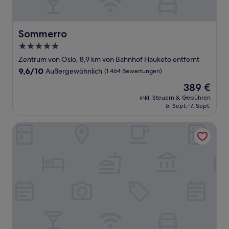
Sommerro
Sommerro
5.0-
Sterne-
Zentrum von Oslo, 8,9 km von Bahnhof Hauketo entfernt
Unterkunft
9.6
9,6/10
Außergewöhnlich
(1.464 Bewertungen)
von
Der
389 €
10,
Preis
Außergewöhnlich,
inkl. Steuern & Gebühren
beträgt
6. Sept.–7. Sept.
(1.464
389 €
Bewertungen)
Comfort Hotel Grand Central