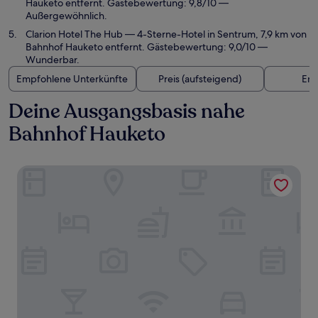
Hauketo entfernt. Gästebewertung: 9,8/10 —
Außergewöhnlich.
Clarion Hotel The Hub
— 4-Sterne-Hotel in Sentrum, 7,9 km von
Bahnhof Hauketo entfernt. Gästebewertung: 9,0/10 —
Wunderbar.
Empfohlene Unterkünfte
Preis (aufsteigend)
Ent
Deine Ausgangsbasis nahe
Bahnhof Hauketo
Quality Hotel Entry