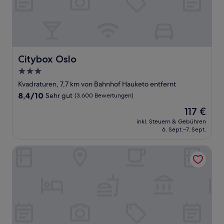
Citybox Oslo
Citybox Oslo
3.0-
Sterne-
Kvadraturen, 7,7 km von Bahnhof Hauketo entfernt
Unterkunft
8.4
8,4/10
Sehr gut
(3.600 Bewertungen)
von
Der
117 €
10,
Preis
Sehr
inkl. Steuern & Gebühren
beträgt
6. Sept.–7. Sept.
gut,
117 €
(3.600
Bewertungen)
Bob W Oslo Gamle