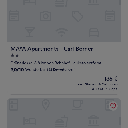
MAYA Apartments - Carl Berner
MAYA Apartments - Carl Berner
2.0-
Sterne-
Grünerløkka, 8,8 km von Bahnhof Hauketo entfernt
Unterkunft
9.0
9,0/10
Wunderbar
(32 Bewertungen)
von
Der
135 €
10,
Preis
Wunderbar,
inkl. Steuern & Gebühren
beträgt
3. Sept.–4. Sept.
(32
135 €
Bewertungen)
Grand Hotel Oslo by Scandic