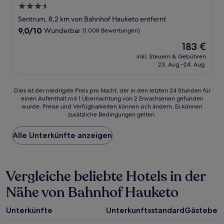
3.5-
Sterne-
Sentrum, 8,2 km von Bahnhof Hauketo entfernt
Unterkunft
9.0
9,0/10
Wunderbar
(1.008 Bewertungen)
von
Der
183 €
10,
Preis
Wunderbar,
inkl. Steuern & Gebühren
beträgt
23. Aug.–24. Aug.
(1.008
183 €
Bewertungen)
Dies
Dies ist der niedrigste Preis pro Nacht, der in den letzten 24 Stunden für
einen Aufenthalt mit 1 Übernachtung von 2 Erwachsenen gefunden
ist
wurde. Preise und Verfügbarkeiten können sich ändern. Es können
der
zusätzliche Bedingungen gelten.
niedrigste
Preis
Alle Unterkünfte anzeigen
pro
Nacht,
der
in
Vergleiche beliebte Hotels in der
den
letzten
Nähe von Bahnhof Hauketo
24 Stunden
für
einen
Unterkünfte
Unterkunftsstandard
Gästebew
Aufenthalt