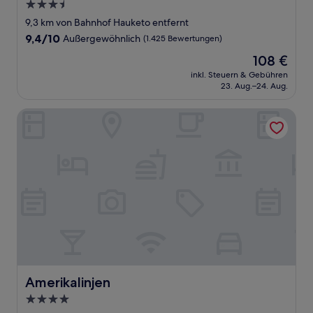
3.5-
Sterne-
9,3 km von Bahnhof Hauketo entfernt
Unterkunft
9.4
9,4/10
Außergewöhnlich
(1.425 Bewertungen)
von
Der
108 €
10,
Preis
Außergewöhnlich,
inkl. Steuern & Gebühren
beträgt
23. Aug.–24. Aug.
(1.425
108 €
Bewertungen)
Amerikalinjen
Amerikalinjen
Amerikalinjen
4.0-