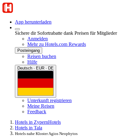
App herunterladen
Sichere dir Sofortrabatte dank Preisen für Mitglieder
Anmelden
Mehr zu Hotels.com Rewards
Posteingang
Reisen buchen
Hilfe
Deutsch · EUR · DE
Unterkunft registrieren
Meine Reisen
Feedback
Hotels in Zypern
Hotels
Hotels in Tala
Hotels nahe Kloster Agios Neophytos