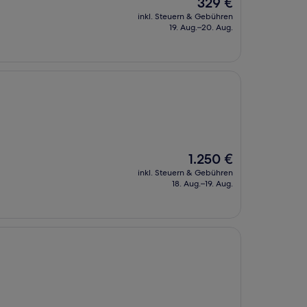
Der
329 €
Preis
inkl. Steuern & Gebühren
beträgt
19. Aug.–20. Aug.
329 €
Der
1.250 €
Preis
inkl. Steuern & Gebühren
beträgt
18. Aug.–19. Aug.
1.250 €