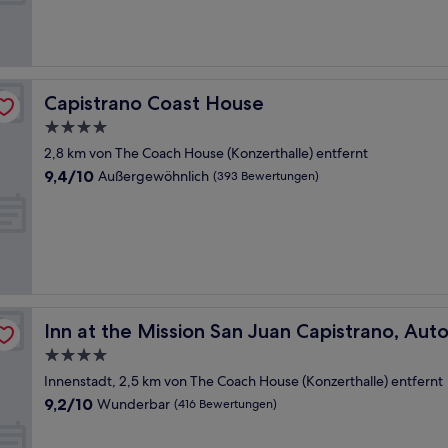
Sehr
gut,
(1.013
Bewertungen)
Capistrano Coast House
Capistrano Coast House
4.0-
Sterne-
2,8 km von The Coach House (Konzerthalle) entfernt
Unterkunft
9.4
9,4/10
Außergewöhnlich
(393 Bewertungen)
von
10,
Außergewöhnlich,
(393
Bewertungen)
ph Collection by Marriott
Inn at the Mission San Juan Capistrano, Autograph Coll
Inn at the Mission San Juan Capistrano, Aut
4.0-
Sterne-
Innenstadt, 2,5 km von The Coach House (Konzerthalle) entfernt
Unterkunft
9.2
9,2/10
Wunderbar
(416 Bewertungen)
von
10,