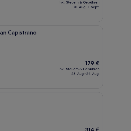
Preis
inkl. Steuern & Gebühren
beträgt
31. Aug.–1. Sept.
300 €
no
uan Capistrano
Der
179 €
Preis
inkl. Steuern & Gebühren
beträgt
23. Aug.–24. Aug.
179 €
Der
314 €