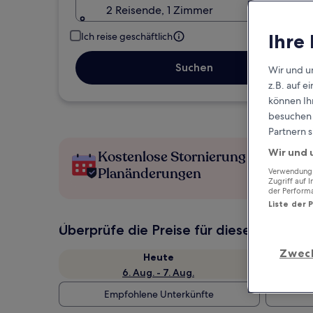
2 Reisende, 1 Zimmer
Ihre
Ich reise geschäftlich
Suchen
Wir und u
z.B. auf 
können Ihr
besuchen S
Partnern s
Wir und 
Kostenlose Stornierung bei
Planänderungen
Verwendung g
Zugriff auf 
der Perform
Liste der 
Überprüfe die Preise für diese Daten
Zwec
Heute
6. Aug. - 7. Aug.
Empfohlene Unterkünfte