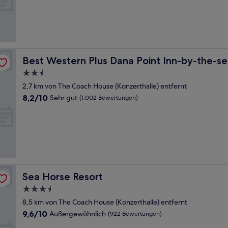
Hervorragend,
(1.012
Bewertungen)
Best Western Plus Dana Point Inn-by-the-sea
Best Western Plus Dana Point Inn-by-the-s
2.5-
Sterne-
2,7 km von The Coach House (Konzerthalle) entfernt
Unterkunft
8.2
8,2/10
Sehr gut
(1.002 Bewertungen)
von
10,
Sehr
gut,
(1.002
Bewertungen)
Sea Horse Resort
Sea Horse Resort
3.5-
Sterne-
8,5 km von The Coach House (Konzerthalle) entfernt
Unterkunft
9.6
9,6/10
Außergewöhnlich
(922 Bewertungen)
von