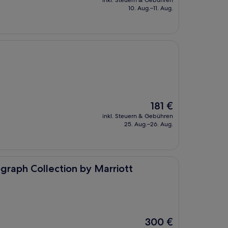
inkl. Steuern & Gebühren
beträgt
10. Aug.–11. Aug.
126 €
Der
181 €
Preis
inkl. Steuern & Gebühren
beträgt
25. Aug.–26. Aug.
181 €
ection by Marriott
ograph Collection by Marriott
Der
300 €