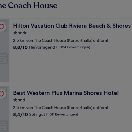
he Coach House
Hilton Vacation Club Riviera Beach & Shores
Hilton Vacation Club Riviera Beach & Shores
3.0-
Sterne-
2,5 km von The Coach House (Konzerthalle) entfernt
Unterkunft
8.8
8,8/10
Hervorragend
(1.004 Bewertungen)
von
10,
Hervorragend,
(1.004
Bewertungen)
Best Western Plus Marina Shores Hotel
Best Western Plus Marina Shores Hotel
2.5-
Sterne-
2,5 km von The Coach House (Konzerthalle) entfernt
Unterkunft
8.4
8,4/10
Sehr gut
(1.011 Bewertungen)
von
10,
Sehr