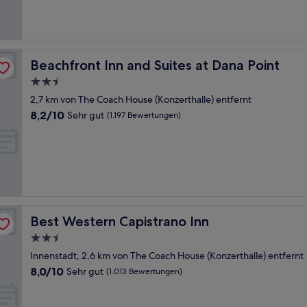
gut,
(1.011
Bewertungen)
Beachfront Inn and Suites at Dana Point
Beachfront Inn and Suites at Dana Point
2.5-
Sterne-
2,7 km von The Coach House (Konzerthalle) entfernt
Unterkunft
8.2
8,2/10
Sehr gut
(1.197 Bewertungen)
von
10,
Sehr
gut,
(1.197
Bewertungen)
Best Western Capistrano Inn
Best Western Capistrano Inn
2.5-
Sterne-
Innenstadt, 2,6 km von The Coach House (Konzerthalle) entfernt
Unterkunft
8.0
8,0/10
Sehr gut
(1.013 Bewertungen)
von
10,