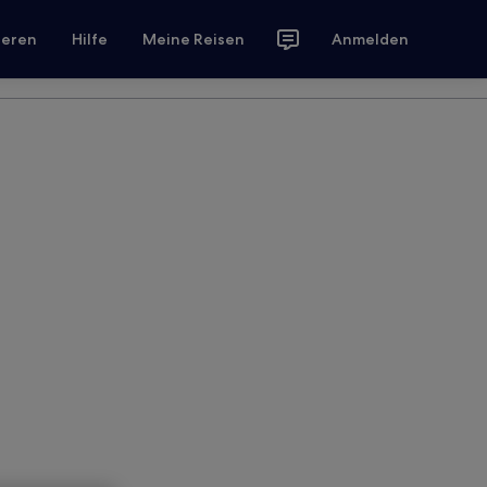
ieren
Hilfe
Meine Reisen
Anmelden