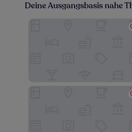
Deine Ausgangsbasis nahe T
Hilton Vacation Club Riviera Beach & Shores
Best Western Plus Marina Shores Hotel