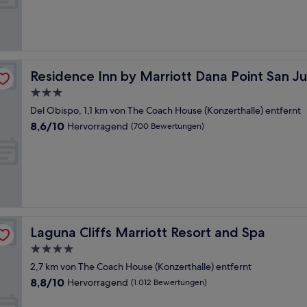
Wunderbar,
(416
Bewertungen)
apistrano
Residence Inn by Marriott Dana Point San Juan Capistra
Residence Inn by Marriott Dana Point San J
3.0-
Sterne-
Del Obispo, 1,1 km von The Coach House (Konzerthalle) entfernt
Unterkunft
8.6
8,6/10
Hervorragend
(700 Bewertungen)
von
10,
Hervorragend,
(700
Bewertungen)
Laguna Cliffs Marriott Resort and Spa
Laguna Cliffs Marriott Resort and Spa
4.0-
Sterne-
2,7 km von The Coach House (Konzerthalle) entfernt
Unterkunft
8.8
8,8/10
Hervorragend
(1.012 Bewertungen)
von
10,