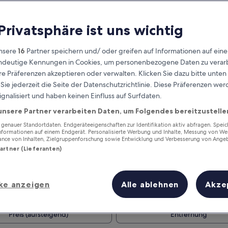
 Privatsphäre ist uns wichtig
nsere
16
Partner speichern und/ oder greifen auf Informationen auf ein
eindeutige Kennungen in Cookies, um personenbezogene Daten zu verarb
e Präferenzen akzeptieren oder verwalten. Klicken Sie dazu bitte unten
ie jederzeit die Seite der Datenschutzrichtlinie. Diese Präferenzen we
ignalisiert und haben keinen Einfluss auf Surfdaten.
unsere Partner verarbeiten Daten, um Folgendes bereitzustelle
Verdiene Prämien für jede
wahrgenommene Übernachtung
enauer Standortdaten. Endgeräteeigenschaften zur Identifikation aktiv abfragen. Spei
Informationen auf einem Endgerät. Personalisierte Werbung und Inhalte, Messung von We
ance von Inhalten, Zielgruppenforschung sowie Entwicklung und Verbesserung von Ange
Partner (Lieferanten)
ke anzeigen
Alle ablehnen
Akze
Morgen
Dieses Wochenende
7. Aug. - 8. Aug.
7. Aug. - 9. Aug.
Preis (aufsteigend)
Entfernung