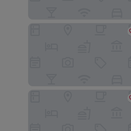
Capistrano Coast House
Inn at the Mission San Juan Capistrano, Autogra