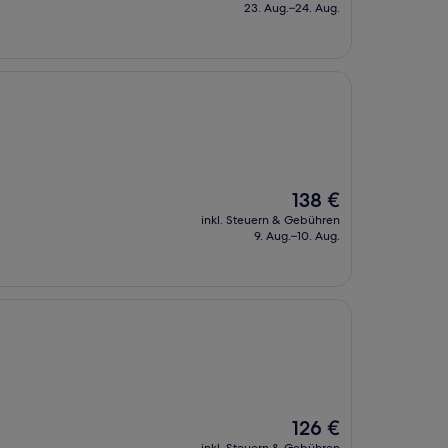
beträgt
23. Aug.–24. Aug.
115 €
Der
138 €
Preis
inkl. Steuern & Gebühren
beträgt
9. Aug.–10. Aug.
138 €
Der
126 €
Preis