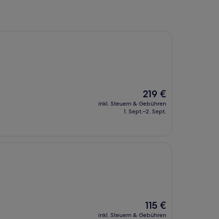
Der
219 €
Preis
inkl. Steuern & Gebühren
beträgt
1. Sept.–2. Sept.
219 €
Der
115 €
Preis
inkl. Steuern & Gebühren