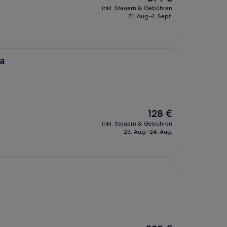
Preis
inkl. Steuern & Gebühren
beträgt
31. Aug.–1. Sept.
314 €
ea
Der
128 €
Preis
inkl. Steuern & Gebühren
beträgt
23. Aug.–24. Aug.
128 €