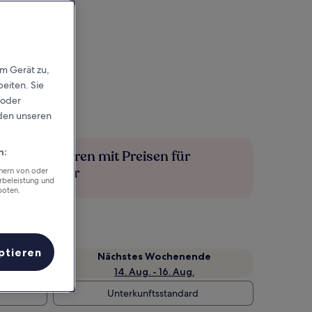
em Gerät zu,
eiten. Sie
 oder
rden unseren
n:
Mehr sparen mit Preisen für
Mitglieder
chern von oder
rbeleistung und
boten.
ptieren
Nächstes Wochenende
14. Aug. - 16. Aug.
Unterkunftsstandard