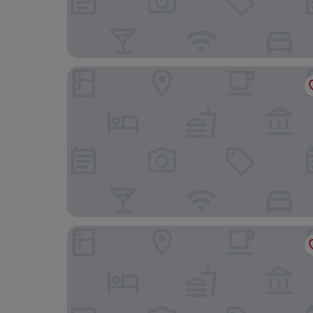
Best Western Plus Dana Point Inn-by-the-sea
Sea Horse Resort