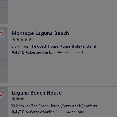
10,
Außergewöhnlich,
(922
Bewertungen)
Montage Laguna Beach
Montage Laguna Beach
5.0-
Sterne-
8,8 km von The Coach House (Konzerthalle) entfernt
Unterkunft
9.4
9,4/10
Außergewöhnlich
(744 Bewertungen)
von
10,
Außergewöhnlich,
(744
Bewertungen)
Laguna Beach House
Laguna Beach House
3.0-
Sterne-
13,2 km von The Coach House (Konzerthalle) entfernt
Unterkunft
9.4
9,4/10
Außergewöhnlich
(1.008 Bewertungen)
von