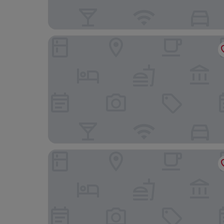
Beachfront Inn and Suites at Dana Point
Best Western Capistrano Inn