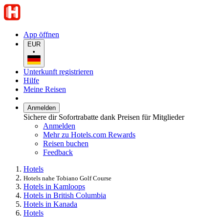
App öffnen
EUR
•
Unterkunft registrieren
Hilfe
Meine Reisen
Anmelden
Sichere dir Sofortrabatte dank Preisen für Mitglieder
Anmelden
Mehr zu Hotels.com Rewards
Reisen buchen
Feedback
Hotels
Hotels nahe Tobiano Golf Course
Hotels in Kamloops
Hotels in British Columbia
Hotels in Kanada
Hotels