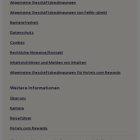
Allgemeine Geschäftsbedingungen
Hotels mit inbegriffenem Frühstück in Mürren
Allgemeine Geschäftsbedingungen von FeWo-direkt
Ski in Bezirk Obersimmental-Saanen
Haustierfreundliche in Wilderswil
Barrierefreiheit
Ski in Wilderswil
Datenschutz
Ski in Saanen
Cookies
Hotels mit Wellnessbereich in Adelboden
Rechtliche Hinweise/Kontakt
Günstige in Adelboden
Inhaltsrichtlinien und Melden von Inhalten
Luxus in Adelboden
Allgemeine Geschäftsbedingungen für Hotels.com Rewards
Haustierfreundliche in Adelboden
Weitere Informationen
Hotels mit inbegriffenem Frühstück in Beatenberg
Günstige in Spiez
Über uns
Familien in Spiez
Karriere
Haustierfreundliche in Spiez
Reiseführer
Bezirk Obersimmental-Saanen: Hotels
Hotels.com Rewards
Hotels nahe Sesselbahn Saanen-Eggli