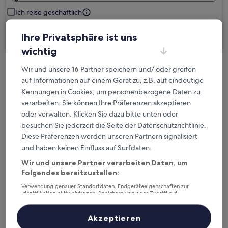
Ich reise geschäftlich
Suchen
Ihre Privatsphäre ist uns
wichtig
Wir und unsere
16
Partner speichern und/ oder greifen
Kostenlose Stornierung bei
auf Informationen auf einem Gerät zu, z.B. auf eindeutige
Planänderungen
Kennungen in Cookies, um personenbezogene Daten zu
verarbeiten. Sie können Ihre Präferenzen akzeptieren
Verdiene Prämien für jede
oder verwalten. Klicken Sie dazu bitte unten oder
wahrgenommene Übernachtung
besuchen Sie jederzeit die Seite der Datenschutzrichtlinie.
Diese Präferenzen werden unseren Partnern signalisiert
und haben keinen Einfluss auf Surfdaten.
Mehr sparen mit Preisen für Mitglieder
Wir und unsere Partner verarbeiten Daten, um
Folgendes bereitzustellen:
Verwendung genauer Standortdaten. Endgeräteeigenschaften zur
Überprüfe die Preise für diese Daten
Identifikation aktiv abfragen. Speichern von oder Zugriff auf
Informationen auf einem Endgerät. Personalisierte Werbung und
Inhalte, Messung von Werbeleistung und der Performance von Inhalten,
Heute
Morgen
Zielgruppenforschung sowie Entwicklung und Verbesserung von
Akzeptieren
Angeboten.
6. Aug. - 7. Aug.
7. Aug. - 8. Aug.