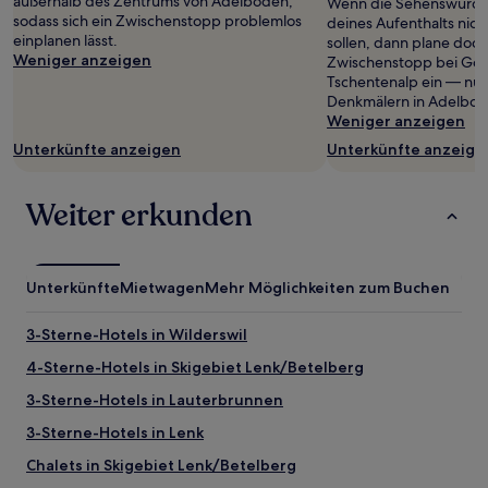
außerhalb des Zentrums von Adelboden,
Wenn die Sehenswürdi
gefunden
sodass sich ein Zwischenstopp problemlos
deines Aufenthalts nic
wurde.
einplanen lässt.
sollen, dann plane doch
Preise
Weniger anzeigen
Zwischenstopp bei Go
und
Tschentenalp ein — nur 
Verfügbarkeiten
Denkmälern in Adelbod
können
Weniger anzeigen
sich
ändern.
Unterkünfte anzeigen
Unterkünfte anzeige
Es
können
zusätzliche
Weiter erkunden
Bedingungen
gelten.
Unterkünfte
Mietwagen
Mehr Möglichkeiten zum Buchen
3-Sterne-Hotels in Wilderswil
4-Sterne-Hotels in Skigebiet Lenk/Betelberg
3-Sterne-Hotels in Lauterbrunnen
3-Sterne-Hotels in Lenk
Chalets in Skigebiet Lenk/Betelberg