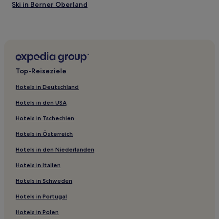
Ski in Berner Oberland
Familien in Berner Oberland
Haustierfreundliche in Kandersteg
Familien in Kandersteg
Business in Kandersteg
Top-Reiseziele
Ski in Kandersteg
Hotels in Deutschland
Business in Lauterbrunnen
Hotels in den USA
Hotels mit inbegriffenem Frühstück in Lauterbrunnen
Hotels in Tschechien
Haustierfreundliche in Lauterbrunnen
Hotels in Österreich
Familien in Lauterbrunnen
Hotels in den Niederlanden
Hotels mit Parkplatz in Sigriswil
Haustierfreundliche in Sigriswil
Hotels in Italien
Familien in Lenk
Hotels in Schweden
Haustierfreundliche in Lenk
Hotels in Portugal
Hotels mit Parkplatz in Lenk
Hotels in Polen