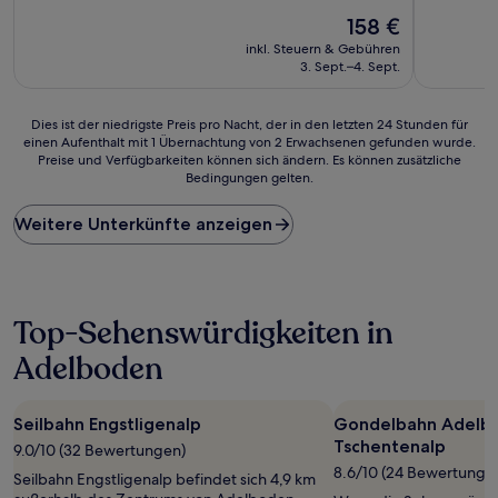
10,
10,
Sehr
Der
Wunderba
158 €
gut,
Preis
(5
inkl. Steuern & Gebühren
(27
beträgt
Bewertun
3. Sept.–4. Sept.
Bewertungen)
158 €
Dies
Dies ist der niedrigste Preis pro Nacht, der in den letzten 24 Stunden für
einen Aufenthalt mit 1 Übernachtung von 2 Erwachsenen gefunden wurde.
ist
Preise und Verfügbarkeiten können sich ändern. Es können zusätzliche
der
Bedingungen gelten.
niedrigste
Preis
Weitere Unterkünfte anzeigen
pro
Nacht,
der
in
den
Top-Sehenswürdigkeiten in
letzten
24 Stunden
Adelboden
für
einen
Aufenthalt
Seilbahn Engstligenalp
Gondelbahn Adelb
mit
1 Übernachtung
Tschentenalp
9.0/10 (32 Bewertungen)
von
8.6/10 (24 Bewertunge
Seilbahn Engstligenalp befindet sich 4,9 km
2 Erwachsenen