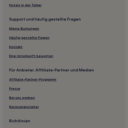
Haustierfreundliche in Gstaad
Hotels in der Türkei
Hotels mit Fitnessbereich in Gstaad
Support und häufig gestellte Fragen
Business in Gstaad
Familien in Gstaad
Meine Buchungen
Hotels mit Küchenzeile in Wengen
Häufig gestellte Fragen
Haustierfreundliche in Wengen
Kontakt
Familien in Wengen
Eine Unterkunft bewerten
Hotels mit Parkplatz in Zweisimmen
Für Anbieter, Affliliate-Partner und Medien
Ski nahe Skigebiet Lenk/Betelberg
Affiliate-Partner-Programm
Familien nahe Skigebiet Lenk/Betelberg
Haustierfreundliche in Thun
Presse
Hotels mit Parkplatz in Schönried
Bei uns werben
Ski in Mürren
Reiseveranstalter
Haustierfreundliche in Mürren
Richtlinien
Hotels mit Wellnessbereich in Mürren