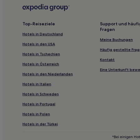
Gemeinde Huddinge: Hotels
Skogås: Hotels
Hotels nahe Gålö Havsbad
Top-Reiseziele
Support und häufi
Fragen
Ornö Hotels
Hotels in Deutschland
Hotels nahe Station Östertälje
Meine Buchungen
Hotels in den USA
Hotels nahe Anlegestelle Nåttarö
Häufig gestellte Fra
Hotels in Tschechien
Hotels nahe Bahnhof Stockholm Älvsjö
Kontakt
Hotels in Österreich
Hostels in Stockholm-Zentrum
Eine Unterkunft bew
Hotels in den Niederlanden
Gasthäuser in Stockholm-Zentrum
Hotels in Italien
Aparthotels in Rörstrandsgatan
Hotels in Schweden
Ferienwohnungen in Stockholm
Hotels in Portugal
Aparthotels in Lilla Essingen
Business in Gemeinde Stockholm
Hotels in Polen
Hotels mit Küchenzeile in Stockholm-Zentrum
Hotels in der Türkei
Hotels mit Pool in Stockholm-Zentrum
*Bei einigen Hot