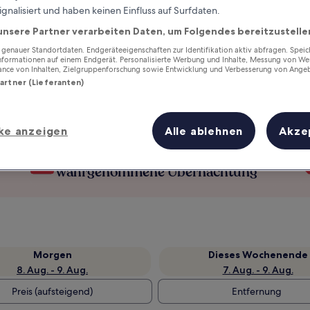
ignalisiert und haben keinen Einfluss auf Surfdaten.
unsere Partner verarbeiten Daten, um Folgendes bereitzustelle
enauer Standortdaten. Endgeräteeigenschaften zur Identifikation aktiv abfragen. Spei
Informationen auf einem Endgerät. Personalisierte Werbung und Inhalte, Messung von We
ance von Inhalten, Zielgruppenforschung sowie Entwicklung und Verbesserung von Ange
Partner (Lieferanten)
ke anzeigen
Alle ablehnen
Akze
Verdiene Prämien für jede
wahrgenommene Übernachtung
Morgen
Dieses Wochenende
8. Aug. - 9. Aug.
7. Aug. - 9. Aug.
Preis (aufsteigend)
Entfernung