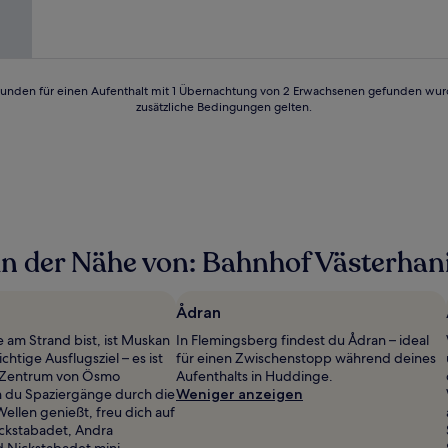
(127
Bewertungen)
24 Stunden für einen Aufenthalt mit 1 Übernachtung von 2 Erwachsenen gefunden wu
zusätzliche Bedingungen gelten.
in der Nähe von: Bahnhof Västerha
Ådran
am Strand bist, ist Muskan
In Flemingsberg findest du Ådran – ideal
chtige Ausflugsziel – es ist
für einen Zwischenstopp während deines
m Zentrum von Ösmo
Aufenthalts in Huddinge.
n du Spaziergänge durch die
Weniger anzeigen
ellen genießt, freu dich auf
ckstabadet, Andra