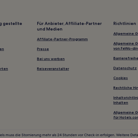
Hotels nahe U-Bahn-Station Gl
Södra Hammarbyhamnen: Hotel
Midsommarkransen: Hotels
g gestellte
Für Anbieter, Affliliate-Partner
Richtlinien
und Medien
Hotels nahe Fährhafen Nynäsh
Allgemeine 
Hotels nahe Die Königskurve
Affiliate-Partner-Programm
Allgemeine 
Hotels nahe Bahnhof Handen
von FeWo-dir
gen
Presse
Ferienwohnungen in Ursvik
Barrierefreihe
Bei uns werben
Ferienwohnungen in Stockhol
Datenschutz
erten
Reiseveranstalter
Hostels in Götgatsbacken
Cookies
B&B in Stockholm
Rechtliche H
Gasthäuser in Lilla Essingen
Inhaltsrichtl
Inhalten
Hotels mit Parkplatz in Gemein
Haustierfreundliche in Stockh
Allgemeine 
für Hotels.c
Familien in Stockholm-Zentrum
Hotels mit Parkplatz in Stockh
els muss die Stornierung mehr als 24 Stunden vor Check-in erfolgen. Weitere Detai