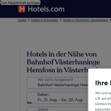
Zum Hauptinhalt springen
Hotels
Hotels in Schweden
Hotels in Stockholm Landesbezirk
Hotels in der Nähe von
Bahnhof Västerhaninge
Hemfosa in Västerhaninge
Wo soll’s hingehen?
Ihre
Wir und u
Daten
z.B. auf 
Fr., 21. Aug. - Sa., 22. Aug.
können Ihr
Gäste
besuchen S