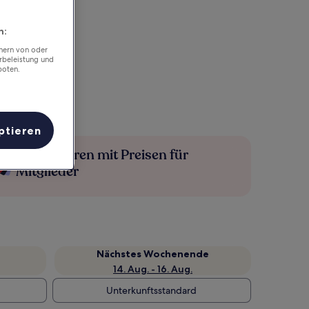
n:
chern von oder
rbeleistung und
boten.
ptieren
Mehr sparen mit Preisen für
Mitglieder
Nächstes Wochenende
14. Aug. - 16. Aug.
Unterkunftsstandard