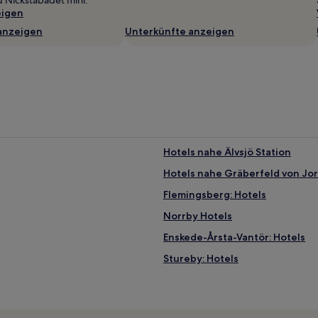
 Nickstabadet mini.
eigen
anzeigen
Unterkünfte anzeigen
Hotels nahe Älvsjö Station
Hotels nahe Gräberfeld von Jo
Flemingsberg: Hotels
Norrby Hotels
Enskede-Årsta-Vantör: Hotels
Stureby: Hotels
Stockholm-Zentrum: Hotels
Hotels nahe Järnvägsmuseum