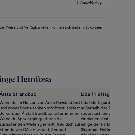
beträgt
13. Aug.–14. Aug.
146 €
rde. Preise und Verfügbarkeiten können sich ändern. Es können
ninge Hemfosa
Årsta Strandbad
Lida friluftsgård
Wenn du im Herzen von Årsta Havsbad bist
Lida friluftsgård befindet sic
und etwas Sonne tanken möchtest, solltest
außerhalb des Zentrums von 
du Kurs auf Årsta Strandbad unternehmen.
sodass sich ein Zwischensto
Wenn du Spaziergänge durch die
einplanen lässt. Du freust dic
auslaufenden Wellen genießt, freu dich auf
einige der Parks in Tullinge 
Strände wie Gålö Havsbad, Seebad
Skigebiet Flottsbro ist nicht 