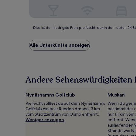
Dies
Dies ist der niedrigste Preis pro Nacht, der in den letzten 
ist
der
niedrigste
Alle Unterkünfte anzeigen
Preis
pro
Nacht,
der
in
Andere Sehenswürdigkeiten 
den
letzten
24 Stunden
für
Nynäshamns Golfclub
Muskan
einen
Vielleicht solltest du auf dem Nynäshamns
Wenn du gerne 
Aufenthalt
Golfclub ein paar Runden drehen, 3 km
bestimmt das ri
mit
vom Stadtzentrum von Ösmo entfernt.
nur 1,1 km vo
1 Übernachtung
Weniger anzeigen
entfernt. Wen
von
auslaufenden W
2 Erwachsenen
Strände wie Ni
gefunden