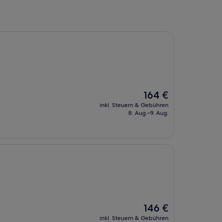
Der
164 €
Preis
inkl. Steuern & Gebühren
beträgt
8. Aug.–9. Aug.
164 €
Der
146 €
Preis
inkl. Steuern & Gebühren