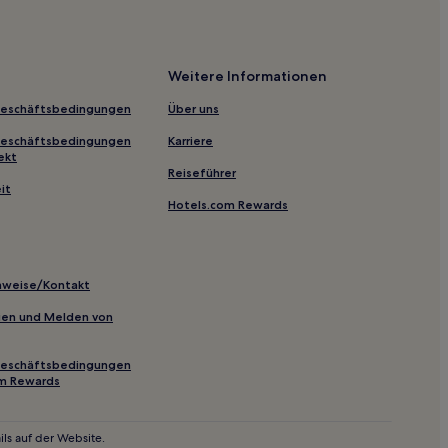
oben
s
Weitere Informationen
amn
Geschäftsbedingungen
Über uns
Geschäftsbedingungen
Karriere
ekt
Reiseführer
it
Hotels.com Rewards
m-Zentrum
inweise/Kontakt
inien und Melden von
de Stockholm
olm-Zentrum
Geschäftsbedingungen
om Rewards
olm-Zentrum
ls auf der Website.