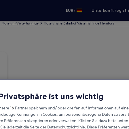
•
EUR
Unterkunft registr
Hotels in Västerhaninge
Hotels nahe Bahnhof Västerhaninge Hemfosa
 Privatsphäre ist uns wichtig
nsere
16
Partner speichern und/ oder greifen auf Informationen auf ein
eindeutige Kennungen in Cookies, um personenbezogene Daten zu verarb
e Präferenzen akzeptieren oder verwalten. Klicken Sie dazu bitte unten
ie jederzeit die Seite der Datenschutzrichtlinie. Diese Präferenzen we