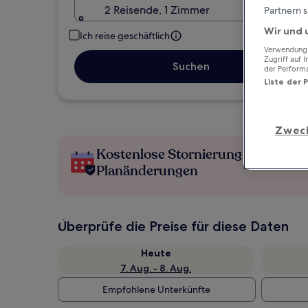
2 Reisende, 1 Zimmer
Partnern s
Wir und 
Ich reise geschäftlich
Verwendung g
Zugriff auf 
Suchen
der Perform
Liste der 
Zwec
Kostenlose Stornierung bei
Planänderungen
Überprüfe die Preise für diese Daten
Heute
7. Aug. - 8. Aug.
Empfohlene Unterkünfte