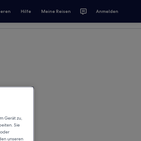
ieren
Hilfe
Meine Reisen
Anmelden
em Gerät zu,
eiten. Sie
 oder
rden unseren