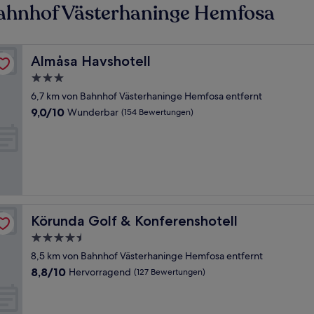
ahnhof Västerhaninge Hemfosa
Almåsa Havshotell
Almåsa Havshotell
3.0-
Sterne-
6,7 km von Bahnhof Västerhaninge Hemfosa entfernt
Unterkunft
9.0
9,0/10
Wunderbar
(154 Bewertungen)
von
10,
Wunderbar,
(154
Bewertungen)
Körunda Golf & Konferenshotell
Körunda Golf & Konferenshotell
4.5-
Sterne-
8,5 km von Bahnhof Västerhaninge Hemfosa entfernt
Unterkunft
8.8
8,8/10
Hervorragend
(127 Bewertungen)
von
10,
Hervorragend,