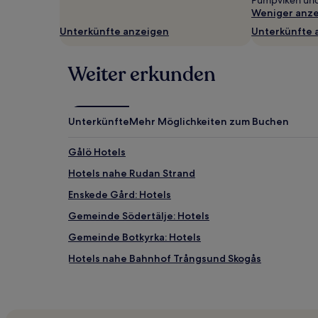
Pumpviken und
wurde.
Weniger anz
Preise
und
Unterkünfte anzeigen
Unterkünfte 
Verfügbarkeiten
können
sich
Weiter erkunden
ändern.
Es
können
zusätzliche
Unterkünfte
Mehr Möglichkeiten zum Buchen
Bedingungen
gelten.
Gålö Hotels
Hotels nahe Rudan Strand
Enskede Gård: Hotels
Gemeinde Södertälje: Hotels
Gemeinde Botkyrka: Hotels
Hotels nahe Bahnhof Trångsund Skogås
Hotels nahe Årsta Strandbad
Holmgård: Hotels