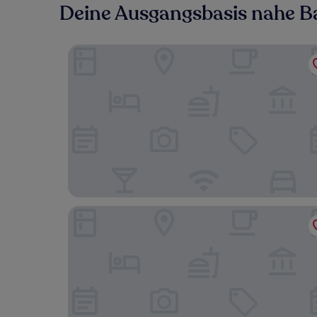
Deine Ausgangsbasis nahe B
Almåsa Havshotell
Körunda Golf & Konferenshotell