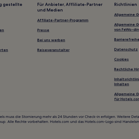
Strand in Costa Dorada
g gestellte
Für Anbieter, Affliliate-Partner
Richtlinien
und Medien
Hotels mit Küchenzeile in Cost
Allgemeine 
Günstige in L'Ametlla de Mar
Affiliate-Partner-Programm
Allgemeine 
Haustierfreundliche in Calafat
von FeWo-dir
gen
Presse
Hotels mit Küchenzeile in Calaf
Barrierefreihe
Bei uns werben
Haustierfreundliche in Tarrago
Datenschutz
erten
Reiseveranstalter
Business in Cambrils
Cookies
Familien in Vilafortuny
Rechtliche H
Hotels mit Pool in Les Tres Cales
Inhaltsrichtl
Inhalten
Luxus in Tarragona
Hotels mit Pool in Tarragona
Allgemeine 
für Hotels.c
Haustierfreundliche in Tarrago
Hotels mit Parkplatz in Tarrago
els muss die Stornierung mehr als 24 Stunden vor Check-in erfolgen. Weitere Detai
oup. Alle Rechte vorbehalten. Hotels.com und das Hotels.com-Logo sind Handels
Haustierfreundliche in Mont-ro
Familien in Mont-roig del Camp