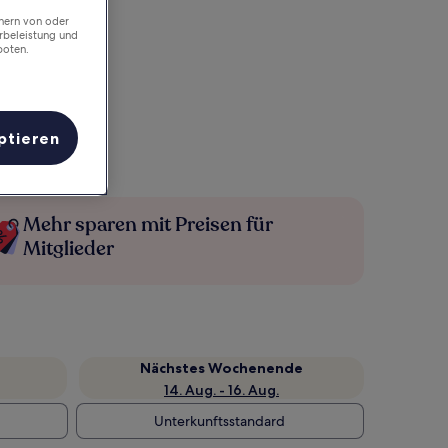
chern von oder
rbeleistung und
boten.
ptieren
Mehr sparen mit Preisen für
Mitglieder
Nächstes Wochenende
14. Aug. - 16. Aug.
Unterkunftsstandard