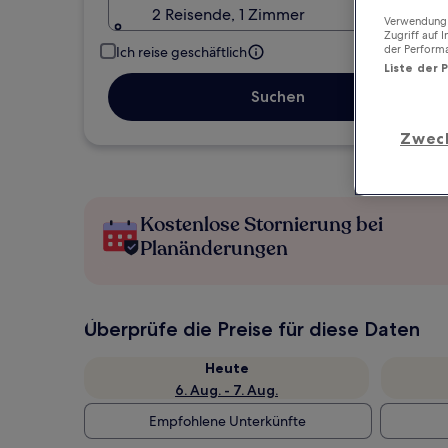
2 Reisende, 1 Zimmer
Verwendung g
Zugriff auf 
der Perform
Ich reise geschäftlich
Liste der 
Suchen
Zwec
Kostenlose Stornierung bei
Planänderungen
Überprüfe die Preise für diese Daten
Heute
6. Aug. - 7. Aug.
Empfohlene Unterkünfte