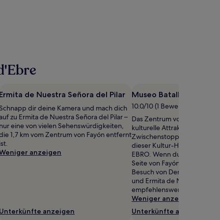
d'Ebre
Ermita de Nuestra Señora del Pilar
Museo Batalla Del EBR
10.0/10 (1 Bewertung)
Schnapp dir deine Kamera und mach dich
auf zu Ermita de Nuestra Señora del Pilar –
Das Zentrum von Fayón beh
nur eine von vielen Sehenswürdigkeiten,
kulturelle Attraktionen, für di
die 1,7 km vom Zentrum von Fayón entfernt
Zwischenstopp sicherlich loh
ist.
dieser Kultur-Highlights: Mu
Weniger anzeigen
EBRO. Wenn du mehr von der
Seite von Fayón erleben möch
Besuch von Denkmal für Dav
und Ermita de Nuestra Señora
empfehlenswert.
Weniger anzeigen
Unterkünfte anzeigen
Unterkünfte anzeigen