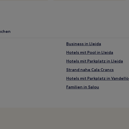
uchen
Business in Lleida
Hotels mit Pool in Lleida
Hotels mit Parkplatz in Lleida
Strand nahe Cala Crancs
Hotels mit Parkplatz in Vandellòs
Familien in Salou
Ski in Lleida
Günstige in Lleida
Familien in Costa Dorada
Haustierfreundliche in Costa D