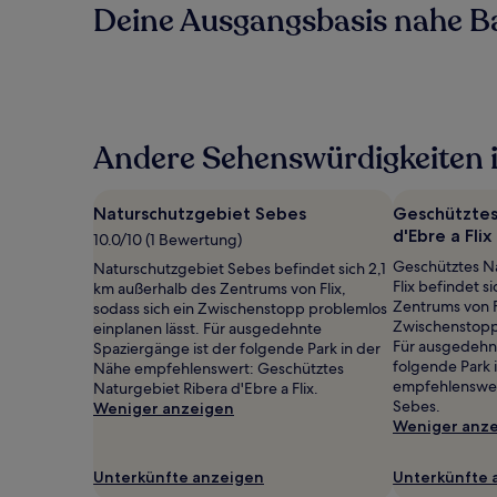
Deine Ausgangsbasis nahe Ba
Andere Sehenswürdigkeiten i
Naturschutzgebiet Sebes
Geschütztes
d'Ebre a Flix
10.0/10 (1 Bewertung)
Geschütztes Na
Naturschutzgebiet Sebes befindet sich 2,1
Flix befindet s
km außerhalb des Zentrums von Flix,
Zentrums von Fl
sodass sich ein Zwischenstopp problemlos
Zwischenstopp 
einplanen lässt. Für ausgedehnte
Für ausgedehnt
Spaziergänge ist der folgende Park in der
folgende Park 
Nähe empfehlenswert: Geschütztes
empfehlenswer
Naturgebiet Ribera d'Ebre a Flix.
Sebes.
Weniger anzeigen
Weniger anz
Unterkünfte anzeigen
Unterkünfte 