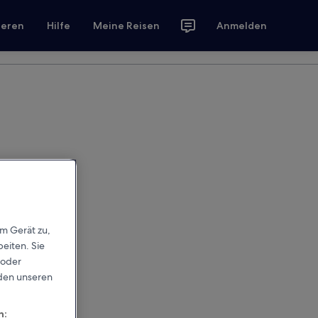
ieren
Hilfe
Meine Reisen
Anmelden
em Gerät zu,
eiten. Sie
 oder
rden unseren
n: