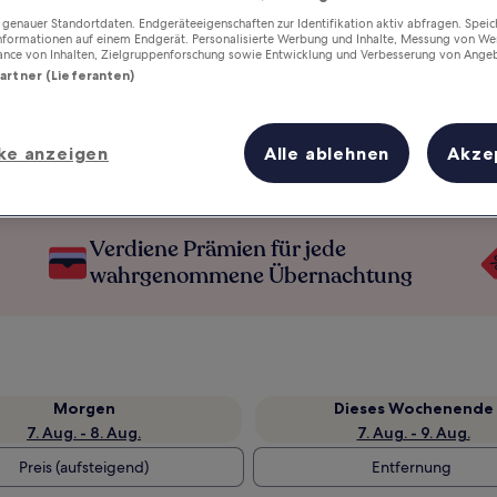
enauer Standortdaten. Endgeräteeigenschaften zur Identifikation aktiv abfragen. Spei
Informationen auf einem Endgerät. Personalisierte Werbung und Inhalte, Messung von We
ance von Inhalten, Zielgruppenforschung sowie Entwicklung und Verbesserung von Ange
Partner (Lieferanten)
ke anzeigen
Alle ablehnen
Akze
Verdiene Prämien für jede
wahrgenommene Übernachtung
Morgen
Dieses Wochenende
7. Aug. - 8. Aug.
7. Aug. - 9. Aug.
Preis (aufsteigend)
Entfernung