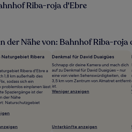
hnhof Riba-roja d'Ebre
n der Nähe von: Bahnhof Riba-roja 
 Naturgebiet Ribera
Denkmal für David Duaigües
Schnapp dir deine Kamera und mach dich
auf zu Denkmal für David Duaigües – nur
turgebiet Ribera d'Ebre a
eine von vielen Sehenswürdigkeiten, die
ich 1,8 km außerhalb des
3,5 km vom Zentrum von Almatret entfernt
ix, sodass sich ein
ist.
problemlos einplanen lässt.
Weniger anzeigen
e Spaziergänge ist der
in der Nähe
t: Naturschutzgebiet
eigen
anzeigen
Unterkünfte anzeigen