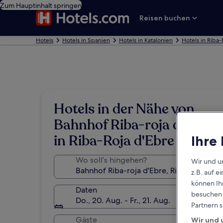
Zum Hauptinhalt springen
Reisen buchen
Hotels
Hotels in Spanien
Hotels in Katalonien
Hotels in Riba-
Hotels in der Nähe von
Bahnhof Riba-roja d'Ebre
in Riba-Roja d'Ebre
Ihre
Wo soll’s hingehen?
Wir und u
z.B. auf 
können Ihr
Daten
besuchen S
Do., 20. Aug. - Fr., 21. Aug.
Partnern s
Gäste
Wir und 