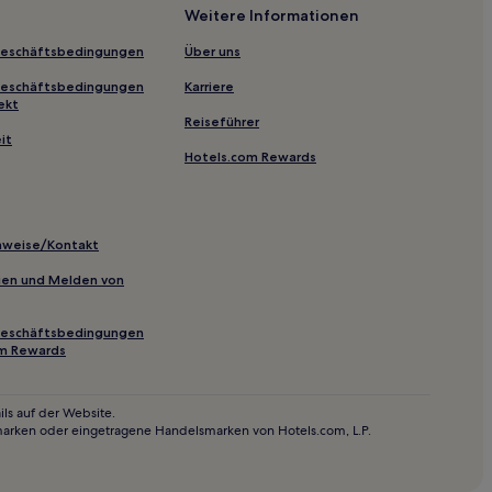
Weitere Informationen
a Dorada
Geschäftsbedingungen
Über uns
Geschäftsbedingungen
Karriere
ekt
Reiseführer
at
it
Hotels.com Rewards
na
inweise/Kontakt
inien und Melden von
Geschäftsbedingungen
om Rewards
na
na
ls auf der Website.
marken oder eingetragene Handelsmarken von Hotels.com, L.P.
ig del Camp