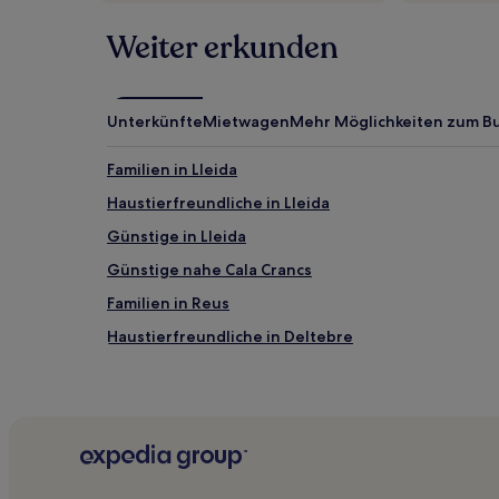
Weiter erkunden
Unterkünfte
Mietwagen
Mehr Möglichkeiten zum B
Familien in Lleida
Haustierfreundliche in Lleida
Günstige in Lleida
Günstige nahe Cala Crancs
Familien in Reus
Haustierfreundliche in Deltebre
Haustierfreundliche in Salou
Hotels mit Parkplatz in Lleida
Hotels mit Pool in Costa Dorada
Hotels mit Parkplatz in Costa Dorada