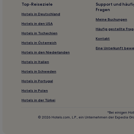
Günstige in Costa Dorada
Top-Reiseziele
Support und häufi
Fragen
Luxus in Costa Dorada
Hotels in Deutschland
Strand in L'Ametlla de Mar
Meine Buchungen
Hotels in den USA
Hotels mit Pool in Calafat
Häufig gestellte Fra
Hotels in Tschechien
Familien in Calafat
Kontakt
Hotels in Österreich
Business in Tarragona
Eine Unterkunft bew
Hotels in den Niederlanden
Familien in Tarragona
Hotels in Italien
Golf in Conesa
Hotels in Schweden
Familien in Cap de Salou
Hotels in Portugal
Familien in Les Tres Cales
Günstige in Tarragona
Hotels in Polen
Strand in Tarragona
Hotels in der Türkei
Business in Tarragona
*Bei einigen Hot
© 2026 Hotels.com, L.P., ein Unternehmen der Expedia Gr
Hotels mit Pool in Mont-roig del Camp
Golf in Mont-roig del Camp