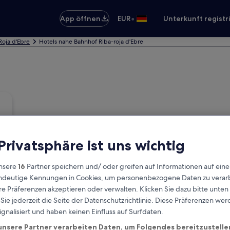
•
App öffnen
EUR
Unterkunft registr
Roja d'Ebre
Hotels nahe Bahnhof Riba-roja d'Ebre
 Privatsphäre ist uns wichtig
nsere
16
Partner speichern und/ oder greifen auf Informationen auf ein
eindeutige Kennungen in Cookies, um personenbezogene Daten zu verarb
e Präferenzen akzeptieren oder verwalten. Klicken Sie dazu bitte unten
ie jederzeit die Seite der Datenschutzrichtlinie. Diese Präferenzen we
ignalisiert und haben keinen Einfluss auf Surfdaten.
unsere Partner verarbeiten Daten, um Folgendes bereitzustelle