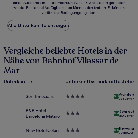
einen Aufenthalt mit 1 Übernachtung von 2 Erwachsenen gefunden
ist
wurde. Preise und Verfügbarkeiten können sich ändern. Es können
der
zusätzliche Bedingungen gelten.
niedrigste
Preis
Alle Unterkünfte anzeigen
pro
Nacht,
der
in
Vergleiche beliebte Hotels in der
den
letzten
Nähe von Bahnhof Vilassar de
24 Stunden
für
Mar
einen
Aufenthalt
mit
Unterkünfte
Unterkunftsstandard
Gästebew
1 Übernachtung
von
Wunderba
Sorli Emocions
4.0-
9.0
2 Erwachsenen
336 Bewertu
Sterne-
gefunden
Unterkunft
wurde.
B&B Hotel
Sehr gut
3.0-
8.4
Preise
Barcelona Mataró
210 Bewertu
Sterne-
und
Unterkunft
Verfügbarkeiten
Hervorrag
New Hotel Colón
3.0-
können
8.8
361 Bewertu
Sterne-
sich