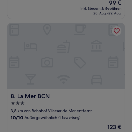
Der
99 €
10,
Preis
Hervorragend,
inkl. Steuern & Gebühren
beträgt
28. Aug.–29. Aug.
(1.000
99 €
Bewertungen)
La Mer BCN
La Mer BCN
8. La Mer BCN
3.0-
Sterne-
3,8 km von Bahnhof Vilassar de Mar entfernt
Unterkunft
10.0
10/10
Außergewöhnlich
(1 Bewertung)
von
Der
123 €
10,
Preis