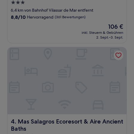
3.0-
Sterne-
6,4 km von Bahnhof Vilassar de Mar entfernt
Unterkunft
8.8
8,8/10
Hervorragend
(361 Bewertungen)
von
Der
106 €
10,
Preis
Hervorragend,
inkl. Steuern & Gebühren
beträgt
2. Sept.–3. Sept.
(361
106 €
Bewertungen)
Mas Salagros Ecoresort & Aire Ancient Baths
Mas Salagros Ecoresort & Aire Ancient Baths
4. Mas Salagros Ecoresort & Aire Ancient
Baths