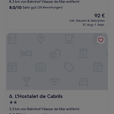
Sterne-
8,3 km von Bahnhof Vilassar de Mar entfernt
Unterkunft
8.0
8,0/10
Sehr gut
(28 Bewertungen)
von
Der
92 €
10,
Preis
Sehr
inkl. Steuern & Gebühren
beträgt
31. Aug.–1. Sept.
gut,
92 €
(28
Bewertungen)
L'Hostalet de Cabrils
L'Hostalet de Cabrils
6. L'Hostalet de Cabrils
2.0-
Sterne-
3,3 km von Bahnhof Vilassar de Mar entfernt
Unterkunft