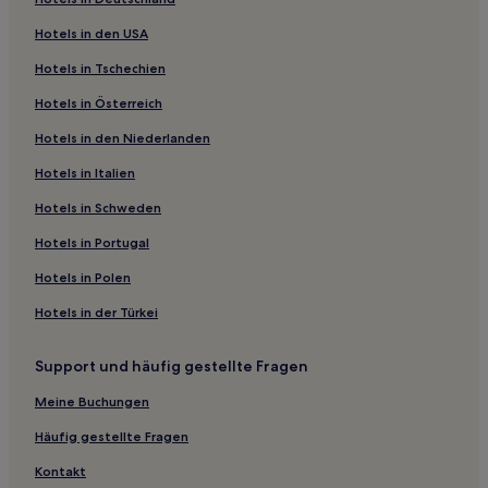
B&B in Dreta de l'Eixample
Hotels in den USA
Aparthotels in Esquerra de l'Eixample
Hotels in Tschechien
Hostels in Esquerra de l'Eixample
Hotels in Österreich
3-Sterne-Hotels in Esquerra de l'Eixample
Hotels in den Niederlanden
4-Sterne-Hotels in Portal de l'Àngel
3-Sterne-Hotels in Ciutat Vella
Hotels in Italien
4-Sterne-Hotels in Ciutat Vella
Hotels in Schweden
3-Sterne-Hotels in Sant Cugat del Vallès
Hotels in Portugal
4-Sterne-Hotels in Carrer de Montcada
Hotels in Polen
5-Sterne-Hotels in Paseo del Borne
Hotels in der Türkei
Lgbtqia-Freundliche in Esquerra de l'Eixample
Support und häufig gestellte Fragen
Günstige in Badalona
Familien in Barcelona
Meine Buchungen
Hotels mit Parkplatz in Barcelona
Häufig gestellte Fragen
Günstige in Barcelona
Kontakt