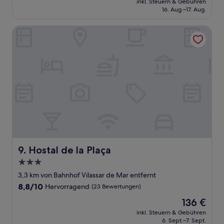
Außergewöhnlich,
inkl. Steuern & Gebühren
beträgt
16. Aug.–17. Aug.
(1
123 €
Bewertung)
Hostal de la Plaça
Hostal de la Plaça
9. Hostal de la Plaça
3.0-
Sterne-
3,3 km von Bahnhof Vilassar de Mar entfernt
Unterkunft
8.8
8,8/10
Hervorragend
(23 Bewertungen)
von
Der
136 €
10,
Preis
Hervorragend,
inkl. Steuern & Gebühren
beträgt
6. Sept.–7. Sept.
(23