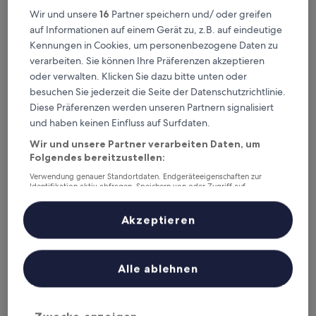
Wir und unsere
16
Partner speichern und/ oder greifen
Sorli Emocions
1. Sorli Emocions
auf Informationen auf einem Gerät zu, z.B. auf eindeutige
4.0-
Kennungen in Cookies, um personenbezogene Daten zu
Sterne-
verarbeiten. Sie können Ihre Präferenzen akzeptieren
2,6 km von Bahnhof Vilassar de Mar entfernt
Unterkunft
9.0
oder verwalten. Klicken Sie dazu bitte unten oder
9,0/10
Wunderbar
(336 Bewertungen)
von
besuchen Sie jederzeit die Seite der Datenschutzrichtlinie.
Der
108 €
10,
Diese Präferenzen werden unseren Partnern signalisiert
Preis
Wunderbar,
inkl. Steuern & Gebühren
beträgt
und haben keinen Einfluss auf Surfdaten.
1. Sept.–2. Sept.
(336
108 €
Bewertungen)
Wir und unsere Partner verarbeiten Daten, um
B&B Hotel Barcelona Mataró
Folgendes bereitzustellen:
Verwendung genauer Standortdaten. Endgeräteeigenschaften zur
Identifikation aktiv abfragen. Speichern von oder Zugriff auf
Informationen auf einem Endgerät. Personalisierte Werbung und
Inhalte, Messung von Werbeleistung und der Performance von Inhalten,
Zielgruppenforschung sowie Entwicklung und Verbesserung von
Akzeptieren
Angeboten.
Liste der Partner (Lieferanten)
Alle ablehnen
Zwecke anzeigen