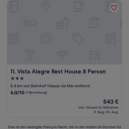
Vista Alegre Rest House 8 Person
Vista Alegre Rest House 8 Person
11. Vista Alegre Rest House 8 Person
3.0-
Sterne-
8,4 km von Bahnhof Vilassar de Mar entfernt
Unterkunft
6.0
6,0/10
(1 Bewertung)
von
Der
543 €
10,
Preis
(1
inkl. Steuern & Gebühren
beträgt
9. Aug.–10. Aug.
Bewertung)
543 €
Dies
Dies ist der niedrigste Preis pro Nacht, der in den letzten 24 Stunden für