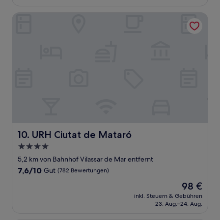
136 €
Bewertungen)
URH Ciutat de Mataró
URH Ciutat de Mataró
10. URH Ciutat de Mataró
4.0-
Sterne-
5,2 km von Bahnhof Vilassar de Mar entfernt
Unterkunft
7.6
7,6/10
Gut
(782 Bewertungen)
von
Der
98 €
10,
Preis
Gut,
inkl. Steuern & Gebühren
beträgt
23. Aug.–24. Aug.
(782
98 €
Bewertungen)