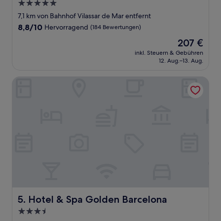
5.0-
Sterne-
7,1 km von Bahnhof Vilassar de Mar entfernt
Unterkunft
8.8
8,8/10
Hervorragend
(184 Bewertungen)
von
Der
207 €
10,
Preis
Hervorragend,
inkl. Steuern & Gebühren
beträgt
12. Aug.–13. Aug.
(184
207 €
Bewertungen)
Hotel & Spa Golden Barcelona
Hotel & Spa Golden Barcelona
5. Hotel & Spa Golden Barcelona
3.5-