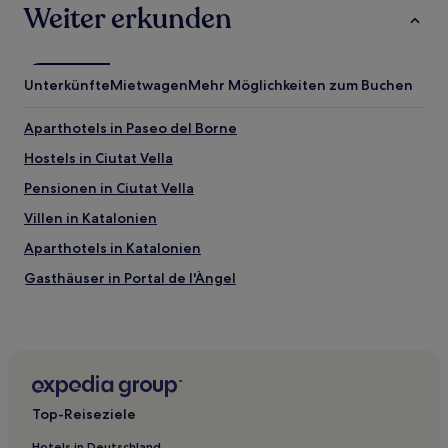
Weiter erkunden
Unterkünfte
Mietwagen
Mehr Möglichkeiten zum Buchen
Aparthotels in Paseo del Borne
Hostels in Ciutat Vella
Pensionen in Ciutat Vella
Villen in Katalonien
Aparthotels in Katalonien
Gasthäuser in Portal de l'Àngel
Hostels in Portal de l'Àngel
Hostels in Carrer de Montcada
Aparthotels in Rambla de Catalunya
Pensionen in Rambla de Catalunya
Top-Reiseziele
Hostels in Rambla de Catalunya
Hotels in Deutschland