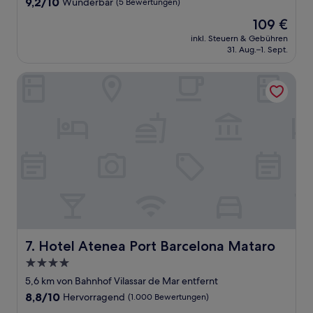
9.2
9,2/10
Wunderbar
(5 Bewertungen)
von
Der
109 €
10,
Preis
Wunderbar,
inkl. Steuern & Gebühren
beträgt
31. Aug.–1. Sept.
(5
109 €
Bewertungen)
Hotel Atenea Port Barcelona Mataro
Hotel Atenea Port Barcelona Mataro
7. Hotel Atenea Port Barcelona Mataro
4.0-
Sterne-
5,6 km von Bahnhof Vilassar de Mar entfernt
Unterkunft
8.8
8,8/10
Hervorragend
(1.000 Bewertungen)
von