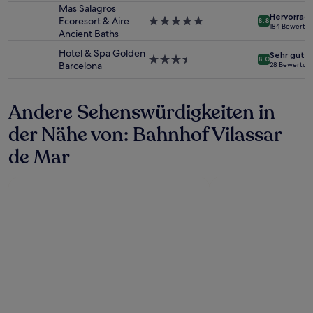
Unterkunft
Mas Salagros
ändern.
Hervorrag
Ecoresort & Aire
5.0-
Es
8.8
184 Bewertu
Ancient Baths
Sterne-
können
Unterkunft
zusätzliche
Hotel & Spa Golden
Sehr gut
Bedingungen
3.5-
8.0
Barcelona
28 Bewertun
gelten.
Sterne-
Unterkunft
Andere Sehenswürdigkeiten in
der Nähe von: Bahnhof Vilassar
de Mar