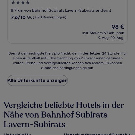
4.0-
Sterne-
8,7 km von Bahnhof Subirats Lavern-Subirats entfernt
Unterkunft
7.6
7,6/10
Gut
(170 Bewertungen)
von
Der
98 €
10,
Preis
Gut,
inkl. Steuern & Gebühren
beträgt
9. Aug.–10. Aug.
(170
98 €
Bewertungen)
Dies
Dies ist der niedrigste Preis pro Nacht, der in den letzten 24 Stunden für
einen Aufenthalt mit 1 Übernachtung von 2 Erwachsenen gefunden
ist
wurde. Preise und Verfügbarkeiten können sich ändern. Es können
der
zusätzliche Bedingungen gelten.
niedrigste
Preis
Alle Unterkünfte anzeigen
pro
Nacht,
der
in
Vergleiche beliebte Hotels in der
den
letzten
Nähe von Bahnhof Subirats
24 Stunden
für
Lavern-Subirats
einen
Aufenthalt
mit