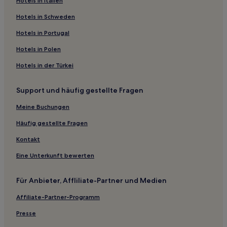
Ca l'Avi: Hotels
Hotels in Italien
Hotels nahe Weingut Albert I Noya
Hotels in Schweden
Can Macià: Hotels
Hotels in Portugal
Sant Salvador: Hotels
Hotels in Polen
Garraf: Hotels
Hotels in der Türkei
Caserío De Ca'n Rosell: Hotels
Support und häufig gestellte Fragen
La Rápita: Hotels
Olerdola Hotels
Meine Buchungen
Montjuïc Hotels
Häufig gestellte Fragen
Hotels nahe Cuscó Berga Weingut
Kontakt
Can Trabal: Hotels
Eine Unterkunft bewerten
Santa Rosa: Hotels
Für Anbieter, Affliliate-Partner und Medien
Ferienwohnungen in L'Hospitalet de Llobregat
Affiliate-Partner-Programm
Gasthäuser in Portal de l'Àngel
Aparthotels in Rambla de Catalunya
Presse