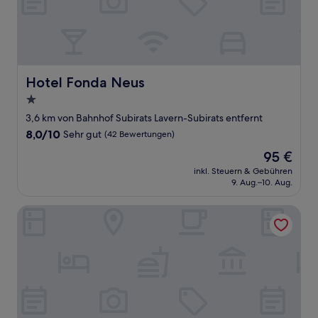
Hotel Fonda Neus
Hotel Fonda Neus
1.0-
Stern-
3,6 km von Bahnhof Subirats Lavern-Subirats entfernt
Unterkunft
8.0
8,0/10
Sehr gut
(42 Bewertungen)
von
Der
95 €
10,
Preis
Sehr
inkl. Steuern & Gebühren
beträgt
9. Aug.–10. Aug.
gut,
95 €
(42
Bewertungen)
Masia Can Canyes & Spa