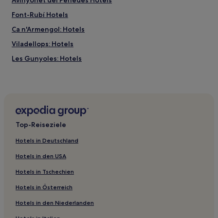
Avinyonet del Penedès Hotels
Font-Rubí Hotels
Ca n'Armengol: Hotels
Viladellops: Hotels
Les Gunyoles: Hotels
Sant Cugat Sesgarrigues Hotels
Sant Pere Molanta: Hotels
Espiells: Hotels
El Taió: Hotels
Top-Reiseziele
La Beguda Alta Hotels
Hotels in Deutschland
Avinyó Nou: Hotels
Hotels in den USA
Sant Pau dʼOrdal Hotels
Hotels in Tschechien
Sant Esteve Sesrovires Hotels
Hotels in Österreich
Ca n'Amat Hotels
Hotels in den Niederlanden
Alt Penedès: Hotels