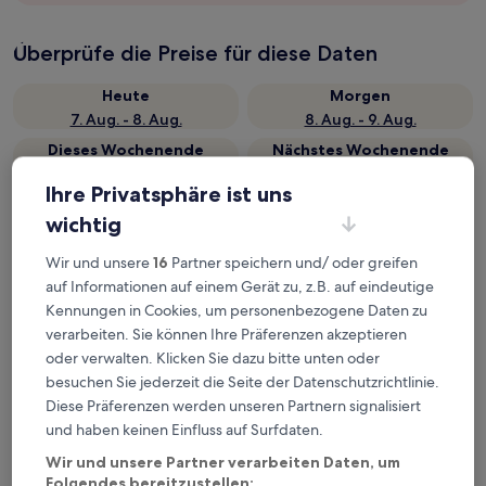
Überprüfe die Preise für diese Daten
Heute
Morgen
7. Aug. - 8. Aug.
8. Aug. - 9. Aug.
Dieses Wochenende
Nächstes Wochenende
7. Aug. - 9. Aug.
14. Aug. - 16. Aug.
Ihre Privatsphäre ist uns
Top 5 Hotels in der Nähe von
wichtig
Bahnhof Subirats Lavern-
Wir und unsere
16
Partner speichern und/ oder greifen
Subirats auf einen Blick
auf Informationen auf einem Gerät zu, z.B. auf eindeutige
Kennungen in Cookies, um personenbezogene Daten zu
Hotel Fonda Neus
— 1-Sterne-Hotel in 3,6 km von Bahnhof
verarbeiten. Sie können Ihre Präferenzen akzeptieren
Subirats Lavern-Subirats entfernt. Gästebewertung: 8,0/10 —
oder verwalten. Klicken Sie dazu bitte unten oder
Sehr gut.
besuchen Sie jederzeit die Seite der Datenschutzrichtlinie.
Masia Can Canyes & Spa
— 4-Sterne-Hotel in 9,2 km von
Diese Präferenzen werden unseren Partnern signalisiert
Bahnhof Subirats Lavern-Subirats entfernt. Gästebewertung:
9,8/10 — Außergewöhnlich.
und haben keinen Einfluss auf Surfdaten.
Hotel Pere III el Gran
— 3-Sterne-Hotel in 8,1 km von Bahnhof
Wir und unsere Partner verarbeiten Daten, um
Subirats Lavern-Subirats entfernt. Gästebewertung: 8,2/10 —
Folgendes bereitzustellen: