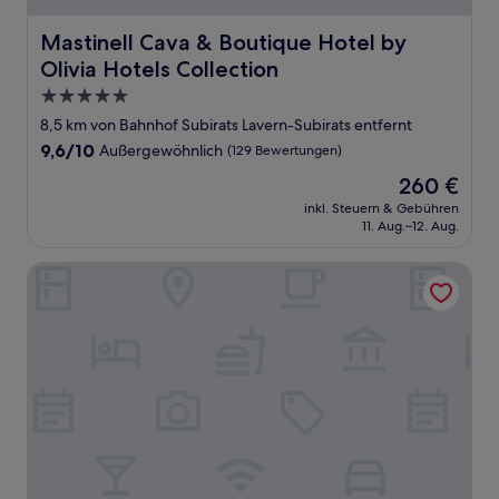
Mastinell Cava & Boutique Hotel by Olivia Hotels Collect
Mastinell Cava & Boutique Hotel by
Olivia Hotels Collection
5.0-
Sterne-
8,5 km von Bahnhof Subirats Lavern-Subirats entfernt
Unterkunft
9.6
9,6/10
Außergewöhnlich
(129 Bewertungen)
von
Der
260 €
10,
Preis
Außergewöhnlich,
inkl. Steuern & Gebühren
beträgt
11. Aug.–12. Aug.
(129
260 €
Bewertungen)
Mercer Casa Torner i Güell