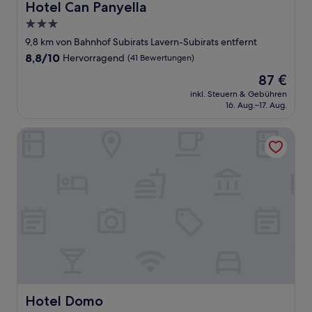
Hotel Can Panyella
Hotel Can Panyella
3.0-
Sterne-
9,8 km von Bahnhof Subirats Lavern-Subirats entfernt
Unterkunft
8.8
8,8/10
Hervorragend
(41 Bewertungen)
von
Der
87 €
10,
Preis
Hervorragend,
inkl. Steuern & Gebühren
beträgt
16. Aug.–17. Aug.
(41
87 €
Bewertungen)
Hotel Domo
Hotel Domo
Hotel Domo