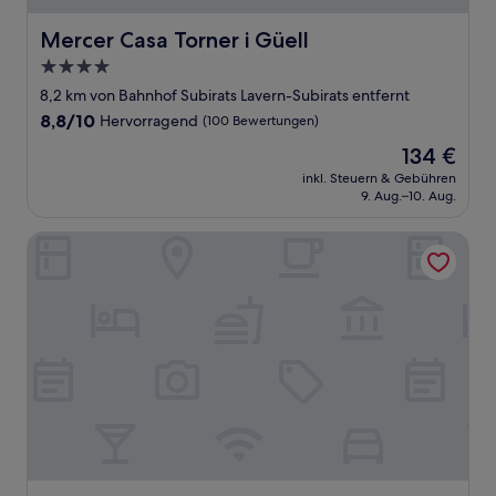
Mercer Casa Torner i Güell
Mercer Casa Torner i Güell
4.0-
Sterne-
8,2 km von Bahnhof Subirats Lavern-Subirats entfernt
Unterkunft
8.8
8,8/10
Hervorragend
(100 Bewertungen)
von
Der
134 €
10,
Preis
Hervorragend,
inkl. Steuern & Gebühren
beträgt
9. Aug.–10. Aug.
(100
134 €
Bewertungen)
Hotel Can Panyella