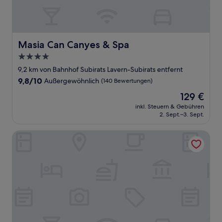
Masia Can Canyes & Spa
Masia Can Canyes & Spa
4.0-
Sterne-
9,2 km von Bahnhof Subirats Lavern-Subirats entfernt
Unterkunft
9.8
9,8/10
Außergewöhnlich
(140 Bewertungen)
von
Der
129 €
10,
Preis
Außergewöhnlich,
inkl. Steuern & Gebühren
beträgt
2. Sept.–3. Sept.
(140
129 €
Bewertungen)
Hotel Pere III el Gran