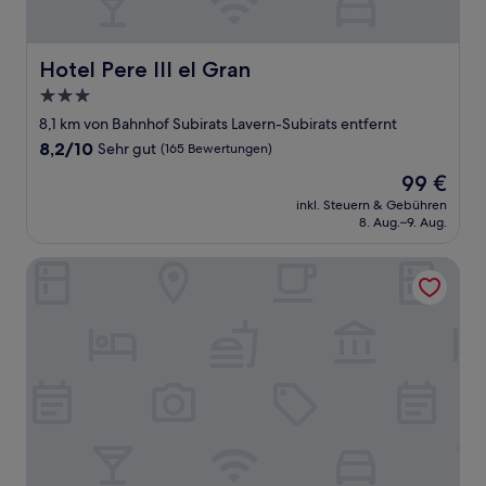
Hotel Pere III el Gran
Hotel Pere III el Gran
3.0-
Sterne-
8,1 km von Bahnhof Subirats Lavern-Subirats entfernt
Unterkunft
8.2
8,2/10
Sehr gut
(165 Bewertungen)
von
Der
99 €
10,
Preis
Sehr
inkl. Steuern & Gebühren
beträgt
8. Aug.–9. Aug.
gut,
99 €
(165
Bewertungen)
Mastinell Cava & Boutique Hotel by Olivia Hotels Collecti