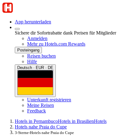
App herunterladen
Sichere dir Sofortrabatte dank Preisen für Mitglieder
Anmelden
Mehr zu Hotels.com Rewards
Posteingang
Reisen buchen
Hilfe
Deutsch · EUR · DE
Unterkunft registrieren
Meine Reisen
Feedback
Hotels in Pernambuco
Hotels in Brasilien
Hotels
Hotels nahe Praia do Cupe
3-Sterne-Hotels nahe Praia do Cupe