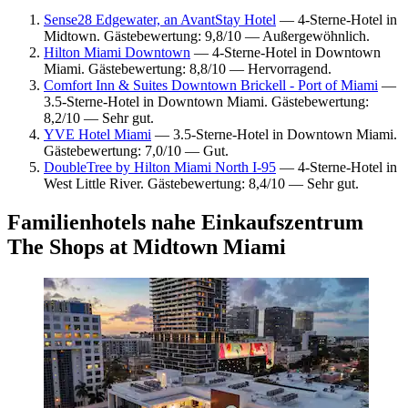
Sense28 Edgewater, an AvantStay Hotel
— 4-Sterne-Hotel in
Midtown. Gästebewertung: 9,8/10 — Außergewöhnlich.
Hilton Miami Downtown
— 4-Sterne-Hotel in Downtown
Miami. Gästebewertung: 8,8/10 — Hervorragend.
Comfort Inn & Suites Downtown Brickell - Port of Miami
—
3.5-Sterne-Hotel in Downtown Miami. Gästebewertung:
8,2/10 — Sehr gut.
YVE Hotel Miami
— 3.5-Sterne-Hotel in Downtown Miami.
Gästebewertung: 7,0/10 — Gut.
DoubleTree by Hilton Miami North I-95
— 4-Sterne-Hotel in
West Little River. Gästebewertung: 8,4/10 — Sehr gut.
Familienhotels nahe Einkaufszentrum
The Shops at Midtown Miami