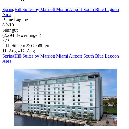
SpringHill Suites by Marriott Miami Airport South Blue Lagoon
Area
Blaue Lagune
8,2/10
Sehr gut
(2.294 Bewertungen)
77 €
inkl. Steuern & Gebühren
11. Aug.–12. Aug.
SpringHill Suites by Marriott Miami Airport South Blue Lagoon
Area