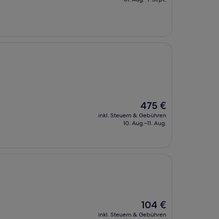
80 €
Der
475 €
Preis
inkl. Steuern & Gebühren
beträgt
10. Aug.–11. Aug.
475 €
Der
104 €
Preis
inkl. Steuern & Gebühren