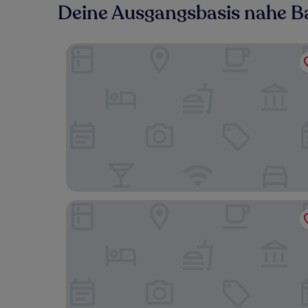
Deine Ausgangsbasis nahe 
Lilla Suites - Musei Vaticani
Monastero dei Santi