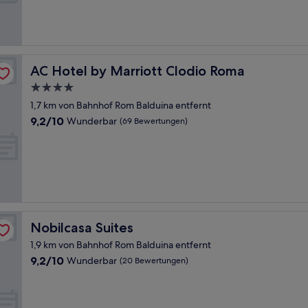
Bewertungen)
AC Hotel by Marriott Clodio Roma
AC Hotel by Marriott Clodio Roma
4.0-
Sterne-
1,7 km von Bahnhof Rom Balduina entfernt
Unterkunft
9.2
9,2/10
Wunderbar
(69 Bewertungen)
von
10,
Wunderbar,
(69
Bewertungen)
Nobilcasa Suites
Nobilcasa Suites
1,9 km von Bahnhof Rom Balduina entfernt
9.2
9,2/10
Wunderbar
(20 Bewertungen)
von
10,
Wunderbar,