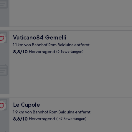
10,
Hervorragend,
(746
Bewertungen)
Vaticano84 Gemelli
Vaticano84 Gemelli
1,1 km von Bahnhof Rom Balduina entfernt
8.8
8,8/10
Hervorragend
(6 Bewertungen)
von
10,
Hervorragend,
(6
Bewertungen)
Le Cupole
Le Cupole
1,9 km von Bahnhof Rom Balduina entfernt
8.6
8,6/10
Hervorragend
(147 Bewertungen)
von
10,