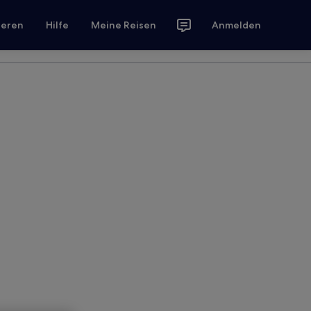
ieren
Hilfe
Meine Reisen
Anmelden