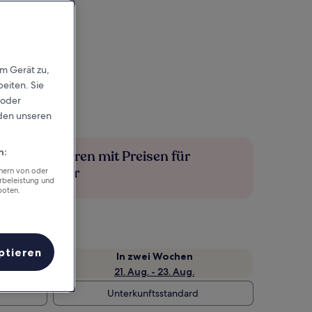
em Gerät zu,
eiten. Sie
 oder
rden unseren
n:
Mehr sparen mit Preisen für
Mitglieder
chern von oder
rbeleistung und
boten.
ptieren
e
In zwei Wochen
21. Aug. - 23. Aug.
Unterkunftsstandard