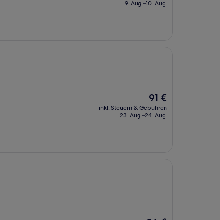
beträgt
9. Aug.–10. Aug.
104 €
Der
91 €
Preis
inkl. Steuern & Gebühren
beträgt
23. Aug.–24. Aug.
91 €