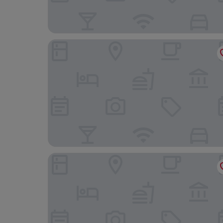
AC Hotel by Marriott Clodio Roma
Nobilcasa Suites