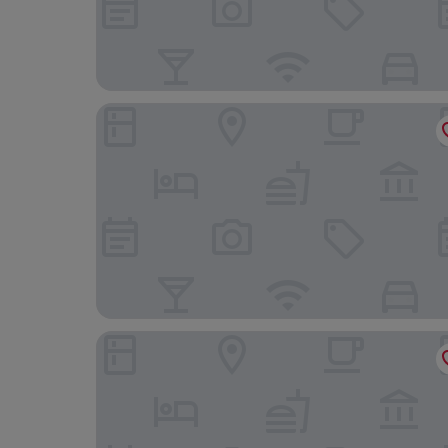
Vaticano84 Gemelli
Le Cupole