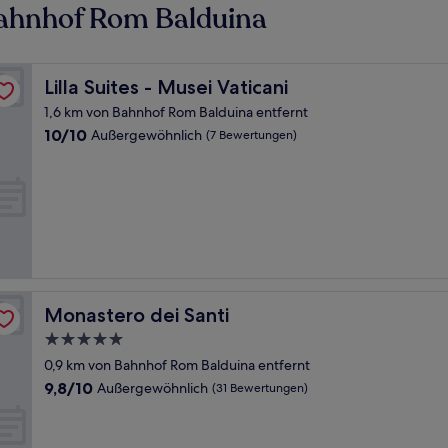
Bahnhof Rom Balduina
Lilla Suites - Musei Vaticani
Lilla Suites - Musei Vaticani
1,6 km von Bahnhof Rom Balduina entfernt
10.0
10/10
Außergewöhnlich
(7 Bewertungen)
von
10,
Außergewöhnlich,
(7
Bewertungen)
Monastero dei Santi
Monastero dei Santi
5.0-
Sterne-
0,9 km von Bahnhof Rom Balduina entfernt
Unterkunft
9.8
9,8/10
Außergewöhnlich
(31 Bewertungen)
von
10,
Außergewöhnlich,