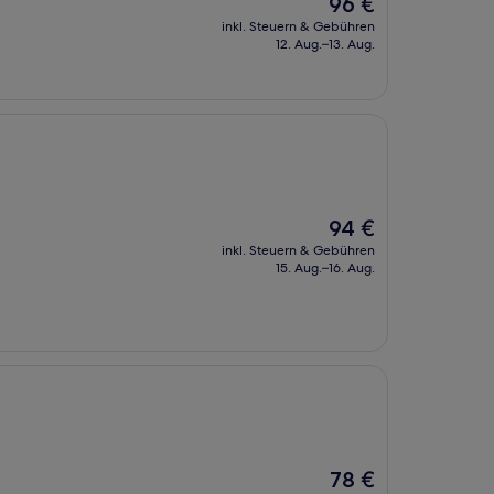
Der
96 €
Preis
inkl. Steuern & Gebühren
beträgt
12. Aug.–13. Aug.
96 €
Der
94 €
Preis
inkl. Steuern & Gebühren
beträgt
15. Aug.–16. Aug.
94 €
Der
78 €