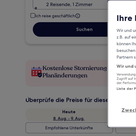
2 Reisende, 1 Zimmer
Ihre
Ich reise geschäftlich
Suchen
Wir und u
z.B. auf 
können Ihr
besuchen S
Partnern s
Wir und 
Kostenlose Stornierung bei
Planänderungen
Verwendung g
Zugriff auf 
der Perform
Liste der 
Überprüfe die Preise für diese Daten
Zwec
Heute
8. Aug. - 9. Aug.
Empfohlene Unterkünfte