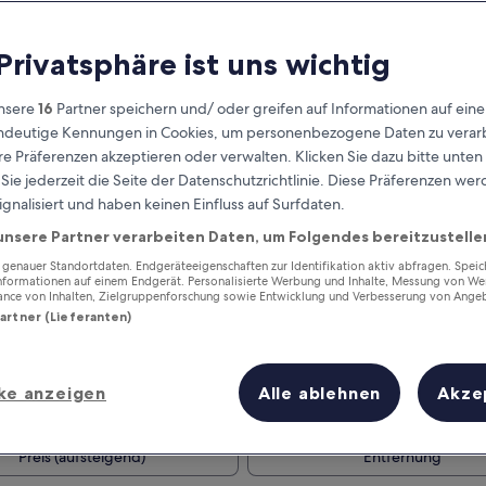
 Privatsphäre ist uns wichtig
nsere
16
Partner speichern und/ oder greifen auf Informationen auf ein
eindeutige Kennungen in Cookies, um personenbezogene Daten zu verarb
e Präferenzen akzeptieren oder verwalten. Klicken Sie dazu bitte unten
ie jederzeit die Seite der Datenschutzrichtlinie. Diese Präferenzen we
ignalisiert und haben keinen Einfluss auf Surfdaten.
unsere Partner verarbeiten Daten, um Folgendes bereitzustelle
Verdiene Prämien für jede
wahrgenommene Übernachtung
enauer Standortdaten. Endgeräteeigenschaften zur Identifikation aktiv abfragen. Spei
Informationen auf einem Endgerät. Personalisierte Werbung und Inhalte, Messung von We
ance von Inhalten, Zielgruppenforschung sowie Entwicklung und Verbesserung von Ange
Partner (Lieferanten)
ke anzeigen
Alle ablehnen
Akze
Morgen
Nächstes Wochenend
9. Aug. - 10. Aug.
14. Aug. - 16. Aug.
Preis (aufsteigend)
Entfernung