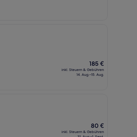
114 €
Der
185 €
Preis
inkl. Steuern & Gebühren
beträgt
14. Aug.–15. Aug.
185 €
Der
80 €
Preis
inkl. Steuern & Gebühren
beträgt
31. Aug.–1. Sept.