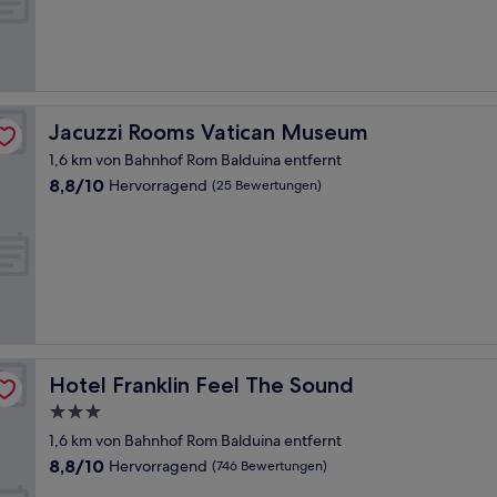
(7
Bewertungen)
Jacuzzi Rooms Vatican Museum
Jacuzzi Rooms Vatican Museum
1,6 km von Bahnhof Rom Balduina entfernt
8.8
8,8/10
Hervorragend
(25 Bewertungen)
von
10,
Hervorragend,
(25
Bewertungen)
Hotel Franklin Feel The Sound
Hotel Franklin Feel The Sound
3.0-
Sterne-
1,6 km von Bahnhof Rom Balduina entfernt
Unterkunft
8.8
8,8/10
Hervorragend
(746 Bewertungen)
von