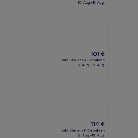
beträgt
10. Aug.–11. Aug.
191 €
Der
101 €
Preis
inkl. Steuern & Gebühren
beträgt
9. Aug.–10. Aug.
101 €
Der
114 €
Preis
inkl. Steuern & Gebühren
beträgt
12. Aug.–13. Aug.