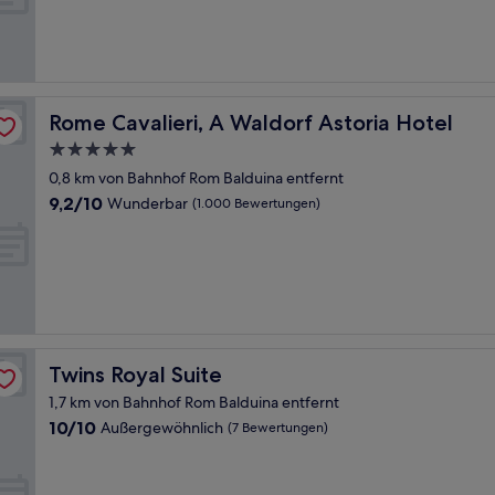
(20
Bewertungen)
Rome Cavalieri, A Waldorf Astoria Hotel
Rome Cavalieri, A Waldorf Astoria Hotel
5.0-
Sterne-
0,8 km von Bahnhof Rom Balduina entfernt
Unterkunft
9.2
9,2/10
Wunderbar
(1.000 Bewertungen)
von
10,
Wunderbar,
(1.000
Bewertungen)
Twins Royal Suite
Twins Royal Suite
1,7 km von Bahnhof Rom Balduina entfernt
10.0
10/10
Außergewöhnlich
(7 Bewertungen)
von
10,
Außergewöhnlich,