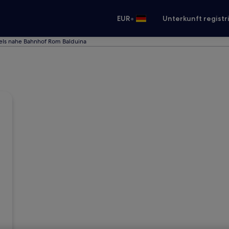
•
EUR
Unterkunft registr
els nahe Bahnhof Rom Balduina