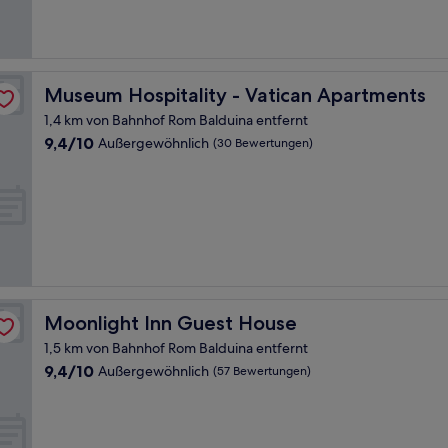
(31
Bewertungen)
Museum Hospitality - Vatican Apartments
Museum Hospitality - Vatican Apartments
1,4 km von Bahnhof Rom Balduina entfernt
9.4
9,4/10
Außergewöhnlich
(30 Bewertungen)
von
10,
Außergewöhnlich,
(30
Bewertungen)
Moonlight Inn Guest House
Moonlight Inn Guest House
1,5 km von Bahnhof Rom Balduina entfernt
9.4
9,4/10
Außergewöhnlich
(57 Bewertungen)
von
10,
Außergewöhnlich,
(57