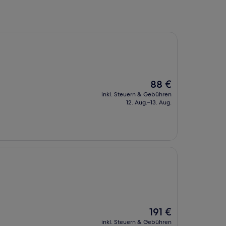
Der
88 €
Preis
inkl. Steuern & Gebühren
beträgt
12. Aug.–13. Aug.
88 €
Der
191 €
Preis
inkl. Steuern & Gebühren