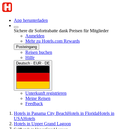
App herunterladen
Sichere dir Sofortrabatte dank Preisen für Mitglieder
Anmelden
Mehr zu Hotels.com Rewards
Posteingang
Reisen buchen
Hilfe
Deutsch · EUR · DE
Unterkunft registrieren
Meine Reisen
Feedback
Hotels in Panama City Beach
Hotels in Florida
Hotels in
USA
Hotels
Hotels in Upper Grand Lagoon