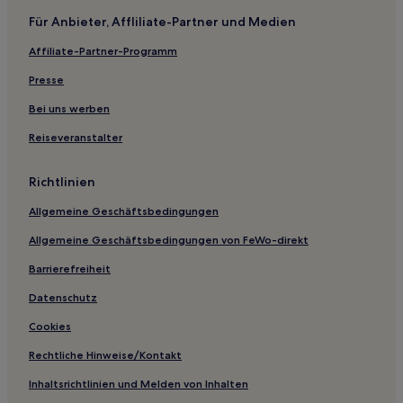
Hotels nahe Bahnhof Denmark Hill
Für Anbieter, Affliliate-Partner und Medien
Lansbury: Hotels
Affiliate-Partner-Programm
Hotels nahe London Eye
Ferienwohnungen in Regent Street
Presse
Aparthotels in Regent Street
Bei uns werben
Aparthotels in Neal Street
Reiseveranstalter
Gasthäuser in Brick Lane
Richtlinien
Aparthotels in London
Allgemeine Geschäftsbedingungen
Hostels in London
Allgemeine Geschäftsbedingungen von FeWo-direkt
B&B in Tower Hamlets
Aparthotels in Tower Hamlets
Barrierefreiheit
Gasthäuser in Whitehall
Datenschutz
Ferienwohnungen in South Lambeth
Cookies
Ferienwohnungen in Leather Lane
Rechtliche Hinweise/Kontakt
Aparthotels in Leather Lane
Inhaltsrichtlinien und Melden von Inhalten