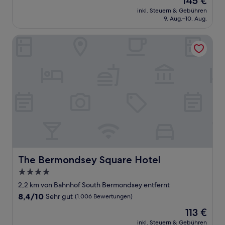
145 €
10,
Preis
Sehr
inkl. Steuern & Gebühren
beträgt
9. Aug.–10. Aug.
gut,
145 €
(10.458
Bewertungen)
The Bermondsey Square Hotel
The Bermondsey Square Hotel
The Bermondsey Square Hotel
4.0-
Sterne-
2,2 km von Bahnhof South Bermondsey entfernt
Unterkunft
8.4
8,4/10
Sehr gut
(1.006 Bewertungen)
von
Der
113 €
10,
Preis
Sehr
inkl. Steuern & Gebühren