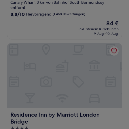
Sterne-
Canary Wharf, 3 km von Bahnhof South Bermondsey
Unterkunft
entfernt
8.8
8,8/10
Hervorragend
(1.468 Bewertungen)
von
Der
84 €
10,
Preis
Hervorragend,
inkl. Steuern & Gebühren
beträgt
9. Aug.–10. Aug.
(1.468
84 €
Bewertungen)
Residence Inn by Marriott London Bridge
Residence Inn by Marriott London Bridge
Residence Inn by Marriott London
Bridge
4.0-