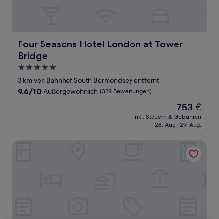
Four Seasons Hotel London at Tower Bridge
Four Seasons Hotel London at Tower
Bridge
5.0-
Sterne-
3 km von Bahnhof South Bermondsey entfernt
Unterkunft
9.6
9,6/10
Außergewöhnlich
(339 Bewertungen)
von
Der
753 €
10,
Preis
Außergewöhnlich,
inkl. Steuern & Gebühren
beträgt
28. Aug.–29. Aug.
(339
753 €
Bewertungen)
citizenM Tower of London