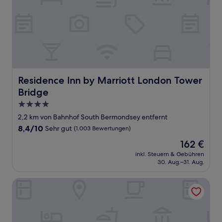
Residence Inn by Marriott London Tower Bridge
Residence Inn by Marriott London Tower
Bridge
4.0-
Sterne-
2,2 km von Bahnhof South Bermondsey entfernt
Unterkunft
8.4
8,4/10
Sehr gut
(1.003 Bewertungen)
von
Der
162 €
10,
Preis
Sehr
inkl. Steuern & Gebühren
beträgt
30. Aug.–31. Aug.
gut,
162 €
(1.003
Bewertungen)
The Royal Foundation of St Katharine