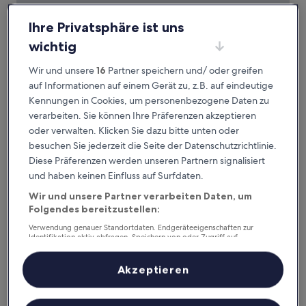
Ihre Privatsphäre ist uns
wichtig
citizenM Tower of London
citizenM Tower of London
Wir und unsere
16
Partner speichern und/ oder greifen
4.0-
auf Informationen auf einem Gerät zu, z.B. auf eindeutige
Sterne-
2,9 km von Bahnhof South Bermondsey entfernt
Kennungen in Cookies, um personenbezogene Daten zu
Unterkunft
9.2
9,2/10
Wunderbar
(1.994 Bewertungen)
verarbeiten. Sie können Ihre Präferenzen akzeptieren
von
Der
142 €
oder verwalten. Klicken Sie dazu bitte unten oder
10,
Preis
Wunderbar,
besuchen Sie jederzeit die Seite der Datenschutzrichtlinie.
inkl. Steuern & Gebühren
beträgt
16. Aug.–17. Aug.
(1.994
Diese Präferenzen werden unseren Partnern signalisiert
142 €
Bewertungen)
und haben keinen Einfluss auf Surfdaten.
Shangri-La The Shard, London
Wir und unsere Partner verarbeiten Daten, um
Folgendes bereitzustellen:
Verwendung genauer Standortdaten. Endgeräteeigenschaften zur
Identifikation aktiv abfragen. Speichern von oder Zugriff auf
Informationen auf einem Endgerät. Personalisierte Werbung und
Inhalte, Messung von Werbeleistung und der Performance von Inhalten,
Zielgruppenforschung sowie Entwicklung und Verbesserung von
Akzeptieren
Angeboten.
Liste der Partner (Lieferanten)