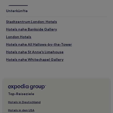
Unterkünfte
Stadtzentrum London: Hotels
Hotels nahe Bankside Gallery
London Hotels
Hotels nahe All Hallows-by-the-Tower
Hotels nahe St Anne's Limehouse
Hotels nahe Whitechapel Gallery
Camberwell: Hotels
Hotels nahe Station Bermondsey
South Lambeth: Hotels
Hotels nahe Station South Quay
Top-Reiseziele
Hotels nahe Beefeater Gin Distillery
Hotels in Deutschland
Bridge: Hotels
Hotels in den USA
Hotels nahe S-Bahn-Station Rotherhithe