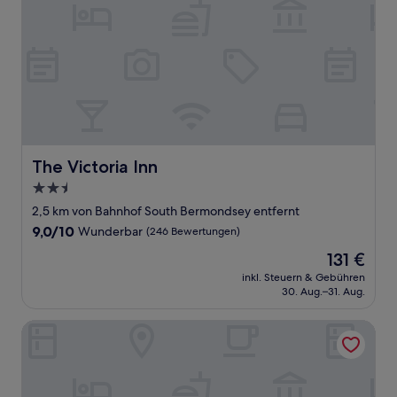
The Victoria Inn
The Victoria Inn
2.5-
Sterne-
2,5 km von Bahnhof South Bermondsey entfernt
Unterkunft
9.0
9,0/10
Wunderbar
(246 Bewertungen)
von
Der
131 €
10,
Preis
Wunderbar,
inkl. Steuern & Gebühren
beträgt
30. Aug.–31. Aug.
(246
131 €
Bewertungen)
Residence Inn by Marriott London Tower Bridge