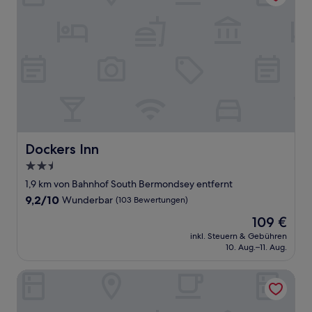
Dockers Inn
Dockers Inn
2.5-
Sterne-
1,9 km von Bahnhof South Bermondsey entfernt
Unterkunft
9.2
9,2/10
Wunderbar
(103 Bewertungen)
von
Der
109 €
10,
Preis
Wunderbar,
inkl. Steuern & Gebühren
beträgt
10. Aug.–11. Aug.
(103
109 €
Bewertungen)
The Victoria Inn