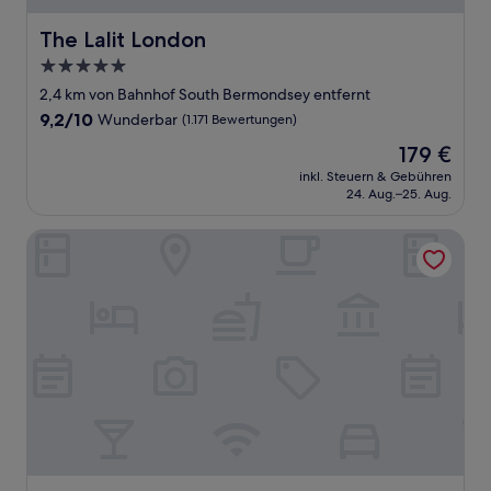
The Lalit London
The Lalit London
5.0-
Sterne-
2,4 km von Bahnhof South Bermondsey entfernt
Unterkunft
9.2
9,2/10
Wunderbar
(1.171 Bewertungen)
von
Der
179 €
10,
Preis
Wunderbar,
inkl. Steuern & Gebühren
beträgt
24. Aug.–25. Aug.
(1.171
179 €
Bewertungen)
Leonardo Royal London Tower Bridge