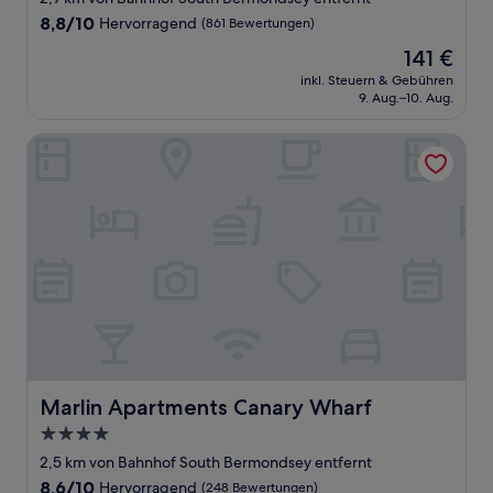
Unterkunft
8.8
8,8/10
Hervorragend
(861 Bewertungen)
von
Der
141 €
10,
Preis
Hervorragend,
inkl. Steuern & Gebühren
beträgt
9. Aug.–10. Aug.
(861
141 €
Bewertungen)
Marlin Apartments Canary Wharf
Marlin Apartments Canary Wharf
Marlin Apartments Canary Wharf
4.0-
Sterne-
2,5 km von Bahnhof South Bermondsey entfernt
Unterkunft
8.6
8,6/10
Hervorragend
(248 Bewertungen)