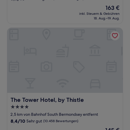
von
Der
163 €
10,
Preis
Hervorragend,
inkl. Steuern & Gebühren
beträgt
18. Aug.–19. Aug.
(248
163 €
Bewertungen)
The Tower Hotel, by Thistle
The Tower Hotel, by Thistle
The Tower Hotel, by Thistle
4.0-
Sterne-
2,5 km von Bahnhof South Bermondsey entfernt
Unterkunft
8.4
8,4/10
Sehr gut
(10.458 Bewertungen)
von
Der