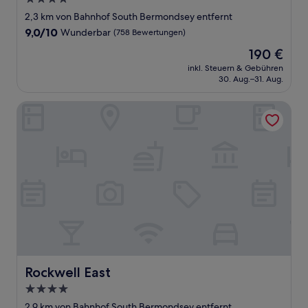
Sterne-
2,3 km von Bahnhof South Bermondsey entfernt
Unterkunft
9.0
9,0/10
Wunderbar
(758 Bewertungen)
von
Der
190 €
10,
Preis
Wunderbar,
inkl. Steuern & Gebühren
beträgt
30. Aug.–31. Aug.
(758
190 €
Bewertungen)
Rockwell East
Rockwell East
Rockwell East
4.0-
Sterne-
2,9 km von Bahnhof South Bermondsey entfernt