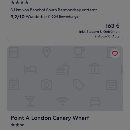
4.0-
Sterne-
3,1 km von Bahnhof South Bermondsey entfernt
Unterkunft
9.2
9,2/10
Wunderbar
(1.004 Bewertungen)
von
Der
163 €
10,
Preis
Wunderbar,
inkl. Steuern & Gebühren
beträgt
9. Aug.–10. Aug.
(1.004
163 €
Bewertungen)
Point A London Canary Wharf
Point A London Canary Wharf
Point A London Canary Wharf
3.0-