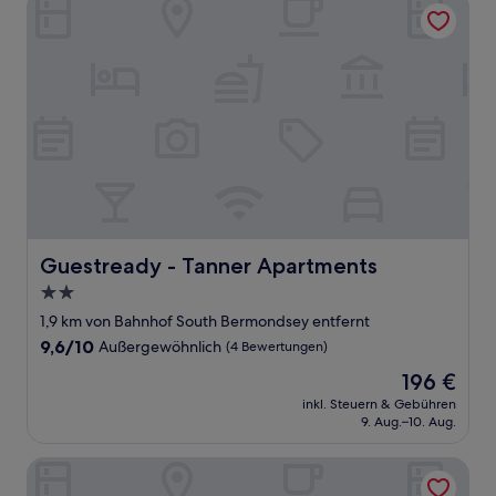
Guestready - Tanner Apartments
Guestready - Tanner Apartments
Guestready - Tanner Apartments
2.0-
Sterne-
1,9 km von Bahnhof South Bermondsey entfernt
Unterkunft
9.6
9,6/10
Außergewöhnlich
(4 Bewertungen)
von
Der
196 €
10,
Preis
Außergewöhnlich,
inkl. Steuern & Gebühren
beträgt
9. Aug.–10. Aug.
(4
196 €
Bewertungen)
Dockers Inn