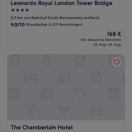
Leonardo Royal London Tower Bridge
Leonardo Royal London Tower Bridge
4.0-
Sterne-
2,9 km von Bahnhof South Bermondsey entfernt
Unterkunft
9.0
9,0/10
Wunderbar
(2.670 Bewertungen)
von
Der
168 €
10,
Preis
Wunderbar,
inkl. Steuern & Gebühren
beträgt
23. Aug.–24. Aug.
(2.670
168 €
Bewertungen)
The Chamberlain Hotel
The Chamberlain Hotel
The Chamberlain Hotel