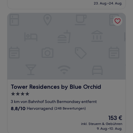
beträgt
23. Aug.–24. Aug.
gut,
113 €
(1.006
Bewertungen)
Tower Residences by Blue Orchid
Tower Residences by Blue Orchid
Tower Residences by Blue Orchid
4.0-
Sterne-
3 km von Bahnhof South Bermondsey entfernt
Unterkunft
8.8
8,8/10
Hervorragend
(248 Bewertungen)
von
Der
153 €
10,
Preis
Hervorragend,
inkl. Steuern & Gebühren
beträgt
9. Aug.–10. Aug.
(248
153 €