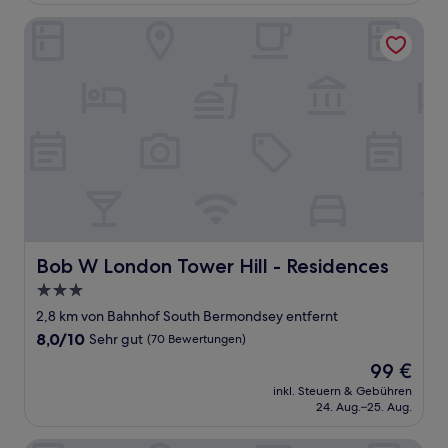
Bewertungen)
Bob W London Tower Hill - Residences
Bob W London Tower Hill - Residences
Bob W London Tower Hill - Residences
3.0-
Sterne-
2,8 km von Bahnhof South Bermondsey entfernt
Unterkunft
8.0
8,0/10
Sehr gut
(70 Bewertungen)
von
Der
99 €
10,
Preis
Sehr
inkl. Steuern & Gebühren
beträgt
24. Aug.–25. Aug.
gut,
99 €
(70
Bewertungen)