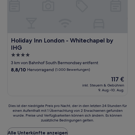
Holiday Inn London - Whitechapel by IHG
Holiday Inn London - Whitechapel by
IHG
4.0-
Sterne-
3 km von Bahnhof South Bermondsey entfernt
Unterkunft
8.8
8,8/10
Hervorragend
(1.000 Bewertungen)
von
Der
117 €
10,
Preis
Hervorragend,
inkl. Steuern & Gebühren
beträgt
9. Aug.–10. Aug.
(1.000
117 €
Bewertungen)
Dies
Dies ist der niedrigste Preis pro Nacht, der in den letzten 24 Stunden für
einen Aufenthalt mit 1 Übernachtung von 2 Erwachsenen gefunden
ist
wurde. Preise und Verfügbarkeiten können sich ändern. Es können
der
zusätzliche Bedingungen gelten.
niedrigste
Preis
Alle Unterkünfte anzeigen
pro