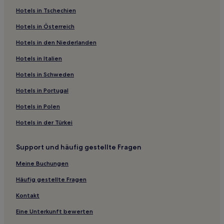
Hotels in Tschechien
Hotels nahe Hoxton Square
Hotels in Österreich
Golden Lane Estate: Hotels
Hotels in den Niederlanden
Hotels nahe St George the Martyr Southwark
Hotels nahe Queen's House
Hotels in Italien
Hotels nahe The Oval
Hotels in Schweden
Hotels nahe Hay's Galleria
Hotels in Portugal
Hotels nahe Cinema Museum
Hotels in Polen
Hotels nahe Bahnhof Vauxhall
Hotels in der Türkei
Hotels nahe DLR-Station Canary Wharf
Support und häufig gestellte Fragen
Hotels nahe U-Bahn-Station Blackfriars
Hotels nahe Honourable Society of Lincoln's Inn
Meine Buchungen
Lewisham: Hotels
Häufig gestellte Fragen
Dorf: Hotels
Kontakt
Hotels nahe S-Bahn-Station Cutty Sark
Eine Unterkunft bewerten