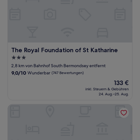
The Royal Foundation of St Katharine
The Royal Foundation of St Katharine
3.0-
Sterne-
2,8 km von Bahnhof South Bermondsey entfernt
Unterkunft
9.0
9,0/10
Wunderbar
(747 Bewertungen)
von
Der
133 €
10,
Preis
Wunderbar,
inkl. Steuern & Gebühren
beträgt
24. Aug.–25. Aug.
(747
133 €
Bewertungen)
Holiday Inn London - Whitechapel by IHG