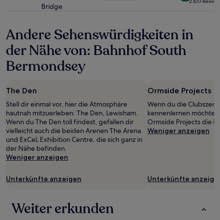
2.670 Bewer
gelten.
Bridge
Sterne-
Unterkunft
Andere Sehenswürdigkeiten in
der Nähe von: Bahnhof South
Bermondsey
The Den
Ormside Projects
Stell dir einmal vor, hier die Atmosphäre
Wenn du die Clubszene
hautnah mitzuerleben: The Den, Lewisham.
kennenlernen möchtest, 
Wenn du The Den toll findest, gefallen dir
Ormside Projects die 
vielleicht auch die beiden Arenen The Arena
Weniger anzeigen
und ExCeL Exhibition Centre, die sich ganz in
der Nähe befinden.
Weniger anzeigen
Unterkünfte anzeigen
Unterkünfte anzeige
Weiter erkunden