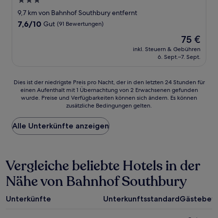
3.0-
Sterne-
9,7 km von Bahnhof Southbury entfernt
Unterkunft
7.6
7,6/10
Gut
(91 Bewertungen)
von
Der
75 €
10,
Preis
Gut,
inkl. Steuern & Gebühren
beträgt
6. Sept.–7. Sept.
(91
75 €
Bewertungen)
Dies
Dies ist der niedrigste Preis pro Nacht, der in den letzten 24 Stunden für
einen Aufenthalt mit 1 Übernachtung von 2 Erwachsenen gefunden
ist
wurde. Preise und Verfügbarkeiten können sich ändern. Es können
der
zusätzliche Bedingungen gelten.
niedrigste
Preis
Alle Unterkünfte anzeigen
pro
Nacht,
der
in
Vergleiche beliebte Hotels in der
den
letzten
Nähe von Bahnhof Southbury
24 Stunden
für
einen
Unterkünfte
Unterkunftsstandard
Gästebew
Aufenthalt
mit