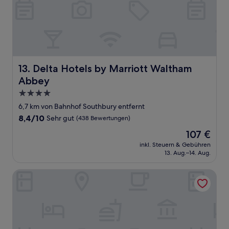
Delta Hotels by Marriott Waltham Abbey
13. Delta Hotels by Marriott Waltham
Abbey
4.0-
Sterne-
6,7 km von Bahnhof Southbury entfernt
Unterkunft
8.4
8,4/10
Sehr gut
(438 Bewertungen)
von
Der
107 €
10,
Preis
Sehr
inkl. Steuern & Gebühren
beträgt
13. Aug.–14. Aug.
gut,
107 €
(438
Bewertungen)
Forest House Hotel