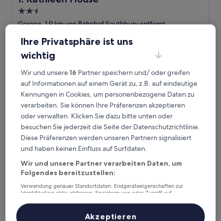
2.5-
Sterne-
Grange, 1,9 km von Bahnhof Southbury entfernt
Unterkunft
7.8
7,8/10
Gut
(72 Bewertungen)
Ihre Privatsphäre ist uns
von
Der
76 €
10,
wichtig
Preis
Gut,
inkl. Steuern & Gebühren
beträgt
9. Aug.–10. Aug.
(72
Wir und unsere
16
Partner speichern und/ oder greifen
76 €
Bewertungen)
auf Informationen auf einem Gerät zu, z.B. auf eindeutige
The Stag Enfield
Kennungen in Cookies, um personenbezogene Daten zu
verarbeiten. Sie können Ihre Präferenzen akzeptieren
oder verwalten. Klicken Sie dazu bitte unten oder
besuchen Sie jederzeit die Seite der Datenschutzrichtlinie.
Diese Präferenzen werden unseren Partnern signalisiert
und haben keinen Einfluss auf Surfdaten.
Wir und unsere Partner verarbeiten Daten, um
Folgendes bereitzustellen:
Verwendung genauer Standortdaten. Endgeräteeigenschaften zur
Identifikation aktiv abfragen. Speichern von oder Zugriff auf
Informationen auf einem Endgerät. Personalisierte Werbung und
The Stag Enfield
2. The Stag Enfield
Inhalte, Messung von Werbeleistung und der Performance von Inhalten,
Zielgruppenforschung sowie Entwicklung und Verbesserung von
Akzeptieren
3.0-
Angeboten.