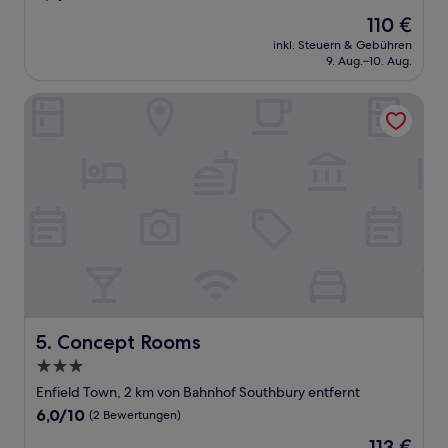
von
Der
110 €
10,
Preis
Gut,
inkl. Steuern & Gebühren
beträgt
9. Aug.–10. Aug.
(53
110 €
Bewertungen)
Concept Rooms
Concept Rooms
5. Concept Rooms
3.0-
Sterne-
Enfield Town, 2 km von Bahnhof Southbury entfernt
Unterkunft
6.0
6,0/10
(2 Bewertungen)
von
Der
113 €