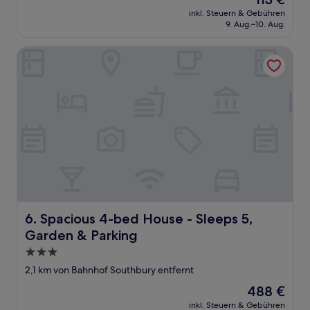
10,
Preis
(2
inkl. Steuern & Gebühren
beträgt
9. Aug.–10. Aug.
Bewertungen)
113 €
Spacious 4-bed House - Sleeps 5, Garden & Parking
Spacious 4-bed House - Sleeps 5, Garden & Parking
6. Spacious 4-bed House - Sleeps 5,
Garden & Parking
3.0-
Sterne-
2,1 km von Bahnhof Southbury entfernt
Unterkunft
Der
488 €
Preis
inkl. Steuern & Gebühren