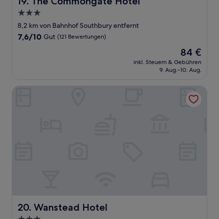
19. The Commongate Hotel
3.0-
Sterne-
8,2 km von Bahnhof Southbury entfernt
Unterkunft
7.6
7,6/10
Gut
(121 Bewertungen)
von
Der
84 €
10,
Preis
Gut,
inkl. Steuern & Gebühren
beträgt
9. Aug.–10. Aug.
(121
84 €
Bewertungen)
Wanstead Hotel
Wanstead Hotel
20. Wanstead Hotel