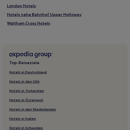
London Hotels
Hotels nahe Bahnhof Upper Holloway
Waltham Cross Hotels
Cheshunt: Hotels
Valley: Hotels
St. Mary's: Hotels
Hotels nahe U-Bahn-Station Woodford
Top-Reiseziele
Northaw: Hotels
Hotels in Deutschland
Epping Hotels
Hotels in den USA
Jubilee: Hotels
Hotels in Tschechien
Hotels nahe Forty Hall & Estate
Hotels in Österreich
Upshire: Hotels
Hotels in den Niederlanden
Church End: Hotels
Goffs Oak: Hotels
Hotels in Italien
Hotels nahe Bahnhof Enfield Town
Hotels in Schweden