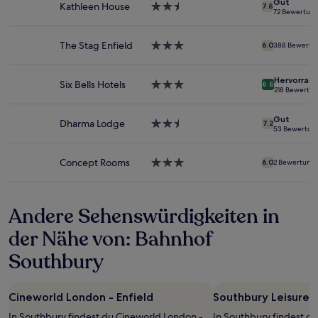
Gut
1 Übernachtung
Kathleen House
2.5-
7.8
72 Bewertun
von
Sterne-
2 Erwachsenen
Unterkunft
gefunden
The Stag Enfield
3.0-
6.0
388 Bewertu
wurde.
Sterne-
Preise
Unterkunft
Hervorrag
und
Six Bells Hotels
3.0-
8.8
218 Bewertu
Verfügbarkeiten
Sterne-
können
Unterkunft
Gut
sich
Dharma Lodge
2.5-
7.2
53 Bewertun
ändern.
Sterne-
Es
Unterkunft
können
Concept Rooms
3.0-
6.0
2 Bewertung
zusätzliche
Sterne-
Bedingungen
Unterkunft
gelten.
Andere Sehenswürdigkeiten in
der Nähe von: Bahnhof
Southbury
Cineworld London - Enfield
Southbury Leisure 
In Southbury findest du Cineworld London -
In Southbury findest d