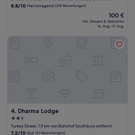
Unterkunft
8.8
8,8/10
Hervorragend
(218 Bewertungen)
von
Der
100 €
10,
Preis
Hervorragend,
inkl. Steuern & Gebühren
beträgt
16. Aug.–17. Aug.
(218
100 €
Bewertungen)
Dharma Lodge
Dharma Lodge
4. Dharma Lodge
2.5-
Sterne-
Turkey Street, 1,9 km von Bahnhof Southbury entfernt
Unterkunft
7.2
7,2/10
Gut
(53 Bewertungen)