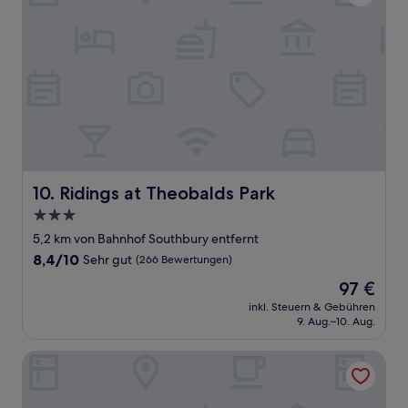
Ridings at Theobalds Park
10. Ridings at Theobalds Park
3.0-
Sterne-
5,2 km von Bahnhof Southbury entfernt
Unterkunft
8.4
8,4/10
Sehr gut
(266 Bewertungen)
von
Der
97 €
10,
Preis
Sehr
inkl. Steuern & Gebühren
beträgt
9. Aug.–10. Aug.
gut,
97 €
(266
Bewertungen)
The Royal Forest - A Heartwood Inn