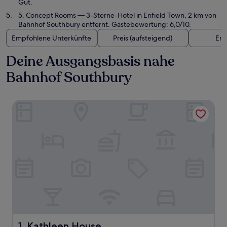
Gut.
5. Concept Rooms
— 3-Sterne-Hotel in Enfield Town, 2 km von
Bahnhof Southbury entfernt. Gästebewertung: 6,0/10.
Empfohlene Unterkünfte
Preis (aufsteigend)
Ent
Deine Ausgangsbasis nahe
Bahnhof Southbury
Kathleen House
Kathleen House
1. Kathleen House