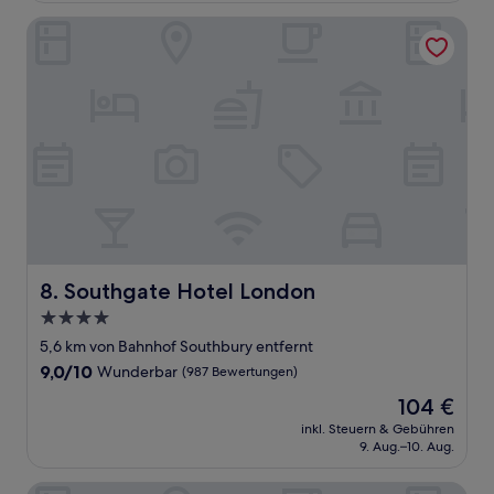
Bewertungen)
Southgate Hotel London
Southgate Hotel London
8. Southgate Hotel London
4.0-
Sterne-
5,6 km von Bahnhof Southbury entfernt
Unterkunft
9.0
9,0/10
Wunderbar
(987 Bewertungen)
von
Der
104 €
10,
Preis
Wunderbar,
inkl. Steuern & Gebühren
beträgt
9. Aug.–10. Aug.
(987
104 €
Bewertungen)
AMTD Dao by Dorsett Hornsey