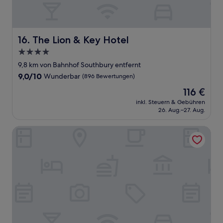
The Lion & Key Hotel
16. The Lion & Key Hotel
4.0-
Sterne-
9,8 km von Bahnhof Southbury entfernt
Unterkunft
9.0
9,0/10
Wunderbar
(896 Bewertungen)
von
Der
116 €
10,
Preis
Wunderbar,
inkl. Steuern & Gebühren
beträgt
26. Aug.–27. Aug.
(896
116 €
Bewertungen)
Woodford Hotel