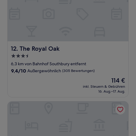
The Royal Oak
12. The Royal Oak
3.5-
Sterne-
6,3 km von Bahnhof Southbury entfernt
Unterkunft
9.4
9,4/10
Außergewöhnlich
(305 Bewertungen)
von
Der
114 €
10,
Preis
Außergewöhnlich,
inkl. Steuern & Gebühren
beträgt
16. Aug.–17. Aug.
(305
114 €
Bewertungen)
Delta Hotels by Marriott Waltham Abbey