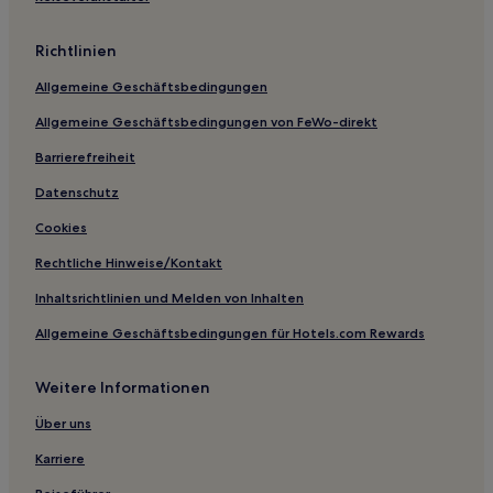
Aparthotels in London
Richtlinien
Ferienwohnungen in London
Allgemeine Geschäftsbedingungen
Hostels in London
Allgemeine Geschäftsbedingungen von FeWo-direkt
B&B in Tower Hamlets
Ferienwohnungen in Ilford
Barrierefreiheit
Aparthotels in Leather Lane
Datenschutz
Ferienwohnungen in Leather Lane
Cookies
Gasthöfe in England
Rechtliche Hinweise/Kontakt
Hostels in England
Inhaltsrichtlinien und Melden von Inhalten
Gasthäuser in England
Allgemeine Geschäftsbedingungen für Hotels.com Rewards
Ferienwohnungen in England
Weitere Informationen
Lgbtqia-Freundliche nahe Regent Street
Business nahe Brick Lane
Über uns
Hotels mit Küchenzeile nahe Brick Lane
Karriere
Hotels mit inbegriffenem Frühstück in England