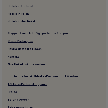
Hotels nahe London Stadium
Hotels in Portugal
Higham Hill: Hotels
Hotels in Polen
Woodside: Hotels
Hotels in der Türkei
Hotels nahe Wanstead Park
Support und häufig gestellte Fragen
Hotels nahe Bahnhof Manor Park
Chase: Hotels
Meine Buchungen
Nazeing Hotels
Häufig gestellte Fragen
Hotels nahe Bahnhof St James Street
Kontakt
Hotels nahe Angel Building
Eine Unterkunft bewerten
Ponders End: Hotels
Für Anbieter, Affliliate-Partner und Medien
West Finchley: Hotels
Affiliate-Partner-Programm
Gasthäuser in Portland Place
Ferienwohnungen in Portland Place
Presse
Gasthäuser in Newham
Bei uns werben
Gasthäuser in Brick Lane
Reiseveranstalter