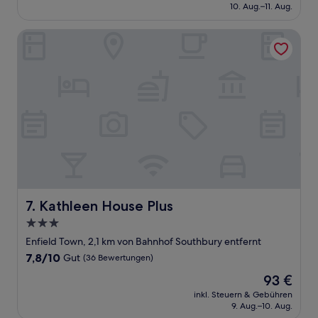
beträgt
10. Aug.–11. Aug.
488 €
Kathleen House Plus
Kathleen House Plus
7. Kathleen House Plus
3.0-
Sterne-
Enfield Town, 2,1 km von Bahnhof Southbury entfernt
Unterkunft
7.8
7,8/10
Gut
(36 Bewertungen)
von
Der
93 €
10,
Preis
Gut,
inkl. Steuern & Gebühren
beträgt
9. Aug.–10. Aug.
(36
93 €