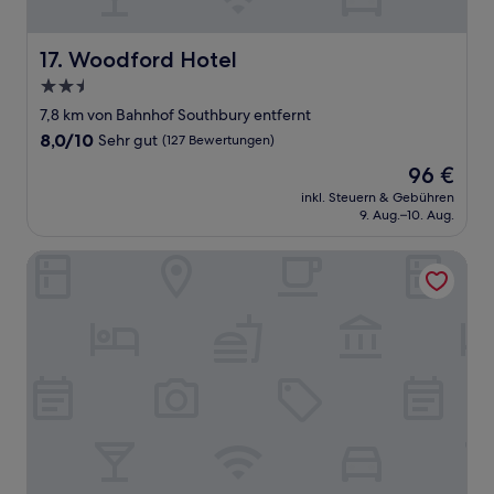
Woodford Hotel
17. Woodford Hotel
2.5-
Sterne-
7,8 km von Bahnhof Southbury entfernt
Unterkunft
8.0
8,0/10
Sehr gut
(127 Bewertungen)
von
Der
96 €
10,
Preis
Sehr
inkl. Steuern & Gebühren
beträgt
9. Aug.–10. Aug.
gut,
96 €
(127
Bewertungen)
Best Western London Highbury