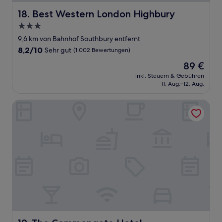
Best Western London Highbury
18. Best Western London Highbury
3.0-
Sterne-
9,6 km von Bahnhof Southbury entfernt
Unterkunft
8.2
8,2/10
Sehr gut
(1.002 Bewertungen)
von
Der
89 €
10,
Preis
Sehr
inkl. Steuern & Gebühren
beträgt
11. Aug.–12. Aug.
gut,
89 €
(1.002
Bewertungen)
The Commongate Hotel
The Commongate Hotel