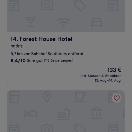
Forest House Hotel
14. Forest House Hotel
2.5-
Sterne-
5,7 km von Bahnhof Southbury entfernt
Unterkunft
8.4
8,4/10
Sehr gut
(118 Bewertungen)
von
Der
133 €
10,
Preis
Sehr
inkl. Steuern & Gebühren
beträgt
13. Aug.–14. Aug.
gut,
133 €
(118
Bewertungen)
Old Ridgeway Hotel