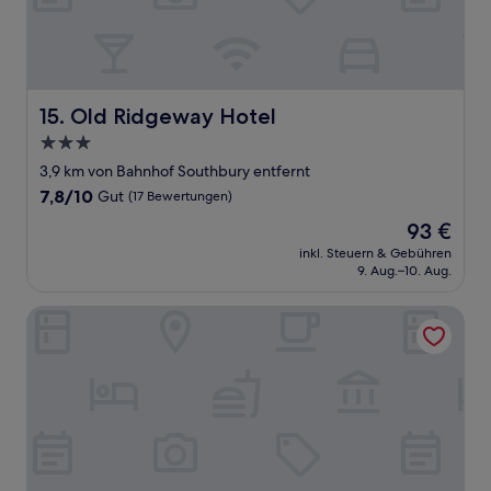
Old Ridgeway Hotel
15. Old Ridgeway Hotel
3.0-
Sterne-
3,9 km von Bahnhof Southbury entfernt
Unterkunft
7.8
7,8/10
Gut
(17 Bewertungen)
von
Der
93 €
10,
Preis
Gut,
inkl. Steuern & Gebühren
beträgt
9. Aug.–10. Aug.
(17
93 €
Bewertungen)
The Lion & Key Hotel