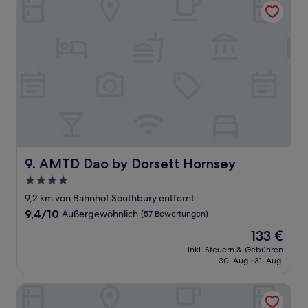
AMTD Dao by Dorsett Hornsey
9. AMTD Dao by Dorsett Hornsey
4.0-
Sterne-
9,2 km von Bahnhof Southbury entfernt
Unterkunft
9.4
9,4/10
Außergewöhnlich
(57 Bewertungen)
von
Der
133 €
10,
Preis
Außergewöhnlich,
inkl. Steuern & Gebühren
beträgt
30. Aug.–31. Aug.
(57
133 €
Bewertungen)
Ridings at Theobalds Park