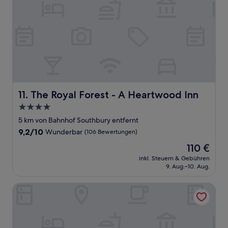
The Royal Forest - A Heartwood Inn
11. The Royal Forest - A Heartwood Inn
4.0-
Sterne-
5 km von Bahnhof Southbury entfernt
Unterkunft
9.2
9,2/10
Wunderbar
(106 Bewertungen)
von
Der
110 €
10,
Preis
Wunderbar,
inkl. Steuern & Gebühren
beträgt
9. Aug.–10. Aug.
(106
110 €
Bewertungen)
The Royal Oak