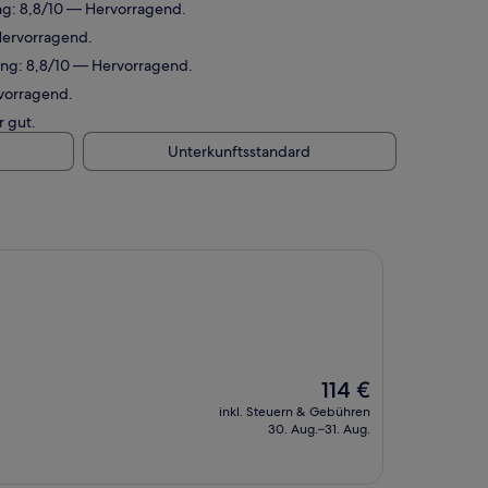
ng: 8,8/10 — Hervorragend.
Hervorragend.
ung: 8,8/10 — Hervorragend.
rvorragend.
r gut.
Unterkunftsstandard
Der
114 €
Preis
inkl. Steuern & Gebühren
beträgt
30. Aug.–31. Aug.
114 €