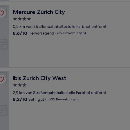
Mercure Zürich City
Mercure Zürich City
4.0-
Sterne-
0,5 km von Straßenbahnhaltestelle Farbhof entfernt
Unterkunft
8.6
8,6/10
Hervorragend
(739 Bewertungen)
von
10,
Hervorragend,
(739
Bewertungen)
ibis Zurich City West
ibis Zurich City West
3.0-
Sterne-
2,9 km von Straßenbahnhaltestelle Farbhof entfernt
Unterkunft
8.2
8,2/10
Sehr gut
(1.005 Bewertungen)
von
10,
Sehr
gut,
(1.005