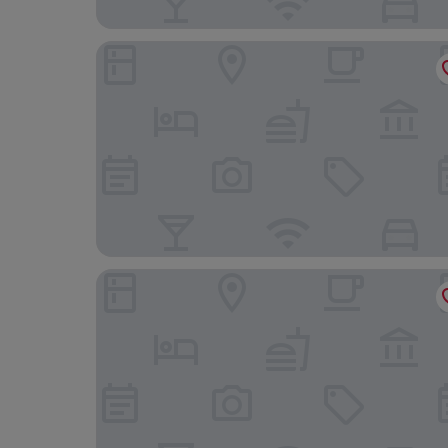
25hours Hotel Zurich West
Hotel Stoller