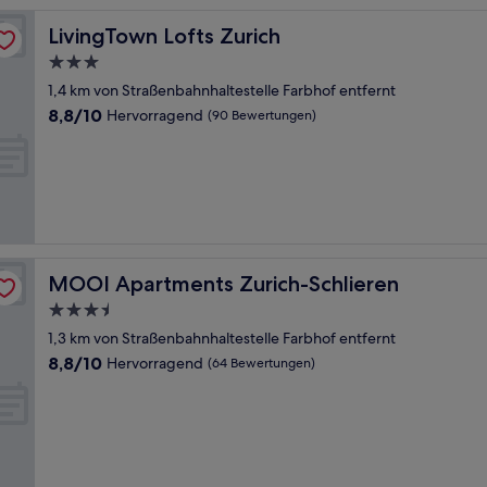
LivingTown Lofts Zurich
LivingTown Lofts Zurich
3.0-
Sterne-
1,4 km von Straßenbahnhaltestelle Farbhof entfernt
Unterkunft
8.8
8,8/10
Hervorragend
(90 Bewertungen)
von
10,
Hervorragend,
(90
Bewertungen)
MOOI Apartments Zurich-Schlieren
MOOI Apartments Zurich-Schlieren
3.5-
Sterne-
1,3 km von Straßenbahnhaltestelle Farbhof entfernt
Unterkunft
8.8
8,8/10
Hervorragend
(64 Bewertungen)
von
10,
Hervorragend,
(64
Bewertungen)