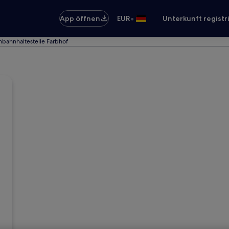
•
App öffnen
EUR
Unterkunft registr
nbahnhaltestelle Farbhof