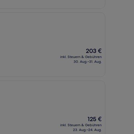
Der
203 €
Preis
inkl. Steuern & Gebühren
beträgt
30. Aug.–31. Aug.
203 €
Der
125 €
Preis
inkl. Steuern & Gebühren
beträgt
23. Aug.–24. Aug.