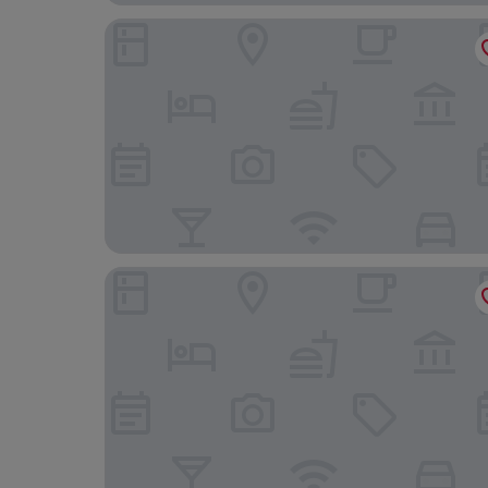
Mercure Zürich City
ibis Zurich City West