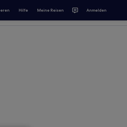
ieren
Hilfe
Meine Reisen
Anmelden