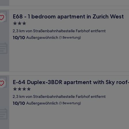
E68 - 1 bedroom apartment in Zurich West
E68 - 1 bedroom apartment in Zurich West
3.0-
Sterne-
2,3 km von Straßenbahnhaltestelle Farbhof entfernt
Unterkunft
10.0
10/10
Außergewöhnlich
(1 Bewertung)
von
10,
Außergewöhnlich,
(1
Bewertung)
ich West
E-64 Duplex-3BDR apartment with Sky roof-Zurich Wes
E-64 Duplex-3BDR apartment with Sky roof
4.0-
Sterne-
2,3 km von Straßenbahnhaltestelle Farbhof entfernt
Unterkunft
10.0
10/10
Außergewöhnlich
(1 Bewertung)
von
10,
Außergewöhnlich,
(1
Bewertung)