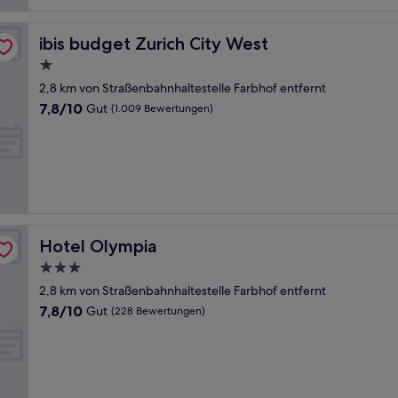
Bewertungen)
ibis budget Zurich City West
ibis budget Zurich City West
1.0-
Stern-
2,8 km von Straßenbahnhaltestelle Farbhof entfernt
Unterkunft
7.8
7,8/10
Gut
(1.009 Bewertungen)
von
10,
Gut,
(1.009
Bewertungen)
Hotel Olympia
Hotel Olympia
3.0-
Sterne-
2,8 km von Straßenbahnhaltestelle Farbhof entfernt
Unterkunft
7.8
7,8/10
Gut
(228 Bewertungen)
von
10,
Gut,
(228
Bewertungen)