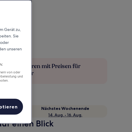
em Gerät zu,
eiten. Sie
 oder
rden unseren
n:
Mehr sparen mit Preisen für
Mitglieder
chern von oder
rbeleistung und
boten.
ptieren
Nächstes Wochenende
14. Aug. - 16. Aug.
uf einen Blick