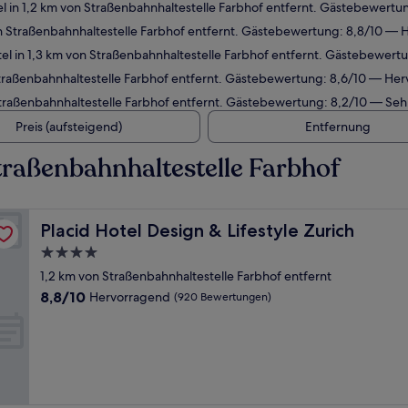
 in 1,2 km von Straßenbahnhaltestelle Farbhof entfernt. Gästebewertu
n Straßenbahnhaltestelle Farbhof entfernt. Gästebewertung: 8,8/10 — 
l in 1,3 km von Straßenbahnhaltestelle Farbhof entfernt. Gästebewert
traßenbahnhaltestelle Farbhof entfernt. Gästebewertung: 8,6/10 — He
traßenbahnhaltestelle Farbhof entfernt. Gästebewertung: 8,2/10 — Seh
Preis (aufsteigend)
Entfernung
raßenbahnhaltestelle Farbhof
Placid Hotel Design & Lifestyle Zurich
Placid Hotel Design & Lifestyle Zurich
4.0-
Sterne-
1,2 km von Straßenbahnhaltestelle Farbhof entfernt
Unterkunft
8.8
8,8/10
Hervorragend
(920 Bewertungen)
von
10,
Hervorragend,
(920
Bewertungen)