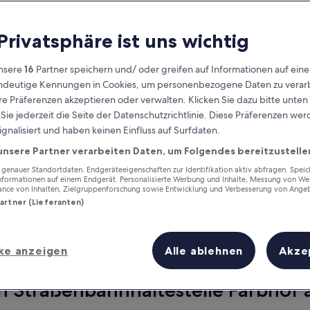
 Privatsphäre ist uns wichtig
nsere
16
Partner speichern und/ oder greifen auf Informationen auf ein
eindeutige Kennungen in Cookies, um personenbezogene Daten zu verarb
e Präferenzen akzeptieren oder verwalten. Klicken Sie dazu bitte unten
ie jederzeit die Seite der Datenschutzrichtlinie. Diese Präferenzen we
ignalisiert und haben keinen Einfluss auf Surfdaten.
unsere Partner verarbeiten Daten, um Folgendes bereitzustelle
Verdiene Prämien für jede
wahrgenommene Übernachtung
enauer Standortdaten. Endgeräteeigenschaften zur Identifikation aktiv abfragen. Spei
Informationen auf einem Endgerät. Personalisierte Werbung und Inhalte, Messung von We
ance von Inhalten, Zielgruppenforschung sowie Entwicklung und Verbesserung von Ange
Partner (Lieferanten)
ke anzeigen
Alle ablehnen
Akze
Morgen
Dieses Wochenende
7. Aug. - 8. Aug.
7. Aug. - 9. Aug.
n Straßenbahnhaltestelle Farbhof a