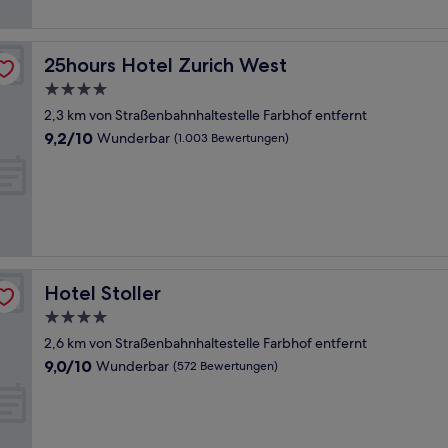
25hours Hotel Zurich West
25hours Hotel Zurich West
4.0-
Sterne-
2,3 km von Straßenbahnhaltestelle Farbhof entfernt
Unterkunft
9.2
9,2/10
Wunderbar
(1.003 Bewertungen)
von
10,
Wunderbar,
(1.003
Bewertungen)
Hotel Stoller
Hotel Stoller
4.0-
Sterne-
2,6 km von Straßenbahnhaltestelle Farbhof entfernt
Unterkunft
9.0
9,0/10
Wunderbar
(572 Bewertungen)
von
10,
Wunderbar,
(572