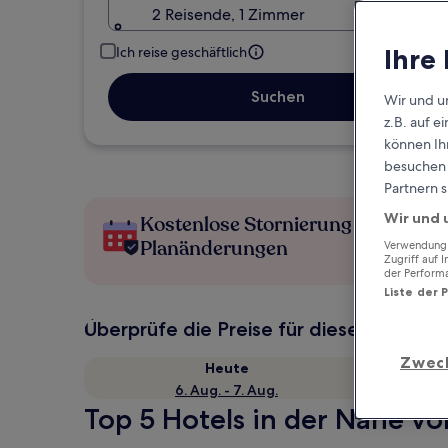
2 Reisende, 1 Zimmer
Ihre
Ich reise geschäftlich
Suchen
Wir und u
z.B. auf 
können Ihr
besuchen S
Partnern s
Wir und 
Kostenlose Stornierung bei
Planänderungen
Verwendung g
Zugriff auf 
der Perform
Liste der 
Überprüfe die Preise für diese Daten
Zwec
Heute
6. Aug. - 7. Aug.
Top 5 Hotels in der Nähe vo