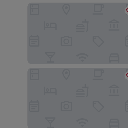
LivingTown Lofts Zurich
MOOI Apartments Zurich-Schlieren