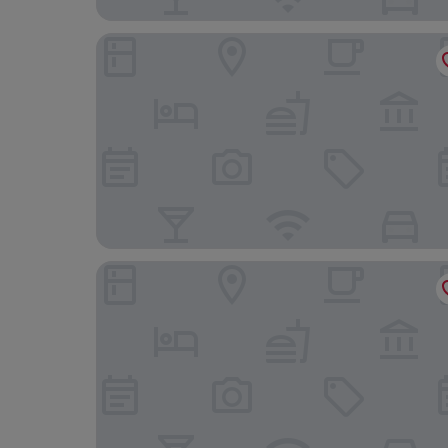
E68 - 1 bedroom apartment in Zurich West
E-64 Duplex-3BDR apartment with Sky roof-Zur