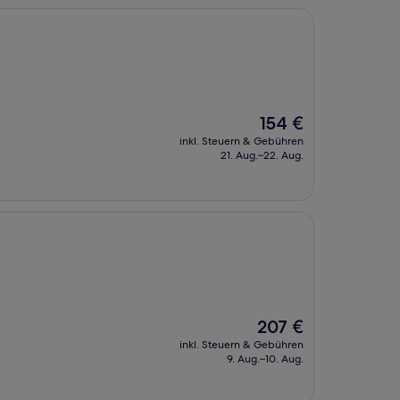
Der
154 €
Preis
inkl. Steuern & Gebühren
beträgt
21. Aug.–22. Aug.
154 €
Der
207 €
Preis
inkl. Steuern & Gebühren
beträgt
9. Aug.–10. Aug.
207 €