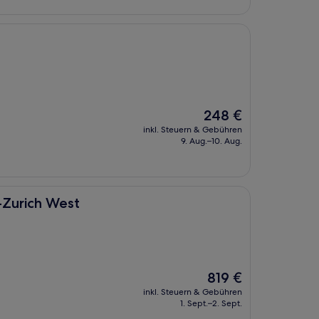
Der
248 €
Preis
inkl. Steuern & Gebühren
beträgt
9. Aug.–10. Aug.
248 €
t
-Zurich West
Der
819 €
Preis
inkl. Steuern & Gebühren
beträgt
1. Sept.–2. Sept.
819 €