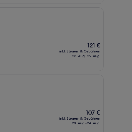
Der
121 €
Preis
inkl. Steuern & Gebühren
beträgt
28. Aug.–29. Aug.
121 €
Der
107 €
Preis
inkl. Steuern & Gebühren
beträgt
23. Aug.–24. Aug.
107 €