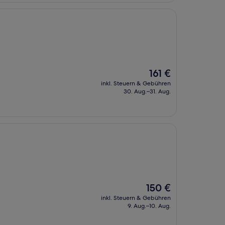
Der
161 €
Preis
inkl. Steuern & Gebühren
beträgt
30. Aug.–31. Aug.
161 €
Der
150 €
Preis
inkl. Steuern & Gebühren
beträgt
9. Aug.–10. Aug.
150 €