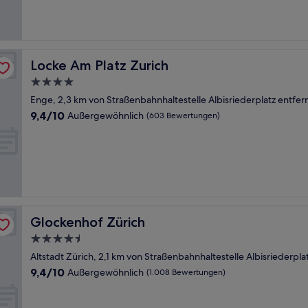
(20
Bewertungen)
Locke Am Platz Zurich
Locke Am Platz Zurich
4.0-
Sterne-
Enge, 2,3 km von Straßenbahnhaltestelle Albisriederplatz entfer
Unterkunft
9.4
9,4/10
Außergewöhnlich
(603 Bewertungen)
von
10,
Außergewöhnlich,
(603
Bewertungen)
Glockenhof Zürich
Glockenhof Zürich
4.5-
Sterne-
Altstadt Zürich, 2,1 km von Straßenbahnhaltestelle Albisriederpla
Unterkunft
9.4
9,4/10
Außergewöhnlich
(1.008 Bewertungen)
von
10,