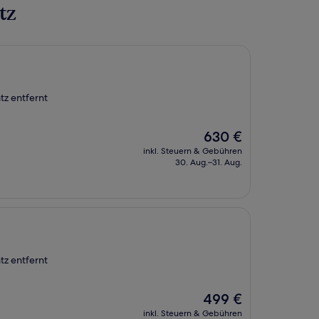
tz
tz entfernt
Der
630 €
Preis
inkl. Steuern & Gebühren
beträgt
30. Aug.–31. Aug.
630 €
tz entfernt
Der
499 €
Preis
inkl. Steuern & Gebühren