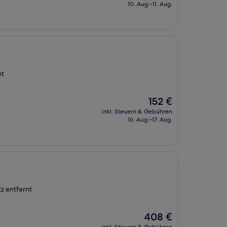
beträgt
10. Aug.–11. Aug.
499 €
nt
Der
152 €
Preis
inkl. Steuern & Gebühren
beträgt
16. Aug.–17. Aug.
152 €
tz entfernt
Der
408 €
Preis