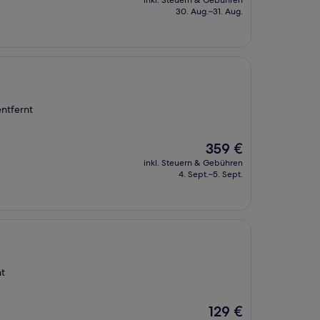
inkl. Steuern & Gebühren
beträgt
30. Aug.–31. Aug.
408 €
entfernt
Der
359 €
Preis
inkl. Steuern & Gebühren
beträgt
4. Sept.–5. Sept.
359 €
nt
Der
129 €