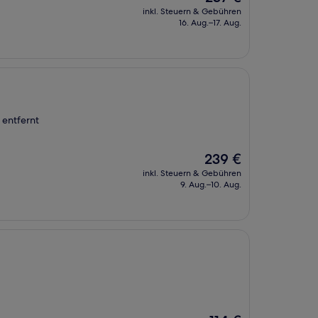
Preis
inkl. Steuern & Gebühren
beträgt
16. Aug.–17. Aug.
237 €
 entfernt
Der
239 €
Preis
inkl. Steuern & Gebühren
beträgt
9. Aug.–10. Aug.
239 €