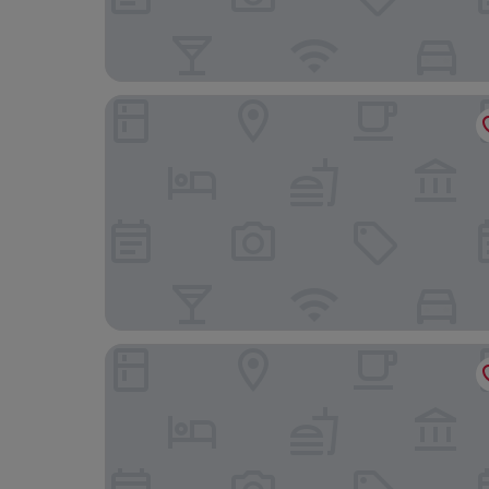
Storchen Zurich
Engimatt City & Garden Hotel