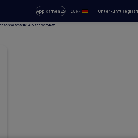
•
App öffnen
EUR
Unterkunft registr
bahnhaltestelle Albisriederplatz