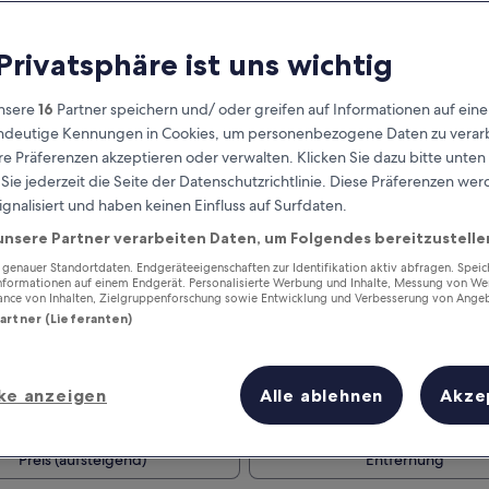
 Privatsphäre ist uns wichtig
nsere
16
Partner speichern und/ oder greifen auf Informationen auf ein
eindeutige Kennungen in Cookies, um personenbezogene Daten zu verarb
e Präferenzen akzeptieren oder verwalten. Klicken Sie dazu bitte unten
ie jederzeit die Seite der Datenschutzrichtlinie. Diese Präferenzen we
ignalisiert und haben keinen Einfluss auf Surfdaten.
unsere Partner verarbeiten Daten, um Folgendes bereitzustelle
Verdiene Prämien für jede
wahrgenommene Übernachtung
enauer Standortdaten. Endgeräteeigenschaften zur Identifikation aktiv abfragen. Spei
Informationen auf einem Endgerät. Personalisierte Werbung und Inhalte, Messung von We
ance von Inhalten, Zielgruppenforschung sowie Entwicklung und Verbesserung von Ange
Partner (Lieferanten)
ke anzeigen
Alle ablehnen
Akze
Morgen
Dieses Wochenende
7. Aug. - 8. Aug.
7. Aug. - 9. Aug.
Preis (aufsteigend)
Entfernung