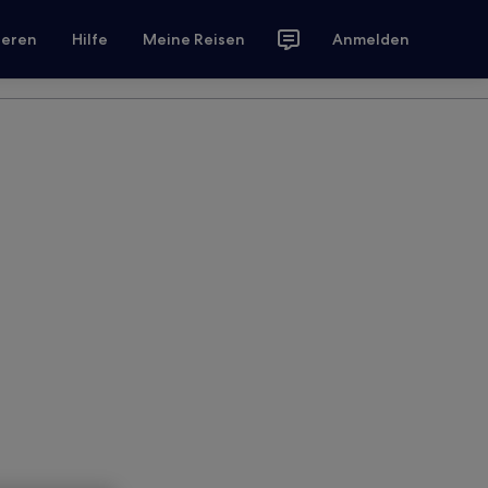
ieren
Hilfe
Meine Reisen
Anmelden