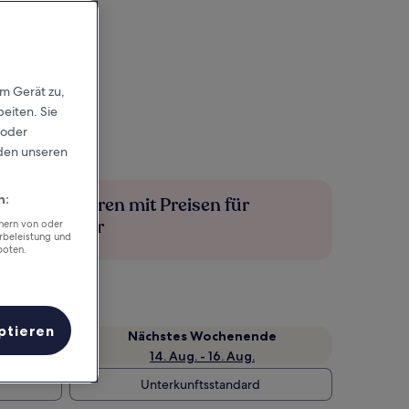
em Gerät zu,
eiten. Sie
 oder
rden unseren
n:
Mehr sparen mit Preisen für
Mitglieder
chern von oder
rbeleistung und
boten.
ptieren
Nächstes Wochenende
14. Aug. - 16. Aug.
Unterkunftsstandard