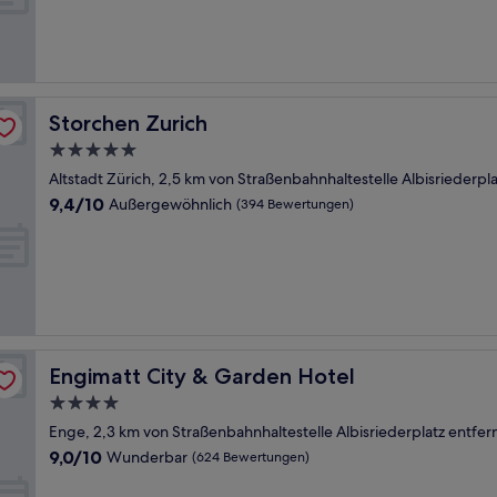
Wunderbar,
(1.010
Bewertungen)
Storchen Zurich
Storchen Zurich
5.0-
Sterne-
Altstadt Zürich, 2,5 km von Straßenbahnhaltestelle Albisriederpla
Unterkunft
9.4
9,4/10
Außergewöhnlich
(394 Bewertungen)
von
10,
Außergewöhnlich,
(394
Bewertungen)
Engimatt City & Garden Hotel
Engimatt City & Garden Hotel
4.0-
Sterne-
Enge, 2,3 km von Straßenbahnhaltestelle Albisriederplatz entfer
Unterkunft
9.0
9,0/10
Wunderbar
(624 Bewertungen)
von
10,