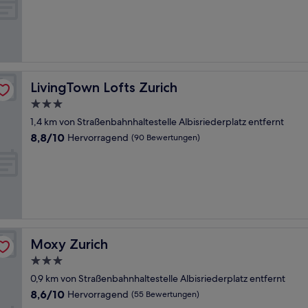
10,
Hervorragend,
(919
Bewertungen)
LivingTown Lofts Zurich
LivingTown Lofts Zurich
3.0-
Sterne-
1,4 km von Straßenbahnhaltestelle Albisriederplatz entfernt
Unterkunft
8.8
8,8/10
Hervorragend
(90 Bewertungen)
von
10,
Hervorragend,
(90
Bewertungen)
Moxy Zurich
Moxy Zurich
3.0-
Sterne-
0,9 km von Straßenbahnhaltestelle Albisriederplatz entfernt
Unterkunft
8.6
8,6/10
Hervorragend
(55 Bewertungen)
von