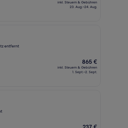
Preis
inkl. Steuern & Gebühren
beträgt
23. Aug.–24. Aug.
129 €
tz entfernt
Der
865 €
Preis
inkl. Steuern & Gebühren
beträgt
1. Sept.–2. Sept.
865 €
nt
Der
237 €