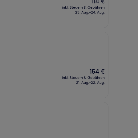
Der
114 €
Preis
inkl. Steuern & Gebühren
beträgt
23. Aug.–24. Aug.
114 €
Der
154 €
Preis
inkl. Steuern & Gebühren
beträgt
21. Aug.–22. Aug.
154 €