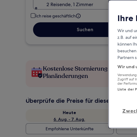
2 Reisende, 1 Zimmer
Ihre
Ich reise geschäftlich
Suchen
Wir und u
z.B. auf 
können Ihr
besuchen S
Partnern s
Wir und 
Kostenlose Stornierung bei
Planänderungen
Verwendung g
Zugriff auf 
der Perform
Liste der 
Überprüfe die Preise für diese Daten
Zwec
Heute
6. Aug. - 7. Aug.
Empfohlene Unterkünfte