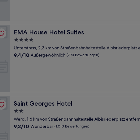
Außergewöhnlich,
(1.008
Bewertungen)
EMA House Hotel Suites
EMA House Hotel Suites
4.0-
Sterne-
Unterstrass, 2,3 km von Straßenbahnhaltestelle Albisriederplatz 
Unterkunft
9.4
9,4/10
Außergewöhnlich
(793 Bewertungen)
von
10,
Außergewöhnlich,
(793
Bewertungen)
Saint Georges Hotel
Saint Georges Hotel
2.0-
Sterne-
Werd, 1,6 km von Straßenbahnhaltestelle Albisriederplatz entfer
Unterkunft
9.2
9,2/10
Wunderbar
(1.010 Bewertungen)
von
10,