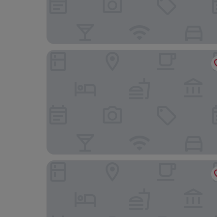
LivingTown Lofts Zurich
Moxy Zurich