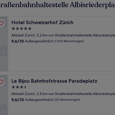
raßenbahnhaltestelle Albisriederpla
Hotel Schweizerhof Zürich
Hotel Schweizerhof Zürich
5.0-
Sterne-
Altstadt Zürich, 2,2 km von Straßenbahnhaltestelle Albisriederpla
Unterkunft
9.6
9,6/10
Außergewöhnlich
(1.002 Bewertungen)
von
10,
Außergewöhnlich,
(1.002
Bewertungen)
Le Bijou Bahnhofstrasse Paradeplatz
Le Bijou Bahnhofstrasse Paradeplatz
3.5-
Sterne-
Altstadt Zürich, 2,5 km von Straßenbahnhaltestelle Albisriederpla
Unterkunft
9.6
9,6/10
Außergewöhnlich
(20 Bewertungen)
von
10,
Außergewöhnlich,