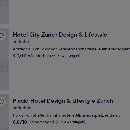
Wunderbar,
(624
Bewertungen)
Hotel City Zürich Design & Lifestyle
Hotel City Zürich Design & Lifestyle
3.5-
Sterne-
Altstadt Zürich, 2 km von Straßenbahnhaltestelle Albisriederplatz
Unterkunft
9.0
9,0/10
Wunderbar
(881 Bewertungen)
von
10,
Wunderbar,
(881
Bewertungen)
Placid Hotel Design & Lifestyle Zurich
Placid Hotel Design & Lifestyle Zurich
4.0-
Sterne-
1,5 km von Straßenbahnhaltestelle Albisriederplatz entfernt
Unterkunft
8.8
8,8/10
Hervorragend
(919 Bewertungen)
von