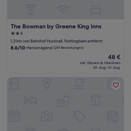
The Bowman by Greene King Inns
The Bowman by Greene King Inns
2.5-
Sterne-
1,3 km von Bahnhof Hucknall, Nottingham entfernt
Unterkunft
8.6
8,6/10
Hervorragend
(251 Bewertungen)
von
Der
48 €
10,
Preis
Hervorragend,
inkl. Steuern & Gebühren
beträgt
30. Aug.–31. Aug.
(251
48 €
Bewertungen)
The Station Hotel