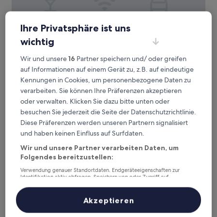
Ihre Privatsphäre ist uns
The Station Hotel
The Station Hotel
wichtig
2.5-
Sterne-
0,1 km von Bahnhof Hucknall, Nottingham entfernt
Wir und unsere
16
Partner speichern und/ oder greifen
Unterkunft
7.4
7,4/10
Gut
(118 Bewertungen)
auf Informationen auf einem Gerät zu, z.B. auf eindeutige
von
Der
Kennungen in Cookies, um personenbezogene Daten zu
69 €
10,
Preis
verarbeiten. Sie können Ihre Präferenzen akzeptieren
Gut,
inkl. Steuern & Gebühren
beträgt
11. Aug.–12. Aug.
(118
oder verwalten. Klicken Sie dazu bitte unten oder
69 €
Bewertungen)
besuchen Sie jederzeit die Seite der Datenschutzrichtlinie.
mour Hotel
Diese Präferenzen werden unseren Partnern signalisiert
und haben keinen Einfluss auf Surfdaten.
Wir und unsere Partner verarbeiten Daten, um
Folgendes bereitzustellen:
Verwendung genauer Standortdaten. Endgeräteeigenschaften zur
Identifikation aktiv abfragen. Speichern von oder Zugriff auf
Informationen auf einem Endgerät. Personalisierte Werbung und
Inhalte, Messung von Werbeleistung und der Performance von Inhalten,
Zielgruppenforschung sowie Entwicklung und Verbesserung von
Akzeptieren
Angeboten.
Liste der Partner (Lieferanten)