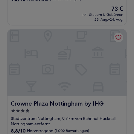
von
Der
73 €
10,
Preis
Wunderbar,
inkl. Steuern & Gebühren
beträgt
23. Aug.–24. Aug.
(957
73 €
Bewertungen)
Crowne Plaza Nottingham by IHG
Crowne Plaza Nottingham by IHG
Crowne Plaza Nottingham by IHG
4.0-
Sterne-
Stadtzentrum Nottingham, 9,7 km von Bahnhof Hucknall,
Unterkunft
Nottingham entfernt
8.8
8,8/10
Hervorragend
(1.002 Bewertungen)