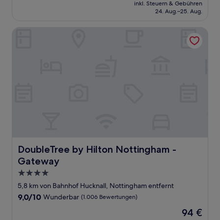
Preis
Hervorragend,
inkl. Steuern & Gebühren
beträgt
24. Aug.–25. Aug.
(155
90 €
Bewertungen)
DoubleTree by Hilton Nottingham - Gateway
DoubleTree by Hilton Nottingham - Gateway
DoubleTree by Hilton Nottingham -
Gateway
4.0-
Sterne-
5,8 km von Bahnhof Hucknall, Nottingham entfernt
Unterkunft
9.0
9,0/10
Wunderbar
(1.006 Bewertungen)
von
Der
94 €
10,
Preis