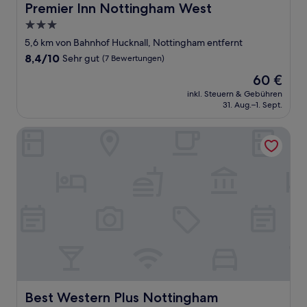
Premier Inn Nottingham West
Premier Inn Nottingham West
3.0-
Sterne-
5,6 km von Bahnhof Hucknall, Nottingham entfernt
Unterkunft
8.4
8,4/10
Sehr gut
(7 Bewertungen)
von
Der
60 €
10,
Preis
Sehr
inkl. Steuern & Gebühren
beträgt
31. Aug.–1. Sept.
gut,
60 €
(7
Bewertungen)
Best Western Plus Nottingham Westminster Hotel
Best Western Plus Nottingham Westminster Hotel
Best Western Plus Nottingham