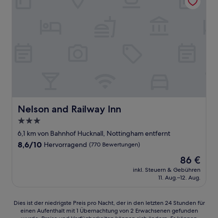
Nelson and Railway Inn
Nelson and Railway Inn
3.0-
Sterne-
6,1 km von Bahnhof Hucknall, Nottingham entfernt
Unterkunft
8.6
8,6/10
Hervorragend
(770 Bewertungen)
von
Der
86 €
10,
Preis
Hervorragend,
inkl. Steuern & Gebühren
beträgt
11. Aug.–12. Aug.
(770
86 €
Bewertungen)
Dies
Dies ist der niedrigste Preis pro Nacht, der in den letzten 24 Stunden für
einen Aufenthalt mit 1 Übernachtung von 2 Erwachsenen gefunden
ist