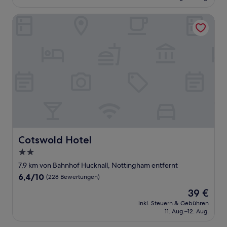
49 €
Bewertungen)
Cotswold Hotel
Cotswold Hotel
Cotswold Hotel
2.0-
Sterne-
7,9 km von Bahnhof Hucknall, Nottingham entfernt
Unterkunft
6.4
6,4/10
(228 Bewertungen)
von
Der
39 €
10,
Preis
(228
inkl. Steuern & Gebühren
beträgt
11. Aug.–12. Aug.
Bewertungen)
39 €