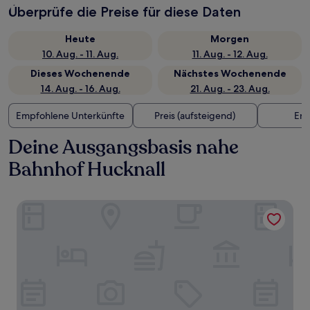
Überprüfe die Preise für diese Daten
Heute
Morgen
10. Aug. - 11. Aug.
11. Aug. - 12. Aug.
Dieses Wochenende
Nächstes Wochenende
14. Aug. - 16. Aug.
21. Aug. - 23. Aug.
Empfohlene Unterkünfte
Preis (aufsteigend)
Ent
Deine Ausgangsbasis nahe
Bahnhof Hucknall
The Bowman by Greene King Inns