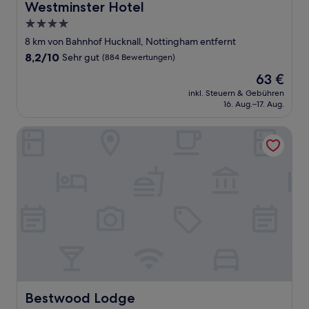
Westminster Hotel
4.0-
Sterne-
8 km von Bahnhof Hucknall, Nottingham entfernt
Unterkunft
8.2
8,2/10
Sehr gut
(884 Bewertungen)
von
Der
63 €
10,
Preis
Sehr
inkl. Steuern & Gebühren
beträgt
16. Aug.–17. Aug.
gut,
63 €
(884
Bewertungen)
Bestwood Lodge
Bestwood Lodge
Bestwood Lodge