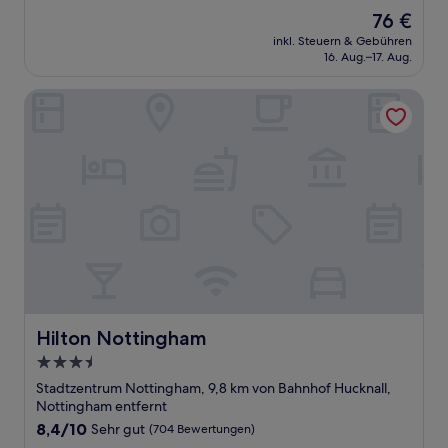
von
Der
76 €
10,
Preis
Hervorragend,
inkl. Steuern & Gebühren
beträgt
16. Aug.–17. Aug.
(1.002
76 €
Bewertungen)
Hilton Nottingham
Hilton Nottingham
Hilton Nottingham
3.5-
Sterne-
Stadtzentrum Nottingham, 9,8 km von Bahnhof Hucknall,
Unterkunft
Nottingham entfernt
8.4
8,4/10
Sehr gut
(704 Bewertungen)
von