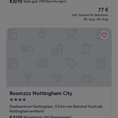
8.0
8,0/10
Sehr gut
(788 Bewertungen)
von
Der
77 €
10,
Preis
Sehr
inkl. Steuern & Gebühren
beträgt
28. Aug.–29. Aug.
gut,
77 €
(788
Bewertungen)
Roomzzz Nottingham City
Roomzzz Nottingham City
Roomzzz Nottingham City
4.0-
Sterne-
Stadtzentrum Nottingham, 9,5 km von Bahnhof Hucknall,
Unterkunft
Nottingham entfernt
9.2
9,2/10
Wunderbar
(957 Bewertungen)