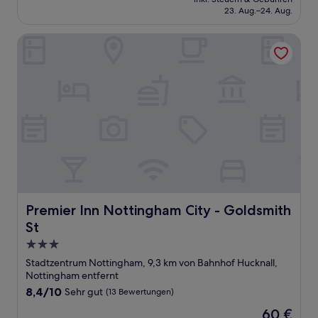
beträgt
23. Aug.–24. Aug.
(16
60 €
Bewertungen)
Premier Inn Nottingham City - Goldsmith St
Premier Inn Nottingham City - Goldsmith St
Premier Inn Nottingham City - Goldsmith
St
3.0-
Sterne-
Stadtzentrum Nottingham, 9,3 km von Bahnhof Hucknall,
Unterkunft
Nottingham entfernt
8.4
8,4/10
Sehr gut
(13 Bewertungen)
von
Der
60 €
10,