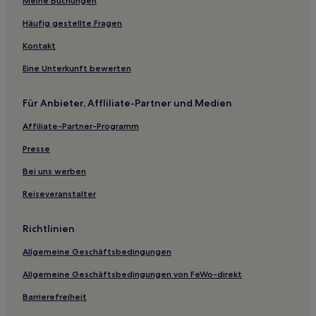
Familien in Oakham
Meine Buchungen
Familien in Chesterfield
Häufig gestellte Fragen
Hotels mit Parkplatz in Quarnford
Kontakt
Haustierfreundliche in Doncaster
Eine Unterkunft bewerten
Golf in Doncaster
Für Anbieter, Affliliate-Partner und Medien
Haustierfreundliche in Leicester
Affiliate-Partner-Programm
Hotels mit Parkplatz in Castle Bromwich
Hotels mit Küchenzeile in Rotherham
Presse
Familien in Rotherham
Bei uns werben
Haustierfreundliche in Derby
Reiseveranstalter
Familien in Nottingham
Richtlinien
Hotels mit Fitnessbereich in Nottingham
Allgemeine Geschäftsbedingungen
Business in Sheffield
Allgemeine Geschäftsbedingungen von FeWo-direkt
Hotels mit Parkplatz in Sheffield
Familien in Sheffield
Barrierefreiheit