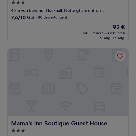
3.0-
Sterne-
4 km von Bahnhof Hucknall, Nottingham entfernt
Unterkunft
7.6
7,6/10
Gut
(410 Bewertungen)
von
Der
92 €
10,
Preis
Gut,
inkl. Steuern & Gebühren
beträgt
16. Aug.–17. Aug.
(410
92 €
Bewertungen)
Mama's Inn Boutique Guest House
Mama's Inn Boutique Guest House
Mama's Inn Boutique Guest House
3.0-