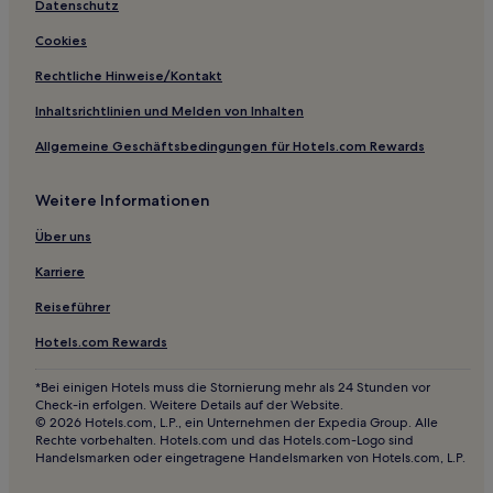
Haustierfreundliche in Sheffield
Datenschutz
Lgbtqia-Freundliche in Sheffield
Cookies
Golf in Sutton Coldfield
Rechtliche Hinweise/Kontakt
Familien in Sutton Coldfield
Inhaltsrichtlinien und Melden von Inhalten
Mansfield Hotels
Allgemeine Geschäftsbedingungen für Hotels.com Rewards
Lambley Hotels
Weitere Informationen
Lowdham Hotels
Newark and Sherwood District: Hotels
Über uns
Kelham Hotels
Karriere
Middleton Hotels
Reiseführer
Kimberley Hotels
Hotels.com Rewards
Bezirk Chesterfield: Hotels
*Bei einigen Hotels muss die Stornierung mehr als 24 Stunden vor
Sneinton: Hotels
Check-in erfolgen. Weitere Details auf der Website.
© 2026 Hotels.com, L.P., ein Unternehmen der Expedia Group. Alle
Derby Hotels
Rechte vorbehalten. Hotels.com und das Hotels.com-Logo sind
Handelsmarken oder eingetragene Handelsmarken von Hotels.com, L.P.
Castle Donington Hotels