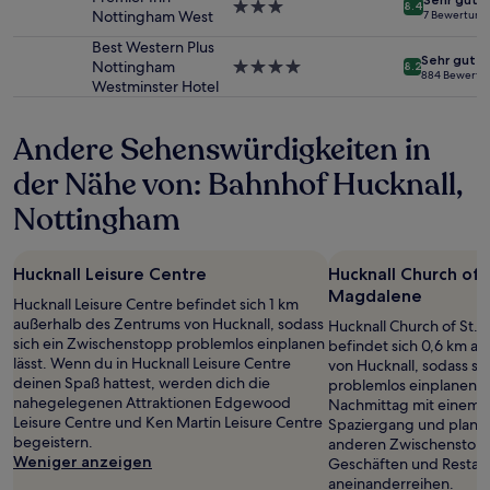
3.0-
Es
8.4
Nottingham West
7 Bewertung
Sterne-
können
Unterkunft
zusätzliche
Best Western Plus
Sehr gut
Bedingungen
Nottingham
4.0-
8.2
884 Bewertu
gelten.
Westminster Hotel
Sterne-
Unterkunft
Andere Sehenswürdigkeiten in
der Nähe von: Bahnhof Hucknall,
Nottingham
Hucknall Leisure Centre
Hucknall Church of 
Magdalene
Hucknall Leisure Centre befindet sich 1 km
außerhalb des Zentrums von Hucknall, sodass
Hucknall Church of St.
sich ein Zwischenstopp problemlos einplanen
befindet sich 0,6 km a
lässt. Wenn du in Hucknall Leisure Centre
von Hucknall, sodass s
deinen Spaß hattest, werden dich die
problemlos einplanen l
nahegelegenen Attraktionen Edgewood
Nachmittag mit einem 
Leisure Centre und Ken Martin Leisure Centre
Spaziergang und plane
begeistern.
anderen Zwischenstopp 
Weniger anzeigen
Geschäften und Restaura
aneinanderreihen.