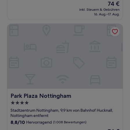
Der
74 €
10,
Preis
Sehr
inkl. Steuern & Gebühren
beträgt
16. Aug.–17. Aug.
gut,
74 €
(704
Bewertungen)
Park Plaza Nottingham
Park Plaza Nottingham
Park Plaza Nottingham
4.0-
Sterne-
Stadtzentrum Nottingham, 9,9 km von Bahnhof Hucknall,
Unterkunft
Nottingham entfernt
8.8
8,8/10
Hervorragend
(1.008 Bewertungen)
von