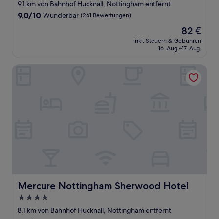
Sterne-
9,1 km von Bahnhof Hucknall, Nottingham entfernt
Unterkunft
9.0
9,0/10
Wunderbar
(261 Bewertungen)
von
Der
82 €
10,
Preis
Wunderbar,
inkl. Steuern & Gebühren
beträgt
16. Aug.–17. Aug.
(261
82 €
Bewertungen)
Mercure Nottingham Sherwood Hotel
Mercure Nottingham Sherwood Hotel
Mercure Nottingham Sherwood Hotel
4.0-
Sterne-
8,1 km von Bahnhof Hucknall, Nottingham entfernt
Unterkunft