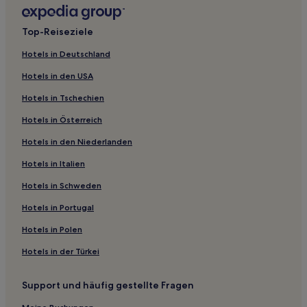
Haustierfreundliche in Buxton
Hotels mit Parkplatz in Woodhall Spa
Top-Reiseziele
Hotels mit Parkplatz in Oakamoor
Hotels in Deutschland
Hotels mit inbegriffenem Frühstück in Derbyshire
Hotels in den USA
Luxus in Derbyshire
Hotels in Tschechien
Haustierfreundliche in Stafford
Hotels in Österreich
Hotels mit Parkplatz in Stafford
Hotels in den Niederlanden
Haustierfreundliche in Taddington
Luxus in East Midlands
Hotels in Italien
Golf in Stoke-on-Trent
Hotels in Schweden
Haustierfreundliche in Stoke-on-Trent
Hotels in Portugal
Familien in Stoke-on-Trent
Hotels in Polen
Business in Coventry
Hotels in der Türkei
Haustierfreundliche in Coventry
Support und häufig gestellte Fragen
Haustierfreundliche in Oakham