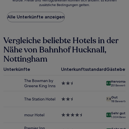
wurde. Preise und Verfügbarkeiten können sich ändern. Es können
der
zusätzliche Bedingungen gelten.
niedrigste
Preis
Alle Unterkünfte anzeigen
pro
Nacht,
der
in
Vergleiche beliebte Hotels in der
den
letzten
Nähe von Bahnhof Hucknall,
24 Stunden
für
Nottingham
einen
Aufenthalt
mit
Unterkünfte
Unterkunftsstandard
Gästebew
1 Übernachtung
von
The Bowman by
Hervorrag
2.5-
8.6
2 Erwachsenen
Greene King Inns
251 Bewertu
Sterne-
gefunden
Unterkunft
wurde.
Gut
The Station Hotel
2.5-
7.4
Preise
118 Bewertu
Sterne-
und
Unterkunft
Verfügbarkeiten
Sehr gut
mour Hotel
4.5-
können
8.0
1.004 Bewer
Sterne-
sich
Unterkunft
ändern.
Premier Inn
Sehr gut