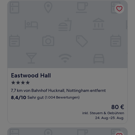
Eastwood Hall
Eastwood Hall
Eastwood Hall
4.0-
Sterne-
7,7 km von Bahnhof Hucknall, Nottingham entfernt
Unterkunft
8.4
8,4/10
Sehr gut
(1.004 Bewertungen)
von
Der
80 €
10,
Preis
Sehr
inkl. Steuern & Gebühren
beträgt
24. Aug.–25. Aug.
gut,
80 €
(1.004
Bewertungen)
Nelson and Railway Inn