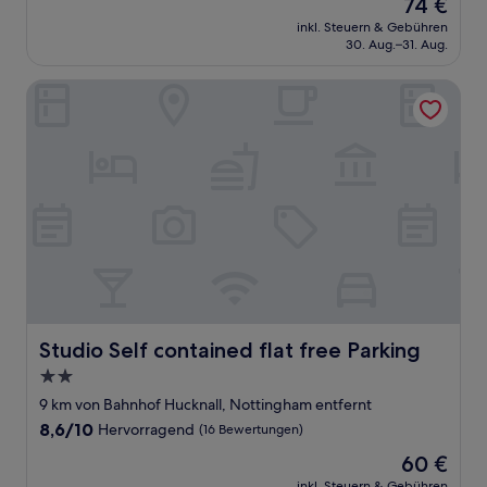
Der
74 €
10,
Preis
Hervorragend,
inkl. Steuern & Gebühren
beträgt
30. Aug.–31. Aug.
(1.008
74 €
Bewertungen)
Studio Self contained flat free Parking
Studio Self contained flat free Parking
Studio Self contained flat free Parking
2.0-
Sterne-
9 km von Bahnhof Hucknall, Nottingham entfernt
Unterkunft
8.6
8,6/10
Hervorragend
(16 Bewertungen)
von
Der
60 €
10,
Preis
Hervorragend,
inkl. Steuern & Gebühren