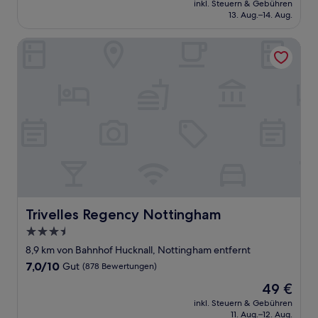
Wunderbar,
inkl. Steuern & Gebühren
beträgt
13. Aug.–14. Aug.
(1.006
94 €
Bewertungen)
Trivelles Regency Nottingham
Trivelles Regency Nottingham
Trivelles Regency Nottingham
3.5-
Sterne-
8,9 km von Bahnhof Hucknall, Nottingham entfernt
Unterkunft
7.0
7,0/10
Gut
(878 Bewertungen)
von
Der
49 €
10,
Preis
Gut,
inkl. Steuern & Gebühren
beträgt
11. Aug.–12. Aug.
(878