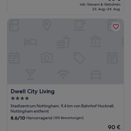
Preis
Sehr
inkl. Steuern & Gebühren
beträgt
23. Aug.–24. Aug.
gut,
60 €
(13
Bewertungen)
Dwell City Living
Dwell City Living
Dwell City Living
4.0-
Sterne-
Stadtzentrum Nottingham, 9,4 km von Bahnhof Hucknall,
Unterkunft
Nottingham entfernt
8.6
8,6/10
Hervorragend
(155 Bewertungen)
von
Der
90 €
10,