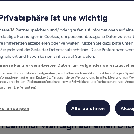
 Privatsphäre ist uns wichtig
nsere
16
Partner speichern und/ oder greifen auf Informationen auf ein
eindeutige Kennungen in Cookies, um personenbezogene Daten zu verarb
e Präferenzen akzeptieren oder verwalten. Klicken Sie dazu bitte unten
ie jederzeit die Seite der Datenschutzrichtlinie. Diese Präferenzen we
ignalisiert und haben keinen Einfluss auf Surfdaten.
unsere Partner verarbeiten Daten, um Folgendes bereitzustelle
Verdiene Prämien für jede
wahrgenommene Übernachtung
enauer Standortdaten. Endgeräteeigenschaften zur Identifikation aktiv abfragen. Spei
Informationen auf einem Endgerät. Personalisierte Werbung und Inhalte, Messung von We
ance von Inhalten, Zielgruppenforschung sowie Entwicklung und Verbesserung von Ange
Partner (Lieferanten)
ke anzeigen
Alle ablehnen
Akze
Morgen
Dieses Wochenende
7. Aug. - 8. Aug.
7. Aug. - 9. Aug.
on Bahnhof Wantagh auf einen Blic