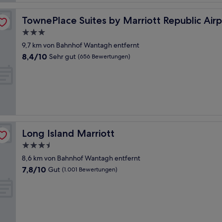
Long Island
TownePlace Suites by Marriott Republic Airport Long Is
TownePlace Suites by Marriott Republic Airp
3.0-
Sterne-
9,7 km von Bahnhof Wantagh entfernt
Unterkunft
8.4
8,4/10
Sehr gut
(656 Bewertungen)
von
10,
Sehr
gut,
(656
Bewertungen)
Long Island Marriott
Long Island Marriott
3.5-
Sterne-
8,6 km von Bahnhof Wantagh entfernt
Unterkunft
7.8
7,8/10
Gut
(1.001 Bewertungen)
von
10,
Gut,
(1.001
Bewertungen)