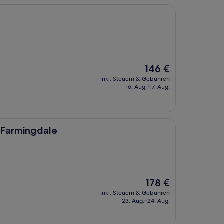
Der
146 €
Preis
inkl. Steuern & Gebühren
beträgt
16. Aug.–17. Aug.
146 €
e
 Farmingdale
Der
178 €
Preis
inkl. Steuern & Gebühren
beträgt
23. Aug.–24. Aug.
178 €