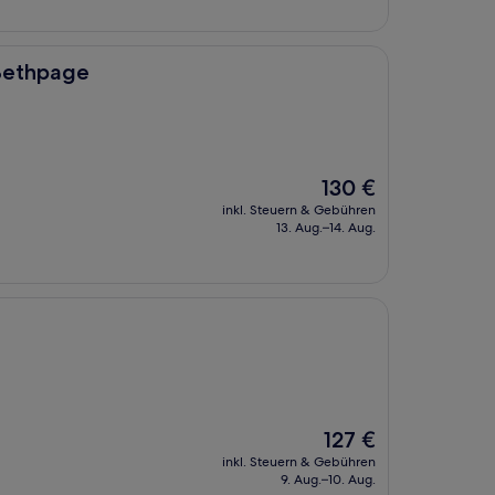
 Bethpage
Der
130 €
Preis
inkl. Steuern & Gebühren
beträgt
13. Aug.–14. Aug.
130 €
Der
127 €
Preis
inkl. Steuern & Gebühren
beträgt
9. Aug.–10. Aug.