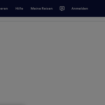
ieren
Hilfe
Meine Reisen
Anmelden