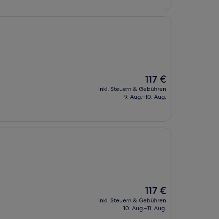
Der
117 €
Preis
inkl. Steuern & Gebühren
beträgt
9. Aug.–10. Aug.
117 €
Der
117 €
Preis
inkl. Steuern & Gebühren
beträgt
10. Aug.–11. Aug.
117 €