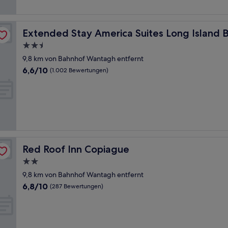
page
Extended Stay America Suites Long Island Bethpage
Extended Stay America Suites Long Island
2.5-
Sterne-
9,8 km von Bahnhof Wantagh entfernt
Unterkunft
6.6
6,6/10
(1.002 Bewertungen)
von
10,
(1.002
Bewertungen)
Red Roof Inn Copiague
Red Roof Inn Copiague
2.0-
Sterne-
9,8 km von Bahnhof Wantagh entfernt
Unterkunft
6.8
6,8/10
(287 Bewertungen)
von
10,
(287
Bewertungen)