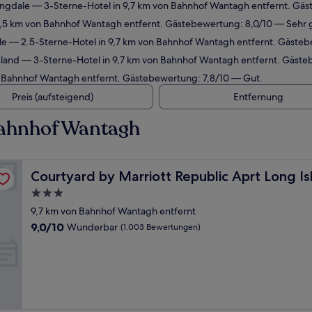
ingdale
— 3-Sterne-Hotel in 9,7 km von Bahnhof Wantagh entfernt. Gä
5,5 km von Bahnhof Wantagh entfernt. Gästebewertung: 8,0/10 — Sehr 
le
— 2.5-Sterne-Hotel in 9,7 km von Bahnhof Wantagh entfernt. Gäste
sland
— 3-Sterne-Hotel in 9,7 km von Bahnhof Wantagh entfernt. Gäste
n Bahnhof Wantagh entfernt. Gästebewertung: 7,8/10 — Gut.
Preis (aufsteigend)
Entfernung
Bahnhof Wantagh
d/Farmingdale
Courtyard by Marriott Republic Aprt Long Island/Farmi
Courtyard by Marriott Republic Aprt Long I
3.0-
Sterne-
9,7 km von Bahnhof Wantagh entfernt
Unterkunft
9.0
9,0/10
Wunderbar
(1.003 Bewertungen)
von
10,
Wunderbar,
(1.003
Bewertungen)