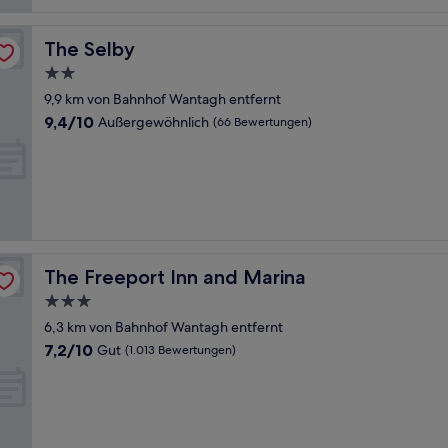
The Selby
The Selby
2.0-
Sterne-
9,9 km von Bahnhof Wantagh entfernt
Unterkunft
9.4
9,4/10
Außergewöhnlich
(66 Bewertungen)
von
10,
Außergewöhnlich,
(66
Bewertungen)
The Freeport Inn and Marina
The Freeport Inn and Marina
3.0-
Sterne-
6,3 km von Bahnhof Wantagh entfernt
Unterkunft
7.2
7,2/10
Gut
(1.013 Bewertungen)
von
10,
Gut,
(1.013
Bewertungen)