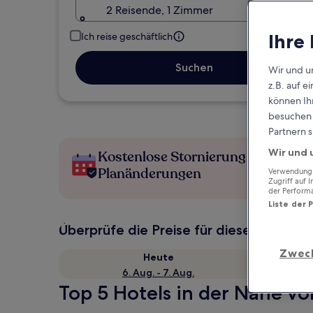
2 Reisende, 1 Zimmer
Ihre
Ich reise geschäftlich
Suchen
Wir und u
z.B. auf 
können Ihr
besuchen S
Partnern s
Wir und 
Kostenlose Stornierung bei
Planänderungen
Verwendung g
Zugriff auf 
der Perform
Liste der 
Überprüfe die Preise für diese Daten
Zwec
Heute
6. Aug. - 7. Aug.
Top 5 Hotels in der Nähe v