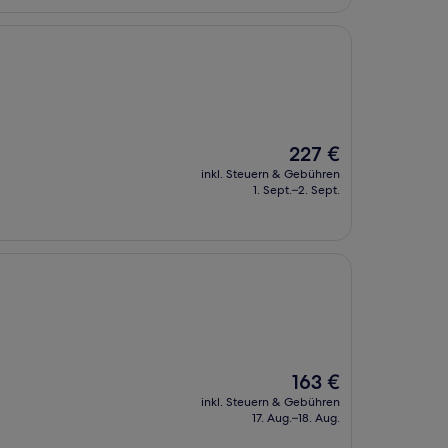
Der
227 €
Preis
inkl. Steuern & Gebühren
beträgt
1. Sept.–2. Sept.
227 €
Der
163 €
Preis
inkl. Steuern & Gebühren
beträgt
17. Aug.–18. Aug.
163 €