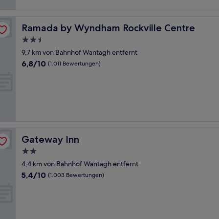
Ramada by Wyndham Rockville Centre
Ramada by Wyndham Rockville Centre
2.5-
Sterne-
9,7 km von Bahnhof Wantagh entfernt
Unterkunft
6.8
6,8/10
(1.011 Bewertungen)
von
10,
(1.011
Bewertungen)
Gateway Inn
Gateway Inn
2.0-
Sterne-
4,4 km von Bahnhof Wantagh entfernt
Unterkunft
5.4
5,4/10
(1.003 Bewertungen)
von
10,
(1.003
Bewertungen)