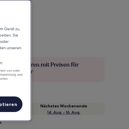
em Gerät zu,
eiten. Sie
 oder
rden unseren
n:
Mehr sparen mit Preisen für
Mitglieder
chern von oder
rbeleistung und
boten.
ptieren
Nächstes Wochenende
14. Aug. - 16. Aug.
k