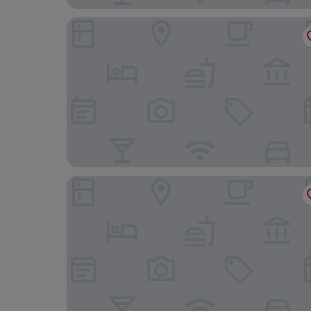
The Selby
The Freeport Inn and Marina