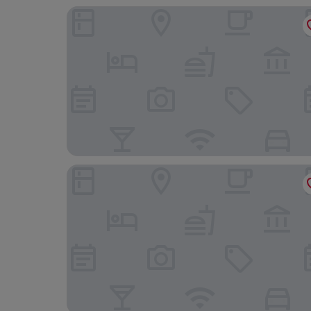
Best Western Bar Harbour Inn
Hampton Inn & Suites By Hilton Long Island Far