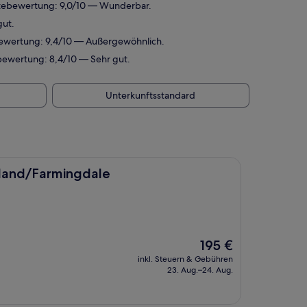
stebewertung: 9,0/10 — Wunderbar.
gut.
bewertung: 9,4/10 — Außergewöhnlich.
bewertung: 8,4/10 — Sehr gut.
Unterkunftsstandard
ngdale
sland/Farmingdale
Der
195 €
Preis
inkl. Steuern & Gebühren
beträgt
23. Aug.–24. Aug.
195 €