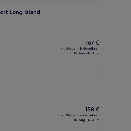
land
ort Long Island
Der
167 €
Preis
inkl. Steuern & Gebühren
beträgt
16. Aug.–17. Aug.
167 €
Der
158 €
Preis
inkl. Steuern & Gebühren
beträgt
16. Aug.–17. Aug.
158 €