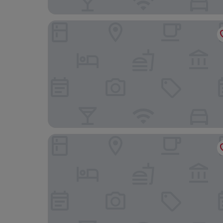
Extended Stay America Suites Long Island Beth
Red Roof Inn Copiague