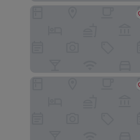
TownePlace Suites by Marriott Republic Airport 
Long Island Marriott