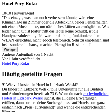
Hotel Pory Roku
10/10
Hervorragend
"Das einzige, was man noch verbessern könnte, wäre eine
Klimaanlage im Zimmer oder die Abdeckung beider Fensterhälften
mit einem Moskitonetz, um nächtliches Lüften zu ermöglichen. Was
leider nicht gut ist (dafür trifft das Hotel keine Schuld), ist die
Handynetzabdeckung. Ich war nur dank top funktionierendem
WLAN erreichbar, nicht jedoch telefonisch. Sehr zu empfehlen sind
insbesondere die hausgemachten Pierogi im Restaurant!"
Weniger
Andreas
Aufenthalt von 1 Nacht
Vor 1 Jahr veröffentlicht
Hotel Pory Roku
Häufig gestellte Fragen
Wie viel kostet ein Hotel in Lidzbark Welski?
Du findest in Lidzbark Welski tolle Unterkünfte für alle Budgets
und Anforderungen bereits ab 73 €. Wenn du nach
erschwinglichen
Hotels in Lidzbark Welski
suchst, die all deine Erwartungen
erfüllen, dann sortiere deine Suchergebnisse auf Hotels.com ganz
einfach nach „Preis (aufsteigend)" und wende die entsprechenden
Filter an.