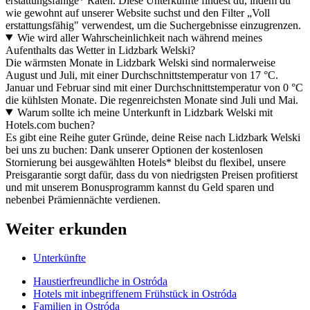
erstattungsfähige* Raten. Diese Unterkünfte findest du, indem du
wie gewohnt auf unserer Website suchst und den Filter „Voll
erstattungsfähig" verwendest, um die Suchergebnisse einzugrenzen.
Wie wird aller Wahrscheinlichkeit nach während meines
Aufenthalts das Wetter in Lidzbark Welski?
Die wärmsten Monate in Lidzbark Welski sind normalerweise
August und Juli, mit einer Durchschnittstemperatur von 17 °C.
Januar und Februar sind mit einer Durchschnittstemperatur von 0 °C
die kühlsten Monate. Die regenreichsten Monate sind Juli und Mai.
Warum sollte ich meine Unterkunft in Lidzbark Welski mit
Hotels.com buchen?
Es gibt eine Reihe guter Gründe, deine Reise nach Lidzbark Welski
bei uns zu buchen: Dank unserer Optionen der kostenlosen
Stornierung bei ausgewählten Hotels* bleibst du flexibel, unsere
Preisgarantie sorgt dafür, dass du von niedrigsten Preisen profitierst
und mit unserem Bonusprogramm kannst du Geld sparen und
nebenbei Prämiennächte verdienen.
Weiter erkunden
Unterkünfte
Haustierfreundliche in Ostróda
Hotels mit inbegriffenem Frühstück in Ostróda
Familien in Ostróda