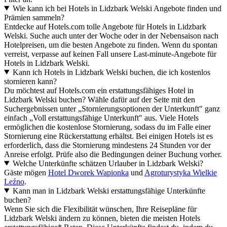
Wie kann ich bei Hotels in Lidzbark Welski Angebote finden und
Prämien sammeln?
Entdecke auf Hotels.com tolle Angebote für Hotels in Lidzbark
Welski. Suche auch unter der Woche oder in der Nebensaison nach
Hotelpreisen, um die besten Angebote zu finden. Wenn du spontan
verreist, verpasse auf keinen Fall unsere Last-minute-Angebote für
Hotels in Lidzbark Welski.
Kann ich Hotels in Lidzbark Welski buchen, die ich kostenlos
stornieren kann?
Du möchtest auf Hotels.com ein erstattungsfähiges Hotel in
Lidzbark Welski buchen? Wähle dafür auf der Seite mit den
Suchergebnissen unter „Stornierungsoptionen der Unterkunft" ganz
einfach „Voll erstattungsfähige Unterkunft" aus. Viele Hotels
ermöglichen die kostenlose Stornierung, sodass du im Falle einer
Stornierung eine Rückerstattung erhältst. Bei einigen Hotels ist es
erforderlich, dass die Stornierung mindestens 24 Stunden vor der
Anreise erfolgt. Prüfe also die Bedingungen deiner Buchung vorher.
Welche Unterkünfte schätzen Urlauber in Lidzbark Welski?
Gäste mögen
Hotel Dworek Wapionka
und
Agroturystyka Wielkie
Leźno
.
Kann man in Lidzbark Welski erstattungsfähige Unterkünfte
buchen?
Wenn Sie sich die Flexibilität wünschen, Ihre Reisepläne für
Lidzbark Welski ändern zu können, bieten die meisten Hotels