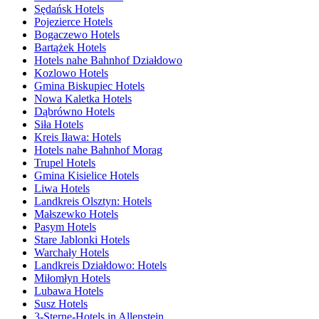
Sędańsk Hotels
Pojezierce Hotels
Bogaczewo Hotels
Bartążek Hotels
Hotels nahe Bahnhof Działdowo
Kozlowo Hotels
Gmina Biskupiec Hotels
Nowa Kaletka Hotels
Dąbrówno Hotels
Siła Hotels
Kreis Iława: Hotels
Hotels nahe Bahnhof Morag
Trupel Hotels
Gmina Kisielice Hotels
Liwa Hotels
Landkreis Olsztyn: Hotels
Małszewko Hotels
Pasym Hotels
Stare Jablonki Hotels
Warchały Hotels
Landkreis Działdowo: Hotels
Miłomłyn Hotels
Lubawa Hotels
Susz Hotels
3-Sterne-Hotels in Allenstein