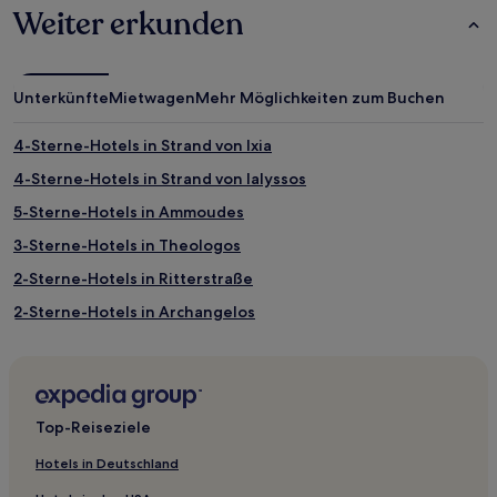
zusätzliche
Weiter erkunden
Bedingungen
gelten.
Unterkünfte
Mietwagen
Mehr Möglichkeiten zum Buchen
4-Sterne-Hotels in Strand von Ixia
4-Sterne-Hotels in Strand von Ialyssos
5-Sterne-Hotels in Ammoudes
3-Sterne-Hotels in Theologos
2-Sterne-Hotels in Ritterstraße
2-Sterne-Hotels in Archangelos
3-Sterne-Hotels in Archangelos
5-Sterne-Hotels in Strand von Ialyssos
4-Sterne-Hotels in Strand von Ialyssos
Top-Reiseziele
5-Sterne-Hotels in Strand von Stegna
Hotels in Deutschland
2-Sterne-Hotels in Strand von Stegna