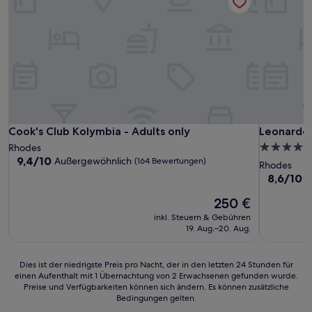
Cook's Club Kolymbia - Adults only
Leonardo K
Cook's Club Kolymbia - Adults only
Leonardo K
5.0-
Rhodes
9.4
9,4/10
Außergewöhnlich
(164 Bewertungen)
Sterne-
Rhodes
von
Unterkunf
8.6
8,6/10
H
10,
von
Außergewöhnlich,
Der
250 €
10,
(164
Preis
Hervorrag
inkl. Steuern & Gebühren
Bewertungen)
beträgt
(59
19. Aug.–20. Aug.
250 €
Bewertun
Dies
Dies ist der niedrigste Preis pro Nacht, der in den letzten 24 Stunden für
einen Aufenthalt mit 1 Übernachtung von 2 Erwachsenen gefunden wurde.
ist
Preise und Verfügbarkeiten können sich ändern. Es können zusätzliche
der
Bedingungen gelten.
niedrigste