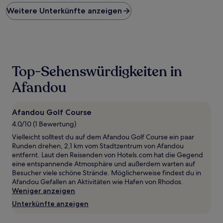
Preis
Weitere Unterkünfte anzeigen
pro
Nacht,
der
in
den
letzten
24 Stunden
Top-Sehenswürdigkeiten in
für
einen
Afandou
Aufenthalt
mit
1 Übernachtung
Afandou Golf Course
von
4.0/10 (1 Bewertung)
2 Erwachsenen
gefunden
Vielleicht solltest du auf dem Afandou Golf Course ein paar
wurde.
Runden drehen, 2,1 km vom Stadtzentrum von Afandou
Preise
entfernt. Laut den Reisenden von Hotels.com hat die Gegend
und
eine entspannende Atmosphäre und außerdem warten auf
Verfügbarkeiten
Besucher viele schöne Strände. Möglicherweise findest du in
können
Afandou Gefallen an Aktivitäten wie Hafen von Rhodos.
sich
Weniger anzeigen
ändern.
Unterkünfte anzeigen
Es
können