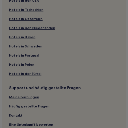
Hotels in den USA
Haustierfreundliche in Kolymbia
Hotels in Tschechien
Hotels mit inbegriffenem Frühstück in Kolymbia
Hotels in Österreich
Familien in Koskinou
Hotels in den Niederlanden
Hotels mit Parkplatz nahe Strand von Ialyssos
Hotels in Italien
Hotels mit Parkplatz in Kallithea
Familien in Kallithea
Hotels in Schweden
Familien in Strand von Ixia
Hotels in Portugal
Strand in Archangelos
Hotels in Polen
Haustierfreundliche in Archangelos
Hotels in der Türkei
Familien in Archangelos
Support und häufig gestellte Fragen
Hotels mit Pool in Archangelos
Meine Buchungen
Günstige in Archangelos
Familien in Ammoudes
Häufig gestellte Fragen
Hotels mit inbegriffenem Frühstück in Rhodos
Kontakt
Haustierfreundliche in Afandou
Eine Unterkunft bewerten