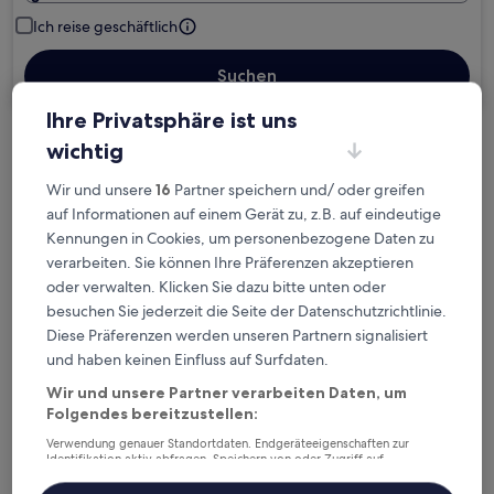
Ich reise geschäftlich
Suchen
Ihre Privatsphäre ist uns
wichtig
Kostenlose Stornierung bei
Planänderungen
Wir und unsere
16
Partner speichern und/ oder greifen
auf Informationen auf einem Gerät zu, z.B. auf eindeutige
Verdiene Prämien für jede
Kennungen in Cookies, um personenbezogene Daten zu
wahrgenommene Übernachtung
verarbeiten. Sie können Ihre Präferenzen akzeptieren
oder verwalten. Klicken Sie dazu bitte unten oder
besuchen Sie jederzeit die Seite der Datenschutzrichtlinie.
Mehr sparen mit Preisen für Mitglieder
Diese Präferenzen werden unseren Partnern signalisiert
und haben keinen Einfluss auf Surfdaten.
Wir und unsere Partner verarbeiten Daten, um
Folgendes bereitzustellen:
Überprüfe die Preise für diese Daten
Verwendung genauer Standortdaten. Endgeräteeigenschaften zur
Heute
Morgen
Identifikation aktiv abfragen. Speichern von oder Zugriff auf
Informationen auf einem Endgerät. Personalisierte Werbung und
6. Aug. - 7. Aug.
7. Aug. - 8. Aug.
Inhalte, Messung von Werbeleistung und der Performance von Inhalten,