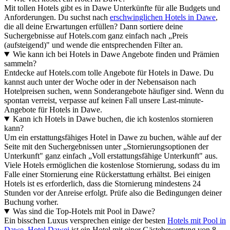
Mit tollen Hotels gibt es in Dawe Unterkünfte für alle Budgets und
Anforderungen. Du suchst nach
erschwinglichen Hotels in Dawe
,
die all deine Erwartungen erfüllen? Dann sortiere deine
Suchergebnisse auf Hotels.com ganz einfach nach „Preis
(aufsteigend)" und wende die entsprechenden Filter an.
Wie kann ich bei Hotels in Dawe Angebote finden und Prämien
sammeln?
Entdecke auf Hotels.com tolle Angebote für Hotels in Dawe. Du
kannst auch unter der Woche oder in der Nebensaison nach
Hotelpreisen suchen, wenn Sonderangebote häufiger sind. Wenn du
spontan verreist, verpasse auf keinen Fall unsere Last-minute-
Angebote für Hotels in Dawe.
Kann ich Hotels in Dawe buchen, die ich kostenlos stornieren
kann?
Um ein erstattungsfähiges Hotel in Dawe zu buchen, wähle auf der
Seite mit den Suchergebnissen unter „Stornierungsoptionen der
Unterkunft" ganz einfach „Voll erstattungsfähige Unterkunft" aus.
Viele Hotels ermöglichen die kostenlose Stornierung, sodass du im
Falle einer Stornierung eine Rückerstattung erhältst. Bei einigen
Hotels ist es erforderlich, dass die Stornierung mindestens 24
Stunden vor der Anreise erfolgt. Prüfe also die Bedingungen deiner
Buchung vorher.
Was sind die Top-Hotels mit Pool in Dawe?
Ein bisschen Luxus versprechen einige der besten
Hotels mit Pool in
Dawe
.
Hotel Dawei
ist ein Hotel mit einer Gästebewertung von 8