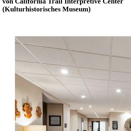
von California Trail Interpretive Center
(Kulturhistorisches Museum)