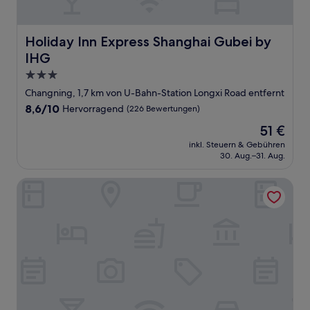
Holiday Inn Express Shanghai Gubei by IHG
Holiday Inn Express Shanghai Gubei by
IHG
3.0-
Sterne-
Changning, 1,7 km von U-Bahn-Station Longxi Road entfernt
Unterkunft
8.6
8,6/10
Hervorragend
(226 Bewertungen)
von
Der
51 €
10,
Preis
Hervorragend,
inkl. Steuern & Gebühren
beträgt
30. Aug.–31. Aug.
(226
51 €
Bewertungen)
Renaissance Shanghai Hongqiao