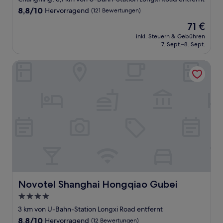
Unterkunft
8.8
8,8/10
Hervorragend
(121 Bewertungen)
von
Der
71 €
10,
Preis
Hervorragend,
inkl. Steuern & Gebühren
beträgt
7. Sept.–8. Sept.
(121
71 €
Bewertungen)
Novotel Shanghai Hongqiao Gubei
Novotel Shanghai Hongqiao Gubei
Novotel Shanghai Hongqiao Gubei
4.0-
Sterne-
3 km von U-Bahn-Station Longxi Road entfernt
Unterkunft
8.8
8,8/10
Hervorragend
(12 Bewertungen)