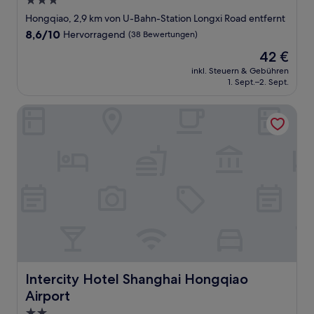
3.0-
Sterne-
Hongqiao, 2,9 km von U-Bahn-Station Longxi Road entfernt
Unterkunft
8.6
8,6/10
Hervorragend
(38 Bewertungen)
von
Der
42 €
10,
Preis
Hervorragend,
inkl. Steuern & Gebühren
beträgt
1. Sept.–2. Sept.
(38
42 €
Bewertungen)
Intercity Hotel Shanghai Hongqiao Airport
Intercity Hotel Shanghai Hongqiao Airport
Intercity Hotel Shanghai Hongqiao
Airport
2.0-