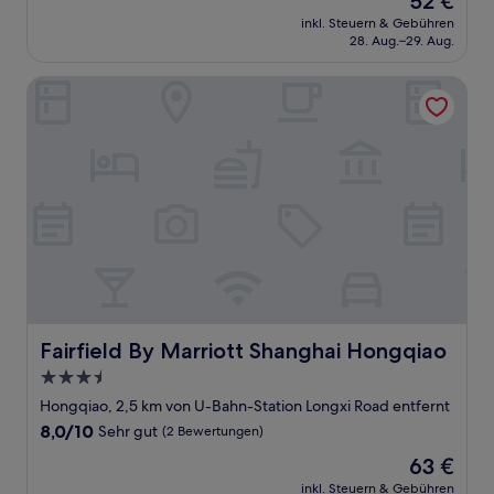
52 €
10,
Preis
Sehr
inkl. Steuern & Gebühren
beträgt
28. Aug.–29. Aug.
gut,
52 €
(25
Bewertungen)
Fairfield By Marriott Shanghai Hongqiao
Fairfield By Marriott Shanghai Hongqiao
Fairfield By Marriott Shanghai Hongqiao
3.5-
Sterne-
Hongqiao, 2,5 km von U-Bahn-Station Longxi Road entfernt
Unterkunft
8.0
8,0/10
Sehr gut
(2 Bewertungen)
von
Der
63 €
10,
Preis
Sehr
inkl. Steuern & Gebühren