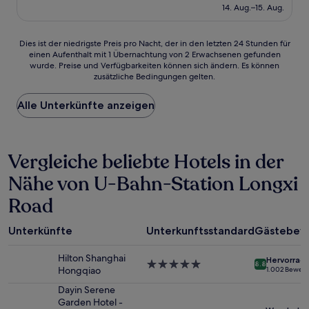
beträgt
14. Aug.–15. Aug.
gut,
63 €
(2
Bewertungen)
Dies
Dies ist der niedrigste Preis pro Nacht, der in den letzten 24 Stunden für
einen Aufenthalt mit 1 Übernachtung von 2 Erwachsenen gefunden
ist
wurde. Preise und Verfügbarkeiten können sich ändern. Es können
der
zusätzliche Bedingungen gelten.
niedrigste
Preis
Alle Unterkünfte anzeigen
pro
Nacht,
der
in
Vergleiche beliebte Hotels in der
den
letzten
Nähe von U-Bahn-Station Longxi
24 Stunden
für
Road
einen
Aufenthalt
mit
Unterkünfte
Unterkunftsstandard
Gästebew
1 Übernachtung
von
Hilton Shanghai
Hervorrag
5.0-
8.8
2 Erwachsenen
Hongqiao
1.002 Bewer
Sterne-
gefunden
Unterkunft
Dayin Serene
wurde.
Garden Hotel -
Preise