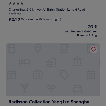
4.0-
Sterne-
Changning, 2,6 km von U-Bahn-Station Longxi Road
Unterkunft
entfernt
9.2
9,2/10
Wunderbar
(5 Bewertungen)
von
Der
70 €
10,
Preis
Wunderbar,
inkl. Steuern & Gebühren
beträgt
11. Aug.–12. Aug.
(5
70 €
Bewertungen)
Radisson Collection Yangtze Shanghai
Radisson Collection Yangtze Shanghai
Radisson Collection Yangtze Shanghai