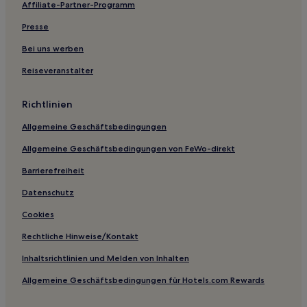
Affiliate-Partner-Programm
Hotels nahe Grand Gateway 66
Presse
Aparthotels in Tianzifang
Bei uns werben
Aparthotels in Shanghai
Reiseveranstalter
Aparthotels in Changning
Aparthotels in Jingan Villas
Richtlinien
Aparthotels in Yunnan Road
Allgemeine Geschäftsbedingungen
Günstige in Stadtbezirk Baoshan
Allgemeine Geschäftsbedingungen von FeWo-direkt
Business in Stadtbezirk Baoshan
Barrierefreiheit
Luxus nahe Tianzifang
Datenschutz
Günstige nahe Tianzifang
Cookies
Haustierfreundliche nahe Tianzifang
Rechtliche Hinweise/Kontakt
Günstige in Jinshan
Inhaltsrichtlinien und Melden von Inhalten
Business in Jinshan
Allgemeine Geschäftsbedingungen für Hotels.com Rewards
Günstige in Zhujiajiao