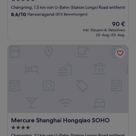
Sterne-
Changning, 1,5 km von U-Bahn-Station Longxi Road entfernt
Unterkunft
8.6
8,6/10
Hervorragend
(872 Bewertungen)
von
Der
90 €
10,
Preis
Hervorragend,
inkl. Steuern & Gebühren
beträgt
22. Aug.–23. Aug.
(872
90 €
Bewertungen)
Mercure Shanghai Hongqiao SOHO
Mercure Shanghai Hongqiao SOHO
Mercure Shanghai Hongqiao SOHO
4.0-
Sterne-
Changning, 3,1 km von U-Bahn-Station Longxi Road entfernt