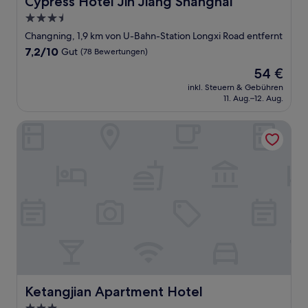
Cypress Hotel Jin Jiang Shanghai
3.5-
Sterne-
Changning, 1,9 km von U-Bahn-Station Longxi Road entfernt
Unterkunft
7.2
7,2/10
Gut
(78 Bewertungen)
von
Der
54 €
10,
Preis
Gut,
inkl. Steuern & Gebühren
beträgt
11. Aug.–12. Aug.
(78
54 €
Bewertungen)
Ketangjian Apartment Hotel
Ketangjian Apartment Hotel
Ketangjian Apartment Hotel