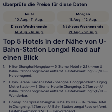
Überprüfe die Preise für diese Daten
Heute
Morgen
10. Aug. - 11. Aug.
11. Aug. - 12. Aug.
Dieses Wochenende
Nächstes Wochenende
14. Aug. - 16. Aug.
21. Aug. - 23. Aug.
Top 5 Hotels in der Nähe von U-
Bahn-Station Longxi Road auf
einen Blick
Hilton Shanghai Hongqiao
— 5-Sterne-Hotel in 2,1 km von U-
Bahn-Station Longxi Road entfernt. Gästebewertung: 8,8/10 —
Hervorragend.
Dayin Serene Garden Hotel - Shanghai Hongqiao North Xinjing
Metro Station
— 3-Sterne-Hotel in Changning, 2,7 km von U-
Bahn-Station Longxi Road entfernt. Gästebewertung: 9,0/10 —
Wunderbar.
Holiday Inn Express Shanghai Gubei by IHG
— 3-Sterne-Hotel
in Changning, 1,7 km von U-Bahn-Station Longxi Road entfernt.
Gästebewertung: 8,6/10 — Hervorragend.