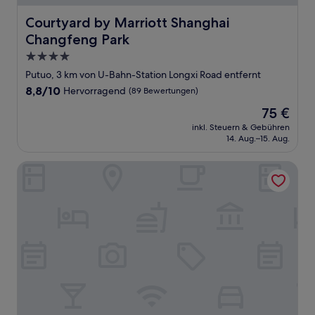
Courtyard by Marriott Shanghai Changfeng Park
Courtyard by Marriott Shanghai
Changfeng Park
4.0-
Sterne-
Putuo, 3 km von U-Bahn-Station Longxi Road entfernt
Unterkunft
8.8
8,8/10
Hervorragend
(89 Bewertungen)
von
Der
75 €
10,
Preis
Hervorragend,
inkl. Steuern & Gebühren
beträgt
14. Aug.–15. Aug.
(89
75 €
Bewertungen)
Hong Qiao State Guest House