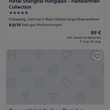
Hotel Shanghai Hongqiao - Handwritten Collection
Hotel Shanghai Hongqiao - Handwritten
Collection
5.0-
Sterne-
Changning, 3 km von U-Bahn-Station Longxi Road entfernt
Unterkunft
8.0
8,0/10
Sehr gut
(394 Bewertungen)
von
Der
89 €
10,
Preis
Sehr
inkl. Steuern & Gebühren
beträgt
17. Aug.–18. Aug.
gut,
89 €
(394
Bewertungen)
Cypress Hotel Jin Jiang Shanghai
Cypress Hotel Jin Jiang Shanghai