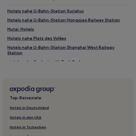
Hotels nahe U-Bahn-Station Xujiahui
Hotels nahe U-Bahn-Station Hongqiao Railway Station
Hutai: Hotels
Hotels nahe Platz des Volkes
Hotels nahe U-Bahn-Station Shanghai West Railway
Station
Hotels nahe Caohejing Hi-Tech Park
Hotels nahe U-Bahn-Station Zhongchun Road
Xintiandi: Hotels
Hotels nahe Brilliance Shimao International Plaza
Top-Reiseziele
Hotels nahe Shanghai International Trade Plaza
Hotels nahe U-Bahn-Station Xintiandi
Hotels in Deutschland
Hotels nahe Jing'an Stadium
Hotels in den USA
Hotels nahe St. Nikolaus-Kirche
Hotels in Tschechien
Hotels nahe Guilin Park