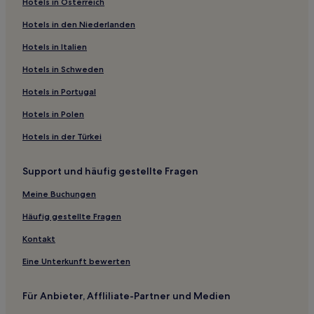
Hotels in Österreich
Hotels nahe Paramount
Hotels in den Niederlanden
Hotels nahe Jing'an Sculputure Park
Hotels in Italien
Hotels nahe U-Bahn-Station Hongqiao Airport Terminal 2
Hotels in Schweden
Hotels nahe U-Bahn-Station Zhongshan Park
Hotels in Portugal
Hotels nahe U-Bahn-Station Shanghai Library
Hotels in Polen
Hotels nahe Bank of China Building
Hotels in der Türkei
Shanghai Hotels
Hotels nahe Longemont Einkaufszentrum
Support und häufig gestellte Fragen
Hotels nahe Xujiahui-Kathedrale
Meine Buchungen
Puxi: Hotels
Häufig gestellte Fragen
Hotels nahe Shanghai Grand Stage
Kontakt
Hotels nahe Tomorrow Square
Eine Unterkunft bewerten
Hotels nahe U-Bahn-Station South Shaanxi Road
Hotels nahe Shanghai Stadium
Für Anbieter, Affliliate-Partner und Medien
Hotels nahe U-Bahn-Station Shanghai Indoor Stadium