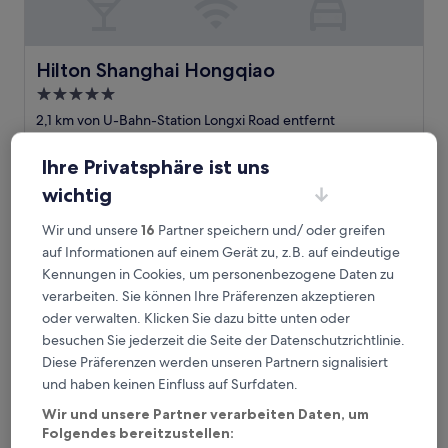
Hilton Shanghai Hongqiao
Hilton Shanghai Hongqiao
5.0-
Sterne-
2,1 km von U-Bahn-Station Longxi Road entfernt
Unterkunft
8.8
8,8/10
Hervorragend
(1.002 Bewertungen)
von
Ihre Privatsphäre ist uns
Der
84 €
10,
Preis
wichtig
Hervorragend,
inkl. Steuern & Gebühren
beträgt
30. Aug.–31. Aug.
(1.002
84 €
Wir und unsere
16
Partner speichern und/ oder greifen
Bewertungen)
Dayin Serene Garden Hotel - Shanghai Hongqiao North Xin
auf Informationen auf einem Gerät zu, z.B. auf eindeutige
Kennungen in Cookies, um personenbezogene Daten zu
verarbeiten. Sie können Ihre Präferenzen akzeptieren
oder verwalten. Klicken Sie dazu bitte unten oder
besuchen Sie jederzeit die Seite der Datenschutzrichtlinie.
Diese Präferenzen werden unseren Partnern signalisiert
und haben keinen Einfluss auf Surfdaten.
Wir und unsere Partner verarbeiten Daten, um
Folgendes bereitzustellen: