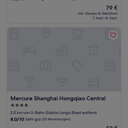
von
Der
79 €
10,
Preis
Hervorragend,
inkl. Steuern & Gebühren
beträgt
7. Sept.–8. Sept.
(12
79 €
Bewertungen)
Mercure Shanghai Hongqiao Central
Mercure Shanghai Hongqiao Central
Mercure Shanghai Hongqiao Central
4.0-
Sterne-
2,5 km von U-Bahn-Station Longxi Road entfernt
Unterkunft
8.0
8,0/10
Sehr gut
(25 Bewertungen)
von
Der