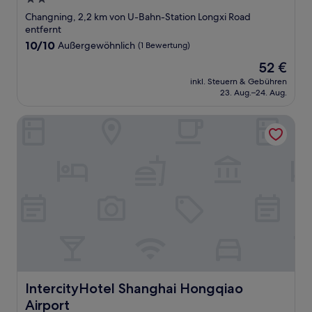
Sterne-
Changning, 2,2 km von U-Bahn-Station Longxi Road
Unterkunft
entfernt
10.0
10/10
Außergewöhnlich
(1 Bewertung)
von
Der
52 €
10,
Preis
Außergewöhnlich,
inkl. Steuern & Gebühren
beträgt
23. Aug.–24. Aug.
(1
52 €
Bewertung)
IntercityHotel Shanghai Hongqiao Airport
IntercityHotel Shanghai Hongqiao Airport
IntercityHotel Shanghai Hongqiao
Airport