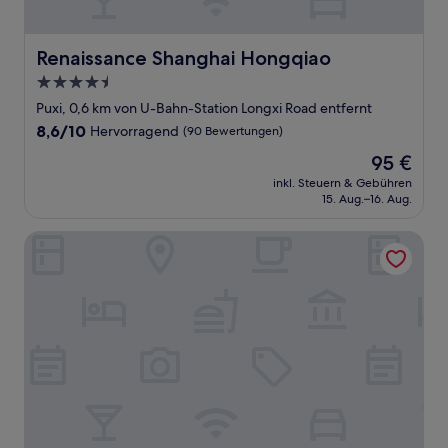
Renaissance Shanghai Hongqiao
Renaissance Shanghai Hongqiao
4.5-
Sterne-
Puxi, 0,6 km von U-Bahn-Station Longxi Road entfernt
Unterkunft
8.6
8,6/10
Hervorragend
(90 Bewertungen)
von
Der
95 €
10,
Preis
Hervorragend,
inkl. Steuern & Gebühren
beträgt
15. Aug.–16. Aug.
(90
95 €
Bewertungen)
Courtyard by Marriott Shanghai Changfeng Park