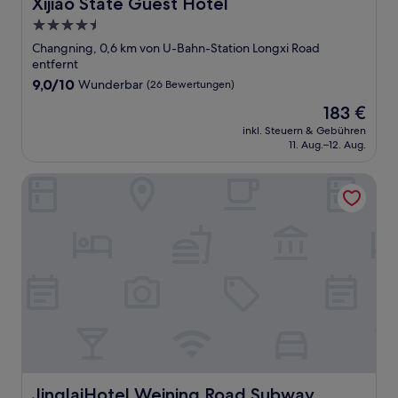
Xijiao State Guest Hotel
Xijiao State Guest Hotel
4.5-
Sterne-
Changning, 0,6 km von U-Bahn-Station Longxi Road
Unterkunft
entfernt
9.0
9,0/10
Wunderbar
(26 Bewertungen)
von
Der
183 €
10,
Preis
Wunderbar,
inkl. Steuern & Gebühren
beträgt
11. Aug.–12. Aug.
(26
183 €
Bewertungen)
JinglaiHotel Weining Road Subway Station
JinglaiHotel Weining Road Subway Station
JinglaiHotel Weining Road Subway