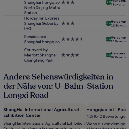
Wunderba
Shanghai Hongqiao
3.0-
9.0
und
7 Bewertung
North Xinjing Metro
Sterne-
Verfügbarkeiten
Station
Unterkunft
können
Holiday Inn Express
sich
Hervorrag
Shanghai Gubei by
3.0-
ändern.
8.6
226 Bewertu
IHG
Sterne-
Es
Unterkunft
können
Renaissance
Hervorrag
4.5-
zusätzliche
8.6
Shanghai Hongqiao
90 Bewertun
Sterne-
Bedingungen
Unterkunft
gelten.
Courtyard by
Hervorrag
Marriott Shanghai
4.0-
8.8
89 Bewertun
Changfeng Park
Sterne-
Unterkunft
Andere Sehenswürdigkeiten in
der Nähe von: U-Bahn-Station
Longxi Road
ShangHai International Agricultural
Hongqiao Int'l Pearl
Exhibition Center
4.0/10 (2 Bewertungen)
ShangHai International Agricultural Exhibition
Wenn du von dem gesch
Center ist bei deinen Erkundungstouren in