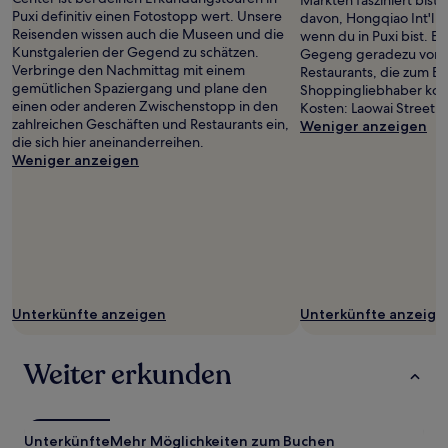
Märkten fasziniert bist,
Puxi definitiv einen Fotostopp wert. Unsere
davon, Hongqiao Int'l P
Reisenden wissen auch die Museen und die
wenn du in Puxi bist. E
Kunstgalerien der Gegend zu schätzen.
Gegeng geradezu von 
Verbringe den Nachmittag mit einem
Restaurants, die zum B
gemütlichen Spaziergang und plane den
Shoppingliebhaber kom
einen oder anderen Zwischenstopp in den
Kosten: Laowai Street 1
zahlreichen Geschäften und Restaurants ein,
Weniger anzeigen
die sich hier aneinanderreihen.
Weniger anzeigen
Unterkünfte anzeigen
Unterkünfte anzeige
Weiter erkunden
Unterkünfte
Mehr Möglichkeiten zum Buchen