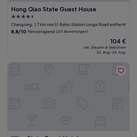
Hong Qiao State Guest House
Hong Qiao State Guest House
4.5-
Sterne-
Changning, 1,7 km von U-Bahn-Station Longxi Road entfernt
Unterkunft
8.8
8,8/10
Hervorragend
(201 Bewertungen)
von
Der
104 €
10,
Preis
Hervorragend,
inkl. Steuern & Gebühren
beträgt
23. Aug.–24. Aug.
(201
104 €
Bewertungen)
Xijiao State Guest Hotel