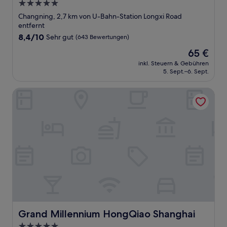
5.0-
Sterne-
Changning, 2,7 km von U-Bahn-Station Longxi Road
Unterkunft
entfernt
8.4
8,4/10
Sehr gut
(643 Bewertungen)
von
Der
65 €
10,
Preis
Sehr
inkl. Steuern & Gebühren
beträgt
5. Sept.–6. Sept.
gut,
65 €
(643
Bewertungen)
Grand Millennium HongQiao Shanghai
Grand Millennium HongQiao Shanghai
Grand Millennium HongQiao Shanghai
5.0-