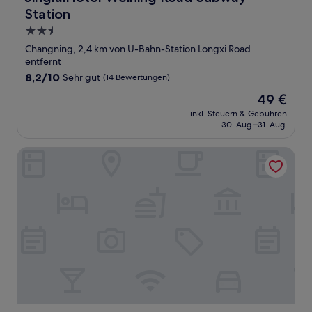
Station
2.5-
Sterne-
Changning, 2,4 km von U-Bahn-Station Longxi Road
Unterkunft
entfernt
8.2
8,2/10
Sehr gut
(14 Bewertungen)
von
Der
49 €
10,
Preis
Sehr
inkl. Steuern & Gebühren
beträgt
30. Aug.–31. Aug.
gut,
49 €
(14
Bewertungen)
Grand Mercure Shanghai Hongqiao