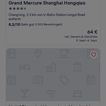
Grand Mercure Shanghai Hongqiao
Grand Mercure Shanghai Hongqiao
4.5-
Sterne-
Changning, 2,3 km von U-Bahn-Station Longxi Road
Unterkunft
entfernt
8.2
8,2/10
Sehr gut
(1.003 Bewertungen)
von
Der
64 €
10,
Preis
Sehr
inkl. Steuern & Gebühren
beträgt
5. Sept.–6. Sept.
gut,
64 €
(1.003
Bewertungen)
Hotel Shanghai Hongqiao - Handwritten Collection