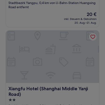
Sterne-
Stadtbezirk Yangpu, 0,4 km von U-Bahn-Station Huangxing
Unterkunft
Road entfernt
Der
20 €
Preis
inkl. Steuern & Gebühren
beträgt
20. Aug.–21. Aug.
20 €
Xiangfu Hotel (Shanghai Middle Yanji Road)
Xiangfu Hotel (Shanghai Middle Yanji Road)
Xiangfu Hotel (Shanghai Middle Yanji
Road)
2.0-