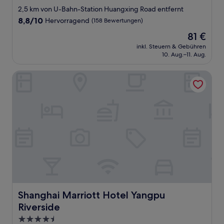
Sterne-
2,5 km von U-Bahn-Station Huangxing Road entfernt
Unterkunft
8.8
8,8/10
Hervorragend
(158 Bewertungen)
von
Der
81 €
10,
Preis
Hervorragend,
inkl. Steuern & Gebühren
beträgt
10. Aug.–11. Aug.
(158
81 €
Bewertungen)
Shanghai Marriott Hotel Yangpu Riverside
Shanghai Marriott Hotel Yangpu Riverside
Shanghai Marriott Hotel Yangpu
Riverside
4.5-