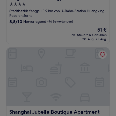
4.0-
Sterne-
Stadtbezirk Yangpu, 1,9 km von U-Bahn-Station Huangxing
Unterkunft
Road entfernt
8.8
8,8/10
Hervorragend
(96 Bewertungen)
von
Der
51 €
10,
Preis
Hervorragend,
inkl. Steuern & Gebühren
beträgt
20. Aug.–21. Aug.
(96
51 €
Bewertungen)
Shanghai Jubelle Boutique Apartment
Shanghai Jubelle Boutique Apartment
Shanghai Jubelle Boutique Apartment