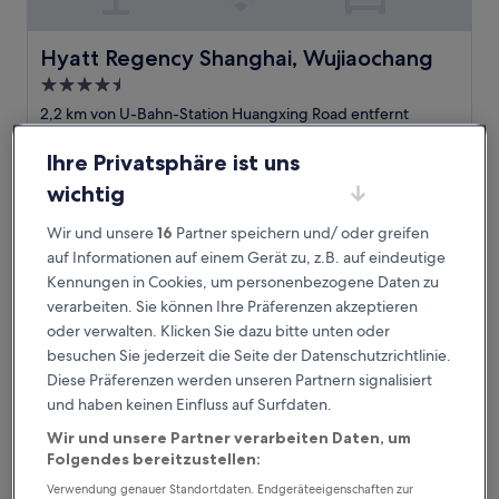
Hyatt Regency Shanghai, Wujiaochang
Hyatt Regency Shanghai, Wujiaochang
4.5-
Sterne-
2,2 km von U-Bahn-Station Huangxing Road entfernt
Unterkunft
9.0
9,0/10
Wunderbar
(271 Bewertungen)
von
Ihre Privatsphäre ist uns
Der
116 €
10,
Preis
wichtig
Wunderbar,
inkl. Steuern & Gebühren
beträgt
9. Aug.–10. Aug.
(271
116 €
Wir und unsere
16
Partner speichern und/ oder greifen
Bewertungen)
auf Informationen auf einem Gerät zu, z.B. auf eindeutige
UrCove by Hyatt Shanghai Wujiaochang
Kennungen in Cookies, um personenbezogene Daten zu
verarbeiten. Sie können Ihre Präferenzen akzeptieren
oder verwalten. Klicken Sie dazu bitte unten oder
besuchen Sie jederzeit die Seite der Datenschutzrichtlinie.
Diese Präferenzen werden unseren Partnern signalisiert
und haben keinen Einfluss auf Surfdaten.
Wir und unsere Partner verarbeiten Daten, um
Folgendes bereitzustellen:
Verwendung genauer Standortdaten. Endgeräteeigenschaften zur