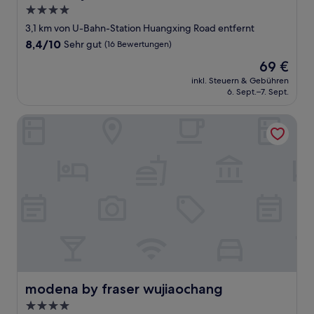
4.0-
Sterne-
3,1 km von U-Bahn-Station Huangxing Road entfernt
Unterkunft
8.4
8,4/10
Sehr gut
(16 Bewertungen)
von
Der
69 €
10,
Preis
Sehr
inkl. Steuern & Gebühren
beträgt
6. Sept.–7. Sept.
gut,
69 €
(16
Bewertungen)
modena by fraser wujiaochang
modena by fraser wujiaochang
modena by fraser wujiaochang
4.0-