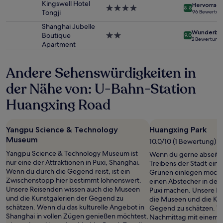
Kingswell Hotel
Hervorrag
4.0-
Es
8.8
Tongji
96 Bewertun
Sterne-
können
Unterkunft
zusätzliche
Shanghai Jubelle
Wunderba
Bedingungen
Boutique
2.0-
9.0
2 Bewertung
gelten.
Apartment
Sterne-
Unterkunft
Andere Sehenswürdigkeiten in
der Nähe von: U-Bahn-Station
Huangxing Road
Yangpu Science & Technology
Huangxing Park
Museum
10.0/10 (1 Bewertung)
Yangpu Science & Technology Museum ist
Wenn du gerne abseits
nur eine der Attraktionen in Puxi, Shanghai.
Treibens der Stadt ein
Wenn du durch die Gegend reist, ist ein
Grünen einlegen möchte
Zwischenstopp hier bestimmt lohnenswert.
einen Abstecher in den
Unsere Reisenden wissen auch die Museen
Puxi machen. Unsere R
und die Kunstgalerien der Gegend zu
die Museen und die Kun
schätzen. Wenn du das kulturelle Angebot in
Gegend zu schätzen. V
Shanghai in vollen Zügen genießen möchtest,
Nachmittag mit einem 