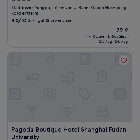
Sterne-
Stadtbezirk Yangpu, 1,6 km von U-Bahn-Station Huangxing
Unterkunft
Road entfernt
8.0
8,0/10
Sehr gut
(2 Bewertungen)
von
Der
72 €
10,
Preis
Sehr
inkl. Steuern & Gebühren
beträgt
23. Aug.–24. Aug.
gut,
72 €
(2
Bewertungen)
Pagoda Boutique Hotel Shanghai Fudan University
Pagoda Boutique Hotel Shanghai Fudan University
Pagoda Boutique Hotel Shanghai Fudan
University