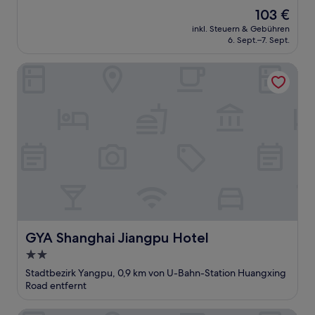
Der
103 €
Preis
inkl. Steuern & Gebühren
beträgt
6. Sept.–7. Sept.
103 €
GYA Shanghai Jiangpu Hotel
GYA Shanghai Jiangpu Hotel
GYA Shanghai Jiangpu Hotel
2.0-
Sterne-
Stadtbezirk Yangpu, 0,9 km von U-Bahn-Station Huangxing
Unterkunft
Road entfernt