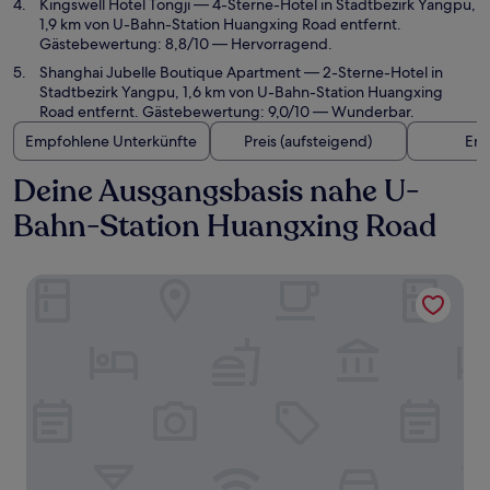
Kingswell Hotel Tongji
— 4-Sterne-Hotel in Stadtbezirk Yangpu,
1,9 km von U-Bahn-Station Huangxing Road entfernt.
Gästebewertung: 8,8/10 — Hervorragend.
Shanghai Jubelle Boutique Apartment
— 2-Sterne-Hotel in
Stadtbezirk Yangpu, 1,6 km von U-Bahn-Station Huangxing
Road entfernt. Gästebewertung: 9,0/10 — Wunderbar.
Empfohlene Unterkünfte
Preis (aufsteigend)
Ent
Deine Ausgangsbasis nahe U-
Bahn-Station Huangxing Road
Hyatt Regency Shanghai, Wujiaochang