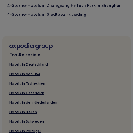
4-Sterne-Hotels in Zhangjiang Hi-Tech Park in Shanghai
4-Sterne-Hotels in Stadtbezirk Jiading
4-Sterne-Hotels in Changning
2-Sterne-Hotels in Jingan Villas
Aparthotels in Tianzifang
Aparthotels in Shanghai
Top-Reiseziele
Aparthotels in Changning
Hotels in Deutschland
Aparthotels in Jingan Villas
Hotels in den USA
Aparthotels in Yunnan Road
Hotels in Tschechien
Hutai: Hotels
Hotels in Österreich
Hotels nahe Platz des Volkes
Hotels in den Niederlanden
Hotels nahe U-Bahn-Station Shanghai Circus World
Hotels nahe U-Bahn-Station Lujiazui
Hotels in Italien
Hotels nahe City God Temple
Hotels in Schweden
Hotels nahe Shanghai Tunnel Science & Technology
Hotels in Portugal