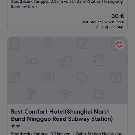
Sterne-
Stadtbezirk Yangpu, 0,3 km von U-Bahn-Station Huangxing
Unterkunft
Road entfernt
Der
30 €
Preis
inkl. Steuern & Gebühren
beträgt
21. Aug.–22. Aug.
30 €
Rest Comfort Hotel(Shanghai North Bund Ningguo Road S
Rest Comfort Hotel(Shanghai North Bund Ningguo Road
Rest Comfort Hotel(Shanghai North
Bund Ningguo Road Subway Station)
2.0-
Sterne-
Stadtbezirk Yangpu, 0,9 km von U-Bahn-Station Huangxing