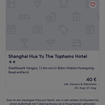
Shanghai Hua Yu The Tophams Hotel
Shanghai Hua Yu The Tophams Hotel
Shanghai Hua Yu The Tophams Hotel
2.0-
Sterne-
Stadtbezirk Yangpu, 1,1 km von U-Bahn-Station Huangxing
Unterkunft
Road entfernt
Der
40 €
Preis
inkl. Steuern & Gebühren
beträgt
20. Aug.–21. Aug.
40 €
Dies
Dies ist der niedrigste Preis pro Nacht, der in den letzten 24 Stunden für
einen Aufenthalt mit 1 Übernachtung von 2 Erwachsenen gefunden
ist