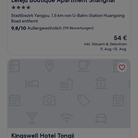
Leleju Boutique Apartment Shanghai
4.0-
Sterne-
Stadtbezirk Yangpu, 1,6 km von U-Bahn-Station Huangxing
Unterkunft
Road entfernt
9.8
9,8/10
Außergewöhnlich
(119 Bewertungen)
von
Der
54 €
10,
Preis
Außergewöhnlich,
inkl. Steuern & Gebühren
beträgt
11. Aug.–12. Aug.
(119
54 €
Bewertungen)
Kingswell Hotel Tongji
Kingswell Hotel Tongji
Kingswell Hotel Tongji