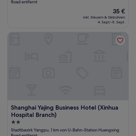
Unterkunft
Road entfernt
Der
35 €
Preis
inkl. Steuern & Gebühren
beträgt
4. Sept.–5. Sept.
35 €
Shanghai Yajing Business Hotel (Xinhua Hospital Branch)
Shanghai Yajing Business Hotel (Xinhua Hospital Branch)
Shanghai Yajing Business Hotel (Xinhua
Hospital Branch)
2.0-
Sterne-
Stadtbezirk Yangpu, 1 km von U-Bahn-Station Huangxing
Unterkunft
Road entfernt