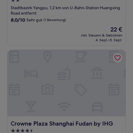
2.0-
Sterne-
Stadtbezirk Yangpu, 1,2 km von U-Bahn-Station Huangxing
Unterkunft
Road entfernt
8.0
8,0/10
Sehr gut
(1 Bewertung)
von
Der
22 €
10,
Preis
Sehr
inkl. Steuern & Gebühren
beträgt
4. Sept.–5. Sept.
gut,
22 €
(1
Bewertung)
Crowne Plaza Shanghai Fudan by IHG
Crowne Plaza Shanghai Fudan by IHG
Crowne Plaza Shanghai Fudan by IHG
4.5-