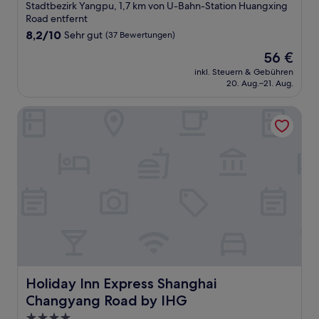
Sterne-
Stadtbezirk Yangpu, 1,7 km von U-Bahn-Station Huangxing
Unterkunft
Road entfernt
8.2
8,2/10
Sehr gut
(37 Bewertungen)
von
Der
56 €
10,
Preis
Sehr
inkl. Steuern & Gebühren
beträgt
20. Aug.–21. Aug.
gut,
56 €
(37
Bewertungen)
Holiday Inn Express Shanghai Changyang Road by IHG
Holiday Inn Express Shanghai Changyang Road by IHG
Holiday Inn Express Shanghai
Changyang Road by IHG
4.0-