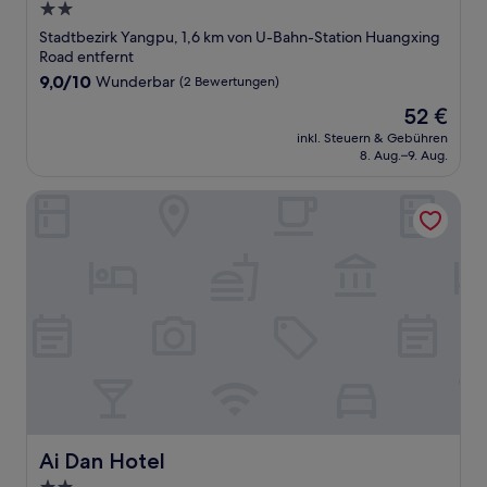
2.0-
Sterne-
Stadtbezirk Yangpu, 1,6 km von U-Bahn-Station Huangxing
Unterkunft
Road entfernt
9.0
9,0/10
Wunderbar
(2 Bewertungen)
von
Der
52 €
10,
Preis
Wunderbar,
inkl. Steuern & Gebühren
beträgt
8. Aug.–9. Aug.
(2
52 €
Bewertungen)
Ai Dan Hotel
Ai Dan Hotel
Ai Dan Hotel