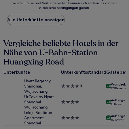
wurde. Preise und Verfügbarkeiten können sich ändern. Es können
der
zusätzliche Bedingungen gelten.
niedrigste
Preis
Alle Unterkünfte anzeigen
pro
Nacht,
der
in
Vergleiche beliebte Hotels in der
den
letzten
Nähe von U-Bahn-Station
24 Stunden
für
Huangxing Road
einen
Aufenthalt
mit
Unterkünfte
Unterkunftsstandard
Gästebew
1 Übernachtung
Hyatt Regency
von
Wunderba
Shanghai,
4.5-
9.0
2 Erwachsenen
271 Bewertu
Wujiaochang
Sterne-
gefunden
Unterkunft
UrCove by Hyatt
wurde.
Außergewö
Shanghai
4.0-
9.8
Preise
18 Bewertun
Wujiaochang
Sterne-
und
Unterkunft
Leleju Boutique
Verfügbarkeiten
Außergewö
Apartment
4.0-
können
9.8
119 Bewertun
Shanghai
Sterne-
sich
Unterkunft
ändern.