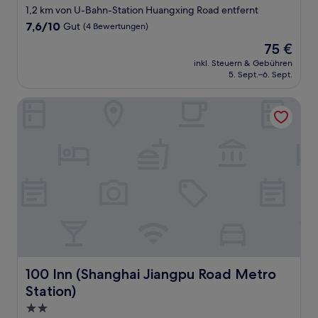
Sterne-
1,2 km von U-Bahn-Station Huangxing Road entfernt
Unterkunft
7.6
7,6/10
Gut
(4 Bewertungen)
von
Der
75 €
10,
Preis
Gut,
inkl. Steuern & Gebühren
beträgt
5. Sept.–6. Sept.
(4
75 €
Bewertungen)
100 Inn (Shanghai Jiangpu Road Metro Station)
100 Inn (Shanghai Jiangpu Road Metro Station)
100 Inn (Shanghai Jiangpu Road Metro
Station)
2.0-