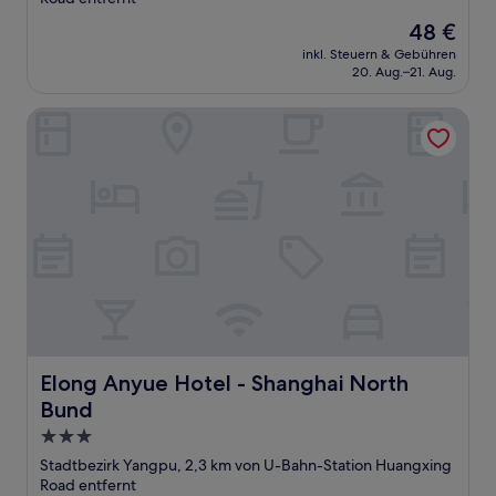
Der
48 €
Preis
inkl. Steuern & Gebühren
beträgt
20. Aug.–21. Aug.
48 €
Elong Anyue Hotel - Shanghai North Bund
Elong Anyue Hotel - Shanghai North Bund
Elong Anyue Hotel - Shanghai North
Bund
3.0-
Sterne-
Stadtbezirk Yangpu, 2,3 km von U-Bahn-Station Huangxing
Unterkunft
Road entfernt