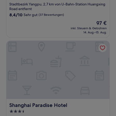
Sterne-
Stadtbezirk Yangpu, 2,7 km von U-Bahn-Station Huangxing
Unterkunft
Road entfernt
8.4
8,4/10
Sehr gut
(37 Bewertungen)
von
Der
97 €
10,
Preis
Sehr
inkl. Steuern & Gebühren
beträgt
14. Aug.–15. Aug.
gut,
97 €
(37
Bewertungen)
Shanghai Paradise Hotel
Shanghai Paradise Hotel
Shanghai Paradise Hotel
3.5-