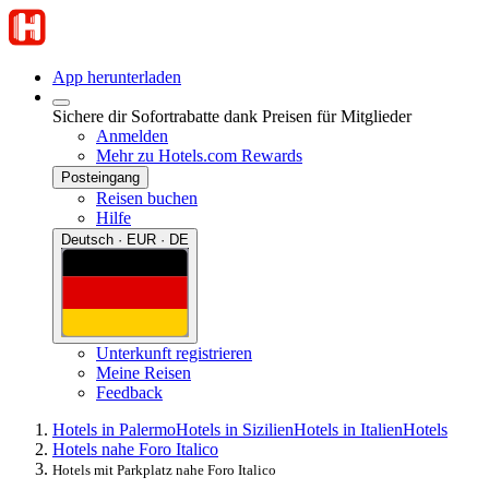
App herunterladen
Sichere dir Sofortrabatte dank Preisen für Mitglieder
Anmelden
Mehr zu Hotels.com Rewards
Posteingang
Reisen buchen
Hilfe
Deutsch · EUR · DE
Unterkunft registrieren
Meine Reisen
Feedback
Hotels in Palermo
Hotels in Sizilien
Hotels in Italien
Hotels
Hotels nahe Foro Italico
Hotels mit Parkplatz nahe Foro Italico