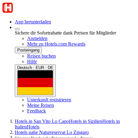
App herunterladen
Sichere dir Sofortrabatte dank Preisen für Mitglieder
Anmelden
Mehr zu Hotels.com Rewards
Posteingang
Reisen buchen
Hilfe
Deutsch · EUR · DE
Unterkunft registrieren
Meine Reisen
Feedback
Hotels in San Vito Lo Capo
Hotels in Sizilien
Hotels in
Italien
Hotels
Hotels nahe Naturreservat Lo Zingaro