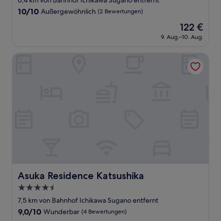
6,4 km von Bahnhof Ichikawa Sugano entfernt
Unterkunft
10.0
10/10
Außergewöhnlich
(2 Bewertungen)
von
Der
122 €
10,
Preis
Außergewöhnlich,
9. Aug.–10. Aug.
beträgt
(2
122 €
Bewertungen)
Asuka Residence Katsushika
Asuka Residence Katsushika
Asuka Residence Katsushika
4.5-
Sterne-
7,5 km von Bahnhof Ichikawa Sugano entfernt
Unterkunft
9.0
9,0/10
Wunderbar
(4 Bewertungen)
von