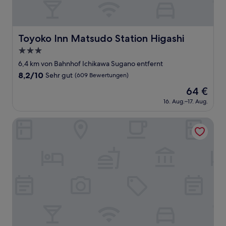
Toyoko Inn Matsudo Station Higashi
Toyoko Inn Matsudo Station Higashi
3.0-
Sterne-
6,4 km von Bahnhof Ichikawa Sugano entfernt
Unterkunft
8.2
8,2/10
Sehr gut
(609 Bewertungen)
von
Der
64 €
10,
Preis
Sehr
16. Aug.–17. Aug.
beträgt
gut,
64 €
(609
Laffitte Hirai Condominium Hotel
Bewertungen)