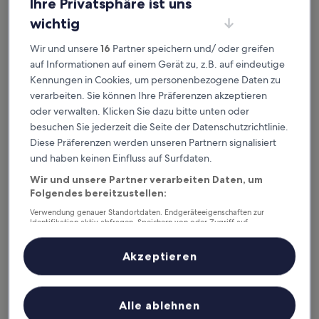
Ihre Privatsphäre ist uns
wichtig
Ichikawa Grand Hotel
Ichikawa Grand Hotel
Wir und unsere
16
Partner speichern und/ oder greifen
3.0-
auf Informationen auf einem Gerät zu, z.B. auf eindeutige
Sterne-
0,9 km von Bahnhof Ichikawa Sugano entfernt
Kennungen in Cookies, um personenbezogene Daten zu
Unterkunft
7.2
7,2/10
Gut
(83 Bewertungen)
verarbeiten. Sie können Ihre Präferenzen akzeptieren
von
Der
50 €
10,
oder verwalten. Klicken Sie dazu bitte unten oder
Preis
Gut,
11. Aug.–12. Aug.
besuchen Sie jederzeit die Seite der Datenschutzrichtlinie.
beträgt
(83
Diese Präferenzen werden unseren Partnern signalisiert
50 €
Bewertungen)
Hotel Double Funabashi
und haben keinen Einfluss auf Surfdaten.
Wir und unsere Partner verarbeiten Daten, um
Folgendes bereitzustellen:
Verwendung genauer Standortdaten. Endgeräteeigenschaften zur
Identifikation aktiv abfragen. Speichern von oder Zugriff auf
Informationen auf einem Endgerät. Personalisierte Werbung und
Inhalte, Messung von Werbeleistung und der Performance von Inhalten,
Zielgruppenforschung sowie Entwicklung und Verbesserung von
Akzeptieren
Angeboten.
Liste der Partner (Lieferanten)
Alle ablehnen