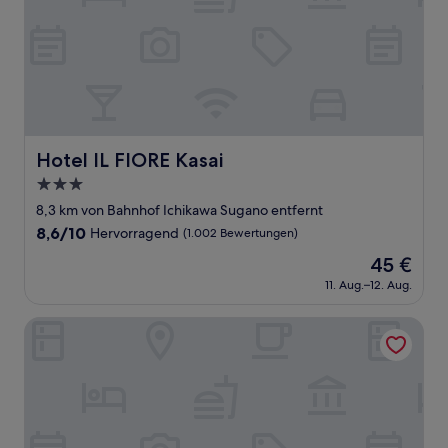
Hotel IL FIORE Kasai
Hotel IL FIORE Kasai
3.0-
Sterne-
8,3 km von Bahnhof Ichikawa Sugano entfernt
Unterkunft
8.6
8,6/10
Hervorragend
(1.002 Bewertungen)
von
Der
45 €
10,
Preis
Hervorragend,
11. Aug.–12. Aug.
beträgt
(1.002
45 €
Bewertungen)
Kuretake Inn Tokyo Funabori