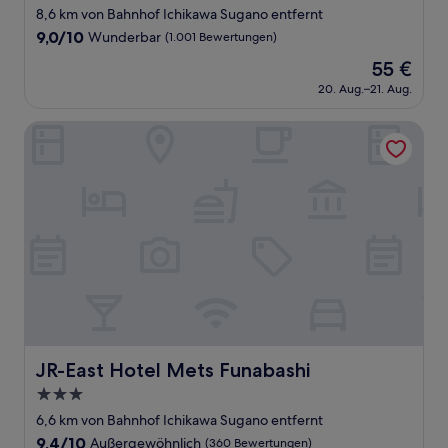
Sterne-
8,6 km von Bahnhof Ichikawa Sugano entfernt
Unterkunft
9.0
9,0/10
Wunderbar
(1.001 Bewertungen)
von
Der
55 €
10,
Preis
Wunderbar,
20. Aug.–21. Aug.
beträgt
(1.001
55 €
Bewertungen)
JR-East Hotel Mets Funabashi
JR-East Hotel Mets Funabashi
JR-East Hotel Mets Funabashi
3.0-
Sterne-
6,6 km von Bahnhof Ichikawa Sugano entfernt
Unterkunft
9.4
9,4/10
Außergewöhnlich
(360 Bewertungen)