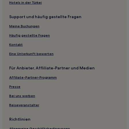
Hotels nahe Bahnhof Chiba Kemigawahama
Hotels in der Türkei
Chuo: Hotels
Support und häufig gestellte Fragen
Sakae Hotels
Kuzuma Hotels
Meine Buchungen
Hotels nahe Bahnhof Matsudo
Häufig gestellte Fragen
Hotels nahe Baseball-Museum Yoshizawa
Kontakt
Hotels nahe Bahnhof Narashino Kaihin-Makuhari
Eine Unterkunft bewerten
Hotels nahe Ikspiari
Für Anbieter, Affliliate-Partner und Medien
Hotels nahe Bahnhof Narita
Affiliate-Partner-Programm
Anesaki Hotels
Ryokans in Kamogawa
Presse
Gasthäuser in Strand von Hasama
Bei uns werben
Ryokans in Strand von Hasama
Reiseveranstalter
Günstige in Kamogawa
Richtlinien
Familien in Funabashi
Allgemeine Geschäftsbedingungen