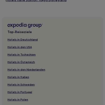
Hotels nahe Station Tokyo Disneyland
Hotels nahe Tokyo Disneyland®
Chiba Hotels
Hotels nahe Tokyo DisneySea®
Nakamachi Hotels
Top-Reiseziele
Chidori: Hotels
Hotels in Deutschland
Hotels nahe Bahnhof Narita Yukawa
Hotels in den USA
Ushigome Hotels
Hotels in Tschechien
Hotels nahe Bahnhof Chiba Nagaura
Hotels in Österreich
Hotels nahe Station DisneySea Tokio
Hotels in den Niederlanden
Goikaigan Hotels
Hotels nahe AEON Mall Makuhari New City
Hotels in Italien
Hotels nahe Bahnhof Chiba Shin-Kamagaya
Hotels in Schweden
Mihama: Hotels
Hotels in Portugal
Hotels nahe Bahnhof Narita Keisei-Sakura
Hotels in Polen