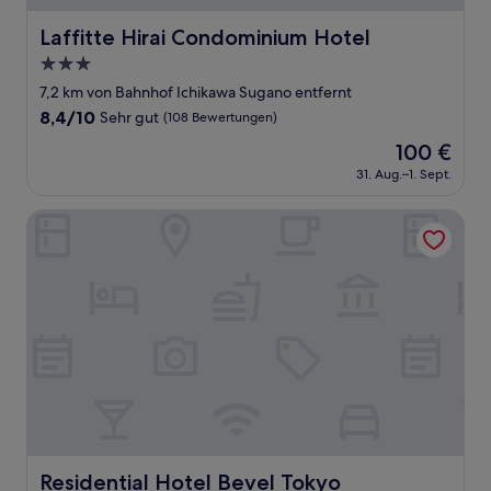
Laffitte Hirai Condominium Hotel
Laffitte Hirai Condominium Hotel
3.0-
Sterne-
7,2 km von Bahnhof Ichikawa Sugano entfernt
Unterkunft
8.4
8,4/10
Sehr gut
(108 Bewertungen)
von
Der
100 €
10,
Preis
Sehr
31. Aug.–1. Sept.
beträgt
gut,
100 €
(108
Residential Hotel Bevel Tokyo
Bewertungen)
Residential Hotel Bevel Tokyo
Residential Hotel Bevel Tokyo