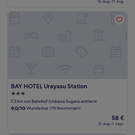
Außergewöhnlich,
16. Aug.–17. Aug.
beträgt
(132
71 €
Bewertungen)
BAY HOTEL Urayasu Station
BAY HOTEL Urayasu Station
BAY HOTEL Urayasu Station
3.0-
Sterne-
7,3 km von Bahnhof Ichikawa Sugano entfernt
Unterkunft
9.0
9,0/10
Wunderbar
(715 Bewertungen)
von
Der
58 €
10,
Preis
Wunderbar,
31. Aug.–1. Sept.
beträgt
(715
58 €
Bewertungen)