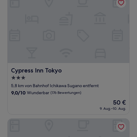
Cypress Inn Tokyo
Cypress Inn Tokyo
3.0-
Sterne-
5,8 km von Bahnhof Ichikawa Sugano entfernt
Unterkunft
9.0
9,0/10
Wunderbar
(176 Bewertungen)
von
Der
50 €
10,
Preis
Wunderbar,
9. Aug.–10. Aug.
beträgt
(176
50 €
Bewertungen)
Super Hotel Tokyo JR Shinkoiwa