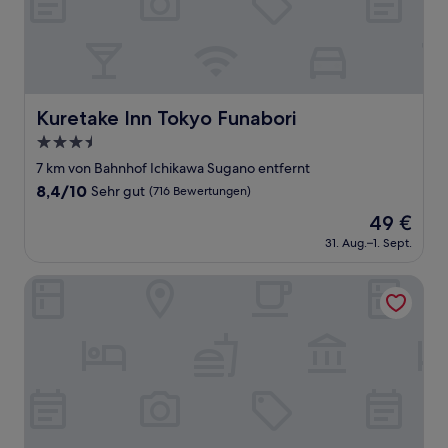
Kuretake Inn Tokyo Funabori
Kuretake Inn Tokyo Funabori
3.5-
Sterne-
7 km von Bahnhof Ichikawa Sugano entfernt
Unterkunft
8.4
8,4/10
Sehr gut
(716 Bewertungen)
von
Der
49 €
10,
Preis
Sehr
31. Aug.–1. Sept.
beträgt
gut,
49 €
(716
Toyoko Inn Matsudo Station Higashi
Bewertungen)