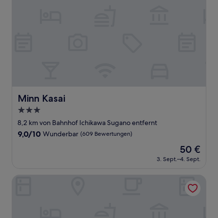
Minn Kasai
Minn Kasai
3.0-
Sterne-
8,2 km von Bahnhof Ichikawa Sugano entfernt
Unterkunft
9.0
9,0/10
Wunderbar
(609 Bewertungen)
von
Der
50 €
10,
Preis
Wunderbar,
3. Sept.–4. Sept.
beträgt
(609
50 €
Bewertungen)
Hotel IL FIORE Kasai