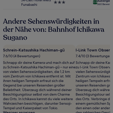
JR-East Hotel Mets
Außergewö
Bedingungen
3.0-
9.4
Funabashi
360 Bewertu
gelten.
Sterne-
Unterkunft
Andere Sehenswürdigkeiten in
der Nähe von: Bahnhof Ichikawa
Sugano
Schrein-Katsushika Hachiman-gū
I-Link Town Observ
7.6/10 (4 Bewertungen)
7.4/10 (3 Bewertungen)
Schnapp dir deine Kamera und mach dich auf
Schnapp dir deine Kam
zu Schrein-Katsushika Hachiman-gū – nur eine
zu I-Link Town Observat
von vielen Sehenswürdigkeiten, die 1,2 km
vielen Sehenswürdigkei
vom Zentrum von Ichikawa entfernt ist. Mit
Zentrum von Ichikawa en
ihren heiligen Tempeln erfreut sich die
heiligen Tempeln erfre
Gegend bei unseren Reisenden großer
unseren Reisenden groß
Beliebtheit. Überzeug dich während deiner
Überzeug dich während
Besichtigungstour selbst von dem Charme
Besichtigungstour sel
des Orts. In Ichikawa kannst du viele weitere
des Orts. Verbringe de
Wahrzeichen besichtigen, darunter Sensoji-
einem gemütlichen Spa
Tempel und Kaiserpalast von Tokio.
den einen oder andere
Weniger anzeigen
den zahlreichen Geschä