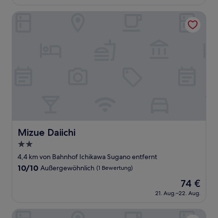
beträgt
gut,
45 €
(2
Mizue Daiichi
Bewertungen)
Mizue Daiichi
Mizue Daiichi
2.0-
Sterne-
4,4 km von Bahnhof Ichikawa Sugano entfernt
Unterkunft
10.0
10/10
Außergewöhnlich
(1 Bewertung)
von
Der
74 €
10,
Preis
Außergewöhnlich,
21. Aug.–22. Aug.
beträgt
(1
74 €
Bewertung)
Cypress Inn Tokyo