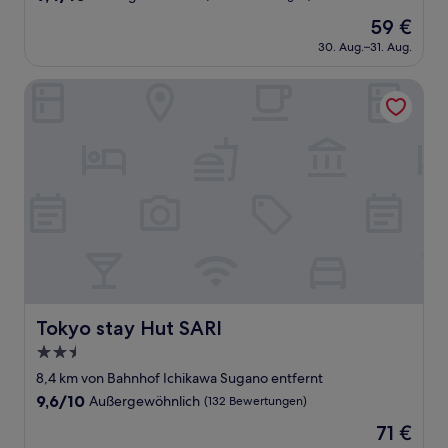
von
Der
59 €
10,
Preis
Außergewöhnlich,
30. Aug.–31. Aug.
beträgt
(360
59 €
Bewertungen)
Tokyo stay Hut SARI
Tokyo stay Hut SARI
Tokyo stay Hut SARI
2.5-
Sterne-
8,4 km von Bahnhof Ichikawa Sugano entfernt
Unterkunft
9.6
9,6/10
Außergewöhnlich
(132 Bewertungen)
von
Der
71 €
10,
Preis