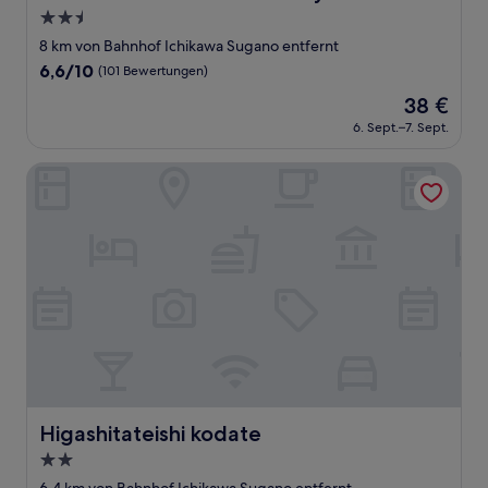
2.5-
Sterne-
8 km von Bahnhof Ichikawa Sugano entfernt
Unterkunft
6.6
6,6/10
(101 Bewertungen)
von
Der
38 €
10,
Preis
(101
6. Sept.–7. Sept.
beträgt
Bewertungen)
38 €
Higashitateishi kodate
Higashitateishi kodate
Higashitateishi kodate
2.0-
Sterne-