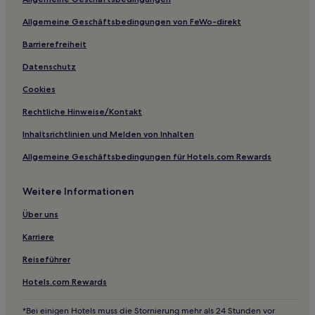
Hotels mit Parkplatz nahe Strand Nagasaki
Allgemeine Geschäftsbedingungen von FeWo-direkt
Hotels mit Wellnessbereich nahe Strand Hojo
Hotels mit Wellnessbereich in Chiba
Barrierefreiheit
Familien in Urayasu
Datenschutz
Hotels mit Pool nahe Strand Katakai
Cookies
Hotels mit Thermalbad nahe Strand Katakai
Rechtliche Hinweise/Kontakt
Hotels mit Thermalbad nahe Makuhari Beach
Inhaltsrichtlinien und Melden von Inhalten
Familien in Maihama
Allgemeine Geschäftsbedingungen für Hotels.com Rewards
Hotels mit inbegriffenem Frühstück nahe Strand von
Shirako
Weitere Informationen
Haustierfreundliche nahe Strand von Shirako
Über uns
Hotels mit Parkplatz nahe Nemoto Beach
Karriere
Hotels mit inbegriffenem Frühstück nahe Strand von
Hasama
Reiseführer
Hotels mit Wellnessbereich in Narita
Hotels.com Rewards
Günstige in Narita
*Bei einigen Hotels muss die Stornierung mehr als 24 Stunden vor