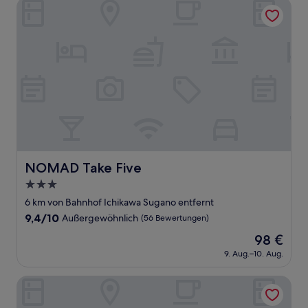
NOMAD Take Five
NOMAD Take Five
NOMAD Take Five
3.0-
Sterne-
6 km von Bahnhof Ichikawa Sugano entfernt
Unterkunft
9.4
9,4/10
Außergewöhnlich
(56 Bewertungen)
von
Der
98 €
10,
Preis
Außergewöhnlich,
9. Aug.–10. Aug.
beträgt
(56
98 €
Bewertungen)
Minn Kasai