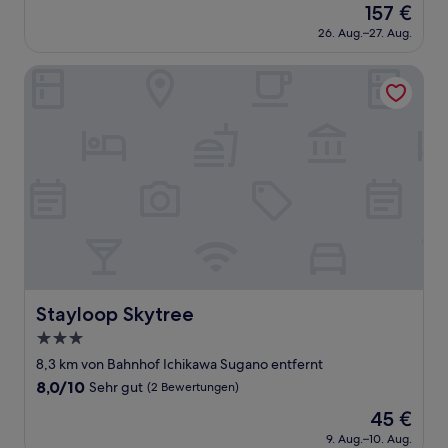
Der
157 €
10,
Preis
Wunderbar,
26. Aug.–27. Aug.
beträgt
(4
157 €
Bewertungen)
Stayloop Skytree
Stayloop Skytree
Stayloop Skytree
3.0-
Sterne-
8,3 km von Bahnhof Ichikawa Sugano entfernt
Unterkunft
8.0
8,0/10
Sehr gut
(2 Bewertungen)
von
Der
45 €
10,
Preis
Sehr
9. Aug.–10. Aug.