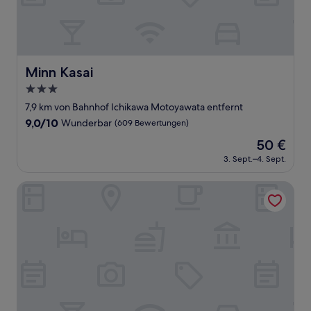
Minn Kasai
Minn Kasai
3.0-
Sterne-
7,9 km von Bahnhof Ichikawa Motoyawata entfernt
Unterkunft
9.0
9,0/10
Wunderbar
(609 Bewertungen)
von
Der
50 €
10,
Preis
Wunderbar,
3. Sept.–4. Sept.
beträgt
(609
50 €
Bewertungen)
Oriental Hotel Tokyo Bay