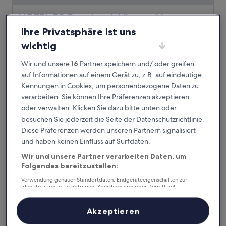
HOTEL R9 Premium Ichikawaekimae
HOTEL R9 Premium Ichikawaekimae
2.0-
Ihre Privatsphäre ist uns
Sterne-
2,1 km von Bahnhof Ichikawa Motoyawata entfernt
wichtig
Unterkunft
9.0
9,0/10
Wunderbar
(245 Bewertungen)
von
Wir und unsere
16
Partner speichern und/ oder greifen
Der
65 €
10,
auf Informationen auf einem Gerät zu, z.B. auf eindeutige
Preis
Wunderbar,
11. Aug.–12. Aug.
Kennungen in Cookies, um personenbezogene Daten zu
beträgt
(245
65 €
verarbeiten. Sie können Ihre Präferenzen akzeptieren
Bewertungen)
Toyoko Inn Nishi Funabashi Baraki Inter
oder verwalten. Klicken Sie dazu bitte unten oder
besuchen Sie jederzeit die Seite der Datenschutzrichtlinie.
Diese Präferenzen werden unseren Partnern signalisiert
und haben keinen Einfluss auf Surfdaten.
Wir und unsere Partner verarbeiten Daten, um
Folgendes bereitzustellen:
Verwendung genauer Standortdaten. Endgeräteeigenschaften zur
Identifikation aktiv abfragen. Speichern von oder Zugriff auf
Informationen auf einem Endgerät. Personalisierte Werbung und
Inhalte, Messung von Werbeleistung und der Performance von Inhalten,
Zielgruppenforschung sowie Entwicklung und Verbesserung von
Akzeptieren
Angeboten.
Toyoko Inn Nishi Funabashi Baraki Inter
Toyoko Inn Nishi Funabashi Baraki Inter
Liste der Partner (Lieferanten)