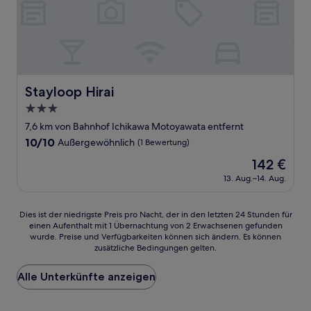
Stayloop Hirai
Stayloop Hirai
3.0-
Sterne-
7,6 km von Bahnhof Ichikawa Motoyawata entfernt
Unterkunft
10.0
10/10
Außergewöhnlich
(1 Bewertung)
von
Der
142 €
10,
Preis
Außergewöhnlich,
13. Aug.–14. Aug.
beträgt
(1
142 €
Bewertung)
Dies
Dies ist der niedrigste Preis pro Nacht, der in den letzten 24 Stunden für
einen Aufenthalt mit 1 Übernachtung von 2 Erwachsenen gefunden
ist
wurde. Preise und Verfügbarkeiten können sich ändern. Es können
der
zusätzliche Bedingungen gelten.
niedrigste
Preis
Alle Unterkünfte anzeigen
pro
Nacht,
der