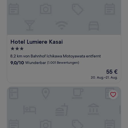
Hotel Lumiere Kasai
Hotel Lumiere Kasai
3.0-
Sterne-
8,2 km von Bahnhof Ichikawa Motoyawata entfernt
Unterkunft
9.0
9,0/10
Wunderbar
(1.001 Bewertungen)
von
Der
55 €
10,
Preis
Wunderbar,
20. Aug.–21. Aug.
beträgt
(1.001
55 €
Bewertungen)
Minn Kasai