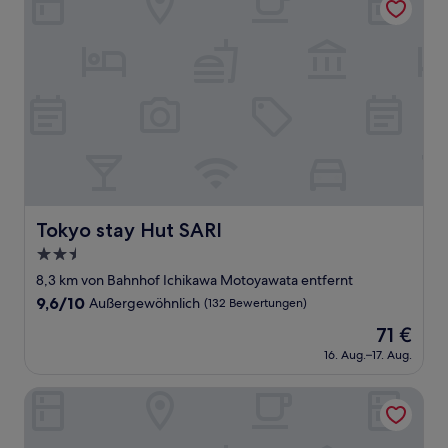
Tokyo stay Hut SARI
Tokyo stay Hut SARI
2.5-
Sterne-
8,3 km von Bahnhof Ichikawa Motoyawata entfernt
Unterkunft
9.6
9,6/10
Außergewöhnlich
(132 Bewertungen)
von
Der
71 €
10,
Preis
Außergewöhnlich,
16. Aug.–17. Aug.
beträgt
(132
71 €
Bewertungen)
BAY HOTEL Urayasu Station