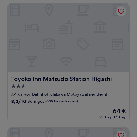
100 €
(108
Toyoko Inn Matsudo Station Higashi
Bewertungen)
Toyoko Inn Matsudo Station Higashi
Toyoko Inn Matsudo Station Higashi
3.0-
Sterne-
7,4 km von Bahnhof Ichikawa Motoyawata entfernt
Unterkunft
8.2
8,2/10
Sehr gut
(609 Bewertungen)
von
Der
64 €
10,
Preis
Sehr
16. Aug.–17. Aug.
beträgt
gut,
64 €
(609
Higashitateishi kodate
Bewertungen)