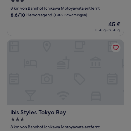
3.0-
Sterne-
8 km von Bahnhof Ichikawa Motoyawata entfernt
Unterkunft
8.6
8,6/10
Hervorragend
(1.002 Bewertungen)
von
Der
45 €
10,
Preis
Hervorragend,
11. Aug.–12. Aug.
beträgt
(1.002
45 €
Bewertungen)
ibis Styles Tokyo Bay
ibis Styles Tokyo Bay
ibis Styles Tokyo Bay
3.0-
Sterne-
8 km von Bahnhof Ichikawa Motoyawata entfernt