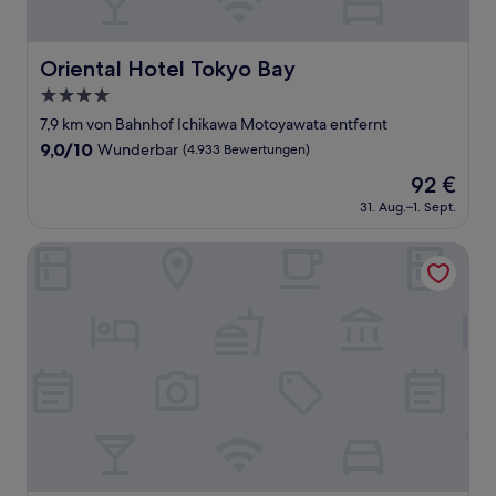
Oriental Hotel Tokyo Bay
Oriental Hotel Tokyo Bay
4.0-
Sterne-
7,9 km von Bahnhof Ichikawa Motoyawata entfernt
Unterkunft
9.0
9,0/10
Wunderbar
(4.933 Bewertungen)
von
Der
92 €
10,
Preis
Wunderbar,
31. Aug.–1. Sept.
beträgt
(4.933
92 €
Bewertungen)
Kuretake Inn Tokyo Funabori