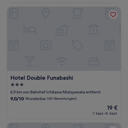
beträgt
(56
98 €
Bewertungen)
Hotel Double Funabashi
Hotel Double Funabashi
Hotel Double Funabashi
3.0-
Sterne-
6,9 km von Bahnhof Ichikawa Motoyawata entfernt
Unterkunft
9.0
9,0/10
Wunderbar
(421 Bewertungen)
von
Der
19 €
10,
Preis
Wunderbar,
7. Sept.–8. Sept.
beträgt
(421
19 €
Bewertungen)
Tokyo stay Hut SARI