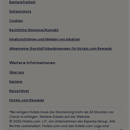
Hotels mit Wellnessbereich in Chiba
Barrierefreiheit
Familien in Urayasu
Datenschutz
Hotels mit Pool nahe Strand Katakai
Cookies
Hotels mit Thermalbad nahe Strand Katakai
Rechtliche Hinweise/Kontakt
Hotels mit Thermalbad nahe Makuhari Beach
Inhaltsrichtlinien und Melden von Inhalten
Familien in Maihama
Allgemeine Geschäftsbedingungen für Hotels.com Rewards
Hotels mit inbegriffenem Frühstück nahe Strand von
Shirako
Weitere Informationen
Haustierfreundliche nahe Strand von Shirako
Über uns
Hotels mit Parkplatz nahe Nemoto Beach
Karriere
Hotels mit inbegriffenem Frühstück nahe Strand von
Hasama
Reiseführer
Hotels mit Wellnessbereich in Narita
Hotels.com Rewards
Günstige in Narita
*Bei einigen Hotels muss die Stornierung mehr als 24 Stunden vor
Check-in erfolgen. Weitere Details auf der Website.
2-Sterne-Hotels in Strand Nagasaki
© 2026 Hotels.com, L.P., ein Unternehmen der Expedia Group. Alle
2-Sterne-Hotels in Funabashi
Rechte vorbehalten. Hotels.com und das Hotels.com-Logo sind