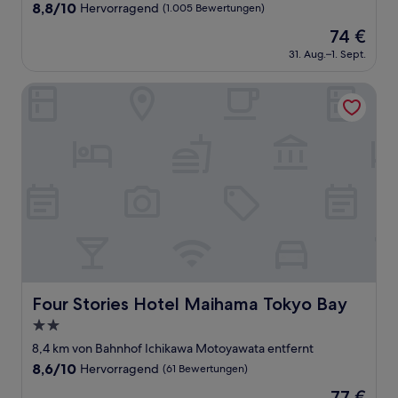
Unterkunft
8.8
8,8/10
Hervorragend
(1.005 Bewertungen)
von
Der
74 €
10,
Preis
Hervorragend,
31. Aug.–1. Sept.
beträgt
(1.005
74 €
Bewertungen)
Four Stories Hotel Maihama Tokyo Bay
Four Stories Hotel Maihama Tokyo Bay
Four Stories Hotel Maihama Tokyo Bay
2.0-
Sterne-
8,4 km von Bahnhof Ichikawa Motoyawata entfernt
Unterkunft
8.6
8,6/10
Hervorragend
(61 Bewertungen)
von
Der
77 €