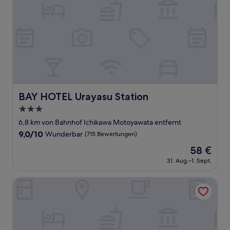
BAY HOTEL Urayasu Station
BAY HOTEL Urayasu Station
3.0-
Sterne-
6,8 km von Bahnhof Ichikawa Motoyawata entfernt
Unterkunft
9.0
9,0/10
Wunderbar
(715 Bewertungen)
von
Der
58 €
10,
Preis
Wunderbar,
31. Aug.–1. Sept.
beträgt
(715
58 €
Bewertungen)
Hotel Lumiere Kasai