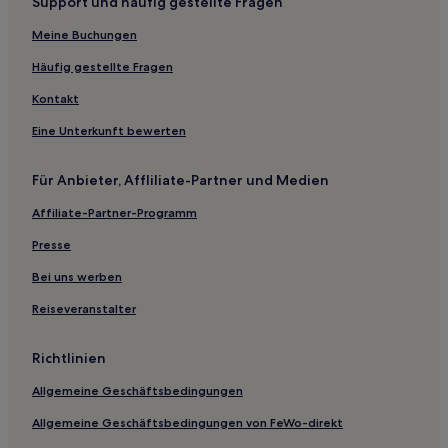
Support und häufig gestellte Fragen
Hotels nahe Bahnhof Narita Keisei-Sakura
Hotels nahe Bahnhof Chiba Kemigawahama
Meine Buchungen
Chuo: Hotels
Häufig gestellte Fragen
Sakae Hotels
Kontakt
Kuzuma Hotels
Eine Unterkunft bewerten
Hotels nahe Bahnhof Matsudo
Für Anbieter, Affliliate-Partner und Medien
Hotels nahe Baseball-Museum Yoshizawa
Affiliate-Partner-Programm
Hotels nahe Bahnhof Narashino Kaihin-Makuhari
Hotels nahe Ikspiari
Presse
Hotels nahe Bahnhof Narita
Bei uns werben
Anesaki Hotels
Reiseveranstalter
Günstige in Kamogawa
Richtlinien
Familien in Funabashi
Allgemeine Geschäftsbedingungen
Hotels mit Parkplatz nahe Strand Nagasaki
Allgemeine Geschäftsbedingungen von FeWo-direkt
Hotels mit Wellnessbereich nahe Strand Hojo