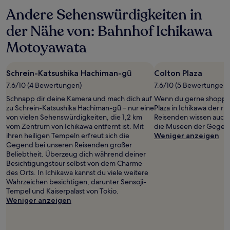
Andere Sehenswürdigkeiten in
der Nähe von: Bahnhof Ichikawa
Motoyawata
Schrein-Katsushika Hachiman-gū
Colton Plaza
7.6/10 (4 Bewertungen)
7.6/10 (5 Bewertungen)
Schnapp dir deine Kamera und mach dich auf
Wenn du gerne shoppen 
zu Schrein-Katsushika Hachiman-gū – nur eine
Plaza in Ichikawa der ri
von vielen Sehenswürdigkeiten, die 1,2 km
Reisenden wissen auch
vom Zentrum von Ichikawa entfernt ist. Mit
die Museen der Gegend
ihren heiligen Tempeln erfreut sich die
Weniger anzeigen
Gegend bei unseren Reisenden großer
Beliebtheit. Überzeug dich während deiner
Besichtigungstour selbst von dem Charme
des Orts. In Ichikawa kannst du viele weitere
Wahrzeichen besichtigen, darunter Sensoji-
Tempel und Kaiserpalast von Tokio.
Weniger anzeigen