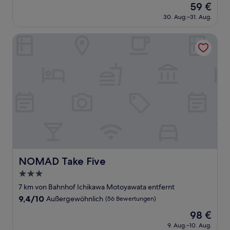
Der
59 €
10,
Preis
Außergewöhnlich,
30. Aug.–31. Aug.
beträgt
(360
59 €
Bewertungen)
NOMAD Take Five
NOMAD Take Five
NOMAD Take Five
3.0-
Sterne-
7 km von Bahnhof Ichikawa Motoyawata entfernt
Unterkunft
9.4
9,4/10
Außergewöhnlich
(56 Bewertungen)
von
Der
98 €
10,
Preis
Außergewöhnlich,
9. Aug.–10. Aug.