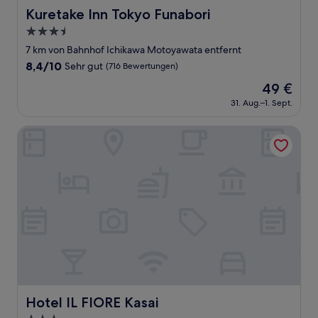
Kuretake Inn Tokyo Funabori
Kuretake Inn Tokyo Funabori
3.5-
Sterne-
7 km von Bahnhof Ichikawa Motoyawata entfernt
Unterkunft
8.4
8,4/10
Sehr gut
(716 Bewertungen)
von
Der
49 €
10,
Preis
Sehr
31. Aug.–1. Sept.
beträgt
gut,
49 €
(716
Hotel IL FIORE Kasai
Bewertungen)
Hotel IL FIORE Kasai
Hotel IL FIORE Kasai