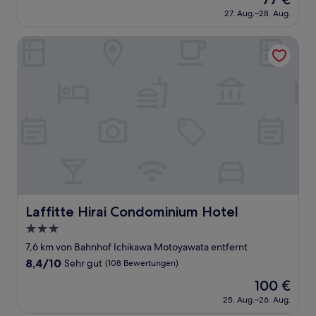
10,
Preis
Hervorragend,
27. Aug.–28. Aug.
beträgt
(61
77 €
Bewertungen)
Laffitte Hirai Condominium Hotel
Laffitte Hirai Condominium Hotel
Laffitte Hirai Condominium Hotel
3.0-
Sterne-
7,6 km von Bahnhof Ichikawa Motoyawata entfernt
Unterkunft
8.4
8,4/10
Sehr gut
(108 Bewertungen)
von
Der
100 €
10,
Preis
Sehr
25. Aug.–26. Aug.
beträgt
gut,