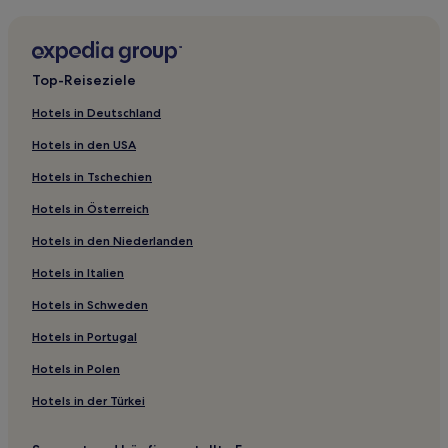
Hotels nahe Bahnhof Matsudo Yagiri
Hotels nahe Station Tokyo Disneyland
Hotels nahe Tokyo Disneyland®
Top-Reiseziele
Chiba Hotels
Hotels in Deutschland
Hotels nahe Tokyo DisneySea®
Hotels in den USA
Nakamachi Hotels
Hotels in Tschechien
Chidori: Hotels
Hotels in Österreich
Hotels nahe Bahnhof Narita Yukawa
Hotels in den Niederlanden
Ushigome Hotels
Hotels nahe Bahnhof Chiba Nagaura
Hotels in Italien
Hotels nahe Station DisneySea Tokio
Hotels in Schweden
Goikaigan Hotels
Hotels in Portugal
Hotels nahe AEON Mall Makuhari New City
Hotels in Polen
Hotels nahe Bahnhof Chiba Shin-Kamagaya
Hotels in der Türkei
Mihama: Hotels