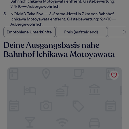
Bahnhof Ichikawa Motoyawata entfernt. Gästebewertung:
9,4/10 — Außergewöhnlich.
NOMAD Take Five
— 3-Sterne-Hotel in 7 km von Bahnhof
Ichikawa Motoyawata entfernt. Gästebewertung: 9,4/10 —
Außergewöhnlich.
Empfohlene Unterkünfte
Preis (aufsteigend)
Ent
Deine Ausgangsbasis nahe
Bahnhof Ichikawa Motoyawata
HOTEL R9 Premium Ichikawaekimae