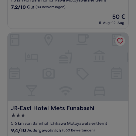
1,8 km von Bahnhof Ichikawa Motoyawata entfernt
Unterkunft
7.2
7,2/10
Gut
(83 Bewertungen)
von
Der
50 €
10,
Preis
Gut,
11. Aug.–12. Aug.
beträgt
(83
50 €
Bewertungen)
JR-East Hotel Mets Funabashi
JR-East Hotel Mets Funabashi
JR-East Hotel Mets Funabashi
3.0-
Sterne-
5,6 km von Bahnhof Ichikawa Motoyawata entfernt
Unterkunft
9.4
9,4/10
Außergewöhnlich
(360 Bewertungen)
von