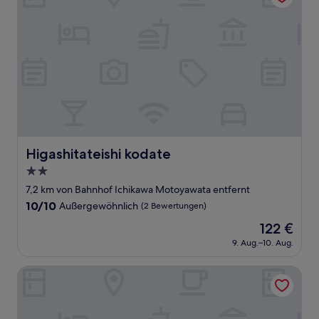
Higashitateishi kodate
Higashitateishi kodate
2.0-
Sterne-
7,2 km von Bahnhof Ichikawa Motoyawata entfernt
Unterkunft
10.0
10/10
Außergewöhnlich
(2 Bewertungen)
von
Der
122 €
10,
Preis
Außergewöhnlich,
9. Aug.–10. Aug.
beträgt
(2
122 €
Bewertungen)
Asuka Residence Katsushika