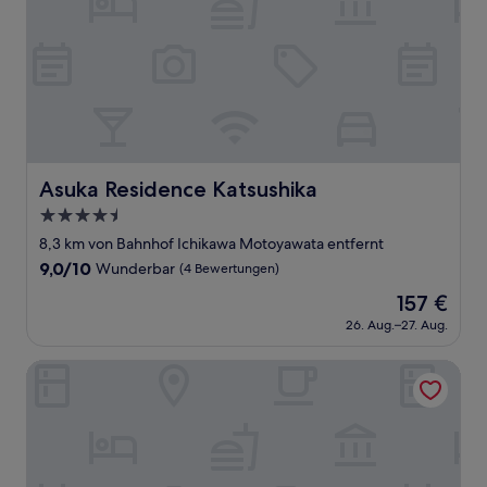
Asuka Residence Katsushika
Asuka Residence Katsushika
4.5-
Sterne-
8,3 km von Bahnhof Ichikawa Motoyawata entfernt
Unterkunft
9.0
9,0/10
Wunderbar
(4 Bewertungen)
von
Der
157 €
10,
Preis
Wunderbar,
26. Aug.–27. Aug.
beträgt
(4
157 €
Bewertungen)
Stayloop Hirai