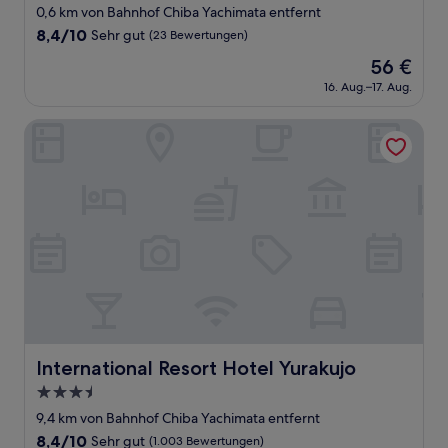
Sterne-
0,6 km von Bahnhof Chiba Yachimata entfernt
Unterkunft
8.4
8,4/10
Sehr gut
(23 Bewertungen)
von
Der
56 €
10,
Preis
Sehr
16. Aug.–17. Aug.
beträgt
gut,
56 €
(23
International Resort Hotel Yurakujo
Bewertungen)
International Resort Hotel Yurakujo
International Resort Hotel Yurakujo
3.5-
Sterne-
9,4 km von Bahnhof Chiba Yachimata entfernt
Unterkunft
8.4
8,4/10
Sehr gut
(1.003 Bewertungen)