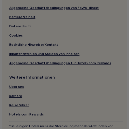
Hotels nahe Bahnhof Chiba Shin-Kamagaya
Allgemeine Geschäftsbedingungen von FeWo-direkt
Mihama: Hotels
Barrierefreiheit
Hotels nahe Bahnhof Narita Keisei-Sakura
Datenschutz
Hasunuma Hotels
Cookies
Hotels nahe Bahnhof Chiba Kemigawahama
Machibo Hotels
Rechtliche Hinweise/Kontakt
Chuo: Hotels
Inhaltsrichtlinien und Melden von Inhalten
Hotels nahe Bahnhof Chiba Shimosa-Kozaki
Allgemeine Geschäftsbedingungen für Hotels.com Rewards
Sakae Hotels
Weitere Informationen
Hotels nahe Bahnhof Higashi-Narita
Über uns
Hotels nahe Bahnhof Narita Airport Terminal 1
Karriere
Manzai Hotels
Tobu Hotels
Reiseführer
Kujukuri Hotels
Hotels.com Rewards
Hotels nahe Sawara Historic Streets
*Bei einigen Hotels muss die Stornierung mehr als 24 Stunden vor