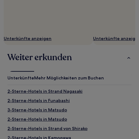
können
zusätzliche
Bedingungen
gelten.
Unterkünfte anzeigen
Unterkünfte anzeige
Weiter erkunden
Unterkünfte
Mehr Möglichkeiten zum Buchen
2-Sterne-Hotels in Strand Nagasaki
2-Sterne-Hotels in Funabashi
3-Sterne-Hotels in Matsudo
2-Sterne-Hotels in Matsudo
2-Sterne-Hotels in Strand von Shirako
2-Sterne-Hotels in Kamogawa