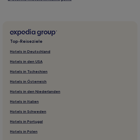
3-Sterne-Hotels in Kashiwa
Günstige in Kamogawa
Familien in Funabashi
Hotels mit Parkplatz nahe Strand Nagasaki
Top-Reiseziele
Hotels mit Wellnessbereich nahe Strand Hojo
Hotels in Deutschland
Hotels mit Wellnessbereich in Chiba
Hotels in den USA
Familien in Urayasu
Hotels in Tschechien
Hotels mit Pool nahe Strand Katakai
Hotels in Österreich
Hotels mit Thermalbad nahe Strand Katakai
Hotels in den Niederlanden
Hotels mit Thermalbad nahe Makuhari Beach
Familien in Maihama
Hotels in Italien
Haustierfreundliche nahe Strand von Shirako
Hotels in Schweden
Hotels mit inbegriffenem Frühstück nahe Strand von
Hotels in Portugal
Shirako
Hotels in Polen
Hotels mit inbegriffenem Frühstück nahe Strand von