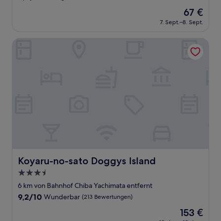
von
Der
67 €
10,
Preis
Sehr
7. Sept.–8. Sept.
beträgt
gut,
67 €
(1.003
Koyaru-no-sato Doggys Island
Bewertungen)
Koyaru-no-sato Doggys Island
Koyaru-no-sato Doggys Island
3.5-
Sterne-
6 km von Bahnhof Chiba Yachimata entfernt
Unterkunft
9.2
9,2/10
Wunderbar
(213 Bewertungen)
von
Der
153 €
10,
Preis