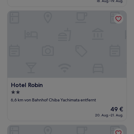
Wunderbar,
18. Aug.–19. Aug.
beträgt
(213
153 €
Bewertungen)
Hotel Robin
Hotel Robin
Hotel Robin
2.0-
Sterne-
6,6 km von Bahnhof Chiba Yachimata entfernt
Unterkunft
Der
49 €
Preis
20. Aug.–21. Aug.
beträgt
49 €
ADVENTURES ISLAND KOYARUZAWA LODGE