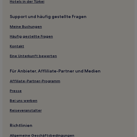
Hasama
Hotels in der Türkei
Günstige in Narita
Support und häufig gestellte Fragen
Hotels mit Wellnessbereich in Narita
Meine Buchungen
Hotels nahe Bahnhof Narashino Mimomi
Häufig gestellte Fragen
Bezirk Chōsei: Hotels
Kontakt
Hotels nahe Bahnhof Chiba Kamatori
Chiba Hotels
Eine Unterkunft bewerten
Kozaki Hotels
Für Anbieter, Affliliate-Partner und Medien
Nakamachi Hotels
Affiliate-Partner-Programm
Hotels nahe Bahnhof Narita Yukawa
Presse
Hotels nahe Schrein Komikado
Bei uns werben
Yokoshibahikari Hotels
Reiseveranstalter
Tako Hotels
Goikaigan Hotels
Richtlinien
Hotels nahe AEON Mall Makuhari New City
Allgemeine Geschäftsbedingungen