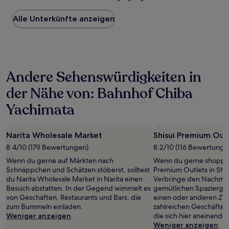
niedrigste
Preis
Alle Unterkünfte anzeigen
pro
Nacht,
der
in
den
letzten
Andere Sehenswürdigkeiten in
24 Stunden
für
der Nähe von: Bahnhof Chiba
einen
Aufenthalt
Yachimata
mit
1 Übernachtung
von
Narita Wholesale Market
Shisui Premium Out
2 Erwachsenen
8.4/10 (179 Bewertungen)
8.2/10 (116 Bewertunge
gefunden
wurde.
Wenn du gerne auf Märkten nach
Wenn du gerne shoppen 
Preise
Schnäppchen und Schätzen stöberst, solltest
Premium Outlets in Shisu
und
du Narita Wholesale Market in Narita einen
Verbringe den Nachmit
Verfügbarkeiten
Besuch abstatten. In der Gegend wimmelt es
gemütlichen Spazierga
können
von Geschäften, Restaurants und Bars, die
einen oder anderen Zw
sich
zum Bummeln einladen.
zahlreichen Geschäften
ändern.
Weniger anzeigen
die sich hier aneinande
Es
Weniger anzeigen