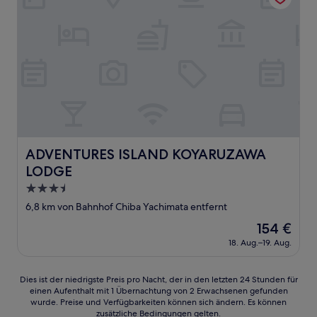
ADVENTURES ISLAND KOYARUZAWA LODGE
ADVENTURES ISLAND KOYARUZAWA
LODGE
3.5-
Sterne-
6,8 km von Bahnhof Chiba Yachimata entfernt
Unterkunft
Der
154 €
Preis
18. Aug.–19. Aug.
beträgt
154 €
Dies
Dies ist der niedrigste Preis pro Nacht, der in den letzten 24 Stunden für
einen Aufenthalt mit 1 Übernachtung von 2 Erwachsenen gefunden
ist
wurde. Preise und Verfügbarkeiten können sich ändern. Es können
der
zusätzliche Bedingungen gelten.