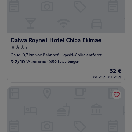
Daiwa Roynet Hotel Chiba Ekimae
Daiwa Roynet Hotel Chiba Ekimae
3.5-
Sterne-
Chuo, 0,7 km von Bahnhof Higashi-Chiba entfernt
Unterkunft
9.2
9,2/10
Wunderbar
(650 Bewertungen)
von
Der
52 €
10,
Preis
Wunderbar,
23. Aug.–24. Aug.
beträgt
(650
52 €
Bewertungen)
ROYAL PINES HOTEL CHIBA