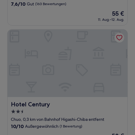
7.6
7,6/10
Gut
(163 Bewertungen)
von
Der
55 €
10,
Preis
Gut,
11. Aug.–12. Aug.
beträgt
(163
55 €
Bewertungen)
Hotel Century
Hotel Century
Hotel Century
2.5-
Sterne-
Chuo, 0,3 km von Bahnhof Higashi-Chiba entfernt
Unterkunft
10.0
10/10
Außergewöhnlich
(1 Bewertung)
von
Der