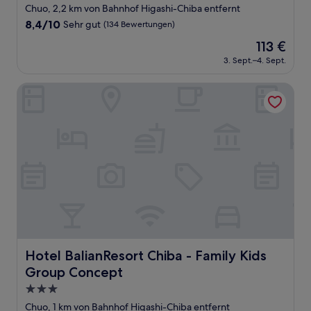
Sterne-
Chuo, 2,2 km von Bahnhof Higashi-Chiba entfernt
Unterkunft
8.4
8,4/10
Sehr gut
(134 Bewertungen)
von
Der
113 €
10,
Preis
Sehr
3. Sept.–4. Sept.
beträgt
gut,
113 €
(134
Hotel BalianResort Chiba - Family Kids Group Concept
Bewertungen)
Hotel BalianResort Chiba - Family Kids Group Concept
Hotel BalianResort Chiba - Family Kids
Group Concept
3.0-
Sterne-
Chuo, 1 km von Bahnhof Higashi-Chiba entfernt