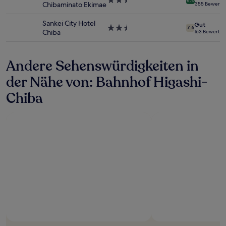
2.5-
Chibaminato Ekimae
355 Bewertu
ändern.
Sterne-
Es
Unterkunft
Sankei City Hotel
Gut
können
2.5-
7.6
Chiba
163 Bewertu
zusätzliche
Sterne-
Bedingungen
Unterkunft
gelten.
Andere Sehenswürdigkeiten in
der Nähe von: Bahnhof Higashi-
Chiba