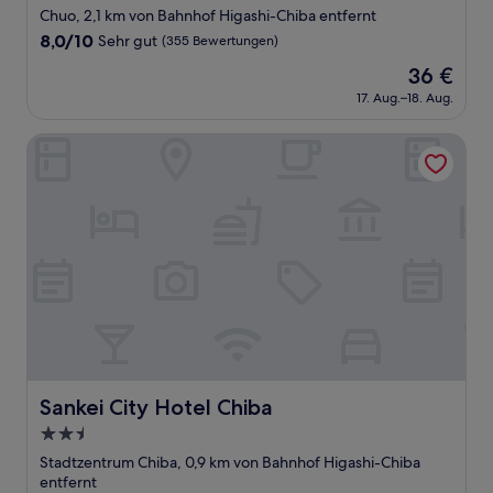
Sterne-
Chuo, 2,1 km von Bahnhof Higashi-Chiba entfernt
Unterkunft
8.0
8,0/10
Sehr gut
(355 Bewertungen)
von
Der
36 €
10,
Preis
Sehr
17. Aug.–18. Aug.
beträgt
gut,
36 €
(355
Sankei City Hotel Chiba
Bewertungen)
Sankei City Hotel Chiba
Sankei City Hotel Chiba
2.5-
Sterne-
Stadtzentrum Chiba, 0,9 km von Bahnhof Higashi-Chiba
Unterkunft
entfernt