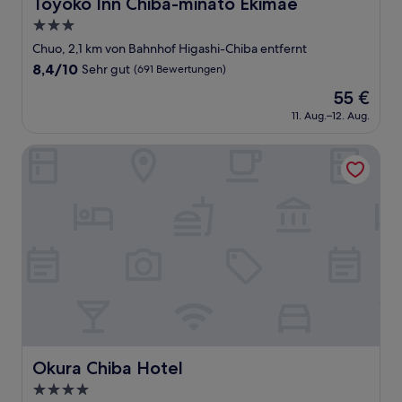
Toyoko Inn Chiba-minato Ekimae
Toyoko Inn Chiba-minato Ekimae
3.0-
Sterne-
Chuo, 2,1 km von Bahnhof Higashi-Chiba entfernt
Unterkunft
8.4
8,4/10
Sehr gut
(691 Bewertungen)
von
Der
55 €
10,
Preis
Sehr
11. Aug.–12. Aug.
beträgt
gut,
55 €
(691
Okura Chiba Hotel
Bewertungen)
Okura Chiba Hotel
Okura Chiba Hotel
4.0-