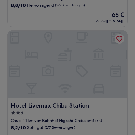
Unterkunft
8.8
8,8/10
Hervorragend
(96 Bewertungen)
von
Der
65 €
10,
Preis
Hervorragend,
27. Aug.–28. Aug.
beträgt
(96
65 €
Bewertungen)
Hotel Livemax Chiba Station
Hotel Livemax Chiba Station
Hotel Livemax Chiba Station
2.5-
Sterne-
Chuo, 1,1 km von Bahnhof Higashi-Chiba entfernt
Unterkunft
8.2
8,2/10
Sehr gut
(217 Bewertungen)
von