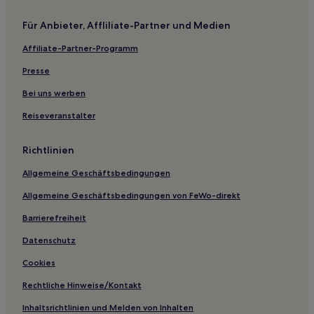
Hotels nahe Ikspiari
Für Anbieter, Affliliate-Partner und Medien
Hotels nahe Bahnhof Narita
Affiliate-Partner-Programm
Anesaki Hotels
Ryokans in Kamogawa
Presse
Gasthäuser in Strand von Hasama
Bei uns werben
Ryokans in Strand von Hasama
Reiseveranstalter
Günstige in Kamogawa
Richtlinien
Familien in Funabashi
Allgemeine Geschäftsbedingungen
Hotels mit Parkplatz nahe Strand Nagasaki
Allgemeine Geschäftsbedingungen von FeWo-direkt
Hotels mit Wellnessbereich nahe Strand Hojo
Hotels mit Wellnessbereich in Chiba
Barrierefreiheit
Familien in Urayasu
Datenschutz
Hotels mit Pool nahe Strand Katakai
Cookies
Hotels mit Thermalbad nahe Strand Katakai
Rechtliche Hinweise/Kontakt
Hotels mit Thermalbad nahe Makuhari Beach
Inhaltsrichtlinien und Melden von Inhalten