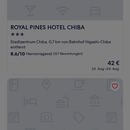
ROYAL PINES HOTEL CHIBA
ROYAL PINES HOTEL CHIBA
3.0-
Sterne-
Stadtzentrum Chiba, 0,7 km von Bahnhof Higashi-Chiba
Unterkunft
entfernt
8.6
8,6/10
Hervorragend
(127 Bewertungen)
von
Der
42 €
10,
Preis
Hervorragend,
23. Aug.–24. Aug.
beträgt
(127
42 €
Bewertungen)
Tosei Hotel Cocone Chiba Chuo