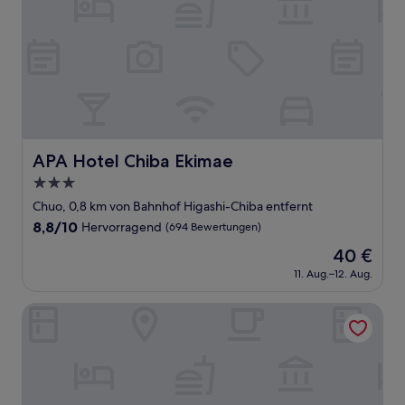
APA Hotel Chiba Ekimae
APA Hotel Chiba Ekimae
3.0-
Sterne-
Chuo, 0,8 km von Bahnhof Higashi-Chiba entfernt
Unterkunft
8.8
8,8/10
Hervorragend
(694 Bewertungen)
von
Der
40 €
10,
Preis
Hervorragend,
11. Aug.–12. Aug.
beträgt
(694
40 €
Bewertungen)
Daiwa Roynet Hotel Chiba Ekimae