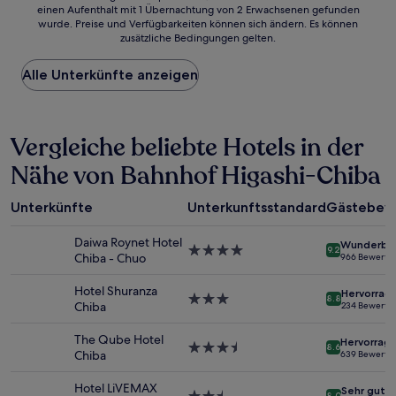
einen Aufenthalt mit 1 Übernachtung von 2 Erwachsenen gefunden
ist
wurde. Preise und Verfügbarkeiten können sich ändern. Es können
der
zusätzliche Bedingungen gelten.
niedrigste
Preis
Alle Unterkünfte anzeigen
pro
Nacht,
der
in
Vergleiche beliebte Hotels in der
den
letzten
Nähe von Bahnhof Higashi-Chiba
24 Stunden
für
einen
Unterkünfte
Unterkunftsstandard
Gästebew
Aufenthalt
mit
Daiwa Roynet Hotel
Wunderba
1 Übernachtung
4.0-
9.2
Chiba - Chuo
966 Bewertu
von
Sterne-
2 Erwachsenen
Unterkunft
Hotel Shuranza
Hervorrag
gefunden
3.0-
8.8
Chiba
234 Bewertu
wurde.
Sterne-
Preise
Unterkunft
The Qube Hotel
Hervorrag
und
3.5-
8.6
Chiba
639 Bewertu
Verfügbarkeiten
Sterne-
können
Unterkunft
Hotel LiVEMAX
Sehr gut
sich
8.0