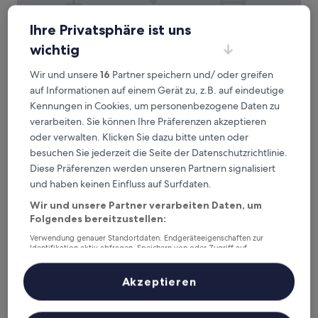
Ihre Privatsphäre ist uns
Hotel Shuranza Chiba
Hotel Shuranza Chiba
wichtig
3.0-
Sterne-
Chuo, 1,3 km von Bahnhof Higashi-Chiba entfernt
Wir und unsere
16
Partner speichern und/ oder greifen
Unterkunft
8.8
8,8/10
Hervorragend
(234 Bewertungen)
auf Informationen auf einem Gerät zu, z.B. auf eindeutige
von
Der
Kennungen in Cookies, um personenbezogene Daten zu
41 €
10,
Preis
verarbeiten. Sie können Ihre Präferenzen akzeptieren
Hervorragend,
16. Aug.–17. Aug.
beträgt
(234
oder verwalten. Klicken Sie dazu bitte unten oder
41 €
Bewertungen)
The Qube Hotel Chiba
besuchen Sie jederzeit die Seite der Datenschutzrichtlinie.
Diese Präferenzen werden unseren Partnern signalisiert
und haben keinen Einfluss auf Surfdaten.
Wir und unsere Partner verarbeiten Daten, um
Folgendes bereitzustellen:
Verwendung genauer Standortdaten. Endgeräteeigenschaften zur
Identifikation aktiv abfragen. Speichern von oder Zugriff auf
Informationen auf einem Endgerät. Personalisierte Werbung und
Inhalte, Messung von Werbeleistung und der Performance von Inhalten,
Zielgruppenforschung sowie Entwicklung und Verbesserung von
Akzeptieren
Angeboten.
Liste der Partner (Lieferanten)