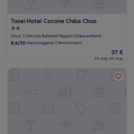
Tosei Hotel Cocone Chiba Chuo
Tosei Hotel Cocone Chiba Chuo
2.0-
Sterne-
Chuo, 1,1 km von Bahnhof Higashi-Chiba entfernt
Unterkunft
8.6
8,6/10
Hervorragend
(7 Bewertungen)
von
Der
37 €
10,
Preis
Hervorragend,
23. Aug.–24. Aug.
beträgt
(7
37 €
Bewertungen)
Orda Hotel