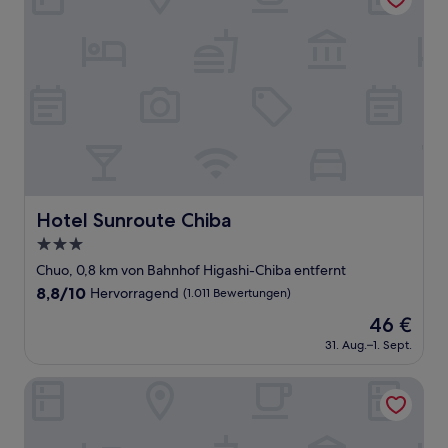
Hotel Sunroute Chiba
Hotel Sunroute Chiba
3.0-
Sterne-
Chuo, 0,8 km von Bahnhof Higashi-Chiba entfernt
Unterkunft
8.8
8,8/10
Hervorragend
(1.011 Bewertungen)
von
Der
46 €
10,
Preis
Hervorragend,
31. Aug.–1. Sept.
beträgt
(1.011
46 €
Bewertungen)
APA Hotel Chiba Ekimae