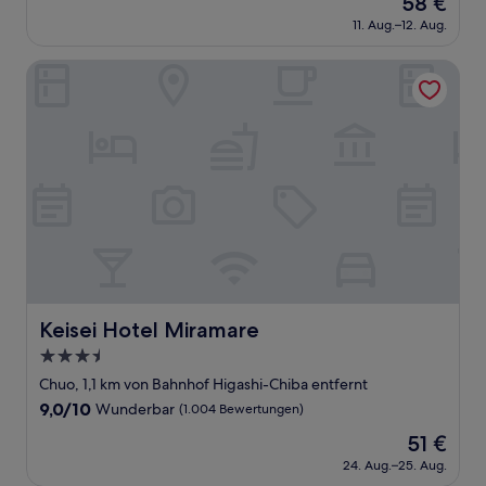
58 €
10,
Preis
Außergewöhnlich,
11. Aug.–12. Aug.
beträgt
(1
58 €
Bewertung)
Keisei Hotel Miramare
Keisei Hotel Miramare
Keisei Hotel Miramare
3.5-
Sterne-
Chuo, 1,1 km von Bahnhof Higashi-Chiba entfernt
Unterkunft
9.0
9,0/10
Wunderbar
(1.004 Bewertungen)
von
Der
51 €
10,
Preis
Wunderbar,
24. Aug.–25. Aug.
beträgt
(1.004