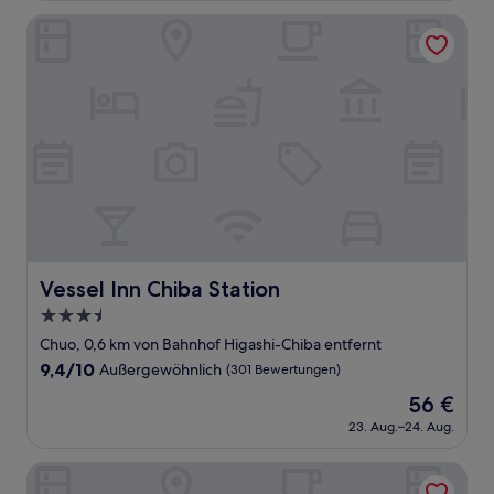
51 €
Bewertungen)
Vessel Inn Chiba Station
Vessel Inn Chiba Station
Vessel Inn Chiba Station
3.5-
Sterne-
Chuo, 0,6 km von Bahnhof Higashi-Chiba entfernt
Unterkunft
9.4
9,4/10
Außergewöhnlich
(301 Bewertungen)
von
Der
56 €
10,
Preis
Außergewöhnlich,
23. Aug.–24. Aug.
beträgt
(301
56 €
Bewertungen)
Hotel Sunroute Chiba