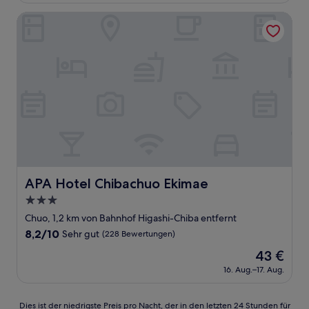
gut,
65 €
(118
APA Hotel Chibachuo Ekimae
Bewertungen)
APA Hotel Chibachuo Ekimae
APA Hotel Chibachuo Ekimae
3.0-
Sterne-
Chuo, 1,2 km von Bahnhof Higashi-Chiba entfernt
Unterkunft
8.2
8,2/10
Sehr gut
(228 Bewertungen)
von
Der
43 €
10,
Preis
Sehr
16. Aug.–17. Aug.
beträgt
gut,
43 €
(228
Dies
Dies ist der niedrigste Preis pro Nacht, der in den letzten 24 Stunden für
Bewertungen)