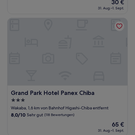
Der
30 €
10,
Preis
Sehr
31. Aug.–1. Sept.
beträgt
gut,
30 €
(217
Grand Park Hotel Panex Chiba
Bewertungen)
Grand Park Hotel Panex Chiba
Grand Park Hotel Panex Chiba
3.0-
Sterne-
Wakaba, 1,6 km von Bahnhof Higashi-Chiba entfernt
Unterkunft
8.0
8,0/10
Sehr gut
(118 Bewertungen)
von
Der
65 €
10,
Preis
Sehr
31. Aug.–1. Sept.
beträgt