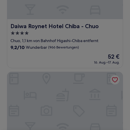
Daiwa Roynet Hotel Chiba - Chuo
Daiwa Roynet Hotel Chiba - Chuo
4.0-
Sterne-
Chuo, 1,1 km von Bahnhof Higashi-Chiba entfernt
Unterkunft
9.2
9,2/10
Wunderbar
(966 Bewertungen)
von
Der
52 €
10,
Preis
Wunderbar,
16. Aug.–17. Aug.
beträgt
(966
52 €
Bewertungen)
Hotel Shuranza Chiba