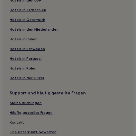
Hotels in den USA
Hotels nahe Bahnhof Chiba Nagaura
Hotels in Tschechien
Hotels nahe Station DisneySea Tokio
Hotels in Österreich
Goikaigan Hotels
Hotels in den Niederlanden
Hotels nahe AEON Mall Makuhari New City
Hotels nahe Bahnhof Chiba Shin-Kamagaya
Hotels in Italien
Mihama: Hotels
Hotels in Schweden
Hotels nahe Bahnhof Narita Keisei-Sakura
Hotels in Portugal
Hotels nahe Bahnhof Chiba Kemigawahama
Hotels in Polen
Machibo Hotels
Hotels in der Türkei
Chuo: Hotels
Support und häufig gestellte Fragen
Sakae Hotels
Hotels nahe Bahnhof Matsudo
Meine Buchungen
Hotels nahe Bahnhof Narita Airport Terminal 1
Häufig gestellte Fragen
Hotels nahe Baseball-Museum Yoshizawa
Kontakt
Hotels nahe Bahnhof Narashino Kaihin-Makuhari
Eine Unterkunft bewerten