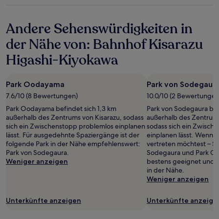
gelten.
Sterne-
Unterkunft
Andere Sehenswürdigkeiten in
der Nähe von: Bahnhof Kisarazu
Higashi-Kiyokawa
Park Oodayama
Park von Sodegaur
7.6/10 (8 Bewertungen)
10.0/10 (2 Bewertungen
Park Oodayama befindet sich 1,3 km
Park von Sodegaura bef
außerhalb des Zentrums von Kisarazu, sodass
außerhalb des Zentrum
sich ein Zwischenstopp problemlos einplanen
sodass sich ein Zwisch
lässt. Für ausgedehnte Spaziergänge ist der
einplanen lässt. Wenn d
folgende Park in der Nähe empfehlenswert:
vertreten möchtest – S
Park von Sodegaura.
Sodegaura und Park Oo
Weniger anzeigen
bestens geeignet und 
in der Nähe.
Weniger anzeigen
Unterkünfte anzeigen
Unterkünfte anzeige