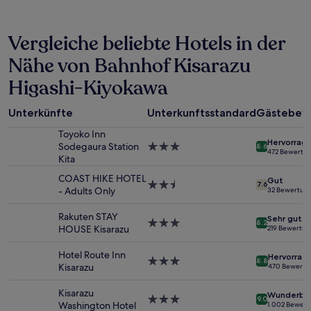
der
in
Vergleiche beliebte Hotels in der
den
letzten
Nähe von Bahnhof Kisarazu
24 Stunden
für
Higashi-Kiyokawa
einen
Aufenthalt
mit
Unterkünfte
Unterkunftsstandard
Gästebew
1 Übernachtung
Toyoko Inn
von
Hervorrag
Sodegaura Station
3.0-
8.6
2 Erwachsenen
472 Bewertu
Kita
Sterne-
gefunden
Unterkunft
wurde.
COAST HIKE HOTEL
Gut
2.5-
7.6
Preise
- Adults Only
32 Bewertun
Sterne-
und
Unterkunft
Verfügbarkeiten
Rakuten STAY
Sehr gut
3.0-
können
8.2
HOUSE Kisarazu
219 Bewertu
Sterne-
sich
Unterkunft
ändern.
Hotel Route Inn
Hervorrag
3.0-
Es
8.8
Kisarazu
470 Bewertu
Sterne-
können
Unterkunft
zusätzliche
Kisarazu
Wunderba
Bedingungen
3.0-
9.0
Washington Hotel
1.002 Bewer