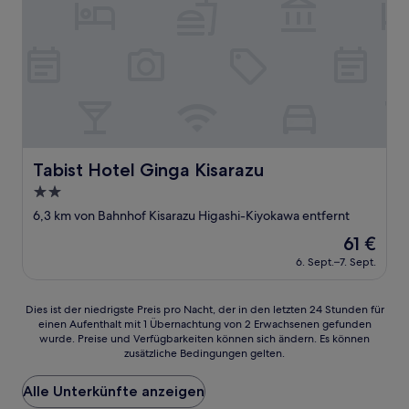
Tabist Hotel Ginga Kisarazu
Tabist Hotel Ginga Kisarazu
2.0-
Sterne-
6,3 km von Bahnhof Kisarazu Higashi-Kiyokawa entfernt
Unterkunft
Der
61 €
Preis
6. Sept.–7. Sept.
beträgt
61 €
Dies
Dies ist der niedrigste Preis pro Nacht, der in den letzten 24 Stunden für
einen Aufenthalt mit 1 Übernachtung von 2 Erwachsenen gefunden
ist
wurde. Preise und Verfügbarkeiten können sich ändern. Es können
der
zusätzliche Bedingungen gelten.
niedrigste
Preis
Alle Unterkünfte anzeigen
pro
Nacht,