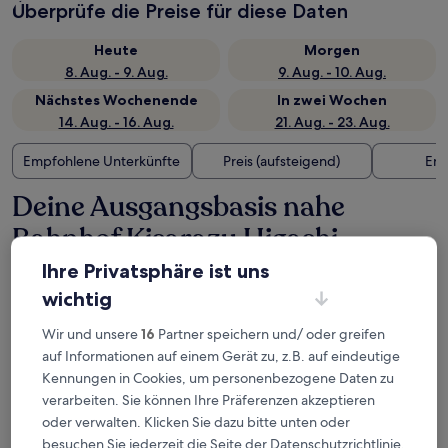
Überprüfe die Preise für diese Daten
Heute
Morgen
8. Aug. - 9. Aug.
9. Aug. - 10. Aug.
Nächstes Wochenende
In zwei Wochen
14. Aug. - 16. Aug.
21. Aug. - 23. Aug.
Empfohlene Unterkünfte
Preis (aufsteigend)
Ent
Deine Ausgangsbasis nahe
Bahnhof Kisarazu Higashi-
Kiyokawa
Ihre Privatsphäre ist uns
wichtig
Toyoko Inn Sodegaura Station Kita
Wir und unsere
16
Partner speichern und/ oder greifen
auf Informationen auf einem Gerät zu, z.B. auf eindeutige
Kennungen in Cookies, um personenbezogene Daten zu
verarbeiten. Sie können Ihre Präferenzen akzeptieren
oder verwalten. Klicken Sie dazu bitte unten oder
besuchen Sie jederzeit die Seite der Datenschutzrichtlinie.