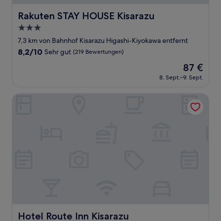
Rakuten STAY HOUSE Kisarazu
Rakuten STAY HOUSE Kisarazu
3.0-
Sterne-
7,3 km von Bahnhof Kisarazu Higashi-Kiyokawa entfernt
Unterkunft
8.2
8,2/10
Sehr gut
(219 Bewertungen)
von
Der
87 €
10,
Preis
Sehr
8. Sept.–9. Sept.
beträgt
gut,
87 €
(219
Hotel Route Inn Kisarazu
Bewertungen)
Hotel Route Inn Kisarazu
Hotel Route Inn Kisarazu