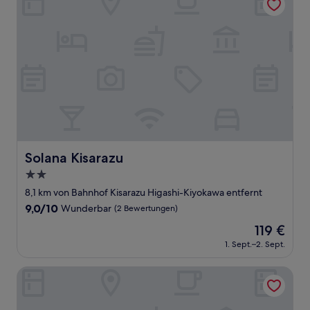
Solana Kisarazu
Solana Kisarazu
2.0-
Sterne-
8,1 km von Bahnhof Kisarazu Higashi-Kiyokawa entfernt
Unterkunft
9.0
9,0/10
Wunderbar
(2 Bewertungen)
von
Der
119 €
10,
Preis
Wunderbar,
1. Sept.–2. Sept.
beträgt
(2
119 €
Bewertungen)
Tabist Hotel Ginga Kisarazu