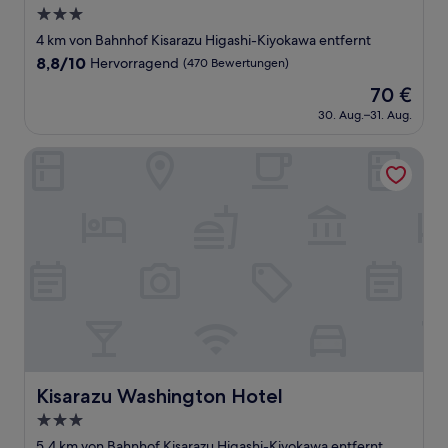
3.0-
Sterne-
4 km von Bahnhof Kisarazu Higashi-Kiyokawa entfernt
Unterkunft
8.8
8,8/10
Hervorragend
(470 Bewertungen)
von
Der
70 €
10,
Preis
Hervorragend,
30. Aug.–31. Aug.
beträgt
(470
70 €
Bewertungen)
Kisarazu Washington Hotel
Kisarazu Washington Hotel
Kisarazu Washington Hotel
3.0-
Sterne-
5,4 km von Bahnhof Kisarazu Higashi-Kiyokawa entfernt