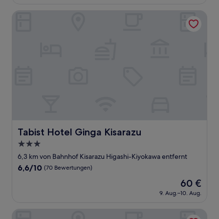
beträgt
(147
75 €
Bewertungen)
Tabist Hotel Ginga Kisarazu
Tabist Hotel Ginga Kisarazu
Tabist Hotel Ginga Kisarazu
3.0-
Sterne-
6,3 km von Bahnhof Kisarazu Higashi-Kiyokawa entfernt
Unterkunft
6.6
6,6/10
(70 Bewertungen)
von
Der
60 €
10,
Preis
(70
9. Aug.–10. Aug.
beträgt
Bewertungen)
60 €
Solana Kisarazu