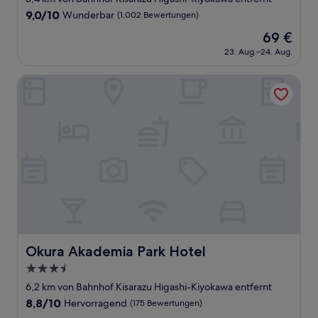
Unterkunft
9.0
9,0/10
Wunderbar
(1.002 Bewertungen)
von
Der
69 €
10,
Preis
Wunderbar,
23. Aug.–24. Aug.
beträgt
(1.002
69 €
Bewertungen)
Okura Akademia Park Hotel
Okura Akademia Park Hotel
Okura Akademia Park Hotel
3.5-
Sterne-
6,2 km von Bahnhof Kisarazu Higashi-Kiyokawa entfernt
Unterkunft
8.8
8,8/10
Hervorragend
(175 Bewertungen)
von