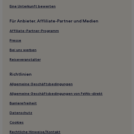
Hotels nahe Station Tokyo Disneyland
Eine Unterkunft bewerten
Sanuki Hotels
Für Anbieter, Affliliate-Partner und Medien
Hotels nahe Tokyo Disneyland®
Affiliate-Partner-Programm
Chiba Hotels
Presse
Hotels nahe Tokyo DisneySea®
Bei uns werben
Chidori: Hotels
Reiseveranstalter
Ushigome Hotels
Hotels nahe Bahnhof Chiba Nagaura
Richtlinien
Hotels nahe Station DisneySea Tokio
Allgemeine Geschäftsbedingungen
Hotels nahe Kominato Onsen
Allgemeine Geschäftsbedingungen von FeWo-direkt
Goikaigan Hotels
Barrierefreiheit
Hotels nahe AEON Mall Makuhari New City
Datenschutz
Mihama: Hotels
Cookies
Hotels nahe Bahnhof Chiba Kemigawahama
Machibo Hotels
Rechtliche Hinweise/Kontakt