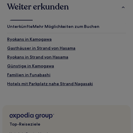
Weiter erkunden
Unterkünfte
Mehr Möglichkeiten zum Buchen
Ryokans in Kamogawa
Gasthäuser in Strand von Hasama
Ryokans in Strand von Hasama
Günstige in Kamogawa
Familien in Funabashi
Hotels mit Parkplatz nahe Strand Nagasaki
Hotels mit Wellnessbereich nahe Strand Hojo
Hotels mit Wellnessbereich in Chiba
Familien in Urayasu
Hotels mit Thermalbad nahe Strand Katakai
Top-Reiseziele
Hotels mit Pool nahe Strand Katakai