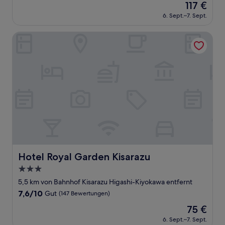
Der
117 €
10,
Preis
Hervorragend,
6. Sept.–7. Sept.
beträgt
(175
117 €
Bewertungen)
Hotel Royal Garden Kisarazu
Hotel Royal Garden Kisarazu
Hotel Royal Garden Kisarazu
3.0-
Sterne-
5,5 km von Bahnhof Kisarazu Higashi-Kiyokawa entfernt
Unterkunft
7.6
7,6/10
Gut
(147 Bewertungen)
von
Der
75 €
10,
Preis
Gut,
6. Sept.–7. Sept.