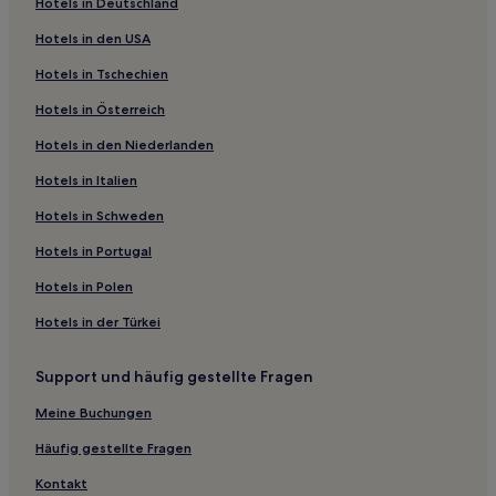
Hotels in Deutschland
Hotels mit Thermalbad nahe Makuhari Beach
Hotels in den USA
Familien in Maihama
Hotels in Tschechien
Haustierfreundliche nahe Strand von Shirako
Hotels in Österreich
Hotels mit inbegriffenem Frühstück nahe Strand von
Shirako
Hotels in den Niederlanden
Hotels mit Parkplatz nahe Nemoto Beach
Hotels in Italien
Hotels mit inbegriffenem Frühstück nahe Strand von
Hotels in Schweden
Hasama
Hotels in Portugal
Hotels mit Wellnessbereich in Narita
Günstige in Narita
Hotels in Polen
Hotels nahe Toyo Country Club
Hotels in der Türkei
Hotels nahe Bahnhof Narashino Mimomi
Support und häufig gestellte Fragen
Narawa Hotels
Meine Buchungen
Bezirk Chōsei: Hotels
Häufig gestellte Fragen
Hotels nahe Bahnhof Chiba Kamatori
Kontakt
Moriya: Hotels