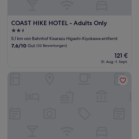
COAST HIKE HOTEL - Adults Only
COAST HIKE HOTEL - Adults Only
2.5-
Sterne-
5,1 km von Bahnhof Kisarazu Higashi-Kiyokawa entfernt
Unterkunft
7.6
7,6/10
Gut
(32 Bewertungen)
von
Der
121 €
10,
Preis
Gut,
31. Aug.–1. Sept.
beträgt
(32
121 €
Bewertungen)
Rakuten STAY HOUSE Kisarazu