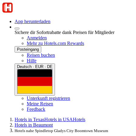
App herunterladen
Sichere dir Sofortrabatte dank Preisen für Mitglieder
Anmelden
Mehr zu Hotels.com Rewards
Posteingang
Reisen buchen
Hilfe
Deutsch · EUR · DE
Unterkunft registrieren
Meine Reisen
Feedback
Hotels in Texas
Hotels in USA
Hotels
Hotels in Beaumont
Hotels nahe Spindletop Gladys City Boomtown Museum