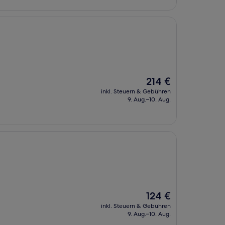
Der
214 €
Preis
inkl. Steuern & Gebühren
beträgt
9. Aug.–10. Aug.
214 €
Der
124 €
Preis
inkl. Steuern & Gebühren
beträgt
9. Aug.–10. Aug.
124 €