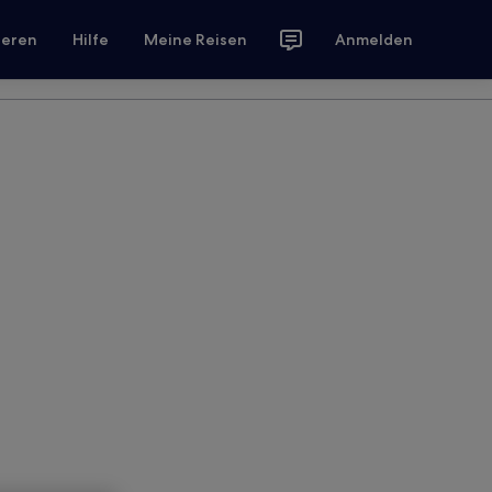
ieren
Hilfe
Meine Reisen
Anmelden