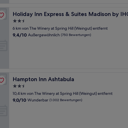
Holiday Inn Express & Suites Madison by IHG
Holiday Inn Express & Suites Madison by I
2.5-
Sterne-
6 km von The Winery at Spring Hill (Weingut) entfernt
Unterkunft
9.4
9,4/10
Außergewöhnlich
(750 Bewertungen)
von
10,
Außergewöhnlich,
(750
Bewertungen)
Hampton Inn Ashtabula
Hampton Inn Ashtabula
2.5-
Sterne-
10,4 km von The Winery at Spring Hill (Weingut) entfernt
Unterkunft
9.0
9,0/10
Wunderbar
(1.002 Bewertungen)
von
10,
Wunderbar,
(1.002
Bewertungen)