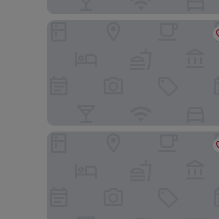
Pete's Lakefront Motel
The Lodge at Geneva-on-the-Lake