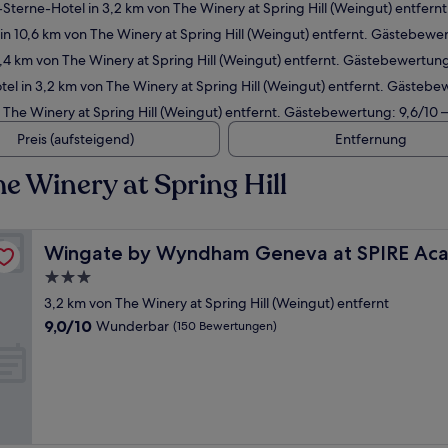
Sterne-Hotel in 3,2 km von The Winery at Spring Hill (Weingut) entfer
n 10,6 km von The Winery at Spring Hill (Weingut) entfernt. Gästebewe
,4 km von The Winery at Spring Hill (Weingut) entfernt. Gästebewertung
el in 3,2 km von The Winery at Spring Hill (Weingut) entfernt. Gästeb
 The Winery at Spring Hill (Weingut) entfernt. Gästebewertung: 9,6/1
Preis (aufsteigend)
Entfernung
e Winery at Spring Hill
y
Wingate by Wyndham Geneva at SPIRE Academy
Wingate by Wyndham Geneva at SPIRE Ac
3.0-
Sterne-
3,2 km von The Winery at Spring Hill (Weingut) entfernt
Unterkunft
9.0
9,0/10
Wunderbar
(150 Bewertungen)
von
10,
Wunderbar,
(150
Bewertungen)