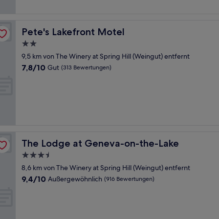
Bewertungen)
Pete's Lakefront Motel
Pete's Lakefront Motel
2.0-
Sterne-
9,5 km von The Winery at Spring Hill (Weingut) entfernt
Unterkunft
7.8
7,8/10
Gut
(313 Bewertungen)
von
10,
Gut,
(313
Bewertungen)
The Lodge at Geneva-on-the-Lake
The Lodge at Geneva-on-the-Lake
3.5-
Sterne-
8,6 km von The Winery at Spring Hill (Weingut) entfernt
Unterkunft
9.4
9,4/10
Außergewöhnlich
(916 Bewertungen)
von
10,
Außergewöhnlich,
(916