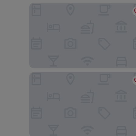
Americas Best Value Inn Austinburg
The Ours at Geneva on the Lake