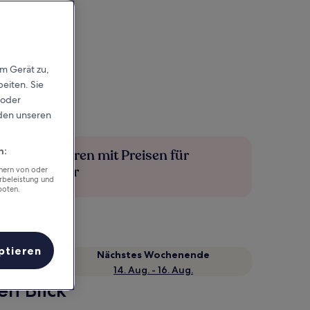
em Gerät zu,
eiten. Sie
 oder
rden unseren
n:
Mehr sparen mit Preisen für
Mitglieder
chern von oder
rbeleistung und
boten.
ptieren
Nächstes Wochenende
14. Aug. - 16. Aug.
en Blick