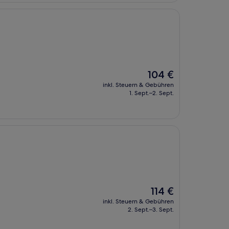
Der
104 €
Preis
inkl. Steuern & Gebühren
beträgt
1. Sept.–2. Sept.
104 €
Der
114 €
Preis
inkl. Steuern & Gebühren
beträgt
2. Sept.–3. Sept.
114 €