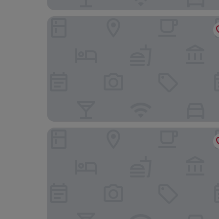
The Lost Pearl
The Palms Motel