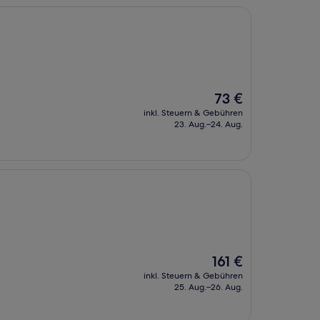
Der
73 €
Preis
inkl. Steuern & Gebühren
beträgt
23. Aug.–24. Aug.
73 €
Der
161 €
Preis
inkl. Steuern & Gebühren
beträgt
25. Aug.–26. Aug.
161 €