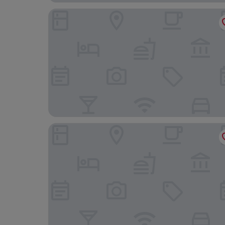
Towneplace Suites By Marriott Geneva
Hampton Inn Madison