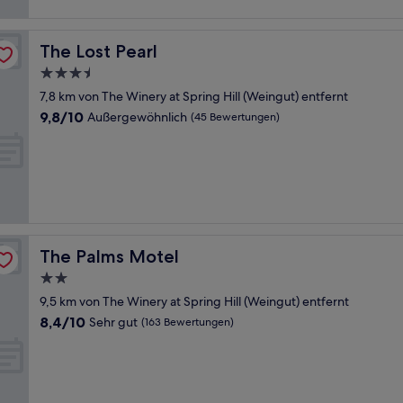
The Lost Pearl
The Lost Pearl
3.5-
Sterne-
7,8 km von The Winery at Spring Hill (Weingut) entfernt
Unterkunft
9.8
9,8/10
Außergewöhnlich
(45 Bewertungen)
von
10,
Außergewöhnlich,
(45
Bewertungen)
The Palms Motel
The Palms Motel
2.0-
Sterne-
9,5 km von The Winery at Spring Hill (Weingut) entfernt
Unterkunft
8.4
8,4/10
Sehr gut
(163 Bewertungen)
von
10,
Sehr
gut,
(163