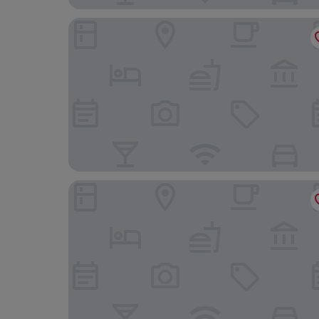
Holiday Inn Express & Suites Madison by IHG
Hampton Inn Ashtabula