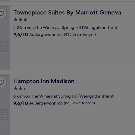
Towneplace Suites By Marriott Geneva
Towneplace Suites By Marriott Geneva
3.0-
Sterne-
3,2 km von The Winery at Spring Hill (Weingut) entfernt
Unterkunft
9.6
9,6/10
Außergewöhnlich
(435 Bewertungen)
von
10,
Außergewöhnlich,
(435
Bewertungen)
Hampton Inn Madison
Hampton Inn Madison
2.5-
Sterne-
6 km von The Winery at Spring Hill (Weingut) entfernt
Unterkunft
9.6
9,6/10
Außergewöhnlich
(861 Bewertungen)
von
10,
Außergewöhnlich,
(861
Bewertungen)