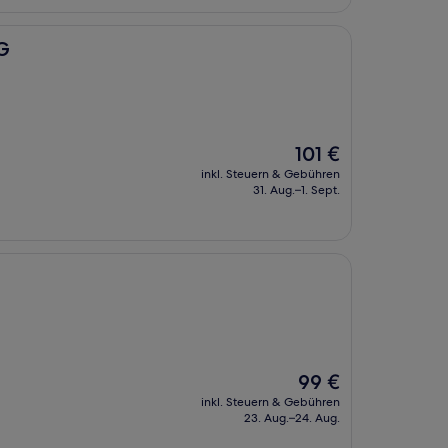
HG
Der
101 €
Preis
inkl. Steuern & Gebühren
beträgt
31. Aug.–1. Sept.
101 €
Der
99 €
Preis
inkl. Steuern & Gebühren
beträgt
23. Aug.–24. Aug.
99 €