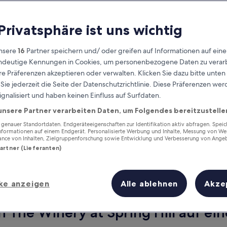
 Privatsphäre ist uns wichtig
nsere
16
Partner speichern und/ oder greifen auf Informationen auf ein
eindeutige Kennungen in Cookies, um personenbezogene Daten zu verarb
e Präferenzen akzeptieren oder verwalten. Klicken Sie dazu bitte unten
ie jederzeit die Seite der Datenschutzrichtlinie. Diese Präferenzen we
ignalisiert und haben keinen Einfluss auf Surfdaten.
unsere Partner verarbeiten Daten, um Folgendes bereitzustelle
Verdiene Prämien für jede
wahrgenommene Übernachtung
enauer Standortdaten. Endgeräteeigenschaften zur Identifikation aktiv abfragen. Spei
Informationen auf einem Endgerät. Personalisierte Werbung und Inhalte, Messung von We
ance von Inhalten, Zielgruppenforschung sowie Entwicklung und Verbesserung von Ange
Partner (Lieferanten)
ke anzeigen
Alle ablehnen
Akze
Morgen
Dieses Wochenende
7. Aug. - 8. Aug.
7. Aug. - 9. Aug.
 The Winery at Spring Hill auf ein