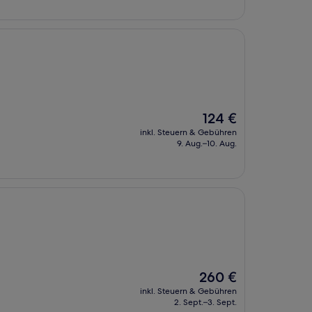
Der
124 €
Preis
inkl. Steuern & Gebühren
beträgt
9. Aug.–10. Aug.
124 €
Der
260 €
Preis
inkl. Steuern & Gebühren
beträgt
2. Sept.–3. Sept.