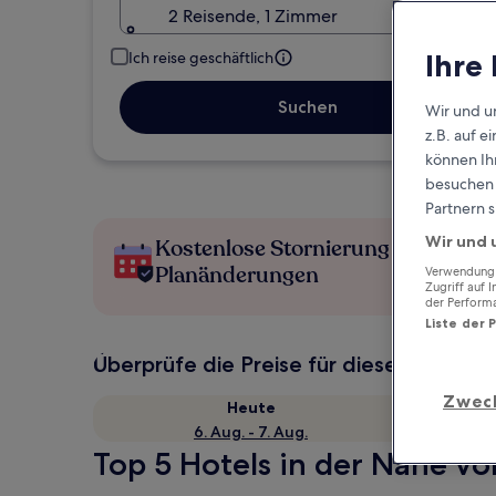
2 Reisende, 1 Zimmer
Ihre
Ich reise geschäftlich
Suchen
Wir und u
z.B. auf 
können Ihr
besuchen S
Partnern s
Wir und 
Kostenlose Stornierung bei
Planänderungen
Verwendung g
Zugriff auf 
der Perform
Liste der 
Überprüfe die Preise für diese Daten
Zwec
Heute
6. Aug. - 7. Aug.
Top 5 Hotels in der Nähe von