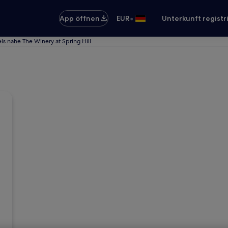
•
App öffnen
EUR
Unterkunft registr
ls nahe The Winery at Spring Hill