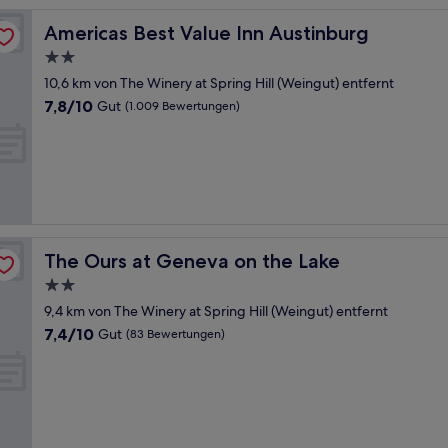
Americas Best Value Inn Austinburg
Americas Best Value Inn Austinburg
2.0-
Sterne-
10,6 km von The Winery at Spring Hill (Weingut) entfernt
Unterkunft
7.8
7,8/10
Gut
(1.009 Bewertungen)
von
10,
Gut,
(1.009
Bewertungen)
The Ours at Geneva on the Lake
The Ours at Geneva on the Lake
2.0-
Sterne-
9,4 km von The Winery at Spring Hill (Weingut) entfernt
Unterkunft
7.4
7,4/10
Gut
(83 Bewertungen)
von
10,
Gut,
(83
Bewertungen)