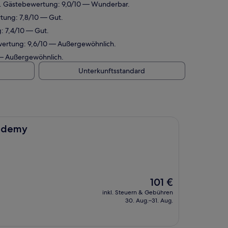
nt. Gästebewertung: 9,0/10 — Wunderbar.
rtung: 7,8/10 — Gut.
: 7,4/10 — Gut.
ewertung: 9,6/10 — Außergewöhnlich.
0 — Außergewöhnlich.
Unterkunftsstandard
ademy
Der
101 €
Preis
inkl. Steuern & Gebühren
beträgt
30. Aug.–31. Aug.
101 €