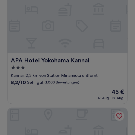
APA Hotel Yokohama Kannai
APA Hotel Yokohama Kannai
3.0-
Sterne-
Kannai, 2,3 km von Station Minamiota entfernt
Unterkunft
8.2
8,2/10
Sehr gut
(1.003 Bewertungen)
von
Der
45 €
10,
Preis
Sehr
17. Aug.–18. Aug.
beträgt
gut,
45 €
(1.003
Chisun Hotel Yokohama Isezakicho
Bewertungen)