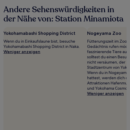
gelten.
Andere Sehenswürdigkeiten in
der Nähe von: Station Minamiota
Yokohamabashi Shopping District
Nogeyama Zoo
Wenn du in Einkaufslaune bist, besuche
Fütterungszeit im Zoo! 
Yokohamabashi Shopping District in Naka.
Gedächtnis rufen möcht
Weniger anzeigen
faszinierende Tiere auf
solltest du einen Besu
nicht versäumen, der n
Stadtzentrum von Yokoh
Wenn du in Nogeyama 
hattest, werden dich 
Attraktionen Hafenmu
und Yokohama Cosmo W
Weniger anzeigen