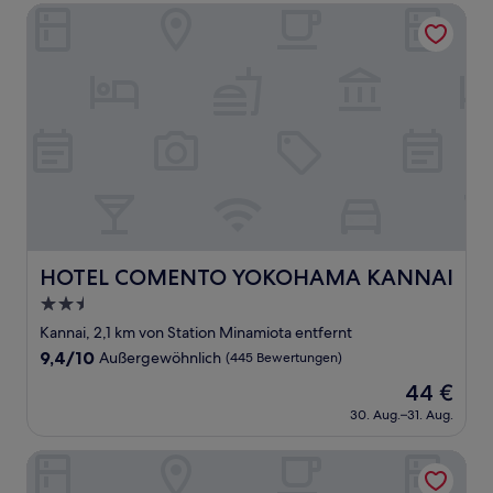
90 €
Bewertungen)
HOTEL COMENTO YOKOHAMA KANNAI
HOTEL COMENTO YOKOHAMA KANNAI
HOTEL COMENTO YOKOHAMA KANNAI
2.5-
Sterne-
Kannai, 2,1 km von Station Minamiota entfernt
Unterkunft
9.4
9,4/10
Außergewöhnlich
(445 Bewertungen)
von
Der
44 €
10,
Preis
Außergewöhnlich,
30. Aug.–31. Aug.
beträgt
(445
44 €
Bewertungen)
Hyatt Regency Yokohama