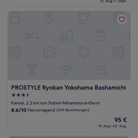
Wunderbar,
31. Aug.–1. Sept.
beträgt
(80
83 €
Bewertungen)
PROSTYLE Ryokan Yokohama Bashamichi
PROSTYLE Ryokan Yokohama Bashamichi
PROSTYLE Ryokan Yokohama Bashamichi
3.5-
Sterne-
Kannai, 2,2 km von Station Minamiota entfernt
Unterkunft
8.6
8,6/10
Hervorragend
(609 Bewertungen)
von
Der
95 €
10,
Preis
Hervorragend,
19. Aug.–20. Aug.
beträgt
(609
95 €
Bewertungen)