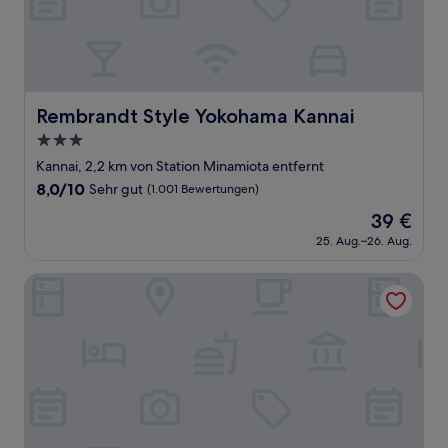
Rembrandt Style Yokohama Kannai
Rembrandt Style Yokohama Kannai
3.0-
Sterne-
Kannai, 2,2 km von Station Minamiota entfernt
Unterkunft
8.0
8,0/10
Sehr gut
(1.001 Bewertungen)
von
Der
39 €
10,
Preis
Sehr
25. Aug.–26. Aug.
beträgt
gut,
39 €
(1.001
Toyoko Inn Yokohama Sakuragicho
Bewertungen)