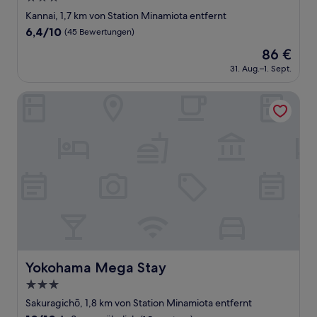
Sterne-
Kannai, 1,7 km von Station Minamiota entfernt
Unterkunft
6.4
6,4/10
(45 Bewertungen)
von
Der
86 €
10,
Preis
(45
31. Aug.–1. Sept.
beträgt
Bewertungen)
86 €
Yokohama Mega Stay
Yokohama Mega Stay
Yokohama Mega Stay
3.0-
Sterne-
Sakuragichō, 1,8 km von Station Minamiota entfernt
Unterkunft