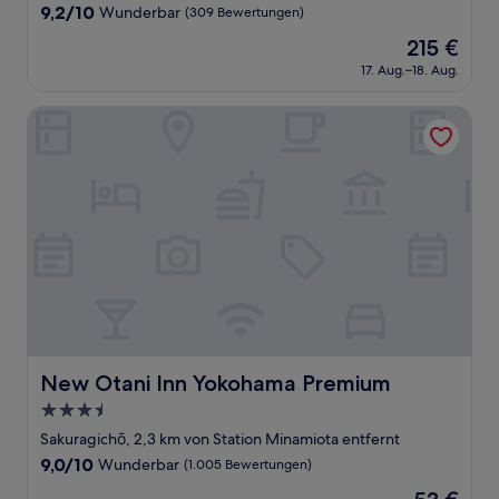
Unterkunft
9.2
9,2/10
Wunderbar
(309 Bewertungen)
von
Der
215 €
10,
Preis
Wunderbar,
17. Aug.–18. Aug.
beträgt
(309
215 €
Bewertungen)
New Otani Inn Yokohama Premium
New Otani Inn Yokohama Premium
New Otani Inn Yokohama Premium
3.5-
Sterne-
Sakuragichō, 2,3 km von Station Minamiota entfernt
Unterkunft
9.0
9,0/10
Wunderbar
(1.005 Bewertungen)
von
Der