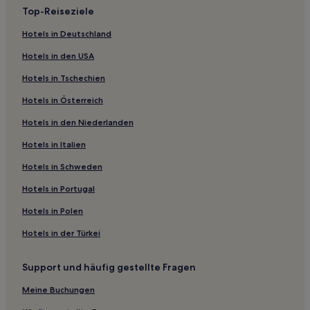
5-Sterne-Hotels in Gora
Top-Reiseziele
Hotels nahe Bahnhof Ōgimachi
Hotels in Deutschland
Hotels nahe Station Tobe
Hotels in den USA
Hotels nahe Yokohama Great World
Hotels in Tschechien
Hotels nahe Station Hakuraku
Hotels in Österreich
Hotels nahe Dockyard Garden
Hotels in den Niederlanden
Hotels nahe Station Nippa
Moriyacho: Hotels
Hotels in Italien
Hotels nahe Bahnhof Kamoi
Hotels in Schweden
Hotels nahe Station Fujimicho
Hotels in Portugal
Sakae Bezirk: Hotels
Hotels in Polen
Hotels nahe Jōchi-ji
Hotels in der Türkei
Hotels nahe Bahnhof Tsurugamine
Support und häufig gestellte Fragen
Yokohama Hotels
Hotels nahe Station Myorenji
Meine Buchungen