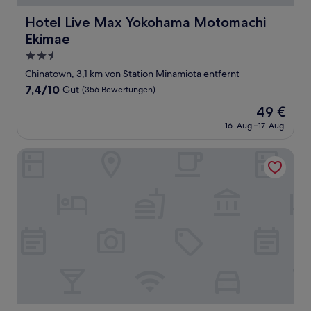
Hotel Live Max Yokohama Motomachi Ekimae
Hotel Live Max Yokohama Motomachi
Ekimae
2.5-
Sterne-
Chinatown, 3,1 km von Station Minamiota entfernt
Unterkunft
7.4
7,4/10
Gut
(356 Bewertungen)
von
Der
49 €
10,
Preis
Gut,
16. Aug.–17. Aug.
beträgt
(356
49 €
Bewertungen)
Yokohama Stay Premier