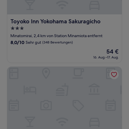
Toyoko Inn Yokohama Sakuragicho
Toyoko Inn Yokohama Sakuragicho
3.0-
Sterne-
Minatomirai, 2,4 km von Station Minamiota entfernt
Unterkunft
8.0
8,0/10
Sehr gut
(348 Bewertungen)
von
Der
54 €
10,
Preis
Sehr
16. Aug.–17. Aug.
beträgt
gut,
54 €
(348
Hotel Live Max Yokohama Motomachi Ekimae
Bewertungen)