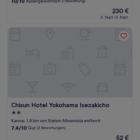
10.0
10/10
Außergewöhnlich
(1 Bewertung)
von
Der
230 €
10,
Preis
Außergewöhnlich,
2. Sept.–3. Sept.
beträgt
(1
230 €
Bewertung)
Chisun Hotel Yokohama Isezakicho
Chisun Hotel Yokohama Isezakicho
Chisun Hotel Yokohama Isezakicho
2.0-
Sterne-
Kannai, 1,8 km von Station Minamiota entfernt
Unterkunft
7.4
7,4/10
Gut
(3 Bewertungen)
von
Der
52 €
10,