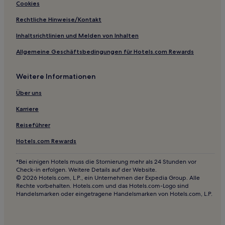
Hotels nahe Bahnhof Kozukue
Cookies
Ryokans in Gora
Rechtliche Hinweise/Kontakt
Ferienwohnungen in Yokohama
Inhaltsrichtlinien und Melden von Inhalten
Gasthäuser in Yokohama
Allgemeine Geschäftsbedingungen für Hotels.com Rewards
Aparthotels in Yokohama
Weitere Informationen
Hostels in Yokohama
Ryokans in Miyakami
Über uns
Ryokans in Yugawara
Karriere
Hostels in Strand von Zushi
Reiseführer
Hostels in Hakone
Hotels.com Rewards
Gasthäuser in Hakone
*Bei einigen Hotels muss die Stornierung mehr als 24 Stunden vor
Ryokans in Hakone
Check-in erfolgen. Weitere Details auf der Website.
© 2026 Hotels.com, L.P., ein Unternehmen der Expedia Group. Alle
Ferienwohnungen in Ushioda-Schrein
Rechte vorbehalten. Hotels.com und das Hotels.com-Logo sind
Handelsmarken oder eingetragene Handelsmarken von Hotels.com, L.P.
Gasthäuser in Einkaufsstraße Motomachi
Ryokans in Sengokuhara