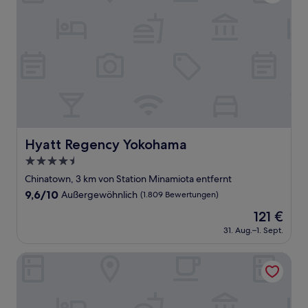
Hyatt Regency Yokohama
Hyatt Regency Yokohama
4.5-
Sterne-
Chinatown, 3 km von Station Minamiota entfernt
Unterkunft
9.6
9,6/10
Außergewöhnlich
(1.809 Bewertungen)
von
Der
121 €
10,
Preis
Außergewöhnlich,
31. Aug.–1. Sept.
beträgt
(1.809
121 €
Bewertungen)
YOKOHAMA NOIE