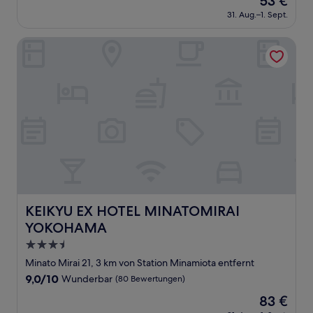
53 €
10,
Preis
Wunderbar,
31. Aug.–1. Sept.
beträgt
(1.005
53 €
Bewertungen)
KEIKYU EX HOTEL MINATOMIRAI YOKOHAMA
KEIKYU EX HOTEL MINATOMIRAI YOKOHAMA
KEIKYU EX HOTEL MINATOMIRAI
YOKOHAMA
3.5-
Sterne-
Minato Mirai 21, 3 km von Station Minamiota entfernt
Unterkunft
9.0
9,0/10
Wunderbar
(80 Bewertungen)
von
Der
83 €
10,
Preis