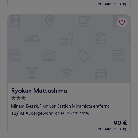
Preis
Gut,
20. Aug.–21. Aug.
beträgt
(3
52 €
Bewertungen)
Ryokan Matsushima
Ryokan Matsushima
Ryokan Matsushima
3.0-
Sterne-
Minami Bezirk, 1 km von Station Minamiota entfernt
Unterkunft
10.0
10/10
Außergewöhnlich
(4 Bewertungen)
von
Der
90 €
10,
Preis
Außergewöhnlich,
20. Aug.–21. Aug.
beträgt
(4