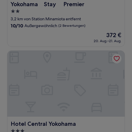
Yokohama Stay Premier
Yokohama Stay Premier
2.0-
Sterne-
3,2 km von Station Minamiota entfernt
Unterkunft
10.0
10/10
Außergewöhnlich
(2 Bewertungen)
von
Der
372 €
10,
Preis
Außergewöhnlich,
20. Aug.–21. Aug.
beträgt
(2
372 €
Bewertungen)
Hotel Central Yokohama
Hotel Central Yokohama
Hotel Central Yokohama
3.0-