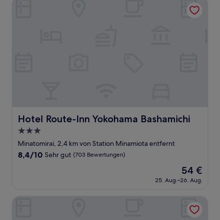
Hotel Route-Inn Yokohama Bashamichi
Hotel Route-Inn Yokohama Bashamichi
Hotel Route-Inn Yokohama Bashamichi
3.0-
Sterne-
Minatomirai, 2,4 km von Station Minamiota entfernt
Unterkunft
8.4
8,4/10
Sehr gut
(703 Bewertungen)
von
Der
54 €
10,
Preis
Sehr
25. Aug.–26. Aug.
beträgt
gut,
54 €
(703
APA Hotel Yokohama Kannai
Bewertungen)