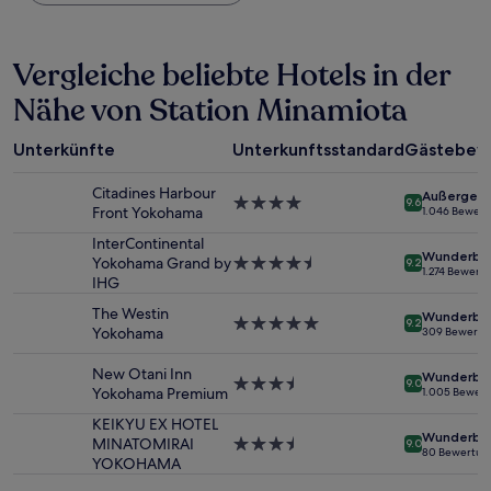
Nacht,
der
in
Vergleiche beliebte Hotels in der
den
letzten
Nähe von Station Minamiota
24 Stunden
für
einen
Unterkünfte
Unterkunftsstandard
Gästebew
Aufenthalt
mit
Citadines Harbour
Außergewö
1 Übernachtung
4.0-
9.6
Front Yokohama
1.046 Bewer
von
Sterne-
2 Erwachsenen
Unterkunft
InterContinental
Wunderba
gefunden
Yokohama Grand by
4.5-
9.2
1.274 Bewert
wurde.
IHG
Sterne-
Preise
Unterkunft
The Westin
Wunderba
und
5.0-
9.2
Yokohama
309 Bewertu
Verfügbarkeiten
Sterne-
können
Unterkunft
New Otani Inn
Wunderba
sich
3.5-
9.0
Yokohama Premium
1.005 Bewer
ändern.
Sterne-
Es
Unterkunft
KEIKYU EX HOTEL
Wunderba
können
MINATOMIRAI
3.5-
9.0
80 Bewertun
zusätzliche
YOKOHAMA
Sterne-
Bedingungen
Unterkunft