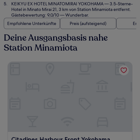
KEIKYU EX HOTEL MINATOMIRAI YOKOHAMA
— 3.5-Sterne-
Hotel in Minato Mirai 21, 3 km von Station Minamiota entfernt.
Gästebewertung: 9,0/10 — Wunderbar.
Empfohlene Unterkünfte
Preis (aufsteigend)
Ent
Deine Ausgangsbasis nahe
Station Minamiota
Citadines Harbour Front Yokohama
Citadines Harbour Front Yokohama
Citadines Harbour Front Yokohama