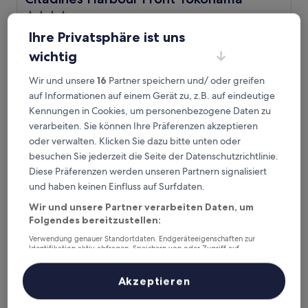
4.0-
Sterne-
Chinatown, 2,9 km von Station Minamiota entfernt
Ihre Privatsphäre ist uns
Unterkunft
9.6
9,6/10
Außergewöhnlich
(1.046 Bewertungen)
wichtig
von
Der
72 €
10,
Preis
Wir und unsere
16
Partner speichern und/ oder greifen
Außergewöhnlich,
31. Aug.–1. Sept.
beträgt
auf Informationen auf einem Gerät zu, z.B. auf eindeutige
(1.046
72 €
Bewertungen)
Kennungen in Cookies, um personenbezogene Daten zu
InterContinental Yokohama Grand by IHG
verarbeiten. Sie können Ihre Präferenzen akzeptieren
oder verwalten. Klicken Sie dazu bitte unten oder
besuchen Sie jederzeit die Seite der Datenschutzrichtlinie.
Diese Präferenzen werden unseren Partnern signalisiert
und haben keinen Einfluss auf Surfdaten.
Wir und unsere Partner verarbeiten Daten, um
Folgendes bereitzustellen:
Verwendung genauer Standortdaten. Endgeräteeigenschaften zur
Identifikation aktiv abfragen. Speichern von oder Zugriff auf
Informationen auf einem Endgerät. Personalisierte Werbung und
Inhalte, Messung von Werbeleistung und der Performance von Inhalten,
InterContinental Yokohama Grand by IHG
InterContinental Yokohama Grand by
Zielgruppenforschung sowie Entwicklung und Verbesserung von
Akzeptieren
Angeboten.
IHG
Liste der Partner (Lieferanten)