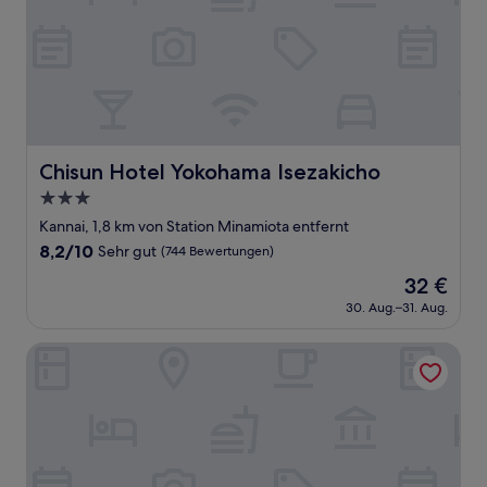
Chisun Hotel Yokohama Isezakicho
Chisun Hotel Yokohama Isezakicho
3.0-
Sterne-
Kannai, 1,8 km von Station Minamiota entfernt
Unterkunft
8.2
8,2/10
Sehr gut
(744 Bewertungen)
von
Der
32 €
10,
Preis
Sehr
30. Aug.–31. Aug.
beträgt
gut,
32 €
(744
Rembrandt Style Yokohama Kannai
Bewertungen)