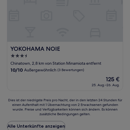
YOKOHAMA NOIE
YOKOHAMA NOIE
3.5-
Sterne-
Chinatown, 2,8 km von Station Minamiota entfernt
Unterkunft
10.0
10/10
Außergewöhnlich
(3 Bewertungen)
von
Der
125 €
10,
Preis
Außergewöhnlich,
25. Aug.–26. Aug.
beträgt
(3
125 €
Bewertungen)
Dies
Dies ist der niedrigste Preis pro Nacht, der in den letzten 24 Stunden für
einen Aufenthalt mit 1 Übernachtung von 2 Erwachsenen gefunden
ist
wurde. Preise und Verfügbarkeiten können sich ändern. Es können
der
zusätzliche Bedingungen gelten.
niedrigste
Preis
Alle Unterkünfte anzeigen
pro