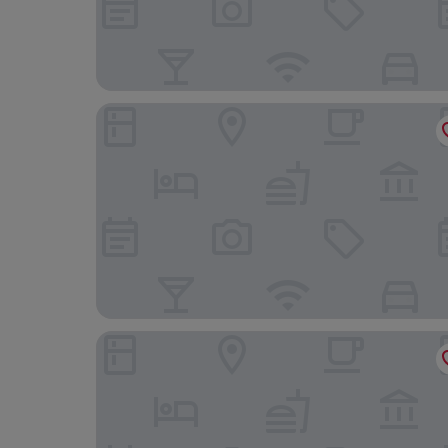
Wingate by Wyndham Geneva at SPIRE Academ
Hampton Inn Madison