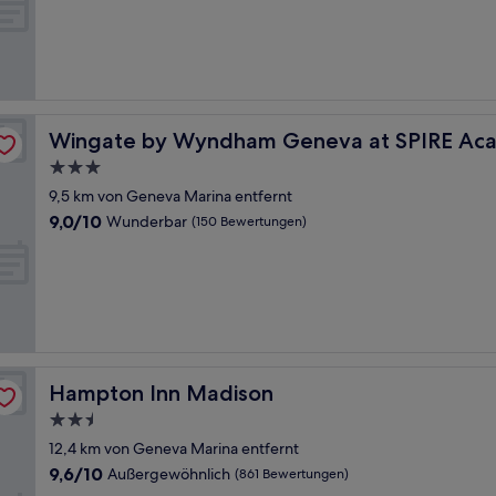
10,
Außergewöhnlich,
(435
Bewertungen)
y
Wingate by Wyndham Geneva at SPIRE Academy
Wingate by Wyndham Geneva at SPIRE Ac
3.0-
Sterne-
9,5 km von Geneva Marina entfernt
Unterkunft
9.0
9,0/10
Wunderbar
(150 Bewertungen)
von
10,
Wunderbar,
(150
Bewertungen)
Hampton Inn Madison
Hampton Inn Madison
2.5-
Sterne-
12,4 km von Geneva Marina entfernt
Unterkunft
9.6
9,6/10
Außergewöhnlich
(861 Bewertungen)
von