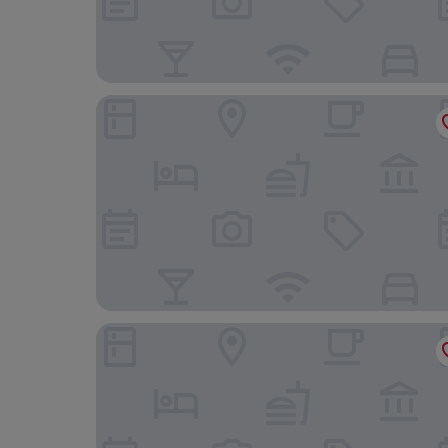
Americas Best Value Inn Austinburg
Towneplace Suites By Marriott Geneva