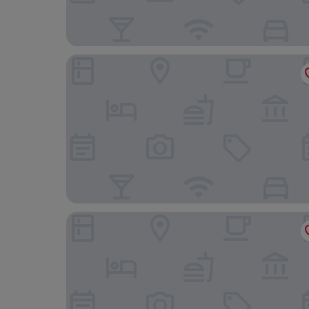
The Palms Motel
Walk to Gotl Strip! Family Cottage w/ Laundry