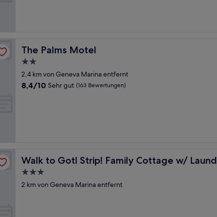
Außergewöhnlich,
(917
Bewertungen)
The Palms Motel
The Palms Motel
2.0-
Sterne-
2,4 km von Geneva Marina entfernt
Unterkunft
8.4
8,4/10
Sehr gut
(163 Bewertungen)
von
10,
Sehr
gut,
(163
Bewertungen)
Walk to Gotl Strip! Family Cottage w/ Laundry
Walk to Gotl Strip! Family Cottage w/ Laund
3.0-
Sterne-
2 km von Geneva Marina entfernt
Unterkunft