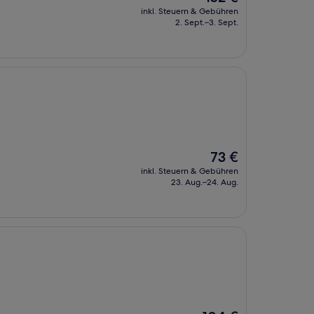
Preis
inkl. Steuern & Gebühren
beträgt
2. Sept.–3. Sept.
152 €
Der
73 €
Preis
inkl. Steuern & Gebühren
beträgt
23. Aug.–24. Aug.
73 €