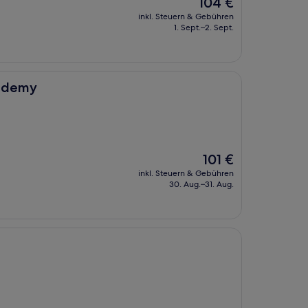
Der
104 €
Preis
inkl. Steuern & Gebühren
beträgt
1. Sept.–2. Sept.
104 €
ademy
Der
101 €
Preis
inkl. Steuern & Gebühren
beträgt
30. Aug.–31. Aug.
101 €