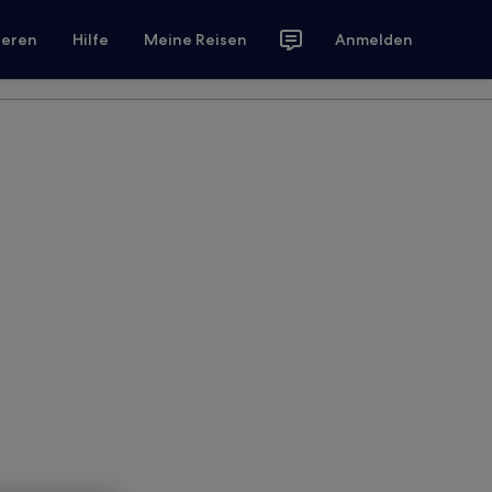
ieren
Hilfe
Meine Reisen
Anmelden