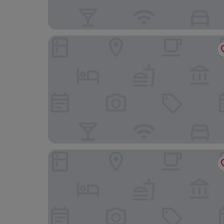
Gotl Strip Cottage, Walk to the Beach
The Lodge at Geneva-on-the-Lake