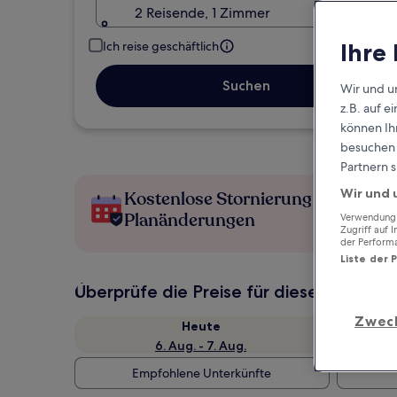
2 Reisende, 1 Zimmer
Ihre
Ich reise geschäftlich
Suchen
Wir und u
z.B. auf 
können Ihr
besuchen S
Partnern s
Wir und 
Kostenlose Stornierung bei
Planänderungen
Verwendung g
Zugriff auf 
der Perform
Liste der 
Überprüfe die Preise für diese Daten
Zwec
Heute
6. Aug. - 7. Aug.
Empfohlene Unterkünfte