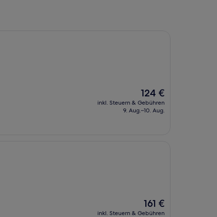
Der
124 €
Preis
inkl. Steuern & Gebühren
beträgt
9. Aug.–10. Aug.
124 €
Der
161 €
Preis
inkl. Steuern & Gebühren