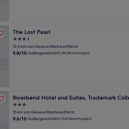
The Lost Pearl
The Lost Pearl
3.5-
Sterne-
13,6 km von Geneva Marina entfernt
Unterkunft
9.8
9,8/10
Außergewöhnlich
(45 Bewertungen)
von
10,
Außergewöhnlich,
(45
Bewertungen)
ion by Wyndham
Riverbend Hotel and Suites, Trademark Collection by
Riverbend Hotel and Suites, Trademark Co
3.0-
Sterne-
15 km von Geneva Marina entfernt
Unterkunft
9.6
9,6/10
Außergewöhnlich
(324 Bewertungen)
von
10,