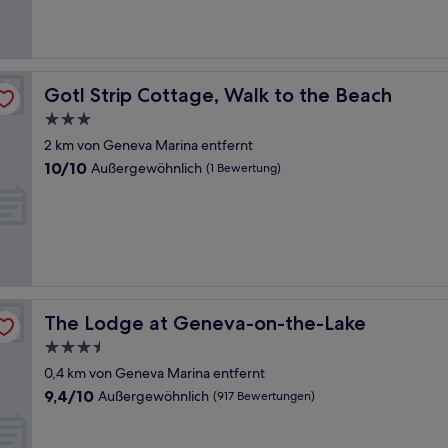
(83
Bewertungen)
Gotl Strip Cottage, Walk to the Beach
Gotl Strip Cottage, Walk to the Beach
3.0-
Sterne-
2 km von Geneva Marina entfernt
Unterkunft
10.0
10/10
Außergewöhnlich
(1 Bewertung)
von
10,
Außergewöhnlich,
(1
Bewertung)
The Lodge at Geneva-on-the-Lake
The Lodge at Geneva-on-the-Lake
3.5-
Sterne-
0,4 km von Geneva Marina entfernt
Unterkunft
9.4
9,4/10
Außergewöhnlich
(917 Bewertungen)
von
10,