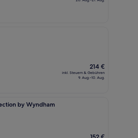
20. Aug.–21. Aug.
381 €
Der
214 €
Preis
inkl. Steuern & Gebühren
beträgt
9. Aug.–10. Aug.
214 €
 Wyndham
llection by Wyndham
Der
152 €