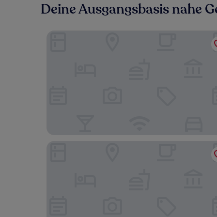
Deine Ausgangsbasis nahe G
Pete's Lakefront Motel
The Ours at Geneva on the Lake