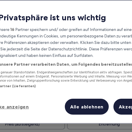
 Privatsphäre ist uns wichtig
nsere
16
Partner speichern und/ oder greifen auf Informationen auf ein
eindeutige Kennungen in Cookies, um personenbezogene Daten zu verarb
e Präferenzen akzeptieren oder verwalten. Klicken Sie dazu bitte unten
ie jederzeit die Seite der Datenschutzrichtlinie. Diese Präferenzen we
ignalisiert und haben keinen Einfluss auf Surfdaten.
unsere Partner verarbeiten Daten, um Folgendes bereitzustelle
Verdiene Prämien für jede
wahrgenommene Übernachtung
enauer Standortdaten. Endgeräteeigenschaften zur Identifikation aktiv abfragen. Spei
Informationen auf einem Endgerät. Personalisierte Werbung und Inhalte, Messung von We
ance von Inhalten, Zielgruppenforschung sowie Entwicklung und Verbesserung von Ange
Partner (Lieferanten)
ke anzeigen
Alle ablehnen
Akze
Morgen
Dieses Wochenende
7. Aug. - 8. Aug.
7. Aug. - 9. Aug.
Preis (aufsteigend)
Entfernung