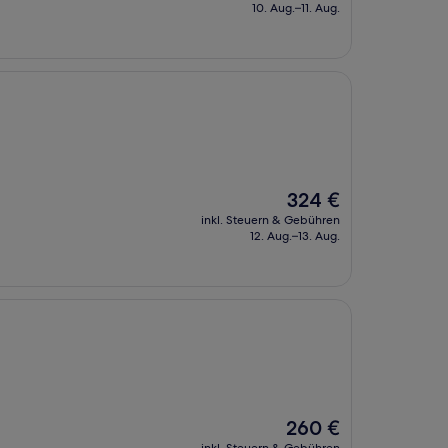
beträgt
10. Aug.–11. Aug.
161 €
Der
324 €
Preis
inkl. Steuern & Gebühren
beträgt
12. Aug.–13. Aug.
324 €
Der
260 €
Preis