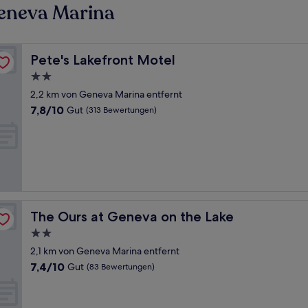
eneva Marina
Pete's Lakefront Motel
Pete's Lakefront Motel
2.0-
Sterne-
2,2 km von Geneva Marina entfernt
Unterkunft
7.8
7,8/10
Gut
(313 Bewertungen)
von
10,
Gut,
(313
Bewertungen)
The Ours at Geneva on the Lake
The Ours at Geneva on the Lake
2.0-
Sterne-
2,1 km von Geneva Marina entfernt
Unterkunft
7.4
7,4/10
Gut
(83 Bewertungen)
von
10,
Gut,