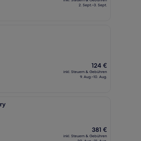
inkl. Steuern & Gebühren
beträgt
2. Sept.–3. Sept.
260 €
Der
124 €
Preis
inkl. Steuern & Gebühren
beträgt
9. Aug.–10. Aug.
124 €
ry
Der
381 €
Preis
inkl. Steuern & Gebühren
beträgt