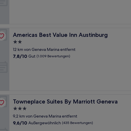
Außergewöhnlich,
(324
Bewertungen)
Americas Best Value Inn Austinburg
Americas Best Value Inn Austinburg
2.0-
Sterne-
12 km von Geneva Marina entfernt
Unterkunft
7.8
7,8/10
Gut
(1.009 Bewertungen)
von
10,
Gut,
(1.009
Bewertungen)
Towneplace Suites By Marriott Geneva
Towneplace Suites By Marriott Geneva
3.0-
Sterne-
9,2 km von Geneva Marina entfernt
Unterkunft
9.6
9,6/10
Außergewöhnlich
(435 Bewertungen)
von