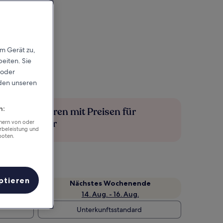
em Gerät zu,
eiten. Sie
 oder
rden unseren
n:
Mehr sparen mit Preisen für
Mitglieder
chern von oder
rbeleistung und
boten.
ptieren
Nächstes Wochenende
14. Aug. - 16. Aug.
Unterkunftsstandard