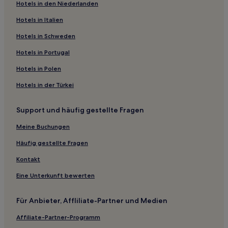
Hotels in den Niederlanden
3-Sterne-Hotels in Setagaya
3-Sterne-Hotels in Higashi-Ikebukuro
Hotels in Italien
2-Sterne-Hotels in Arakawa
Hotels in Schweden
3-Sterne-Hotels in Fuchu
Hotels in Portugal
3-Sterne-Hotels in Haneda
Hotels in Polen
3-Sterne-Hotels in Maruyamacho
Hotels in der Türkei
3-Sterne-Hotels in Tachikawa
Support und häufig gestellte Fragen
3-Sterne-Hotels in Shimokitazawa
2-Sterne-Hotels in Taito
Meine Buchungen
4-Sterne-Hotels in Minato
Häufig gestellte Fragen
3-Sterne-Hotels in Minato
Kontakt
3-Sterne-Hotels in Azabu-Juban
Eine Unterkunft bewerten
3-Sterne-Hotels in Dogenzaka
Für Anbieter, Affliliate-Partner und Medien
5-Sterne-Hotels in Chiyoda
Affiliate-Partner-Programm
Hotels nahe Park Soshigaya