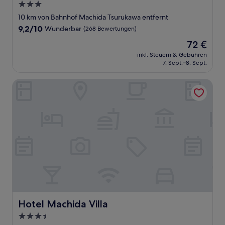
3.0-
Sterne-
10 km von Bahnhof Machida Tsurukawa entfernt
Unterkunft
9.2
9,2/10
Wunderbar
(268 Bewertungen)
von
Der
72 €
10,
Preis
Wunderbar,
inkl. Steuern & Gebühren
beträgt
7. Sept.–8. Sept.
(268
72 €
Bewertungen)
Hotel Machida Villa
Hotel Machida Villa
Hotel Machida Villa
3.5-