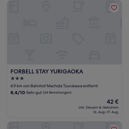
FORBELL STAY YURIGAOKA
FORBELL STAY YURIGAOKA
FORBELL STAY YURIGAOKA
3.0-
Sterne-
4,9 km von Bahnhof Machida Tsurukawa entfernt
Unterkunft
8.4
8,4/10
Sehr gut
(64 Bewertungen)
von
Der
42 €
10,
Preis
Sehr
inkl. Steuern & Gebühren
beträgt
16. Aug.–17. Aug.
gut,
42 €
(64
Bewertungen)
APA Hotel Machidaeki-Higashi