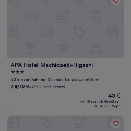
APA Hotel Machidaeki-Higashi
APA Hotel Machidaeki-Higashi
3.0-
Sterne-
5,3 km von Bahnhof Machida Tsurukawa entfernt
Unterkunft
7.8
7,8/10
Gut
(685 Bewertungen)
von
Der
43 €
10,
Preis
Gut,
inkl. Steuern & Gebühren
beträgt
31. Aug.–1. Sept.
(685
43 €
Bewertungen)
Odakyu Hotel Century Sagami Ono