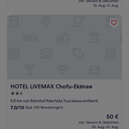
Sehr
inkl. Steuern & Gebühren
beträgt
10. Aug.–11. Aug.
gut,
63 €
(1.007
Bewertungen)
HOTEL LiVEMAX Chofu-Ekimae
HOTEL LiVEMAX Chofu-Ekimae
HOTEL LiVEMAX Chofu-Ekimae
2.5-
Sterne-
9,5 km von Bahnhof Machida Tsurukawa entfernt
Unterkunft
7.0
7,0/10
Gut
(192 Bewertungen)
von
Der
50 €
10,
Preis
Gut,
inkl. Steuern & Gebühren
beträgt
30. Aug.–31. Aug.
(192