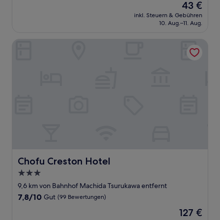
Der
43 €
10,
Preis
Gut,
inkl. Steuern & Gebühren
beträgt
10. Aug.–11. Aug.
(448
43 €
Bewertungen)
Chofu Creston Hotel
Chofu Creston Hotel
Chofu Creston Hotel
3.0-
Sterne-
9,6 km von Bahnhof Machida Tsurukawa entfernt
Unterkunft
7.8
7,8/10
Gut
(99 Bewertungen)
von
Der
127 €
10,
Preis