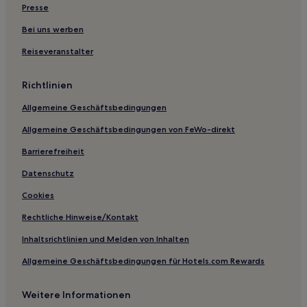
Hotels nahe Station Soshigaya-Okura
Presse
Hotels nahe Hitotsubashi Universität
Bei uns werben
Hotels nahe Station Sakura-Shinmachi
Reiseveranstalter
Tama Hotels
Richtlinien
Hotels nahe Bahnhof Mitaka
Allgemeine Geschäftsbedingungen
Hotels nahe Bahnhof Kitano
Allgemeine Geschäftsbedingungen von FeWo-direkt
Hotels nahe Bahnhof Naganuma
Koganei Hotels
Barrierefreiheit
Hotels nahe Edo-Tokyo-Freiluftmuseum
Datenschutz
Kokuryo: Hotels
Cookies
Hotels nahe Station Komae
Rechtliche Hinweise/Kontakt
Hotels nahe Station Musashi-Sakai
Inhaltsrichtlinien und Melden von Inhalten
Hotels nahe Bahnhof Minami-Ōsawa
Allgemeine Geschäftsbedingungen für Hotels.com Rewards
Hotels nahe Showa Park
Weitere Informationen
Hotels nahe Bahnhof Seiseki-Sakuragaoka