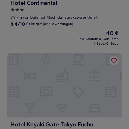
Hotel Continental
Hotel Continental
3.0-
Sterne-
9,9 km von Bahnhof Machida Tsurukawa entfernt
Unterkunft
8.4
8,4/10
Sehr gut
(627 Bewertungen)
von
Der
40 €
10,
Preis
Sehr
inkl. Steuern & Gebühren
beträgt
1. Sept.–2. Sept.
gut,
40 €
(627
Bewertungen)
Hotel Keyaki Gate Tokyo Fuchu
Hotel Keyaki Gate Tokyo Fuchu
Hotel Keyaki Gate Tokyo Fuchu