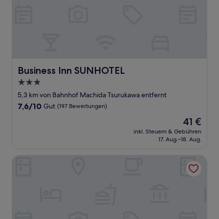
Business Inn SUNHOTEL
Business Inn SUNHOTEL
3.0-
Sterne-
5,3 km von Bahnhof Machida Tsurukawa entfernt
Unterkunft
7.6
7,6/10
Gut
(197 Bewertungen)
von
Der
41 €
10,
Preis
Gut,
inkl. Steuern & Gebühren
beträgt
17. Aug.–18. Aug.
(197
41 €
Bewertungen)
HOTEL MOLINO SHIN - YURI