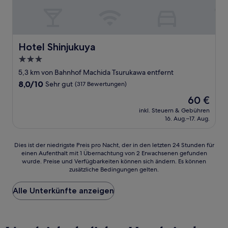
Hotel Shinjukuya
Hotel Shinjukuya
3.0-
Sterne-
5,3 km von Bahnhof Machida Tsurukawa entfernt
Unterkunft
8.0
8,0/10
Sehr gut
(317 Bewertungen)
von
Der
60 €
10,
Preis
Sehr
inkl. Steuern & Gebühren
beträgt
16. Aug.–17. Aug.
gut,
60 €
(317
Bewertungen)
Dies
Dies ist der niedrigste Preis pro Nacht, der in den letzten 24 Stunden für
einen Aufenthalt mit 1 Übernachtung von 2 Erwachsenen gefunden
ist
wurde. Preise und Verfügbarkeiten können sich ändern. Es können
der
zusätzliche Bedingungen gelten.
niedrigste
Preis
Alle Unterkünfte anzeigen
pro
Nacht,
der
in
den