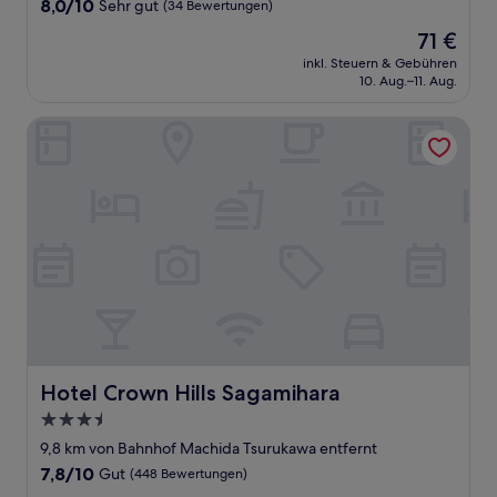
8.0
8,0/10
Sehr gut
(34 Bewertungen)
von
Der
71 €
10,
Preis
Sehr
inkl. Steuern & Gebühren
beträgt
10. Aug.–11. Aug.
gut,
71 €
(34
Bewertungen)
Hotel Crown Hills Sagamihara
Hotel Crown Hills Sagamihara
Hotel Crown Hills Sagamihara
3.5-
Sterne-
9,8 km von Bahnhof Machida Tsurukawa entfernt
Unterkunft
7.8
7,8/10
Gut
(448 Bewertungen)
von