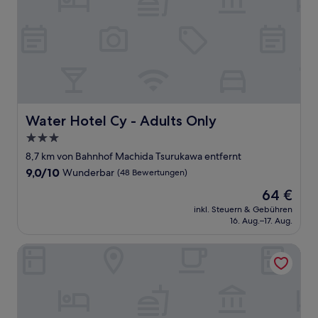
Water Hotel Cy - Adults Only
Water Hotel Cy - Adults Only
3.0-
Sterne-
8,7 km von Bahnhof Machida Tsurukawa entfernt
Unterkunft
9.0
9,0/10
Wunderbar
(48 Bewertungen)
von
Der
64 €
10,
Preis
Wunderbar,
inkl. Steuern & Gebühren
beträgt
16. Aug.–17. Aug.
(48
64 €
Bewertungen)
Business Inn SUNHOTEL