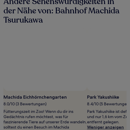
Andere Sehenswürdigkeiten in
der Nähe von: Bahnhof Machida
Tsurukawa
Foto von Carrie Me Around The World!
Foto von
Öffentliches
Foto
Machida Eichhörnchengarten
Park Yakushiike
von
8.0/10 (3 Bewertungen)
8.4/10 (5 Bewertungen
Carrie
Fütterungszeit im Zoo! Wenn du dir ins
Park Yakushiike ist defi
Me
Gedächtnis rufen möchtest, was für
und nur 1,6 km vom Ze
Around
faszinierende Tiere auf unserer Erde wandeln,
entfernt gelegen.
The
solltest du einen Besuch im Machida
Weniger anzeigen
World!