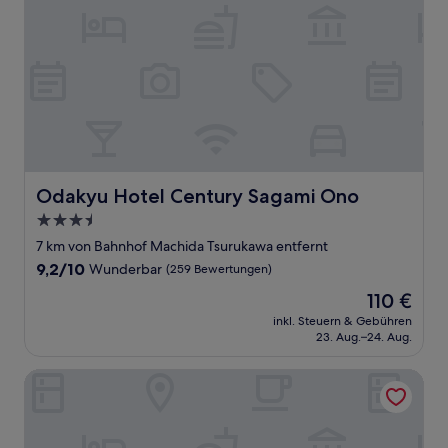
Odakyu Hotel Century Sagami Ono
Odakyu Hotel Century Sagami Ono
3.5-
Sterne-
7 km von Bahnhof Machida Tsurukawa entfernt
Unterkunft
9.2
9,2/10
Wunderbar
(259 Bewertungen)
von
Der
110 €
10,
Preis
Wunderbar,
inkl. Steuern & Gebühren
beträgt
23. Aug.–24. Aug.
(259
110 €
Bewertungen)
Water Hotel Cy - Adults Only