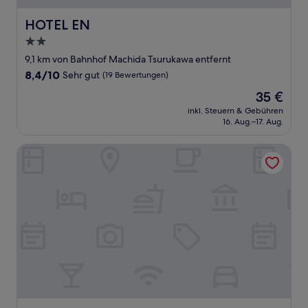
HOTEL EN
HOTEL EN
2.0-
Sterne-
9,1 km von Bahnhof Machida Tsurukawa entfernt
Unterkunft
8.4
8,4/10
Sehr gut
(19 Bewertungen)
von
Der
35 €
10,
Preis
Sehr
inkl. Steuern & Gebühren
beträgt
16. Aug.–17. Aug.
gut,
35 €
(19
Bewertungen)
Hotel Continental