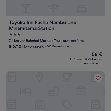
Toyoko Inn Fuchu Nambu Line Minamitama Station
Toyoko Inn Fuchu Nambu Line
Minamitama Station
3.0-
Sterne-
7,4 km von Bahnhof Machida Tsurukawa entfernt
Unterkunft
8.6
8,6/10
Hervorragend
(543 Bewertungen)
von
Der
58 €
10,
Preis
Hervorragend,
inkl. Steuern & Gebühren
beträgt
11. Aug.–12. Aug.
(543
58 €
Bewertungen)
Hotel Resol Machida