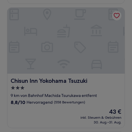
50 €
Bewertungen)
Chisun Inn Yokohama Tsuzuki
Chisun Inn Yokohama Tsuzuki
Chisun Inn Yokohama Tsuzuki
3.0-
Sterne-
9 km von Bahnhof Machida Tsurukawa entfernt
Unterkunft
8.8
8,8/10
Hervorragend
(558 Bewertungen)
von
Der
43 €
10,
Preis
Hervorragend,
inkl. Steuern & Gebühren
beträgt
30. Aug.–31. Aug.
(558
43 €
Bewertungen)