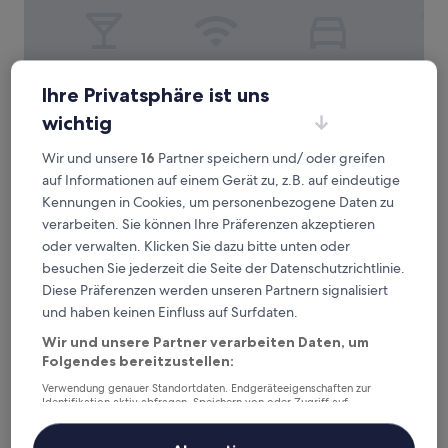
Hotel Resol Machida
Hotel Resol Machida
Ihre Privatsphäre ist uns
3.5-
wichtig
Sterne-
5,5 km von Bahnhof Machida Tsurukawa entfernt
Unterkunft
Wir und unsere
16
Partner speichern und/ oder greifen
8.6
8,6/10
Hervorragend
(1.007 Bewertungen)
von
auf Informationen auf einem Gerät zu, z.B. auf eindeutige
Der
51 €
10,
Kennungen in Cookies, um personenbezogene Daten zu
Preis
Hervorragend,
inkl. Steuern & Gebühren
verarbeiten. Sie können Ihre Präferenzen akzeptieren
beträgt
12. Aug.–13. Aug.
(1.007
51 €
oder verwalten. Klicken Sie dazu bitte unten oder
Bewertungen)
besuchen Sie jederzeit die Seite der Datenschutzrichtlinie.
HOTEL ZEN MACHIDA
Diese Präferenzen werden unseren Partnern signalisiert
und haben keinen Einfluss auf Surfdaten.
Wir und unsere Partner verarbeiten Daten, um
Folgendes bereitzustellen:
Verwendung genauer Standortdaten. Endgeräteeigenschaften zur
Identifikation aktiv abfragen. Speichern von oder Zugriff auf
Informationen auf einem Endgerät. Personalisierte Werbung und
Inhalte, Messung von Werbeleistung und der Performance von Inhalten,
Zielgruppenforschung sowie Entwicklung und Verbesserung von