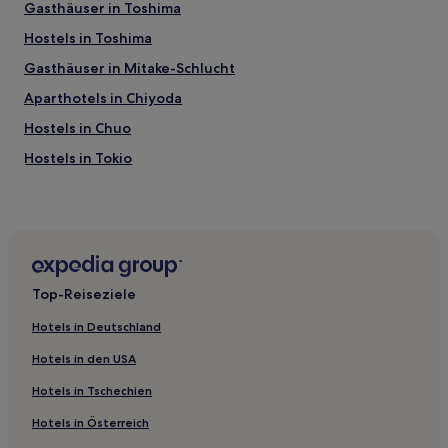
Gasthäuser in Toshima
Hostels in Toshima
Gasthäuser in Mitake-Schlucht
Aparthotels in Chiyoda
Hostels in Chuo
Hostels in Tokio
Hostels in Nippori Textile Town
Hostels in Taito
Aparthotels in Taito
Aparthotels in Arakawa
Top-Reiseziele
Hostels in Kita
Hotels in Deutschland
Hostels in Sumida
Hotels in den USA
Hostels in Ota
Hotels in Tschechien
Hostels in Minato
Hotels in Österreich
3-Sterne-Hotels in Kitchen Town