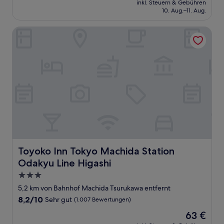
Gut,
inkl. Steuern & Gebühren
beträgt
10. Aug.–11. Aug.
(99
127 €
Bewertungen)
Toyoko Inn Tokyo Machida Station Odakyu Line Higashi
Toyoko Inn Tokyo Machida Station Odakyu Line Higashi
Toyoko Inn Tokyo Machida Station
Odakyu Line Higashi
3.0-
Sterne-
5,2 km von Bahnhof Machida Tsurukawa entfernt
Unterkunft
8.2
8,2/10
Sehr gut
(1.007 Bewertungen)
von
Der
63 €
10,
Preis