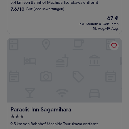
Sterne-
5,4 km von Bahnhof Machida Tsurukawa entfernt
Unterkunft
7.6
7,6/10
Gut
(222 Bewertungen)
von
Der
67 €
10,
Preis
Gut,
inkl. Steuern & Gebühren
beträgt
18. Aug.–19. Aug.
(222
67 €
Bewertungen)
Paradis Inn Sagamihara
Paradis Inn Sagamihara
Paradis Inn Sagamihara
3.0-
Sterne-
9,5 km von Bahnhof Machida Tsurukawa entfernt
Unterkunft