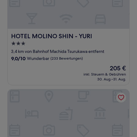
HOTEL MOLINO SHIN - YURI
HOTEL MOLINO SHIN - YURI
3.0-
Sterne-
3,4 km von Bahnhof Machida Tsurukawa entfernt
Unterkunft
9.0
9,0/10
Wunderbar
(233 Bewertungen)
von
Der
205 €
10,
Preis
Wunderbar,
inkl. Steuern & Gebühren
beträgt
30. Aug.–31. Aug.
(233
205 €
Bewertungen)
Hotel Shinjukuya