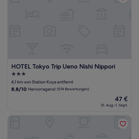
HOTEL Tokyo Trip Ueno Nishi Nippori
HOTEL Tokyo Trip Ueno Nishi Nippori
3.0-
Sterne-
4,1 km von Station Koya entfernt
Unterkunft
8.8
8,8/10
Hervorragend
(574 Bewertungen)
von
Der
47 €
10,
Preis
Hervorragend,
31. Aug.–1. Sept.
beträgt
(574
47 €
Bewertungen)
Daiwa Roynet Hotel Tokyo Akabane