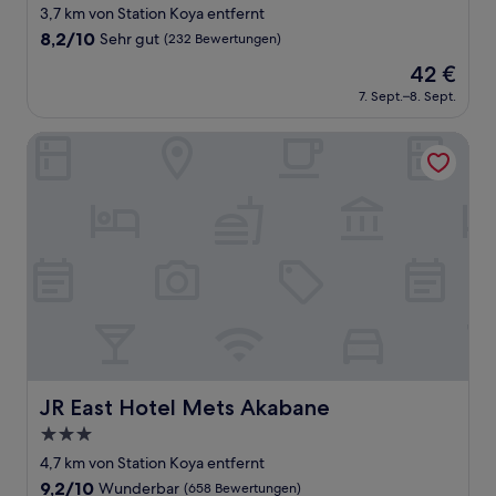
Sterne-
3,7 km von Station Koya entfernt
Unterkunft
8.2
8,2/10
Sehr gut
(232 Bewertungen)
von
Der
42 €
10,
Preis
Sehr
7. Sept.–8. Sept.
beträgt
gut,
42 €
(232
JR East Hotel Mets Akabane
Bewertungen)
JR East Hotel Mets Akabane
JR East Hotel Mets Akabane
3.0-
Sterne-
4,7 km von Station Koya entfernt
Unterkunft
9.2
9,2/10
Wunderbar
(658 Bewertungen)