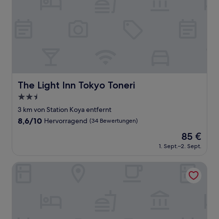
The Light Inn Tokyo Toneri
The Light Inn Tokyo Toneri
2.5-
Sterne-
3 km von Station Koya entfernt
Unterkunft
8.6
8,6/10
Hervorragend
(34 Bewertungen)
von
Der
85 €
10,
Preis
Hervorragend,
1. Sept.–2. Sept.
beträgt
(34
85 €
Bewertungen)
Sunshine Inn 456