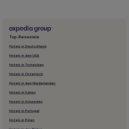
Hotels mit Küchenzeile in Taito
Hotels mit Parkplatz in Tokio
Lgbtqia-Freundliche in Edogawa
Günstige in Asakusabashi
Top-Reiseziele
Lgbtqia-Freundliche in Asakusabashi
Hotels in Deutschland
Hotels mit inbegriffenem Frühstück nahe Odaiba Beach
Park
Hotels in den USA
Familien nahe Odaiba Beach Park
Hotels in Tschechien
Haustierfreundliche nahe Odaiba Beach Park
Hotels in Österreich
Familien in Tokio
Hotels in den Niederlanden
Haustierfreundliche in Tokio
Hotels in Italien
Business in Tokio
Hotels in Schweden
Hotels mit Fitnessbereich in Chuo
Hotels in Portugal
Günstige in Chuo
Hotels in Polen
Hotels mit Pool in Minato