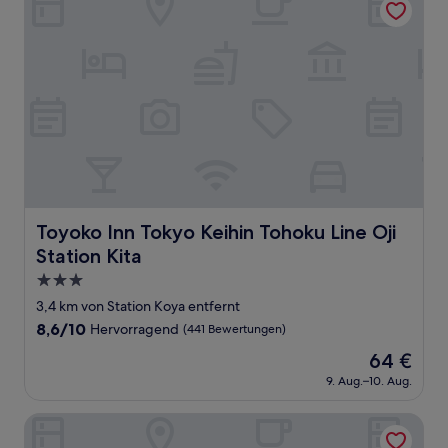
Toyoko Inn Tokyo Keihin Tohoku Line Oji Station Kita
Toyoko Inn Tokyo Keihin Tohoku Line Oji
Station Kita
3.0-
Sterne-
3,4 km von Station Koya entfernt
Unterkunft
8.6
8,6/10
Hervorragend
(441 Bewertungen)
von
Der
64 €
10,
Preis
Hervorragend,
9. Aug.–10. Aug.
beträgt
(441
64 €
Bewertungen)
HOTEL Tokyo Trip Ueno Nishi Nippori