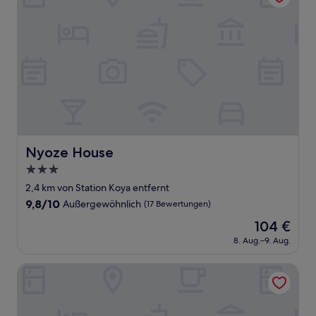
Nyoze House
Nyoze House
3.0-
Sterne-
2,4 km von Station Koya entfernt
Unterkunft
9.8
9,8/10
Außergewöhnlich
(17 Bewertungen)
von
Der
104 €
10,
Preis
Außergewöhnlich,
8. Aug.–9. Aug.
beträgt
(17
104 €
Bewertungen)
The Light Inn Tokyo Toneri