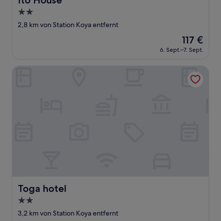
Ito House
2.0-
Sterne-
2,8 km von Station Koya entfernt
Unterkunft
Der
117 €
Preis
6. Sept.–7. Sept.
beträgt
117 €
Toga hotel
Toga hotel
Toga hotel
2.0-
Sterne-
3,2 km von Station Koya entfernt