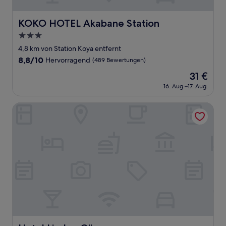
KOKO HOTEL Akabane Station
KOKO HOTEL Akabane Station
3.0-
Sterne-
4,8 km von Station Koya entfernt
Unterkunft
8.8
8,8/10
Hervorragend
(489 Bewertungen)
von
Der
31 €
10,
Preis
Hervorragend,
16. Aug.–17. Aug.
beträgt
(489
31 €
Bewertungen)
Hotel Linden Oji