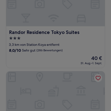
Randor Residence Tokyo Suites
Randor Residence Tokyo Suites
3.0-
Sterne-
3,3 km von Station Koya entfernt
Unterkunft
8.0
8,0/10
Sehr gut
(286 Bewertungen)
von
Der
40 €
10,
Preis
Sehr
31. Aug.–1. Sept.
beträgt
gut,
40 €
(286
APA Hotel Akabane Iwabuchi Ekimae
Bewertungen)