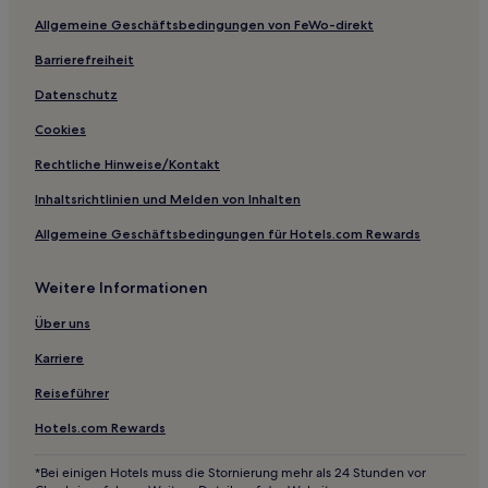
Günstige nahe Mitake-Schlucht
Allgemeine Geschäftsbedingungen von FeWo-direkt
Günstige in Kamata
Barrierefreiheit
Hotels mit Parkplatz in Tachikawa
Datenschutz
Günstige in Toshima
Cookies
Gasthäuser in Toshima
Rechtliche Hinweise/Kontakt
Hostels in Toshima
Inhaltsrichtlinien und Melden von Inhalten
Gasthäuser in Mitake-Schlucht
Allgemeine Geschäftsbedingungen für Hotels.com Rewards
Aparthotels in Chiyoda
Hostels in Chuo
Weitere Informationen
Hostels in Tokio
Über uns
Hostels in Nippori Textile Town
Karriere
Aparthotels in Taito
Reiseführer
Hostels in Taito
Hotels.com Rewards
Aparthotels in Arakawa
Hostels in Kita
*Bei einigen Hotels muss die Stornierung mehr als 24 Stunden vor