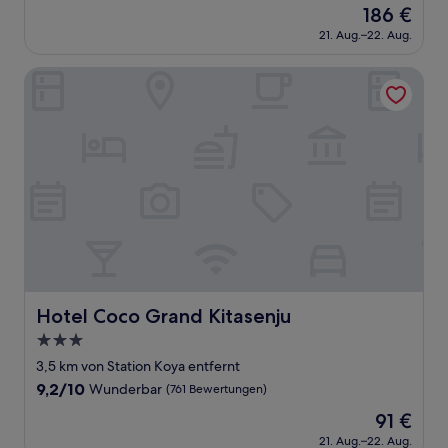
Unterkunft
Der
186 €
Preis
21. Aug.–22. Aug.
beträgt
186 €
Hotel Coco Grand Kitasenju
Hotel Coco Grand Kitasenju
Hotel Coco Grand Kitasenju
3.0-
Sterne-
3,5 km von Station Koya entfernt
Unterkunft
9.2
9,2/10
Wunderbar
(761 Bewertungen)
von
Der
91 €
10,
Preis
Wunderbar,
21. Aug.–22. Aug.