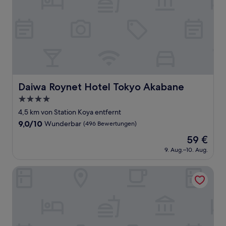
Daiwa Roynet Hotel Tokyo Akabane
Daiwa Roynet Hotel Tokyo Akabane
4.0-
Sterne-
4,5 km von Station Koya entfernt
Unterkunft
9.0
9,0/10
Wunderbar
(496 Bewertungen)
von
Der
59 €
10,
Preis
Wunderbar,
9. Aug.–10. Aug.
beträgt
(496
59 €
Bewertungen)
Randor Residence Tokyo Suites