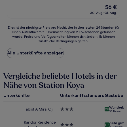
von
Der
56 €
10,
Preis
Wunderbar,
30. Aug.–31. Aug.
beträgt
(658
56 €
Bewertungen)
Dies
Dies ist der niedrigste Preis pro Nacht, der in den letzten 24 Stunden für
einen Aufenthalt mit 1 Übernachtung von 2 Erwachsenen gefunden
ist
wurde. Preise und Verfügbarkeiten können sich ändern. Es können
der
zusätzliche Bedingungen gelten.
niedrigste
Preis
Alle Unterkünfte anzeigen
pro
Nacht,
der
in
Vergleiche beliebte Hotels in der
den
letzten
Nähe von Station Koya
24 Stunden
für
einen
Unterkünfte
Unterkunftsstandard
Gästebew
Aufenthalt
mit
Wunderba
1 Übernachtung
Tabist A Mirai Oji
3.0-
9.0
33 Bewertun
von
Sterne-
2 Erwachsenen
Unterkunft
Randor Residence
Sehr gut
gefunden
3.0-
8.4
41 Bewertun