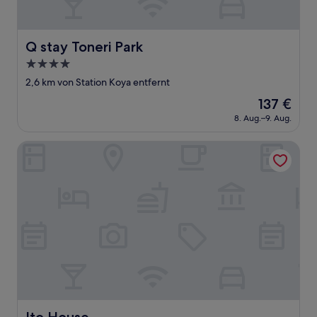
Q stay Toneri Park
Q stay Toneri Park
4.0-
Sterne-
2,6 km von Station Koya entfernt
Unterkunft
Der
137 €
Preis
8. Aug.–9. Aug.
beträgt
137 €
Ito House
Ito House