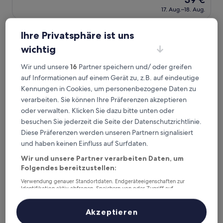
10,
Preis
Wunderbar,
17. Aug.–18. Aug.
beträgt
(33
39 €
Bewertungen)
Randor Residence Tokyo Annex
Ihre Privatsphäre ist uns
wichtig
Wir und unsere
16
Partner speichern und/ oder greifen
auf Informationen auf einem Gerät zu, z.B. auf eindeutige
Kennungen in Cookies, um personenbezogene Daten zu
verarbeiten. Sie können Ihre Präferenzen akzeptieren
oder verwalten. Klicken Sie dazu bitte unten oder
besuchen Sie jederzeit die Seite der Datenschutzrichtlinie.
Diese Präferenzen werden unseren Partnern signalisiert
und haben keinen Einfluss auf Surfdaten.
Randor Residence Tokyo Annex
Randor Residence Tokyo Annex
Wir und unsere Partner verarbeiten Daten, um
3.0-
Folgendes bereitzustellen:
Sterne-
2,8 km von Station Koya entfernt
Verwendung genauer Standortdaten. Endgeräteeigenschaften zur
Unterkunft
8.4
8,4/10
Sehr gut
(41 Bewertungen)
Identifikation aktiv abfragen. Speichern von oder Zugriff auf
von
Informationen auf einem Endgerät. Personalisierte Werbung und
Der
49 €
10,
Inhalte, Messung von Werbeleistung und der Performance von Inhalten,
Preis
Zielgruppenforschung sowie Entwicklung und Verbesserung von
Akzeptieren
Sehr
17. Aug.–18. Aug.
Angeboten.
beträgt
gut,