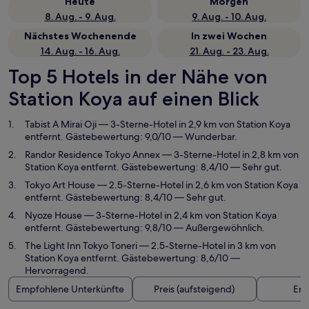
Heute
Morgen
8. Aug. - 9. Aug.
9. Aug. - 10. Aug.
Nächstes Wochenende
In zwei Wochen
14. Aug. - 16. Aug.
21. Aug. - 23. Aug.
Top 5 Hotels in der Nähe von
Station Koya auf einen Blick
Tabist A Mirai Oji
— 3-Sterne-Hotel in 2,9 km von Station Koya
entfernt. Gästebewertung: 9,0/10 — Wunderbar.
Randor Residence Tokyo Annex
— 3-Sterne-Hotel in 2,8 km von
Station Koya entfernt. Gästebewertung: 8,4/10 — Sehr gut.
Tokyo Art House
— 2.5-Sterne-Hotel in 2,6 km von Station Koya
entfernt. Gästebewertung: 8,4/10 — Sehr gut.
Nyoze House
— 3-Sterne-Hotel in 2,4 km von Station Koya
entfernt. Gästebewertung: 9,8/10 — Außergewöhnlich.
The Light Inn Tokyo Toneri
— 2.5-Sterne-Hotel in 3 km von
Station Koya entfernt. Gästebewertung: 8,6/10 —
Hervorragend.
Empfohlene Unterkünfte
Preis (aufsteigend)
Ent