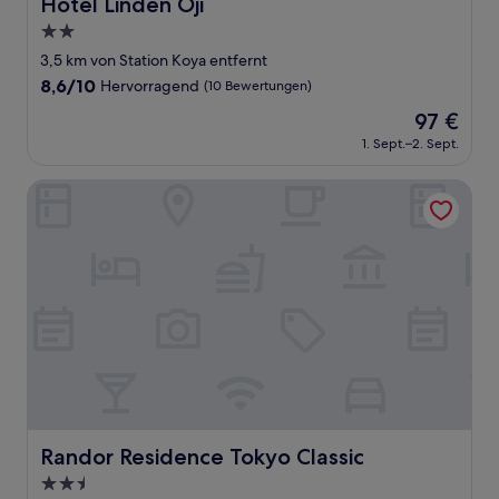
Hotel Linden Oji
Hotel Linden Oji
2.0-
Sterne-
3,5 km von Station Koya entfernt
Unterkunft
8.6
8,6/10
Hervorragend
(10 Bewertungen)
von
Der
97 €
10,
Preis
Hervorragend,
1. Sept.–2. Sept.
beträgt
(10
97 €
Bewertungen)
Randor Residence Tokyo Classic
Randor Residence Tokyo Classic
Randor Residence Tokyo Classic
2.5-