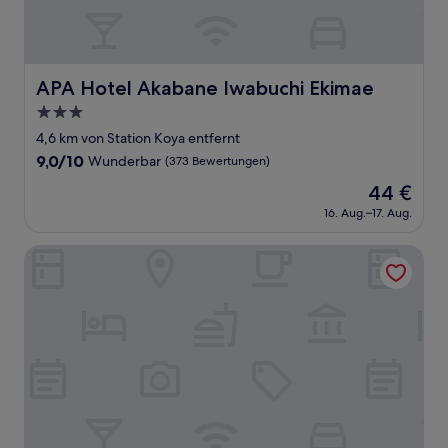
APA Hotel Akabane Iwabuchi Ekimae
APA Hotel Akabane Iwabuchi Ekimae
3.0-
Sterne-
4,6 km von Station Koya entfernt
Unterkunft
9.0
9,0/10
Wunderbar
(373 Bewertungen)
von
Der
44 €
10,
Preis
Wunderbar,
16. Aug.–17. Aug.
beträgt
(373
44 €
Bewertungen)
KOKO HOTEL Akabane Station