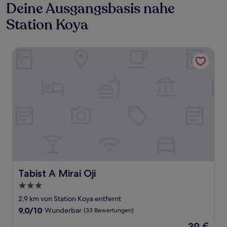
Deine Ausgangsbasis nahe
Station Koya
Tabist A Mirai Oji
Tabist A Mirai Oji
Tabist A Mirai Oji
3.0-
Sterne-
2,9 km von Station Koya entfernt
Unterkunft
9.0
9,0/10
Wunderbar
(33 Bewertungen)
von
Der
39 €