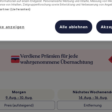
Informationen auf einem Endgerät. Personalisierte Werbung und Inhalte, Messung von We
ance von Inhalten, Zielgruppenforschung sowie Entwicklung und Verbesserung von Ange
Partner (Lieferanten)
ke anzeigen
Alle ablehnen
Akze
Verdiene Prämien für jede
wahrgenommene Übernachtung
Morgen
Nächstes Wochenend
9. Aug. - 10. Aug.
14. Aug. - 16. Aug.
Preis (aufsteigend)
Entfernung