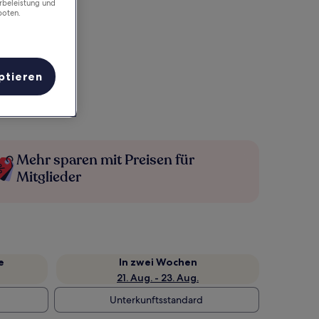
rbeleistung und
boten.
ptieren
Mehr sparen mit Preisen für
Mitglieder
e
In zwei Wochen
21. Aug. - 23. Aug.
Unterkunftsstandard