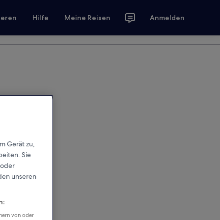
ieren
Hilfe
Meine Reisen
Anmelden
em Gerät zu,
eiten. Sie
 oder
rden unseren
n:
chern von oder