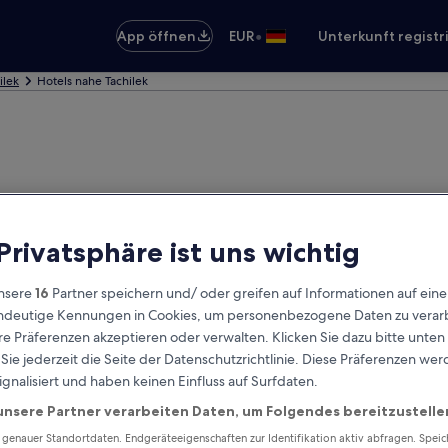
•
App öffnen
EUR
Unterkunft registr
ilek
Hotels nahe Tachilek
 Privatsphäre ist uns wichtig
nsere
16
Partner speichern und/ oder greifen auf Informationen auf ein
eindeutige Kennungen in Cookies, um personenbezogene Daten zu verarb
e Präferenzen akzeptieren oder verwalten. Klicken Sie dazu bitte unten
ie jederzeit die Seite der Datenschutzrichtlinie. Diese Präferenzen we
ignalisiert und haben keinen Einfluss auf Surfdaten.
unsere Partner verarbeiten Daten, um Folgendes bereitzustelle
enauer Standortdaten. Endgeräteeigenschaften zur Identifikation aktiv abfragen. Spei