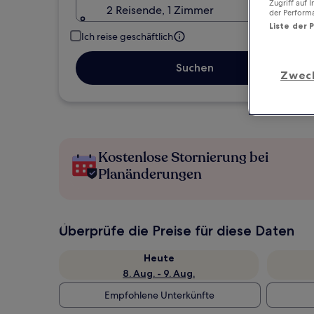
Zugriff auf 
2 Reisende, 1 Zimmer
der Perform
Liste der 
Ich reise geschäftlich
Suchen
Zwec
Kostenlose Stornierung bei
Planänderungen
Überprüfe die Preise für diese Daten
Heute
8. Aug. - 9. Aug.
Empfohlene Unterkünfte