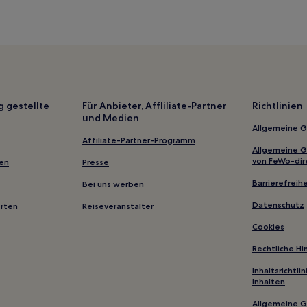
g gestellte
Für Anbieter, Affliliate-Partner
Richtlinien
und Medien
Allgemeine 
Affiliate-Partner-Programm
Allgemeine 
von FeWo-dir
gen
Presse
Barrierefreihe
Bei uns werben
Datenschutz
erten
Reiseveranstalter
Cookies
Rechtliche H
Inhaltsrichtl
Inhalten
Allgemeine 