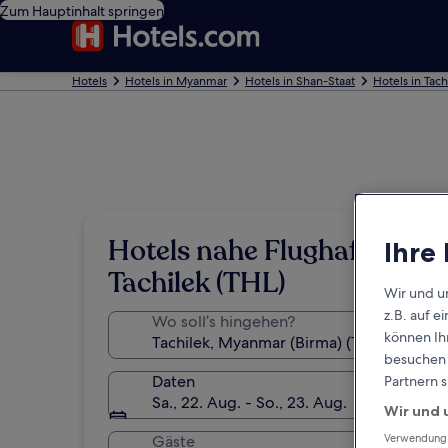
Zum Hauptinhalt springen
Hotels
Hotels in Myanmar
Hotels in Shan-Staat
Hotels in Tach
Hotels nahe Flughafen
Ihre
Tachilek (THL)
Wir und u
z.B. auf 
Wo soll’s hingehen?
können Ihr
besuchen S
Daten
Partnern s
Sa., 22. Aug. - So., 23. Aug.
Wir und 
Gäste
Verwendung g