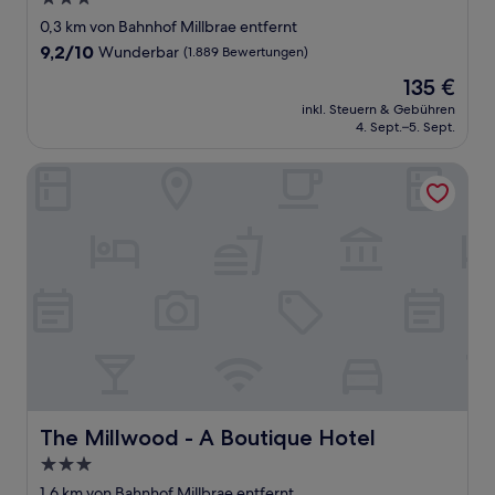
Sterne-
0,3 km von Bahnhof Millbrae entfernt
Unterkunft
9.2
9,2/10
Wunderbar
(1.889 Bewertungen)
von
Der
135 €
10,
Preis
Wunderbar,
inkl. Steuern & Gebühren
beträgt
4. Sept.–5. Sept.
(1.889
135 €
Bewertungen)
The Millwood - A Boutique Hotel
The Millwood - A Boutique Hotel
The Millwood - A Boutique Hotel
3.0-
Sterne-
1,6 km von Bahnhof Millbrae entfernt