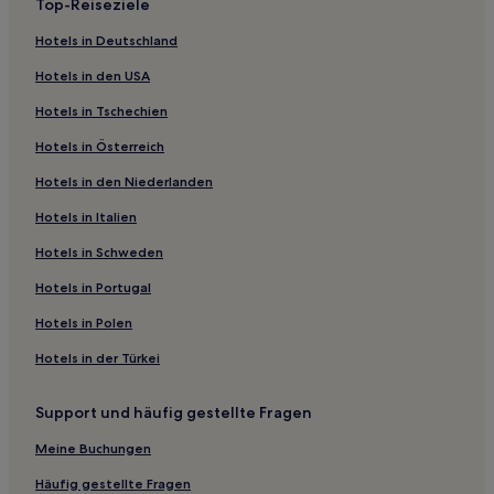
Top-Reiseziele
Hotels nahe Hills of Eternity Memorial Park
Highlands-Baywood Park: Hotels
Hotels in Deutschland
Haight-Ashbury: Hotels
Hotels in den USA
Produce and Waterfront: Hotels
Hotels in Tschechien
Somisspo: Hotels
Hotels in Österreich
Colma: Hotels
Hotels in den Niederlanden
Diamond Heights: Hotels
Hotels in Italien
Redwood Oaks: Hotels
Hotels in Schweden
San Francisco Hotels
Hotels in Portugal
Hotels nahe San Francisco Railway Museum
Hotels in Polen
San Mateo County: Hotels
Hotels in der Türkei
Hotels nahe Ghirardelli Chocolate Experience
St. Francis: Hotels
Support und häufig gestellte Fragen
Hotels nahe Station San Francisco
Meine Buchungen
Hotels nahe Museum of Craft and Folk Art
Häufig gestellte Fragen