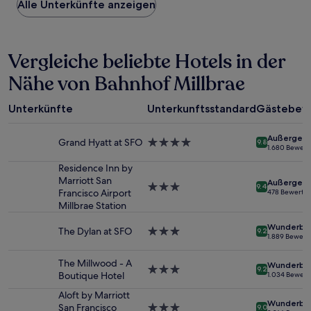
Alle Unterkünfte anzeigen
pro
Nacht,
der
in
Vergleiche beliebte Hotels in der
den
letzten
Nähe von Bahnhof Millbrae
24 Stunden
für
einen
Unterkünfte
Unterkunftsstandard
Gästebew
Aufenthalt
mit
Außergewö
1 Übernachtung
Grand Hyatt at SFO
4.0-
9.8
1.680 Bewer
von
Sterne-
2 Erwachsenen
Unterkunft
Residence Inn by
gefunden
Marriott San
Außergewö
3.0-
9.4
wurde.
Francisco Airport
478 Bewertu
Sterne-
Preise
Millbrae Station
Unterkunft
und
Wunderba
Verfügbarkeiten
The Dylan at SFO
3.0-
9.2
1.889 Bewer
können
Sterne-
sich
Unterkunft
The Millwood - A
Wunderba
ändern.
3.0-
9.2
Boutique Hotel
1.034 Bewer
Es
Sterne-
können
Unterkunft
Aloft by Marriott
Wunderba
zusätzliche
San Francisco
3.0-
9.0