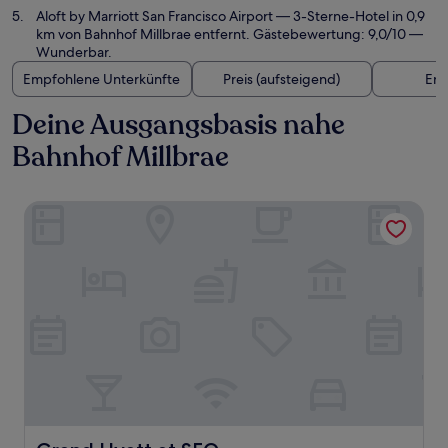
Aloft by Marriott San Francisco Airport
— 3-Sterne-Hotel in 0,9
km von Bahnhof Millbrae entfernt. Gästebewertung: 9,0/10 —
Wunderbar.
Empfohlene Unterkünfte
Preis (aufsteigend)
Ent
Deine Ausgangsbasis nahe
Bahnhof Millbrae
Grand Hyatt at SFO
Grand Hyatt at SFO