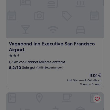
Vagabond Inn Executive San Francisco Airport
Vagabond Inn Executive San Francisco
Airport
2.5-
Sterne-
1,7 km von Bahnhof Millbrae entfernt
Unterkunft
8.2
8,2/10
Sehr gut
(1.018 Bewertungen)
von
Der
102 €
10,
Preis
Sehr
inkl. Steuern & Gebühren
beträgt
9. Aug.–10. Aug.
gut,
102 €
(1.018
Bewertungen)
Crowne Plaza San Francisco Airport by IHG