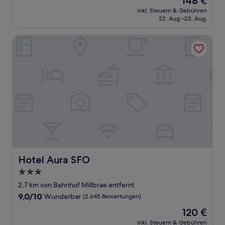
148 €
10,
Preis
Wunderbar,
inkl. Steuern & Gebühren
beträgt
22. Aug.–23. Aug.
(4.932
148 €
Bewertungen)
Hotel Aura SFO
Hotel Aura SFO
Hotel Aura SFO
3.0-
Sterne-
2,7 km von Bahnhof Millbrae entfernt
Unterkunft
9.0
9,0/10
Wunderbar
(2.645 Bewertungen)
von
Der
120 €
10,
Preis
Wunderbar,
inkl. Steuern & Gebühren