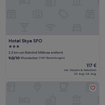
Hotel Skye SFO
Hotel Skye SFO
3.0-
Sterne-
3,3 km von Bahnhof Millbrae entfernt
Unterkunft
9.0
9,0/10
Wunderbar
(1.927 Bewertungen)
von
Der
117 €
10,
Preis
Wunderbar,
inkl. Steuern & Gebühren
beträgt
23. Aug.–24. Aug.
(1.927
117 €
Bewertungen)
Courtyard San Francisco Airport Burlingame