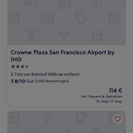
Crowne Plaza San Francisco Airport by IHG
Crowne Plaza San Francisco Airport by
IHG
3.5-
Sterne-
2,7 km von Bahnhof Millbrae entfernt
Unterkunft
7.8
7,8/10
Gut
(2.932 Bewertungen)
von
Der
114 €
10,
Preis
Gut,
inkl. Steuern & Gebühren
beträgt
16. Aug.–17. Aug.
(2.932
114 €
Bewertungen)
Hotel Skye SFO