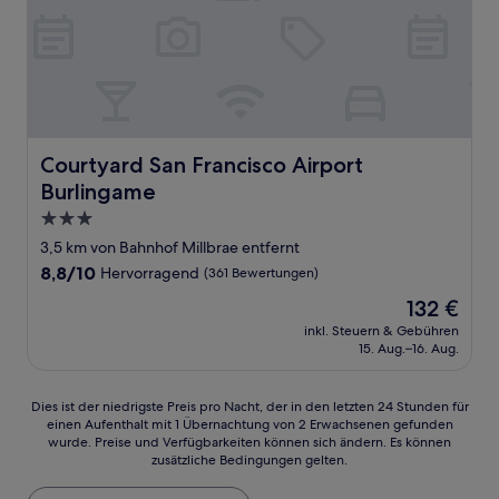
Courtyard San Francisco Airport Burlingame
Courtyard San Francisco Airport
Burlingame
3.0-
Sterne-
3,5 km von Bahnhof Millbrae entfernt
Unterkunft
8.8
8,8/10
Hervorragend
(361 Bewertungen)
von
Der
132 €
10,
Preis
Hervorragend,
inkl. Steuern & Gebühren
beträgt
15. Aug.–16. Aug.
(361
132 €
Bewertungen)
Dies
Dies ist der niedrigste Preis pro Nacht, der in den letzten 24 Stunden für
einen Aufenthalt mit 1 Übernachtung von 2 Erwachsenen gefunden
ist
wurde. Preise und Verfügbarkeiten können sich ändern. Es können
der
zusätzliche Bedingungen gelten.
niedrigste
Preis