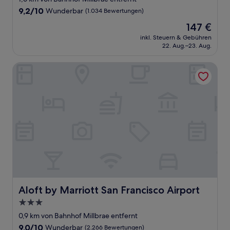
Unterkunft
9.2
9,2/10
Wunderbar
(1.034 Bewertungen)
von
Der
147 €
10,
Preis
Wunderbar,
inkl. Steuern & Gebühren
beträgt
22. Aug.–23. Aug.
(1.034
147 €
Bewertungen)
Aloft by Marriott San Francisco Airport
Aloft by Marriott San Francisco Airport
Aloft by Marriott San Francisco Airport
3.0-
Sterne-
0,9 km von Bahnhof Millbrae entfernt
Unterkunft
9.0
9,0/10
Wunderbar
(2.266 Bewertungen)