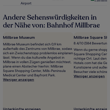
2.266 Bewer
Bedingungen
Airport
Sterne-
gelten.
Unterkunft
Andere Sehenswürdigkeiten in
der Nähe von: Bahnhof Millbrae
Millbrae Museum
Millbrae Square Sh
8.4/10 (584 Bewertung
Millbrae Museum befindet sich 0,9 km
außerhalb des Zentrums von Millbrae, sodass
Wenn du gerne shoppen 
sich ein Zwischenstopp problemlos einplanen
Square Shopping Center
lässt. Wenn du das kulturelle Angebot in
richtige Ort. Laut den 
Millbrae in vollen Zügen genießen möchtest,
Hotels.com hat die Ge
plane einen Abstecher hierhin: Millbrae
Kunstszene und außerd
Square Shopping Center, Mills-Peninsula
Besucher viele schöne 
Medical Center und Bayfront Park.
Weniger anzeigen
Weniger anzeigen
Unterkünfte anzeigen
Unterkünfte anzeige