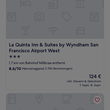
La Quinta Inn & Suites by Wyndham San Francisco Airpor
La Quinta Inn & Suites by Wyndham San
Francisco Airport West
3.0-
Sterne-
1,7 km von Bahnhof Millbrae entfernt
Unterkunft
8.6
8,6/10
Hervorragend
(1.782 Bewertungen)
von
Der
124 €
10,
Preis
Hervorragend,
inkl. Steuern & Gebühren
beträgt
7. Sept.–8. Sept.
(1.782
124 €
Bewertungen)
Fairfield Inn & Suites by Marriott San Francisco Airport