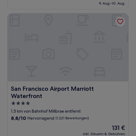
beträgt
9. Aug.–10. Aug.
(2.645
120 €
Bewertungen)
San Francisco Airport Marriott Waterfront
San Francisco Airport Marriott Waterfront
San Francisco Airport Marriott
Waterfront
4.0-
Sterne-
1,5 km von Bahnhof Millbrae entfernt
Unterkunft
8.8
8,8/10
Hervorragend
(1.221 Bewertungen)
von
Der
131 €
10,
Preis
Hervorragend,
inkl. Steuern & Gebühren