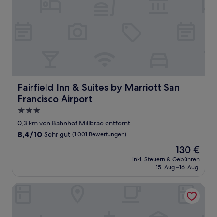
Fairfield Inn & Suites by Marriott San Francisco Airport
Fairfield Inn & Suites by Marriott San
Francisco Airport
3.0-
Sterne-
0,3 km von Bahnhof Millbrae entfernt
Unterkunft
8.4
8,4/10
Sehr gut
(1.001 Bewertungen)
von
Der
130 €
10,
Preis
Sehr
inkl. Steuern & Gebühren
beträgt
15. Aug.–16. Aug.
gut,
130 €
(1.001
Bewertungen)
Vagabond Inn Executive San Francisco Airport