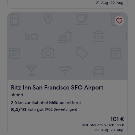
beträgt
21. Aug.–22. Aug.
(1.221
131 €
Bewertungen)
Ritz Inn San Francisco SFO Airport
Ritz Inn San Francisco SFO Airport
Ritz Inn San Francisco SFO Airport
2.5-
Sterne-
2,6 km von Bahnhof Millbrae entfernt
Unterkunft
8.4
8,4/10
Sehr gut
(902 Bewertungen)
von
Der
101 €
10,
Preis
Sehr
inkl. Steuern & Gebühren
beträgt
22. Aug.–23. Aug.
gut,
101 €