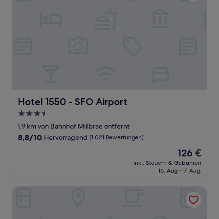
Hotel 1550 - SFO Airport
Hotel 1550 - SFO Airport
3.5-
Sterne-
1,9 km von Bahnhof Millbrae entfernt
Unterkunft
8.8
8,8/10
Hervorragend
(1.021 Bewertungen)
von
Der
126 €
10,
Preis
Hervorragend,
inkl. Steuern & Gebühren
beträgt
16. Aug.–17. Aug.
(1.021
126 €
Bewertungen)
La Quinta Inn & Suites by Wyndham San Francisco Airport