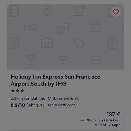
(1.005
Bewertungen)
Holiday Inn Express San Francisco Airport South by IHG
Holiday Inn Express San Francisco Airport South by IHG
Holiday Inn Express San Francisco
Airport South by IHG
3.0-
Sterne-
2,3 km von Bahnhof Millbrae entfernt
Unterkunft
8.2
8,2/10
Sehr gut
(1.007 Bewertungen)
von
Der
137 €
10,
Preis
Sehr
inkl. Steuern & Gebühren
beträgt
6. Sept.–7. Sept.
gut,
137 €
(1.007