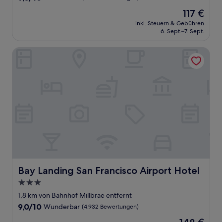
von
Der
117 €
10,
Preis
Wunderbar,
inkl. Steuern & Gebühren
beträgt
6. Sept.–7. Sept.
(2.266
117 €
Bewertungen)
Bay Landing San Francisco Airport Hotel
Bay Landing San Francisco Airport Hotel
Bay Landing San Francisco Airport Hotel
3.0-
Sterne-
1,8 km von Bahnhof Millbrae entfernt
Unterkunft
9.0
9,0/10
Wunderbar
(4.932 Bewertungen)
von
Der