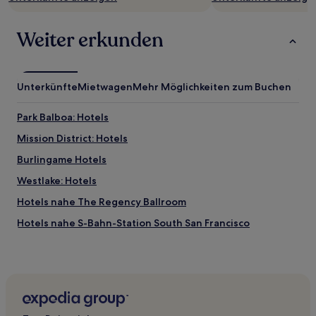
Weiter erkunden
Unterkünfte
Mietwagen
Mehr Möglichkeiten zum Buchen
Park Balboa: Hotels
Mission District: Hotels
Burlingame Hotels
Westlake: Hotels
Hotels nahe The Regency Ballroom
Hotels nahe S-Bahn-Station South San Francisco
Hotels nahe Station California St & Taylor St
Hotels nahe S-Bahn-Station San Francisco International
Airport
Hotels nahe San Bruno Mountain State Park