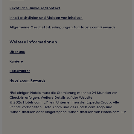
Motels in Sunnyvale
Rechtliche Hinweise/Kontakt
Motels in Van Ness Avenue
Inhaltsrichtlinien und Melden von Inhalten
Ferienwohnungen in Oakland
Allgemeine Geschäftsbedingungen für Hotels.com Rewards
Familien in Berkeley
Hotels mit Shoppingmöglichkeit in Nob Hill
Weitere Informationen
Familien nahe Gourmet Ghetto
Über uns
Familien nahe Naples Beach
Karriere
Strand nahe Naples Beach
Reiseführer
Hotels mit Pool in San Ramon
Hotels.com Rewards
Business in Tenderloin
Günstige in Tenderloin
*Bei einigen Hotels muss die Stornierung mehr als 24 Stunden vor
Check-in erfolgen. Weitere Details auf der Website.
Business in Alameda
© 2026 Hotels.com, L.P., ein Unternehmen der Expedia Group. Alle
Rechte vorbehalten. Hotels.com und das Hotels.com-Logo sind
Hotels mit Shoppingmöglichkeit nahe Van Ness Avenue
Handelsmarken oder eingetragene Handelsmarken von Hotels.com, L.P.
Historische nahe Van Ness Avenue
Günstige nahe Van Ness Avenue