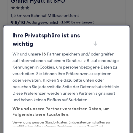
Grand Hyatt at SFO
4.0-
Sterne-
1,5 km von Bahnhof Millbrae entfernt
Unterkunft
9.8
9,8/10
Außergewöhnlich
(1.680 Bewertungen)
von
Der
282 €
10,
Ihre Privatsphäre ist uns
Preis
Außergewöhnlich,
inkl. Steuern & Gebühren
beträgt
7. Sept.–8. Sept.
wichtig
(1.680
282 €
Bewertungen)
Wir und unsere
16
Partner speichern und/ oder greifen
Residence Inn by Marriott San Francisco Airport Millbrae S
auf Informationen auf einem Gerät zu, z.B. auf eindeutige
Kennungen in Cookies, um personenbezogene Daten zu
verarbeiten. Sie können Ihre Präferenzen akzeptieren
oder verwalten. Klicken Sie dazu bitte unten oder
besuchen Sie jederzeit die Seite der Datenschutzrichtlinie.
Diese Präferenzen werden unseren Partnern signalisiert
und haben keinen Einfluss auf Surfdaten.
Wir und unsere Partner verarbeiten Daten, um
Folgendes bereitzustellen:
Verwendung genauer Standortdaten. Endgeräteeigenschaften zur
Residence Inn by Marriott San Francisco Airport Millbrae
Residence Inn by Marriott San Francisco
Identifikation aktiv abfragen. Speichern von oder Zugriff auf
Informationen auf einem Endgerät. Personalisierte Werbung und