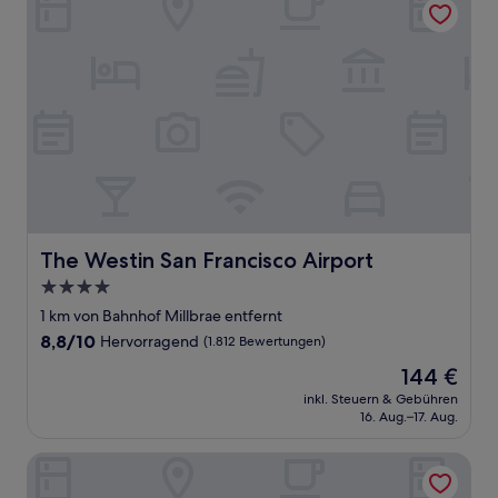
The Westin San Francisco Airport
The Westin San Francisco Airport
4.0-
Sterne-
1 km von Bahnhof Millbrae entfernt
Unterkunft
8.8
8,8/10
Hervorragend
(1.812 Bewertungen)
von
Der
144 €
10,
Preis
Hervorragend,
inkl. Steuern & Gebühren
beträgt
16. Aug.–17. Aug.
(1.812
144 €
Bewertungen)
Hotel 1550 - SFO Airport