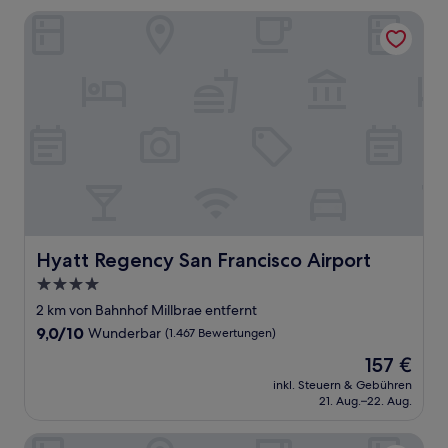
Bewertungen)
Hyatt Regency San Francisco Airport
Hyatt Regency San Francisco Airport
Hyatt Regency San Francisco Airport
4.0-
Sterne-
2 km von Bahnhof Millbrae entfernt
Unterkunft
9.0
9,0/10
Wunderbar
(1.467 Bewertungen)
von
Der
157 €
10,
Preis
Wunderbar,
inkl. Steuern & Gebühren
beträgt
21. Aug.–22. Aug.
(1.467
157 €
Bewertungen)
The Westin San Francisco Airport