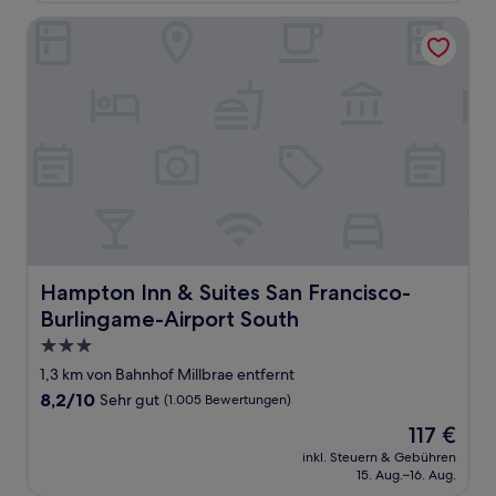
(902
Bewertungen)
Hampton Inn & Suites San Francisco-Burlingame-Airport 
Hampton Inn & Suites San Francisco-Burlingame-Airport
Hampton Inn & Suites San Francisco-
Burlingame-Airport South
3.0-
Sterne-
1,3 km von Bahnhof Millbrae entfernt
Unterkunft
8.2
8,2/10
Sehr gut
(1.005 Bewertungen)
von
Der
117 €
10,
Preis
Sehr
inkl. Steuern & Gebühren
beträgt
15. Aug.–16. Aug.
gut,
117 €