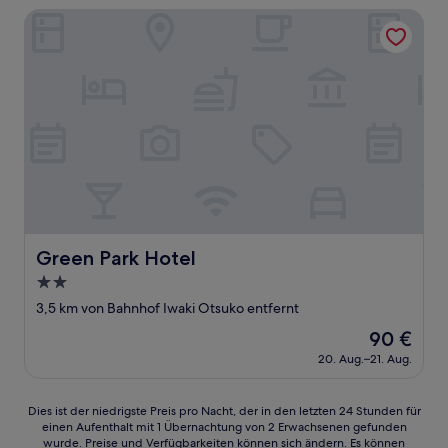
55 €
(102
Green Park Hotel
Bewertungen)
Green Park Hotel
Green Park Hotel
2.0-
Sterne-
3,5 km von Bahnhof Iwaki Otsuko entfernt
Unterkunft
Der
90 €
Preis
20. Aug.–21. Aug.
beträgt
90 €
Dies
Dies ist der niedrigste Preis pro Nacht, der in den letzten 24 Stunden für
einen Aufenthalt mit 1 Übernachtung von 2 Erwachsenen gefunden
ist
wurde. Preise und Verfügbarkeiten können sich ändern. Es können
der