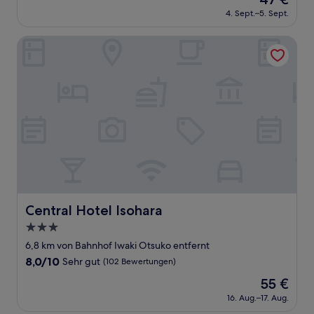
10,
Preis
Gut,
4. Sept.–5. Sept.
beträgt
(85
47 €
Bewertungen)
Central Hotel Isohara
Central Hotel Isohara
Central Hotel Isohara
3.0-
Sterne-
6,8 km von Bahnhof Iwaki Otsuko entfernt
Unterkunft
8.0
8,0/10
Sehr gut
(102 Bewertungen)
von
Der
55 €
10,
Preis
Sehr
16. Aug.–17. Aug.
beträgt
gut,