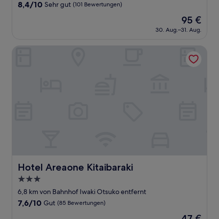
Unterkunft
8.4
8,4/10
Sehr gut
(101 Bewertungen)
von
Der
95 €
10,
Preis
Sehr
30. Aug.–31. Aug.
beträgt
gut,
95 €
(101
Hotel Areaone Kitaibaraki
Bewertungen)
Hotel Areaone Kitaibaraki
Hotel Areaone Kitaibaraki
3.0-
Sterne-
6,8 km von Bahnhof Iwaki Otsuko entfernt
Unterkunft
7.6
7,6/10
Gut
(85 Bewertungen)
von
Der
47 €