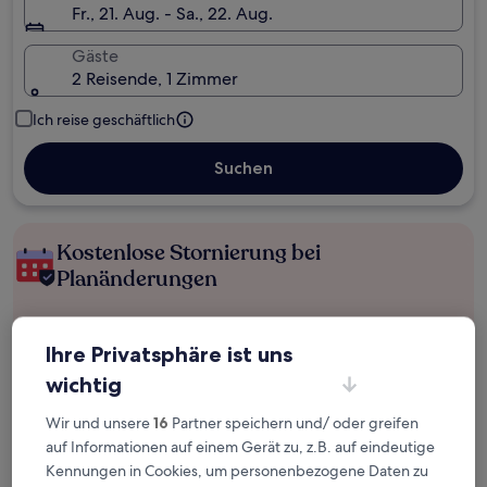
Fr., 21. Aug. - Sa., 22. Aug.
Gäste
2 Reisende, 1 Zimmer
Ich reise geschäftlich
Suchen
Kostenlose Stornierung bei
Planänderungen
Verdiene Prämien für jede
Ihre Privatsphäre ist uns
wahrgenommene Übernachtung
wichtig
Mehr sparen mit Preisen für Mitglieder
Wir und unsere
16
Partner speichern und/ oder greifen
auf Informationen auf einem Gerät zu, z.B. auf eindeutige
Kennungen in Cookies, um personenbezogene Daten zu