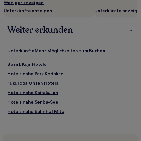
Es
Weniger anzeigen
können
Unterkünfte anzeigen
Unterkünfte anzeige
zusätzliche
Bedingungen
gelten.
Weiter erkunden
Unterkünfte
Mehr Möglichkeiten zum Buchen
Bezirk Kuji: Hotels
Hotels nahe Park Kodokan
Fukuroda Onsen Hotels
Hotels nahe Kairaku-en
Hotels nahe Senba-See
Hotels nahe Bahnhof Mito
Ibaraki: Hotels
Hotels nahe Kodokan
Hotels nahe Strand Hiraiso