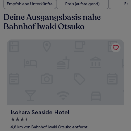
Empfohlene Unterkünfte
Preis (aufsteigend)
Ent
Deine Ausgangsbasis nahe
Bahnhof Iwaki Otsuko
Isohara Seaside Hotel
Isohara Seaside Hotel
Isohara Seaside Hotel
3.5-
Sterne-
4,8 km von Bahnhof Iwaki Otsuko entfernt