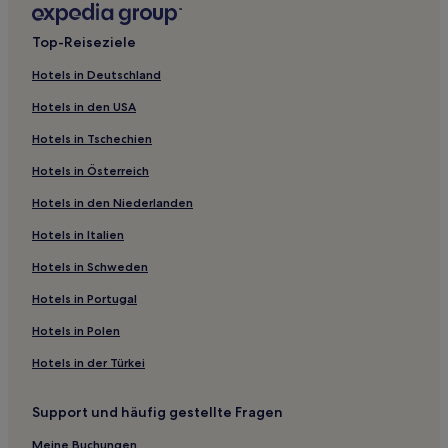
Hotels nahe Bahnhof Katsuta
Top-Reiseziele
Mito Hotels
Hotels in Deutschland
Hotels nahe Mito City Water Supply Tower
Hotels in den USA
Hotels nahe Gedenkhalle von Ujō Noguchi
Hotels in Tschechien
Hotels nahe Bahnhof Mito Tomobe
Hotels in Österreich
Hotels mit Parkplatz in Hitachinaka
Hotels in den Niederlanden
Lgbtqia-Freundliche in Mito
Hotels mit Parkplatz nahe Strand Ose
Hotels in Italien
Hotels in Schweden
Hotels in Portugal
Hotels in Polen
Hotels in der Türkei
Support und häufig gestellte Fragen
Meine Buchungen