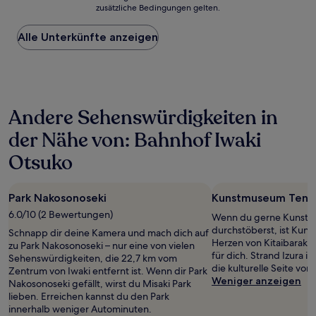
zusätzliche Bedingungen gelten.
niedrigste
Preis
Alle Unterkünfte anzeigen
pro
Nacht,
der
in
den
letzten
Andere Sehenswürdigkeiten in
24 Stunden
für
der Nähe von: Bahnhof Iwaki
einen
Aufenthalt
Otsuko
mit
1 Übernachtung
von
Park Nakosonoseki
Kunstmuseum Tens
2 Erwachsenen
6.0/10 (2 Bewertungen)
gefunden
Wenn du gerne Kunst
wurde.
durchstöberst, ist Kun
Schnapp dir deine Kamera und mach dich auf
Preise
Herzen von Kitaibaraki 
zu Park Nakosonoseki – nur eine von vielen
und
für dich. Strand Izura i
Sehenswürdigkeiten, die 22,7 km vom
Verfügbarkeiten
die kulturelle Seite von 
Zentrum von Iwaki entfernt ist. Wenn dir Park
können
Weniger anzeigen
Nakosonoseki gefällt, wirst du Misaki Park
sich
lieben. Erreichen kannst du den Park
ändern.
innerhalb weniger Autominuten.