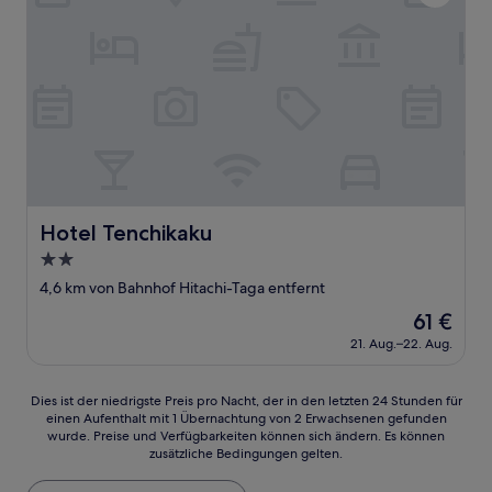
Hotel Tenchikaku
Hotel Tenchikaku
2.0-
Sterne-
4,6 km von Bahnhof Hitachi-Taga entfernt
Unterkunft
Der
61 €
Preis
21. Aug.–22. Aug.
beträgt
61 €
Dies
Dies ist der niedrigste Preis pro Nacht, der in den letzten 24 Stunden für
einen Aufenthalt mit 1 Übernachtung von 2 Erwachsenen gefunden
ist
wurde. Preise und Verfügbarkeiten können sich ändern. Es können
der
zusätzliche Bedingungen gelten.
niedrigste
Preis