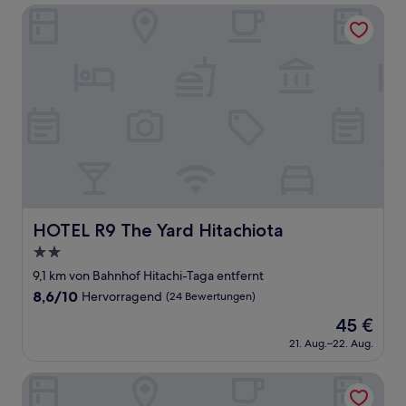
71 €
Bewertungen)
HOTEL R9 The Yard Hitachiota
HOTEL R9 The Yard Hitachiota
HOTEL R9 The Yard Hitachiota
2.0-
Sterne-
9,1 km von Bahnhof Hitachi-Taga entfernt
Unterkunft
8.6
8,6/10
Hervorragend
(24 Bewertungen)
von
Der
45 €
10,
Preis
Hervorragend,
21. Aug.–22. Aug.
beträgt
(24
45 €
Bewertungen)
Hotel Tenchikaku