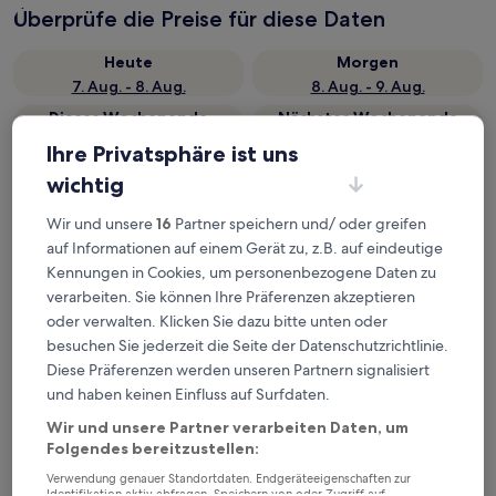
Überprüfe die Preise für diese Daten
Heute
Morgen
7. Aug. - 8. Aug.
8. Aug. - 9. Aug.
Dieses Wochenende
Nächstes Wochenende
7. Aug. - 9. Aug.
14. Aug. - 16. Aug.
Ihre Privatsphäre ist uns
Top 5 Hotels in der Nähe von
wichtig
Bahnhof Hitachi-Taga auf einen
Wir und unsere
16
Partner speichern und/ oder greifen
Blick
auf Informationen auf einem Gerät zu, z.B. auf eindeutige
Kennungen in Cookies, um personenbezogene Daten zu
Hotel Route Inn Hitachitaga
— 3-Sterne-Hotel in 0,5 km von
verarbeiten. Sie können Ihre Präferenzen akzeptieren
Bahnhof Hitachi-Taga entfernt. Gästebewertung: 8,0/10 — Sehr
oder verwalten. Klicken Sie dazu bitte unten oder
gut.
besuchen Sie jederzeit die Seite der Datenschutzrichtlinie.
Tabist Hotel Sankoen
— 2.5-Sterne-Hotel in 0,7 km von Bahnhof
Diese Präferenzen werden unseren Partnern signalisiert
Hitachi-Taga entfernt. Gästebewertung: 8,0/10 — Sehr gut.
und haben keinen Einfluss auf Surfdaten.
KOKO STAY Hitachi
— 3-Sterne-Hotel in 5,1 km von Bahnhof
Wir und unsere Partner verarbeiten Daten, um
Hitachi-Taga entfernt. Gästebewertung: 8,0/10 — Sehr gut.
Folgendes bereitzustellen:
Toyoko Inn Hitachi Ekimae
— 3-Sterne-Hotel in 5 km von
Verwendung genauer Standortdaten. Endgeräteeigenschaften zur
Bahnhof Hitachi-Taga entfernt. Gästebewertung: 8,0/10 — Sehr
Identifikation aktiv abfragen. Speichern von oder Zugriff auf