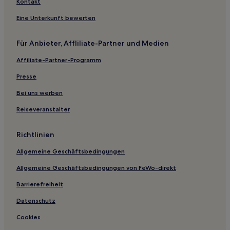
Sashima Bezirk: Hotels
Kontakt
Hotels nahe Station Tsukuba
Eine Unterkunft bewerten
Hotels nahe Bahnhof Ushiku
Für Anbieter, Affliliate-Partner und Medien
Hotels nahe Station Bampaku-kinen-kōen
Affiliate-Partner-Programm
Hotels nahe Bahnhof Mito Tomobe
Katamachi Hotels
Presse
Hotels mit Parkplatz in Hitachinaka
Bei uns werben
Lgbtqia-Freundliche in Mito
Reiseveranstalter
Hotels mit Parkplatz nahe Strand Ose
Richtlinien
Günstige in Tsukuba
Allgemeine Geschäftsbedingungen
Allgemeine Geschäftsbedingungen von FeWo-direkt
Barrierefreiheit
Datenschutz
Cookies