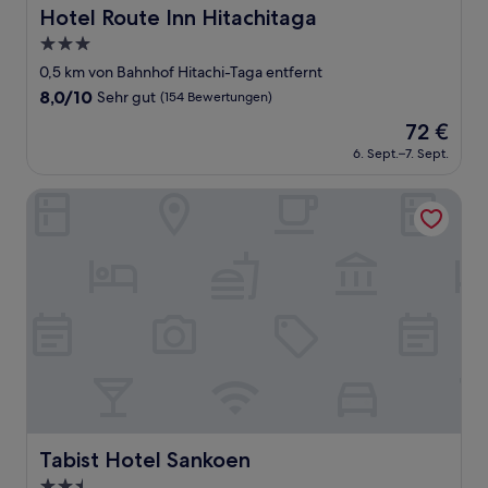
Hotel Route Inn Hitachitaga
Hotel Route Inn Hitachitaga
3.0-
Sterne-
0,5 km von Bahnhof Hitachi-Taga entfernt
Unterkunft
8.0
8,0/10
Sehr gut
(154 Bewertungen)
von
Der
72 €
10,
Preis
Sehr
6. Sept.–7. Sept.
beträgt
gut,
72 €
(154
Tabist Hotel Sankoen
Bewertungen)
Tabist Hotel Sankoen
Tabist Hotel Sankoen
2.5-