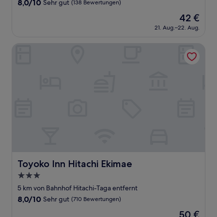
8.0
8,0/10
Sehr gut
(138 Bewertungen)
von
Der
42 €
10,
Preis
Sehr
21. Aug.–22. Aug.
beträgt
gut,
42 €
(138
Toyoko Inn Hitachi Ekimae
Bewertungen)
Toyoko Inn Hitachi Ekimae
Toyoko Inn Hitachi Ekimae
3.0-
Sterne-
5 km von Bahnhof Hitachi-Taga entfernt
Unterkunft
8.0
8,0/10
Sehr gut
(710 Bewertungen)
von
Der
50 €
10,