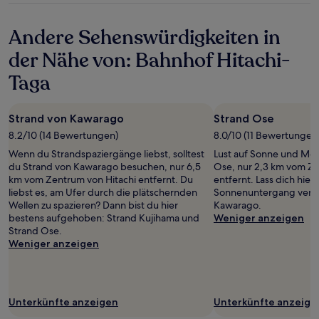
Bedingungen
Unterkunft
gelten.
Andere Sehenswürdigkeiten in
der Nähe von: Bahnhof Hitachi-
Taga
Strand von Kawarago
Strand Ose
8.2/10 (14 Bewertungen)
8.0/10 (11 Bewertungen
Wenn du Strandspaziergänge liebst, solltest
Lust auf Sonne und Me
du Strand von Kawarago besuchen, nur 6,5
Ose, nur 2,3 km vom Ze
km vom Zentrum von Hitachi entfernt. Du
entfernt. Lass dich hier
liebst es, am Ufer durch die plätschernden
Sonnenuntergang verza
Wellen zu spazieren? Dann bist du hier
Kawarago.
bestens aufgehoben: Strand Kujihama und
Weniger anzeigen
Strand Ose.
Weniger anzeigen
Unterkünfte anzeigen
Unterkünfte anzeige