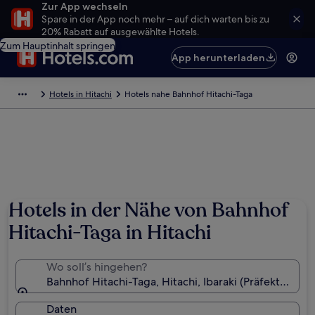
Zur App wechseln
Spare in der App noch mehr – auf dich warten bis zu
20% Rabatt auf ausgewählte Hotels.
Zum Hauptinhalt springen
App herunterladen
Hotels in Hitachi
Hotels nahe Bahnhof Hitachi-Taga
Hotels in der Nähe von Bahnhof
Hitachi-Taga in Hitachi
Wo soll’s hingehen?
Bahnhof Hitachi-Taga, Hitachi, Ibaraki (Präfektur), J
Daten