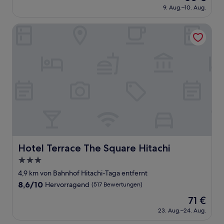
Preis
Sehr
9. Aug.–10. Aug.
beträgt
gut,
50 €
(710
Hotel Terrace The Square Hitachi
Bewertungen)
Hotel Terrace The Square Hitachi
Hotel Terrace The Square Hitachi
3.0-
Sterne-
4,9 km von Bahnhof Hitachi-Taga entfernt
Unterkunft
8.6
8,6/10
Hervorragend
(517 Bewertungen)
von
Der
71 €
10,
Preis
Hervorragend,
23. Aug.–24. Aug.
beträgt
(517