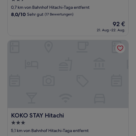
Sterne-
0,7 km von Bahnhof Hitachi-Taga entfernt
Unterkunft
8.0
8,0/10
Sehr gut
(17 Bewertungen)
von
Der
92 €
10,
Preis
Sehr
21. Aug.–22. Aug.
beträgt
gut,
92 €
(17
KOKO STAY Hitachi
Bewertungen)
KOKO STAY Hitachi
KOKO STAY Hitachi
3.0-
Sterne-
5,1 km von Bahnhof Hitachi-Taga entfernt
Unterkunft