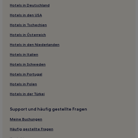
Hotels in Deutschland
Hotels nahe Kunstmuseum von Tsukuba
Hotels in den USA
Hotels nahe Bahnhof Mito
Hotels in Tschechien
Hotels nahe Ushiku Daibutsu
Hotels in Österreich
Ibaraki: Hotels
Hotels in den Niederlanden
Tsukuba Hotels
Hotels nahe Kodokan
Hotels in Italien
Inashiki Bezirk: Hotels
Hotels in Schweden
Hotels nahe Strand Hiraiso
Hotels in Portugal
Hotels nahe Bahnhof Katsuta
Hotels in Polen
Yuki Hotels
Hotels in der Türkei
Mito Hotels
Support und häufig gestellte Fragen
Hotels nahe Universität Tsukuba
Hotels nahe Mito City Water Supply Tower
Meine Buchungen
Hotels nahe Gedenkhalle von Ujō Noguchi
Häufig gestellte Fragen